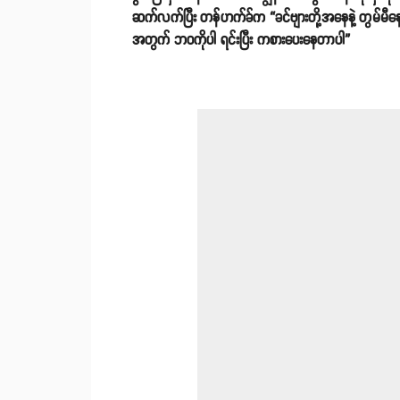
ဆက်လက်ပြီး တန်ဟက်ခ်က “ခင်ဗျားတို့အနေနဲ့ တွမ်မီနေ
အတွက် ဘဝကိုပါ ရင်းပြီး ကစားပေးနေတာပါ”