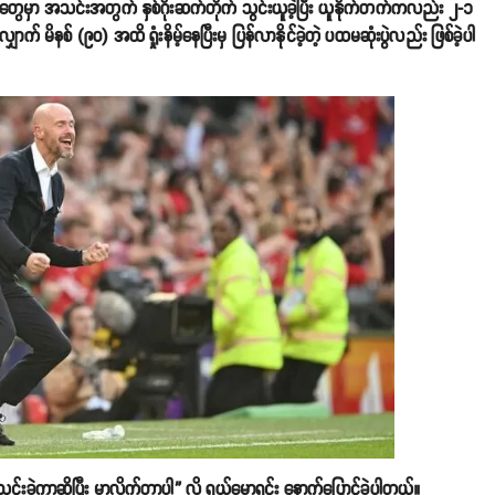
်ပိုတွေမှာ အသင်းအတွက် နှစ်ဂိုးဆက်တိုက် သွင်းယူခဲ့ပြီး ယူနိုက်တက်ကလည်း ၂-၁
ောက် မိနစ် (၉၀) အထိ ရှုံးနိမ့်နေပြီးမှ ပြန်လာနိုင်ခဲ့တဲ့ ပထမဆုံးပွဲလည်း ဖြစ်ခဲ့ပါ
သွင်းခဲ့ကွာဆိုပြီး မှာလိုက်တာပါ” လို့ ရယ်မောရင်း နောက်ပြောင်ခဲ့ပါတယ်။