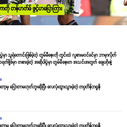
ုတာကို တန်ဟက်ခ် ဖွင့်ဟပြောကြား
မှာ သူရဲကောင်းဖြစ်ခဲ့တဲ့ တွမ်မီနေးကို ကွင်းထဲ လူစားမဝင်ခင်မှာ ဘာမှာလိုက်
ို့ဒ်မှာ ကစားခဲ့တဲ့ အဆိုပါပွဲမှာ တွမ်မီနေးက အသင်းအတွက် ချေပဂိုးနဲ့
ll
းတော့မှ ပြောတာမဟုတ်ဘူးဆိုပြီး လေလုံးထွားသွားခဲ့တဲ့ ကပ္ပတိန်ဘရူနို
o
ll
းတော့မှ ပြောတာမဟုတ်ဘူးဆိုပြီး လေလုံးထွားသွားခဲ့တဲ့ ကပ္ပတိန်ဘရူနို