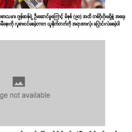
ားသမား ဂျန်ဆန်ရဲ့ ဦးဆောင်မှုကြောင့် မိနစ် (၉၀) အထိ တစ်ဂိုးဂိုးမရှိနဲ့ အရေး
တွမ်မီနေးကို လူစားဝင်စေခဲ့တာက ယူနိုက်တက်ကို အရာအားလုံး ပြောင်းလဲစေခဲ့ပါ