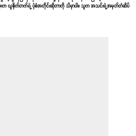
းက ယူနိုက်တက်ရဲ့ ပုံစံအတိုင်းဆိုတာကို သိမှာပါ။ သူက အသင်းရဲ့အမှတ်တံဆိပ်