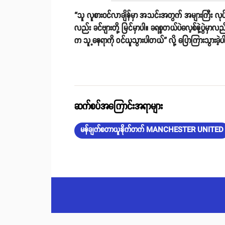
“သူ လူစားဝင်လာချိန်မှာ အသင်းအတွက် အများကြီး လုပ်ပ
လည်း ခင်ဗျားတို့ မြင်မှာပါ။ ခရစ္စတယ်ပဲလေ့စ်နဲ့ပွဲမှ
က သူ့နေရာကို ဝင်ယူသွားပါတယ်” လို့ ပြောကြားသွားခဲ
ဆက်စပ်အကြောင်းအရာများ
မန်ချက်စတာယူနိုက်တက် MANCHESTER UNITED