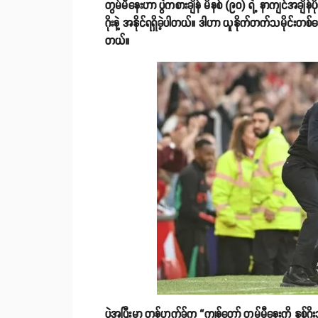
တွမ်မီနေးဟာ ပွဲကစားချိန် မိနစ် (၉၀) ရဲ့ နာကျင်အချိန
ဂိုးနဲ့ အနိုင်ရရှိခဲ့ပါတယ်။ ဒါဟာ ယူနိုက်တက်သမိုင်းတစ်လျှ
တယ်။
ပွဲအပြီးမှာ တန်ဟက်ခ်က “ကျွန်တော် တွမ်မီနေးကို နှစ်ဂိုး