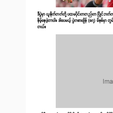
ဒီပွဲမှာ ယူနိုက်တက်တို့ ပထမပိုင်းကတည်းက ပြိုင်ဘက်ကစ
နိမ့်နေခဲ့တာပါ။ ဒါပေမယ့် ပွဲကစားချိန် (၈၇) မိနစ်မှာ 
တယ်။