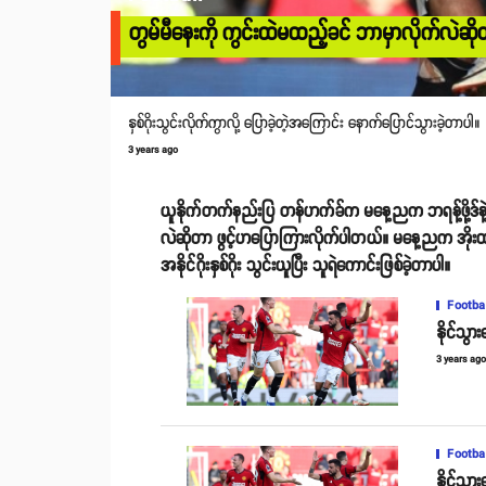
တွမ်မီနေးကို ကွင်းထဲမထည့်ခင် ဘာမှာလိုက်လဲဆိ
နှစ်ဂိုးသွင်းလိုက်ကွာလို့ ပြောခဲ့တဲ့အကြောင်း နောက်ပြောင်သွားခဲ့တာပါ။
3 years ago
ယူနိုက်တက်နည်းပြ တန်ဟက်ခ်က မနေ့ညက ဘရန့်ဖို့ဒ်နဲ့ပွဲ
လဲဆိုတာ ဖွင့်ဟပြောကြားလိုက်ပါတယ်။ မနေ့ညက အိုးထရက်ဖ
အနိုင်ဂိုးနှစ်ဂိုး သွင်းယူပြီး သူရဲကောင်းဖြစ်ခဲ့တာပါ။
Footba
နိုင်သွာ
3 years ag
Footba
နိုင်သွာ