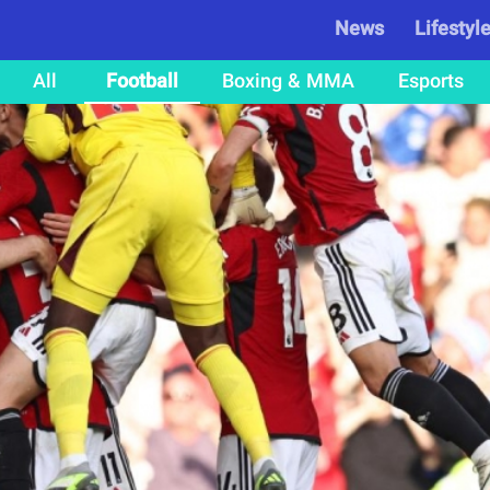
News
Lifestyl
All
Football
Boxing & MMA
Esports