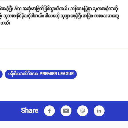
ေးခဲ့ပြီး ဒါက အဆုံးအဖြတ်ဖြစ်သွားပါတယ်။ ဘန်လေနဲ့ပွဲမှာ သူကစားခဲ့တာကို
ာလည်း သူကစားနိုင်ခဲ့သင့်ပါတယ်။ ဒါပေမယ့် သူဖျားနေခဲ့ပြီး အခြား ကစားသမားတွေ
့ပါတယ်။
ပရီးမီးယားလိဂ်ဖလား PREMIER LEAGUE
Share
email