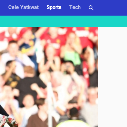
e
Cele Yatkwat
Sports
Tech