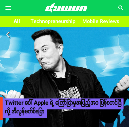
search
All
Technopreneurship
Mobile Reviews
arrow_back_ios
Tech
Twitter ပေါ် Apple ရဲ့ ကြော်ငြာမှုအပြည့်အဝ ပြန်စတင်ပြီ
လို့ အီလွန်မတ်စ်ပြော