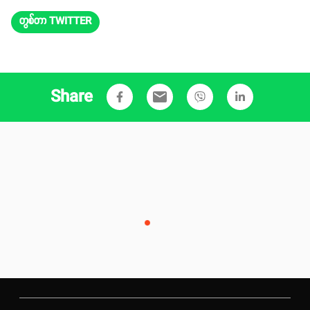
တွစ်တာ TWITTER
Share
email