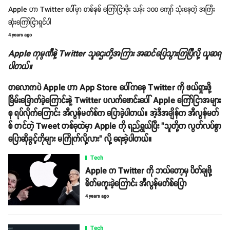
Apple ဟာ Twitter ပေါ်မှာ တစ်နှစ် ကြော်ငြာဖိုး သန်း ၁၀၀ ကျော် သုံးနေတဲ့ အကြီး
ဆုံးကြော်ငြာရှင်ပါ
4 years ago
Apple ကုမ္ပဏီနဲ့ Twitter သူဌေးတို့အကြား အဆင်ပြေသွားကြပြီလို့ ယူဆရ
ပါတယ်။
တလောကပဲ Apple ဟာ App Store ပေါ်ကနေ Twitter ကို ဖယ်ရှားဖို့
ခြိမ်းခြောက်ခဲ့ကြောင်းနဲ့ Twitter ပလက်ဖောင်းပေါ် Apple ကြော်ငြာအများ
စု ရပ်လိုက်ကြောင်း အီလွန်မတ်စ်က ပြောခဲ့ပါတယ်။ အဲ့ဒီအချိန်က အီလွန်မတ်
စ် တင်တဲ့ Tweet တစ်ခုထဲမှာ Apple ကို ရည်ရွယ်ပြီး "သူတို့က လွတ်လပ်စွာ
ပြောဆိုခွင့်ကိုများ မကြိုက်လို့လား" လို့ ရေးခဲ့ပါတယ်။
Tech
Apple က Twitter ကို ဘယ်တော့မှ ပိတ်ချဖို့
စိတ်မကူးခဲ့ကြောင်း အီလွန်မတ်စ်ပြော
4 years ago
Tech