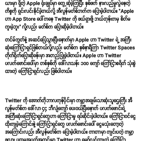
ယားမှာ ရှိတဲ့ Apple ရုံးချုပ်မှာ တွေ့ဆုံခဲ့ကြပြီး နှစ်ဖက် နားလည်မှုလွဲနေတဲ့
ကိစ္စကို ရှင်းလင်းနိုင်ခဲ့တယ်လို့ အီလွန်မတ်စ်ဘက်က ပြောခဲ့ပါတယ်။ "Apple
ဟာ App Store ပေါ်ကနေ Twitter ကို ဖယ်ရှားဖို့ ဘယ်တုန်းကမှ စိတ်မ
ကူးခဲ့ဘူး" လို့လည်း မတ်စ်က ပြောဆိုခဲ့ပါတယ်။
တင်မ်ကွတ်နဲ့ အဆင်ပြေသွားပြီးနောက်မှာ Apple ဟာ Twitter ရဲ့ အကြီး
ဆုံးကြော်ငြာရှင်ဖြစ်တယ်လို့လည်း မတ်စ်က နှစ်နာရီကြာ Twitter Spaces
တိုက်ရိုက်ပြောဆိုခန်းမှာ အတည်ပြုခဲ့ပါတယ်။ Apple ဟာ Twitter
ပလက်ဖောင်းပေါ်မှာ တစ်နှစ်ကို ဒေါ်လာသန်း ၁၀၀ ကျော် ကြော်ငြာစရိတ် သုံးစွဲ
ထားတဲ့ ကြော်ငြာရှင်လည်း ဖြစ်ပါတယ်။
Twitter ကို အောက်တိုဘာလကုန်ပိုင်းမှာ ကမ္ဘာ့အချမ်းသာဆုံးသူဌေးကြီး အီ
လွန်မတ်စ်က ဒေါ်လာ ၄၄ ဘီလျံကျော် ပေးဝယ်ပြီးနောက် ပလက်ဖောင်းရဲ့
အကြီးဆုံးကြော်ငြာရှင်တွေဟာ ကြော်ငြာမှု ရပ်ဆိုင်းခဲ့ပါတယ်။ ကြော်ငြာဝင်ငွေ
ထိုးကျခဲ့ကြောင်းနဲ့ ကြော်ငြာရှင်တွေ ပလက်ဖောင်းပေါ် ငွေမသုံးတော့တဲ့
အကြောင်းလည်း အီလွန်မတ်စ်က ပြောခဲ့ပါတယ်။ ကာတာမှာ ကျင်းပတဲ့ ကမ္ဘာ့
ဖလား ပထမအပတ်အတွင်းမှာ Twitter ဟာ မျှော်လင့်ထားတဲ့ ကြော်ငြာ