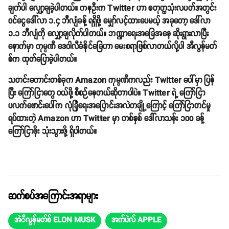
ချက်ပါ လျှော့ချခဲ့ပါတယ်။ ကနဦးက Twitter ဟာ စတုတ္ထသုံးလပတ်အတွင်း
ဝင်ငွေဒေါ်လာ ၁.၄ ဘီလျံခန့် ရရှိဖို့ မျှော်လင့်ထားပေမယ့် အခုတော့ ဒေါ်လာ
၁.၁ ဘီလျံကို လျှော့ချလိုက်ပါတယ်။ ဘဏ္ဍာရေးအခြေအနေ ဆိုးရွားလာပြီး
နောက်မှာ ကုမ္ပဏီ ဒေဝါလီခံနိုင်ခြေဟာ မေးစရာဖြစ်လာတယ်လို့ပါ အီလွန်မတ်
စ်က ထုတ်ပြောခဲ့ပါတယ်။
သတင်းကောင်းတစ်ခုက Amazon ကုမ္ပဏီကလည်း Twitter ပေါ်မှာ ပြန်
ပြီး ကြော်ငြာတွေ ဝယ်ဖို့ စီစဉ်နေတယ်ဆိုတာပါပဲ။ Twitter ရဲ့ ကြော်ငြာ
ပလက်ဖောင်းပေါ်က လုံခြုံရေးအပြောင်းအလဲတချို့ကြောင့် ကြော်ငြာတင်မှု
ရပ်ထားတဲ့ Amazon ဟာ Twitter မှာ တစ်နှစ် ဒေါ်လာသန်း ၁၀၀ ခန့်
ကြော်ငြာဖိုး သုံးသွားဖို့ ရှိပါတယ်။
ဆက်စပ်အကြောင်းအရာများ
အဲီလွန်မတ်စ် ELON MUSK
အက်ပဲလ် APPLE