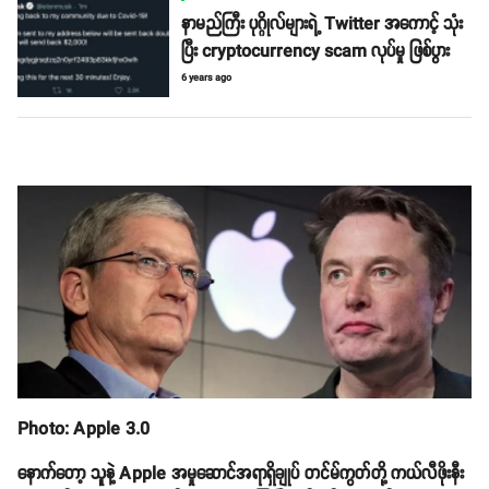
နာမည်ကြီး ပုဂ္ဂိုလ်များရဲ့ Twitter အကောင့် သုံး
ပြီး cryptocurrency scam လုပ်မှု ဖြစ်ပွား
6 years ago
Photo: Apple 3.0
နောက်တော့ သူနဲ့ Apple အမှုဆောင်အရာရှိချုပ် တင်မ်ကွတ်တို့ ကယ်လီဖိုးနီး