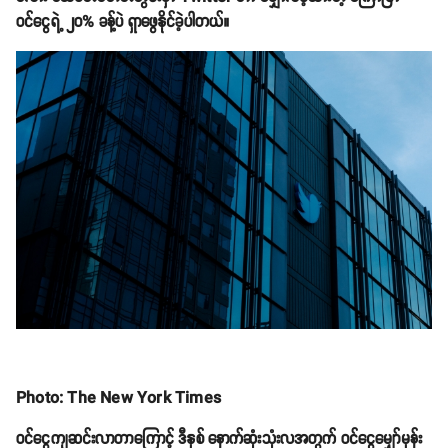
ဝင်ငွေရဲ့ ၂၀% ခန့်ပဲ ရှာဖွေနိုင်ခဲ့ပါတယ်။
Photo: The New York Times
ဝင်ငွေကျဆင်းလာတာကြောင့် ဒီနှစ် နောက်ဆုံးသုံးလအတွက် ဝင်ငွေမျှော်မှန်း