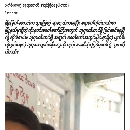
ပျက်စီးနေတဲ့ နေရာတွေကို အရင်ပြင်နေပါတယ်။
8 years ago
ဖြိုးမြတ်အောင်ဟာ သူရရှိခဲ့တဲ့ ဆုငွေ ထဲကနေပြီး ဧရာဝတီတိုင်းဟင်္သာတ
မြို့နယ်မှာရှိတဲ့ ကိုးနဝင်းစေတီတော်ကြီးအတွက် ဘုရားထီးတင်ဖို့ ပြင်ဆင်နေပြီ
လို့ ဆိုပါတယ်။ ဘုရားထီးတင်ဖို့ အတွက် စေတီတော်အတွင်းပိုင်းမှာရှိတဲ့ ပျက်စီး
ယိုယွင်းနေတဲ့ ဘုရားကျောင်းခန်းတွေကိုလည်း အရင်ဆုံး ပြင်ရမယ်လို့ သူကဆို
ပါတယ်။