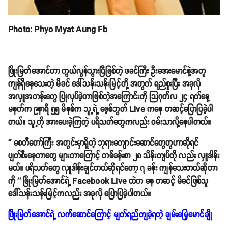
Photo: Phyo Myat Aung Fb
ဖြိုးမြတ်အောင်ဟာ ကွယ်လွန်သွားပြီဖြစ်တဲ့ ဖခင်ကြီး ဦးအေးမောင်နဲ့အတူ
ကျန်ရှိနေသေးတဲ့ မိခင် ဒေါ်သန်းသန်းမြင့်တို့ အတွက် ရည်စူးပြီး အခုလို
အလှူအတန်းတွေ ပြုလုပ်ခဲ့တာဖြစ်တဲ့အကြောင်းကို သြဂုတ်လ ၂၄ ရက်နေ့
မနက်က ၉နာရီ ၅၅ မိနစ်က သူ့ရဲ့ ဖေ့စ်ဘွတ် Live ကနေ တဆင့်ပြောပြခဲ့ပါ
တယ်။ သူ့ကို အားပေးခဲ့ကြတဲ့ ပရိသတ်တွေကလည်း ဝမ်းသာလို့နေပါတယ်။
'' စေတီတော်ကြီး အတွင်းမှာရှိတဲ့ ဘုရားကျောင်းဆောင်တွေတွဟာဆိုရင်
ပျက်စီးနေတာတွေ များတာကြောင့် တစ်ခန်းစာ ၂၈ သိန်းကျပ်ကို လည်း လှူဒါန်း
မယ်။ ပရိသတ်တွေ လှူဒါန်းချင်တယ်ဆိုရင်တော့ ၇ ခန်း ကျန်သေးတယ်ဆိုတာ
ကို '' ဖြိုးမြတ်အောင်ရဲ့ Facebook Live ထဲက နေ တဆင့် မိခင်ဖြစ်သူ
ဒေါ်သန်းသန်းမြင့်ကလည်း အခုလို ပြောပြခဲ့ပါတယ်။
ဖြိုးမြတ်အောင်ရဲ့ လက်ဆောင်ကြောင့် မျက်ရည်ကျခဲ့ရတဲ့ ချမ်းမြေ့မောင်ချို