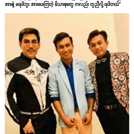
အားနဲ့ မရပါဘူး အားပေးကြတဲ့ မိသားစုတွေ ကလည်း ကူညီလို့ ရပါတယ်''