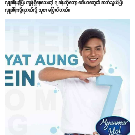
လှူဒါန်းခဲ့ပြီး ကျန်ရှိနေသေးတဲ့ ၇ ခန်းကိုတော့ ဂေါပဂတွေထံ ဆက်သွယ်ပြီး
လှူဒါန်းလို့ရတယ်လို့ သူက ပြောပါတယ်။