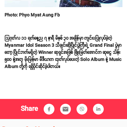
Photo: Phyo Myat Aung Fb
သြဂုတ်လ ၁၁ ရက်နေ့ည ၇ နာရီ မိနစ် ၃၀ အချိန်မှာ ကျင်းပပြုလုပ်ခဲ့တဲ့
Myanmar Idol Season 3 သီချင်းဆိုပြိုင်ပွဲကြီးရဲ့ Grand Final ပွဲမှာ
တော့ ပြိုင်ဘက်မရှိတဲ့ Winner ဆုရှင်အဖြစ် ဖြိုးမြတ်အောင်က ဆုငွေ သိန်း
၅၀၀ နဲ့အတူ မိုးမြန်မာ မီဒီယာက ထုတ်လုပ်ပေးတဲ့ Solo Album နဲ့ Music
Album တို့ကို ရရှိပိုင်ဆိုင်ခဲ့ပါတယ်။
Share
email