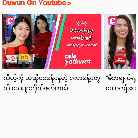
Duwun On Youtube
>