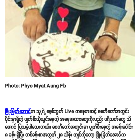
Photo: Phyo Myat Aung Fb
ဖြိုးမြတ်အောင်
က သူ့ရဲ့ ဖေ့စ်ဘွတ် Live ကနေတဆင့် စေတီတော်အတွင်း
ပိုင်းမှာရှိတဲ့ ပျက်စီးယိုယွင်းနေတဲ့ အနေအထားတွေကိုလည်း ပရိသတ်တွေ သိ
အောင် ပြသခဲ့ပါသေးတယ်။ စေတီတော်အတွင်းမှာ ပျက်စီးနေတဲ့ အခန်းပေါင်း
၈ ခန်း ရှိပြီး တစ်ခန်းစာအတွက် ၂၈ သိန်း ကျပ်ကိုတော့ ဖြိုးမြတ်အောင်က