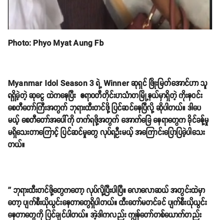
Photo: Phyo Myat Aung Fb
Myanmar Idol Season 3 ရဲ့ Winner ဆုရှင် ဖြိုးမြတ်အောင်ဟာ သူ
ရရှိခဲ့တဲ့ ဆုငွေ ထဲကနေပြီး
ဧရာဝတီတိုင်းဟင်္သာတမြို့နယ်မှာရှိတဲ့ ကိုးနဝင်း
စေတီတော်ကြီးအတွက် ဘုရားထီးတင်ဖို့ ပြင်ဆင်နေပြီလို့ ဆိုပါတယ်။ ဒါပေ
မယ့် စေတီတော်အပေါ်ကို တက်ရဖို့အတွက် အောက်ခြေ နေရာတွေက ခိုင်ခန့်မှု
မရှိသေးတာကြောင့် ပြင်ဆင်မှုတွေ လုပ်ရဦးမယ့် အကြောင်းပြောပြခဲ့ပါသေး
တယ်။
'' ဘုရားထီးတင်ဖို့တွေကတော့ လုပ်လို့ပြီးပါပြီ။ လောလောဆယ် အတွင်းထဲမှာ
တော့ ပျက်စီးယိုယွင်းနေတာတွေရှိပါတယ်။ ထီးတော်မတင်ခင် ပျက်စီးယိုယွင်း
နေတာတွေကို ပြင်ချင်ပါတယ်။ အဲ့ဒါကလည်း ကျွန်တော်တစ်ယောက်တည်း