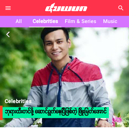
search
All
Celebrities
Film & Series
Music
arrow_back_ios
Celebrities
ဘုရားထီးတင်ဖို့ ဆောင်ရွက်နေပြီဖြစ်တဲ့ ဖြိုးမြတ်အောင်