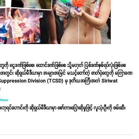
တွေကို ငွေဒဏ်ဖြစ်စေ၊ ထောင်ဒဏ်ဖြစ်စေ သို့မဟုတ် ပြစ်ဒဏ်နှစ်ရပ်လုံးဖြစ်စေ
းအတွင်း ဆိုရှယ်မီဒီယာမှာ အများအမြင် မသင့်တော်တဲ့ ဓာတ်ပုံတွေကို မကြာခဏ
me Suppression Division (TCSD) မှ ဒုတိယအကြီးအကဲ Siriwat
။
 News
ဘုရင်ဟောင်းကို ဆိုရှယ်မီဒီယာမှာ စော်ကားပြောဆိုမှုဖြင့် လူသုံးဦးကို ဖမ်းဆီး
o