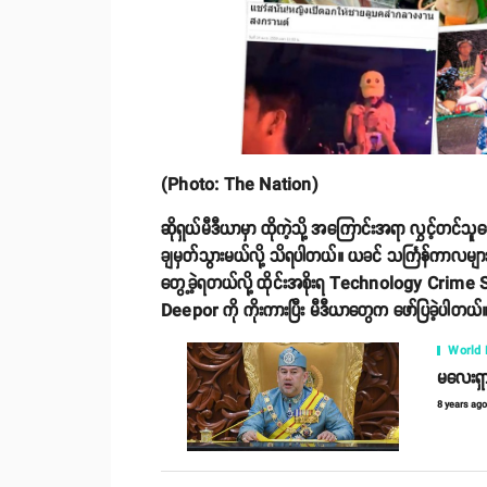
(Photo: The Nation)
ဆိုရှယ်မီဒီယာမှာ ထိုကဲ့သို့ အကြောင်းအရာ လွှင့်တင်သူ
ချမှတ်သွားမယ်လို့ သိရပါတယ်။ ယခင် သင်္ကြန်ကာလမျာ
တွေ့ခဲ့ရတယ်လို့ ထိုင်းအစိုးရ Technology Cri
Deepor ကို ကိုးကားပြီး မီဒီယာတွေက ဖော်ပြခဲ့ပါတယ်
World
မလေးရှား
8 years ag