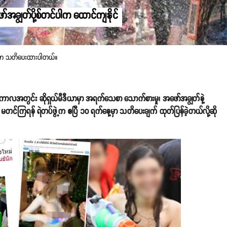
ာ်အချွတ်ပို့စ်တင်ပါက ထောင်ကျနိုင်
ဖွဲ့က သတိပေးထားပါတယ်။
ran) ကာလအတွင်း ဆိုရှယ်မီဒီယာမှာ အရက်သေစာ သောက်စားမှု၊ အဖော်အချွတ်နဲ့
 မတင်ကြရန် ရဲတပ်ဖွဲ့က ဧပြီ ၁၀ ရက်နေ့မှာ သတိပေးချက် ထုတ်ပြန်ခဲ့တယ်လို့ဆို