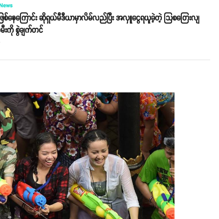
 News
စ်နေကြောင်း ဆိုရှယ်မီဒီယာမှာလိမ်လည်ပြီး အလှူငွေရယူခဲ့တဲ့ သြစတြေးလျ
ီးကို စွဲချက်တင်
o