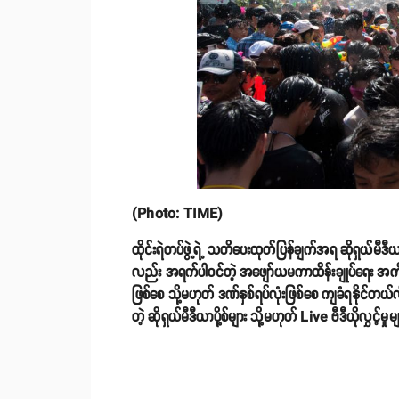
(Photo: TIME)
ထိုင်းရဲတပ်ဖွဲ့ရဲ့ သတိပေးထုတ်ပြန်ချက်အရ ဆိုရှယ်မီ
လည်း အရက်ပါဝင်တဲ့ အဖျော်ယမကာထိန်းချုပ်ရေး အ
ဖြစ်စေ သို့မဟုတ် ဒဏ်နှစ်ရပ်လုံးဖြစ်စေ ကျခံရနိုင်တယ
တဲ့ ဆိုရှယ်မီဒီယာပို့စ်များ သို့မဟုတ် Live ဗီဒီယို