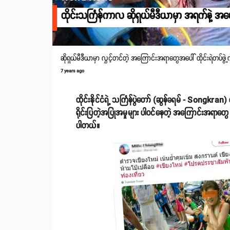
ထိုင်းသင်္ကြန်ကာလ ဆိုရှယ်မီဒီယာမှာ အရက်နဲ့ အဖေ
ဆိုရှယ်မီဒီယာမှာ လွှင့်တင်တဲ့ အကြောင်းအရာတွေအပေါ် ထိုင်းရဲတပ်
7 years ago
ထိုင်းနိုင်ငံရဲ့ သင်္ကြန်ပွဲတော် (ဆွန်ခရမ် - Songk
ရိုင်းပြတဲ့အပြုအမှုများ ပါဝင်နေတဲ့ အကြောင်းအရာတွေ
ပါတယ်။