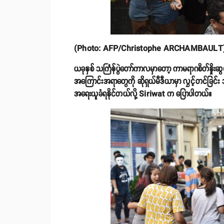
(Photo: AFP/Christophe ARCHAMBAULT
ယခုနှစ် သင်္ကြန်ပွဲတော်ကာလမှာတော့ ကာမရာဂစိတ်နှိုးဆွမှ
အကြောင်းအရာတွေကို ဆိုရှယ်မီဒီယာမှာ လွှင့်တင်ခြင
အရေးယူခံရနိုင်တယ်လို့ Siriwat က ပြောပါတယ်။