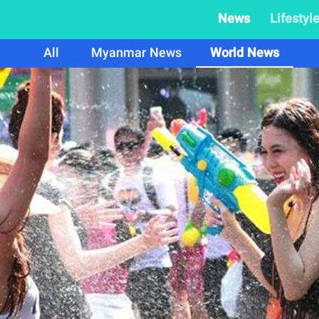
News
Lifestyl
All
Myanmar News
World News