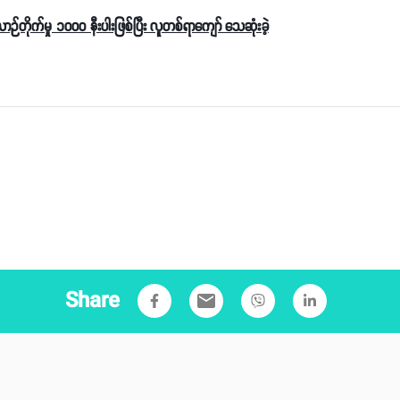
ဉ်တိုက်မှု ၁၀၀၀ နီးပါးဖြစ်ပြီး လူတစ်ရာကျော် သေဆုံးခဲ့
Share
email