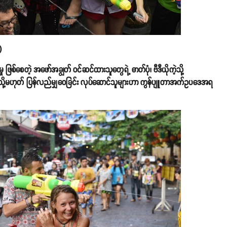
)
ု ဖြစ်စေတဲ့ အဖော်အချွတ် ဝင်ဆင်ထားသူတွေရဲ့ ဓာတ်ပုံ၊ ဗီဒီယိုကဲ့သို့
်း သို့မဟုတ် ပြန်လည်မျှဝေခြင်း လုပ်ဆောင်သူများဟာ ကွန်ပျူတာအက်ဥပဒေအရ