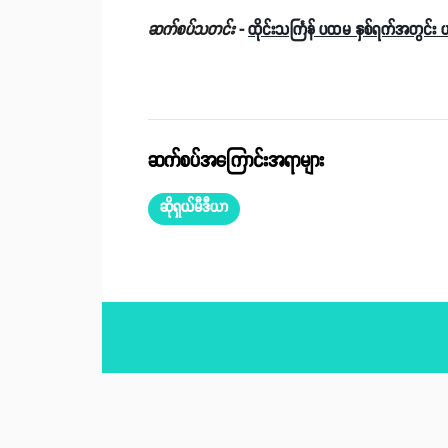
ဆက်စပ်သတင်း
-
ထိုင်းသင်္ကြန် ပထမ နှစ်ရက်အတွင်း ယာ
ဆက်စပ်အကြောင်းအရာများ
ဆိုရှယ်မီဒီယာ