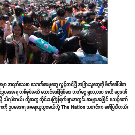
ဒီယာမှာ အရက်သေစာ သောက်စားမှုတွေ လွှင့်တင်ပြီ အခြားသူတွေကို ဖိတ်ခေါ်ပါက
က်ဥပဒေအရ တစ်နှစ်အထိ ထောင်ဒဏ်ဖြစ်စေ၊ ဘတ်ငွေ ၅၀၀,၀၀၀ အထိ ငွေဒဏ်
်လို့ သိရပါတယ်။ ထို့အတူ ထိုင်းသင်္ကြန်ရက်များအတွင်း အများအမြင် မသင့်တော်
လွှင့်မှုများကို ဥပဒေအရ အရေးယူသွားမယ်လို့ The Nation သတင်းက ဖော်ပြပါတယ်။