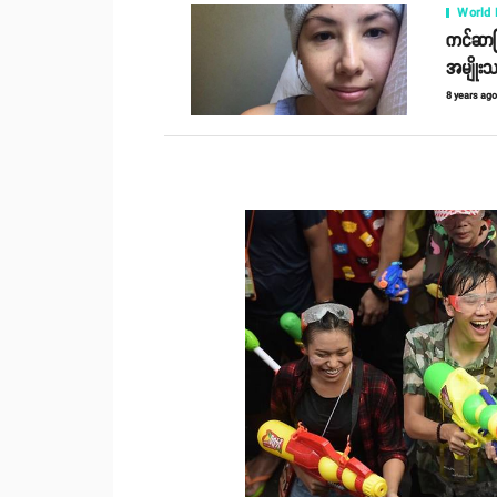
World
ကင်ဆာဖြ
အမျိုးသမ
8 years ag