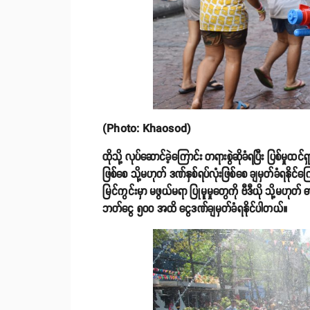
(Photo: Khaosod)
ထိုသို့ လုပ်ဆောင်ခဲ့ကြောင်း တရားစွဲဆိုခံရပြီး ပြစ်မ
ဖြစ်စေ သို့မဟုတ် ဒဏ်နှစ်ရပ်လုံးဖြစ်စေ ချမှတ်ခံရနို
မြင်ကွင်းမှာ မဖွယ်မရာ ပြုမူမှုတွေကို ဗီဒီယို သို့မဟု
ဘတ်ငွေ ၅၀၀ အထိ ငွေဒဏ်ချမှတ်ခံရနိုင်ပါတယ်။