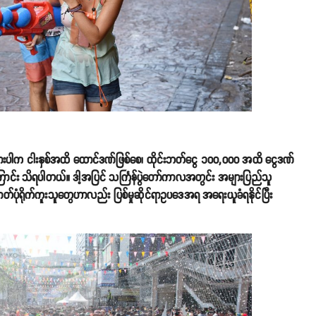
ှုထင်ရှားပါက ငါးနှစ်အထိ ထောင်ဒဏ်ဖြစ်စေ၊ ထိုင်းဘတ်ငွေ ၁၀၀,၀၀၀ အထိ ငွေဒဏ်
င်ကြောင်း သိရပါတယ်။ ဒါ့အပြင် သင်္ကြန်ပွဲတော်ကာလအတွင်း အများပြည်သူ
တ် ဓာတ်ပုံရိုက်ကူးသူတွေဟာလည်း ပြစ်မှုဆိုင်ရာဥပဒေအရ အရေးယူခံရနိုင်ပြီး