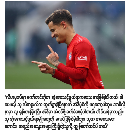
"လီဗာပူးလ်မှာ ကော်တင်ဟိုက အံ့အားသင့်ဖွယ်ရာကစားသမားဖြစ်ခဲ့ပါတယ်၊ ဒါ
ပေမယ့် သူ လီဗာပူးလ်က ထွက်ခွာခဲ့ပြီနောက် အဲဒီပုံစံကို မရတော့ပါဘူး၊ ဘာစီလို
နာမှာ သူ ရုန်းကန်ခဲ့ရပြီး အဲဒီမှာ အံဝင်ဖို့ ခက်ခဲနေခဲ့ပါတယ်၊ ဘိုင်ယန်မှာလည်း
သူ အံ့အားသင့်ဖွယ်ရာမျိုးတွေကို မလုပ်ပြနိုင်ခဲ့ပါဘူး၊ သူက ကစားသမား
ကောင်း၊ အရည်အသွေးအများကြီးရှိတဲ့သူလို့ ကျွန်တော်ထင်ပါတယ်"