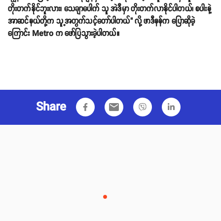
တိုးတက်နိုင်ဘူးလား၊ သေချာပေါက် သူ အဲဒီမှာ တိုးတက်လာနိုင်ပါတယ်၊ စပါးနဲ့
အာဆင်နယ်တို့က သူ့အတွက်သင့်တော်ပါတယ်" လို့ ဖာဒီနန်က ပြောဆိုခဲ့
ကြောင်း Metro က ဖော်ပြသွားခဲ့ပါတယ်။
Share
email