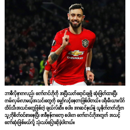
ဘာစီလိုနာကလည်း ကော်တင်ဟိုကို အပြီးသတ်ရောင်းချဖို့ ဆုံးဖြတ်ထားပြီး
ကမ်းလှမ်းလာမယ့်အသင်းတွေကို မျှော်လင့်နေတာဖြစ်ပါတယ်။ ပရီးမီးယားလိဂ်
ထိပ်သီးအသင်းတွေဖြစ်တဲ့ ချယ်လ်ဆီး၊ စပါး၊ အာဆင်နယ်နဲ့ ယူနိုက်တက်တို့က
သူ့ကိုစိတ်ဝင်စားနေပြီး ဖာဒီနန်ကတော့ စပါးက ကော်တင်ဟိုအတွက် အသင့်
တော်ဆုံးဖြစ်မယ်လို့ သုံးသပ်ပြောဆိုခဲ့ပါတယ်။