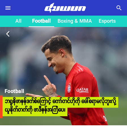
search
All
Football
Boxing & MMA
Esports
arrow_back_ios
Football
ဘရူနိုဖာနန်ဒက်စ်ကြောင့် ကော်တင်ဟိုကို ခေါ်စရာမလိုဘူးလို့
ယူနိုက်တက်ကို ဖာဒီနန်အကြံပေး