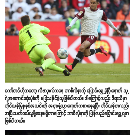
ကော်တင်ဟိုကတော့ လီဗာပူးလ်ကနေ ဘာစီလိုနာကို ပြောင်းရွှေ့ခဲ့ပြီးနောက် သူ့
ရဲ့အကောင်းဆုံးပုံစံကို မပြသနိုင်ခဲ့သူဖြစ်ပါတယ်။ ဒါကြောင့်လည်း ဒီရာသီမှာ
ဘိုင်ယန်မြူးနစ်အသင်းကို အငှားနဲ့သွားရောက်ကစားနေရပြီး ဘိုင်ယန်ကလည်း
အပြီးသတ်ဝယ်ယူဖို့ဆန္ဒမရှိတာကြောင့် ဘာစီလိုနာကို ပြန်လည်ပြောင်းရွှေ့ရမှာ
ဖြစ်ပါတယ်။