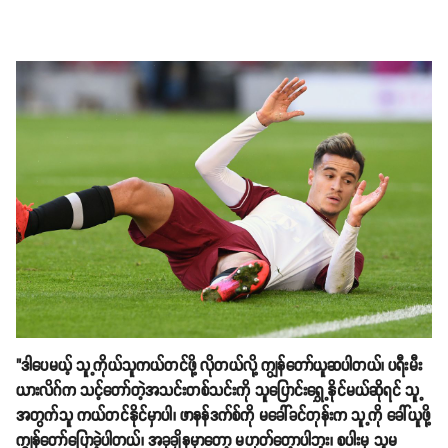
"ဒါပေမယ့် သူ့ကိုယ်သူကယ်တင်ဖို့ လိုတယ်လို့ ကျွန်တော်ယူဆပါတယ်၊ ပရီးမီး
ယားလိဂ်က သင့်တော်တဲ့အသင်းတစ်သင်းကို သူပြောင်းရွှေ့နိုင်မယ်ဆိုရင် သူ့
အတွက်သူ ကယ်တင်နိုင်မှာပါ၊ ဖာနန်ဒက်စ်ကို မခေါ်ခင်တုန်းက သူ့ကို ခေါ်ယူဖို့
ကျွန်တော်ပြောခဲ့ပါတယ်၊ အခုချိနမှာတော့ မဟုတ်တေ့ာပါဘူး၊ စပါးမှ သူမ