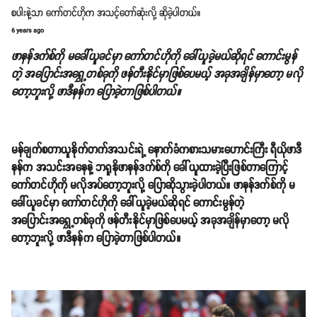
စပါးနဲ့သာ ကော်တင်ဟိုက အသင့်တော်ဆုံးလို့ ဆိုခဲ့ပါတယ်။
6 years ago
ဖာနန်ဒက်စ်ကို မခေါ်ယူခင်မှာ ကော်တင်ဟိုကို ခေါ်ယူခဲ့မယ်ဆိုရင် ကောင်းမွန်
တဲ့ အပြောင်းအရွှေ့တစ်ခုကို ဖန်တီးနိုင်မှာဖြစ်ပေမယ့် အခုအချိန်မှာတော့ မလို
တော့ဘူးလို့ ဖာဒီနန်က ပြောခဲ့တာဖြစ်ပါတယ်။
မန်ချက်စတာယူနိုက်တက်အသင်းရဲ့ နောက်ခံကစားသမားဟောင်းကြီး ရီယိုဖာဒီ
နန်က အသင်းအနေနဲ့ ဘရူနိုဖာနန်ဒက်စ်ကို ခေါ်ယူထားခဲ့ပြီးဖြစ်တာကြောင့်
ကော်တင်ဟိုကို မလိုအပ်တော့ဘူးလို့ ပြောဆိုသွားခဲ့ပါတယ်။ ဖာနန်ဒက်စ်ကို မ
ခေါ်ယူခင်မှာ ကော်တင်ဟိုကို ခေါ်ယူခဲ့မယ်ဆိုရင် ကောင်းမွန်တဲ့
အပြောင်းအရွှေ့တစ်ခုကို ဖန်တီးနိုင်မှာဖြစ်ပေမယ့် အခုအချိန်မှာတော့ မလို
တော့ဘူးလို့ ဖာဒီနန်က ပြောခဲ့တာဖြစ်ပါတယ်။