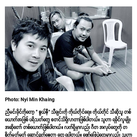
Photo: Nyi Min Khaing
ညီမင်းခိုင်ကိုတော့ " နွယ်နီ" သီချင်းကို ကိုယ်တိုင်ရေး၊ ကိုယ်တိုင် သီဆိုသူ တစ်
ယောက်အဖြစ် ပရိသတ်တွေ စတင်သိရှိလာတာဖြစ်ပါတယ်။ သူဟာ ရခိုင်လူမျိုး
အဆိုတော် တစ်ယောက်ဖြစ်ပါတယ်။ လက်ရှိမှာလည်း ဂီတ အလုပ်တွေကို တ
စိုက်မတ်မတ် ဆောင်ရွက်နေတာ တွေ့ရပါတယ်။ ဖျော်ဖြေပွဲတွေမှာလည်း သူဟာ