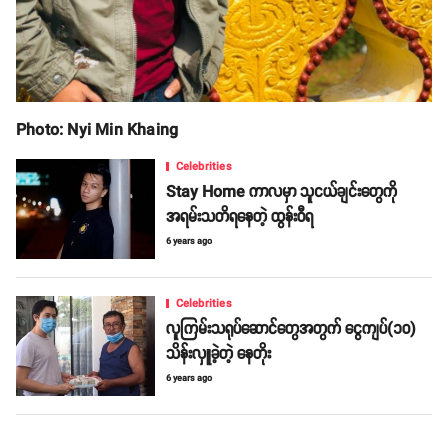
Photo: Nyi Min Khaing
Celebrities
Stay Home ကာလမှာ သူငယ်ချင်းတွေကို
အရမ်းသတိရနေတဲ့ ထွန်းဝီရ
6 years ago
Celebrities
လူကြမ်းသရုပ်ဆောင်တွေအတွက် ငွေကျပ်(၁၀)
သိန်းလှူခဲ့တဲ့ နေတိုး
6 years ago