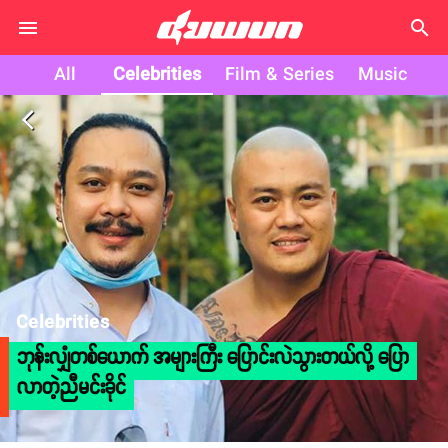
search
All
Celebrities
Film & Series
Music
arrow_back_ios
Celebrities
ဘုန်းလျှံတစ်ယောက် အများကြီး ပြောင်းလဲသွားတယ်လို့ ပြော
လာတဲ့ညီမင်းခိုင်