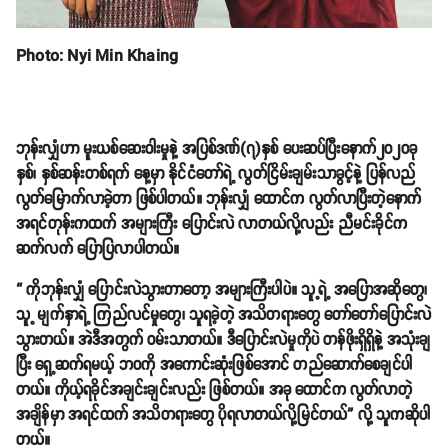
Photo: Nyi Min Khaing
ဘုန်းလျှံဟာ မူးယစ်ဆေးဝါးမှုနဲ့ အပြစ်ဒဏ်(၇)နှစ် ပေးဆပ်ပြီးနောက်၂၀၂၀ခု
နှစ်၊ နှစ်ဆန်းတစ်ရက် နေ့မှာ နိုင်ငံတော်ရဲ့ လွတ်ငြိမ်းချမ်းသာခွင့်နဲ့ ပြန်လည်
လွတ်မြောက်လာခဲ့တာ ဖြစ်ပါတယ်။ ဘုန်းလျှံ ထောင်က လွတ်လာပြီးတဲ့နောက်
အရင်တုန်းကထက် အများကြီး ပြောင်းလဲ လာတယ်လို့လည်း ညီမင်းခိုင်က
ဆက်လက် ပြောပြလာပါတယ်။
“ ကိုဘုန်းလျှံ ပြောင်းလဲသွားတာတော့ အများကြီးပါပဲ။ သူ့ရဲ့ အပြောအဆိုတွေ၊
သူ့ မျက်နှာရဲ့ ကြည်လင်မှုတွေ၊ သူရခဲ့တဲ့ အသိတရားတွေ တော်တော်ပြောင်းလဲ
သွားတယ်။ အဲဒီအတွက် ဝမ်းသာတယ်။ ဒီပြောင်းလဲမှုကိုပဲ တန်ဖိုးရှိရှိနဲ့ အသုံးချ
ပြီး ရှေ့ဆက်ရမယ့် ဘဝကို အကောင်းဆုံးဖြစ်အောင် တည်ဆောက်စေချင်ပါ
တယ်။ ကိုယ့်ရခိုင်အချင်းချင်းလည်း ဖြစ်တယ်။ အခု ထောင်က လွတ်လာတဲ့
အချိန်မှာ အရင်ထက် အသိတရားတွေ ပိုရလာတယ်လို့မြင်တယ်” လို့ သူကဆိုပါ
တယ်။