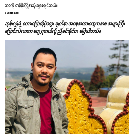
ဘဝကို တန်ဖိုးရှိရှိအသုံးချစေချင်တယ်။
6 years ago
ဘုန်းလျှံရဲ့ စကားပြောဆိုပုံတွေ၊ မျက်နှာ အနေအထားတွေကအစ အများကြီး
ပြောင်းလဲလာတာ တွေ့ရတယ်လို့ ညီမင်းခိုင်က ပြောပါတယ်။