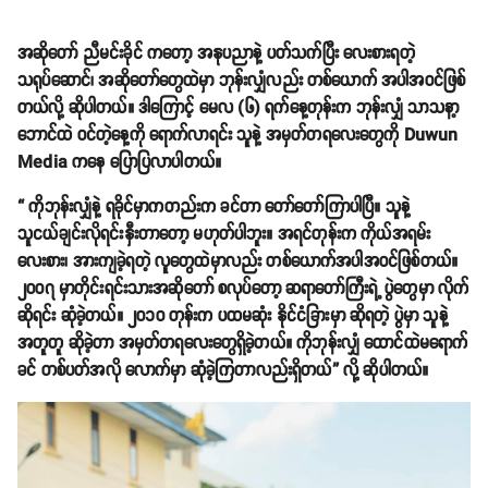
အဆိုတော် ညီမင်းခိုင် ကတော့ အနုပညာနဲ့ ပတ်သက်ပြီး လေးစားရတဲ့
သရုပ်ဆောင်၊ အဆိုတော်တွေထဲမှာ ဘုန်းလျှံလည်း တစ်ယောက် အပါအဝင်ဖြစ်
တယ်လို့ ဆိုပါတယ်။ ဒါကြောင့် မေလ (၆) ရက်နေ့တုန်းက ဘုန်းလျှံ သာသနာ့
ဘောင်ထဲ ဝင်တဲ့နေ့ကို ရောက်လာရင်း သူနဲ့ အမှတ်တရလေးတွေကို Duwun
Media ကနေ ပြောပြလာပါတယ်။
“ ကိုဘုန်းလျှံနဲ့ ရခိုင်မှာကတည်းက ခင်တာ တော်တော်ကြာပါပြီ။ သူနဲ့
သူငယ်ချင်းလိုရင်းနှီးတာတော့ မဟုတ်ပါဘူး။ အရင်တုန်းက ကိုယ်အရမ်း
လေးစား၊ အားကျခဲ့ရတဲ့ လူတွေထဲမှာလည်း တစ်ယောက်အပါအဝင်ဖြစ်တယ်။
၂၀၀၇ မှာတိုင်းရင်းသားအဆိုတော် စလုပ်တော့ ဆရာတော်ကြီးရဲ့ ပွဲတွေမှာ လိုက်
ဆိုရင်း ဆုံခဲ့တယ်။ ၂၀၁၀ တုန်းက ပထမဆုံး နိုင်ငံခြားမှာ ဆိုရတဲ့ ပွဲမှာ သူနဲ့
အတူတူ ဆိုခဲ့တာ အမှတ်တရလေးတွေရှိခဲ့တယ်။ ကိုဘုန်းလျှံ ထောင်ထဲမရောက်
ခင် တစ်ပတ်အလို လောက်မှာ ဆုံခဲ့ကြတာလည်းရှိတယ်” လို့ ဆိုပါတယ်။