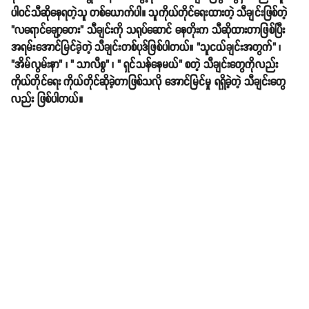
ပါဝင်သီဆိုနေရတဲ့သူ တစ်ယောက်ပါ။ သူကိုယ်တိုင်ရေးထားတဲ့ သီချင်းဖြစ်တဲ့
"လရောင်ချော့တေး" သီချင်းကို သရုပ်ဆောင် နေတိုးက သီဆိုထားတာဖြစ်ပြီး
အရမ်းအောင်မြင်ခဲ့တဲ့ သီချင်းတစ်ပုဒ်ဖြစ်ပါတယ်။ "သူငယ်ချင်းအတွက်" ၊
"အိမ်လွမ်းနာ" ၊ " သာလီစွ" ၊ " ရှင်သန်နေမယ်" စတဲ့ သီချင်းတွေကိုလည်း
ကိုယ်တိုင်ရေး ကိုယ်တိုင်ဆိုခဲ့တာဖြစ်သလို အောင်မြင်မှု ရရှိခဲ့တဲ့ သီချင်းတွေ
လည်း ဖြစ်ပါတယ်။