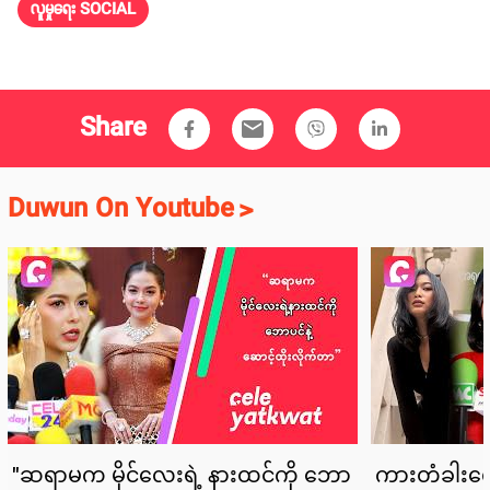
လူမှုရေး SOCIAL
Share
email
Duwun On Youtube
>