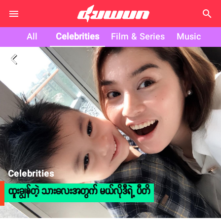
search
All
Celebrities
Film & Series
Music
arrow_back_ios
Celebrities
ထူးချွန်တဲ့ သားလေးအတွက် မယ်လိုဒီရဲ့ ပီတိ