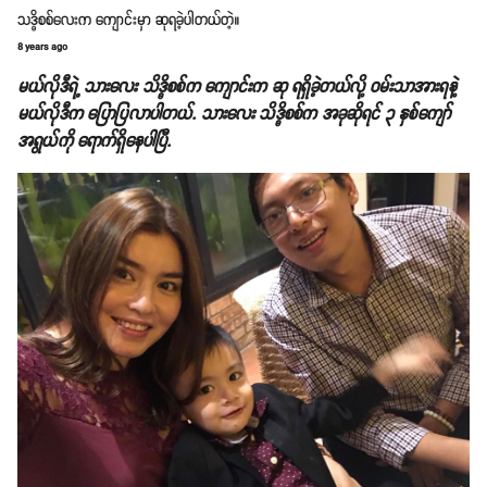
သဒ္ဓိစစ်လေးက ကျောင်းမှာ ဆုရခဲ့ပါတယ်တဲ့။
8 years ago
မယ်လိုဒီရဲ့ သားလေး သိဒ္ဓိစစ်က ကျောင်းက ဆု ရရှိခဲ့တယ်လို့ ဝမ်းသာအားရနဲ့
မယ်လိုဒီက ပြောပြလာပါတယ်. သားလေး သိဒ္ဓိစစ်က အခုဆိုရင် ၃ နှစ်ကျော်
အရွယ်ကို ရောက်ရှိနေပါပြီ.