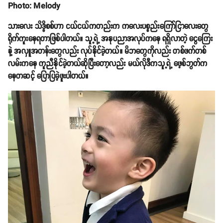
Photo: Melody
သားလေး သိဒ္ဓိစစ်ဟာ ငယ်ငယ်ကတည်းက ကလေးပစ္စည်းကြော်ငြာလေးတွေ
ရိုက်ကူးနေရတာဖြစ်ပါတယ်။ သူ့ရဲ့ အနုပညာအလုပ်ကနေ ရရှိလာတဲ့ ငွေကြေး
နဲ့ အလှူအတန်းတွေလည်း လုပ်နိုင်ခဲ့တယ်။ မိဘတွေကိုလည်း တစ်ဖက်တစ်
လမ်းကနေ ကူညီနိုင်ခဲ့တယ်ဆိုပြီးတော့လည်း မယ်လိုဒီကသူ့ရဲ့ ဖေ့စ်ဘွတ်က
နေတဆင့် ပြောပြခဲ့ဖူးပါတယ်။