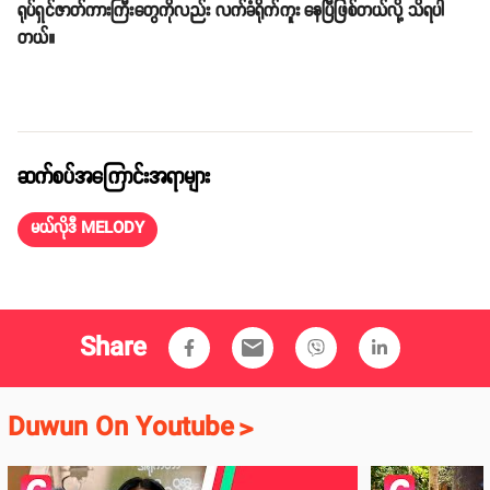
ရုပ်ရှင်ဇာတ်ကားကြီးတွေကိုလည်း လက်ခံရိုက်ကူး နေပြီဖြစ်တယ်လို့ သိရပါ
တယ်။
ဆက်စပ်အကြောင်းအရာများ
မယ်လိုဒီ MELODY
Share
email
Duwun On Youtube
>