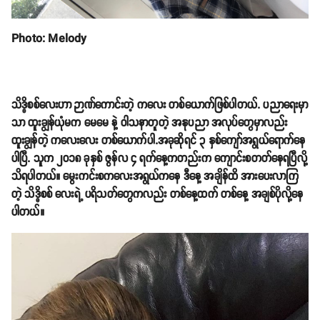
Photo: Melody
သိဒ္ဓိစစ်လေးဟာ ဉာဏ်ကောင်းတဲ့ ကလေး တစ်ယောက်ဖြစ်ပါတယ်. ပညာရေးမှာ
သာ ထူးချွန်ယုံမက မေမေ နဲ့ ဝါသနာတူတဲ့ အနုပညာ အလုပ်တွေမှာလည်း
ထူးချွန်တဲ့ ကလေးလေး တစ်ယောက်ပါ.အခုဆိုရင် ၃ နှစ်ကျော်အရွယ်ရောက်နေ
ပါပြီ. သူက ၂၀၁၈ ခုနှစ် ဇွန်လ ၄ ရက်နေ့ကတည်းက ကျောင်းစတတ်နေရပြီလို့
သိရပါတယ်။ မွေးကင်းစကလေးအရွယ်ကနေ ဒီနေ့ အချိန်ထိ အားပေးလာကြ
တဲ့ သိဒ္ဓိစစ် လေးရဲ့ ပရိသတ်တွေကလည်း တစ်နေ့ထက် တစ်နေ့ အချစ်ပိုလို့နေ
ပါတယ်။