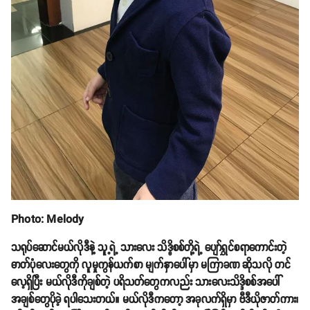
Photo: Melody
သရုပ်ဆောင်မယ်လိုဒီနဲ့ သူ့ရဲ့ သားလေး သိဒ္ဓိစစ်တို့ရဲ့ ပျော်ရွှင်စရာကောင်းတဲ့
ဓာတ်ပုံလေးတွေကို လူမှုကွန်ယက်စာ မျက်နှာပေါ်မှာ မကြာခဏ ဆိုသလို တင်
လေ့ရှိပြီး မယ်လိုဒီကိုချစ်တဲ့ ပရိသတ်တွေကလည်း သားလေးသိဒ္ဒိစစ်အပေါ်
အချစ်တွေပိုခဲ့ ရပါသေးတယ်။ မယ်လိုဒီကတော့ အခုလက်ရှိမှာ ဗီဒီယိုဇာတ်ကား၊