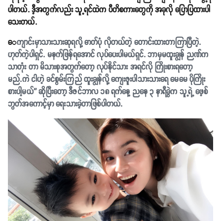
ပါတယ်. ဒီ့အတွက်လည်း သူ့ရင်ထဲက ပီတိစကားတွေကို အခုလို ပြောပြထားပါ
သေးတယ်.
ေ
ကျာင်းမှာသားသားဆုရလို့ ဓာတ်ပုံ လိုတယ်တဲ့ တောင်းထားတာကြာပြီတဲ့.
ဟုတ်ကဲ့ပါရှင်. မနက်ဖြန်ရအောင် လုပ်ပေးပါမယ်ရှင်. ဘာမှမထူးချွန် ညဏ်က
သာတုံး တာ မိသားစုအတွက်တော့ လုပ်နိုင်သား အရင်လို ကြိုးစားရတော့
မည်.ကဲ ငါဟဲ့ ခင်စွမ်းကြည် ထူးချွန်လို့ ကျေးဇူးပါသားသားရေ မေမေ ပိုကြိုး
စားပါ့မယ်'' ဆိုပြီးတော့ ဒီဇင်ဘာလ ၁၈ ရက်နေ့ ညနေ ၃ နာရီခွဲက သူ့ရဲ့ ဖေ့စ်
ဘွတ်အကောင့်မှာ ရေးသားခဲ့တာဖြစ်ပါတယ်.