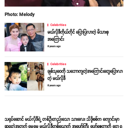
Photo: Melody
Celebrities
မယ်လိုဒီကိုယ်တိုင် ပြောပြလာတဲ့ မိသားစု
အကြောင်း
8 years ago
Celebrities
ချစ်သုဝေကို သဘောကျတဲ့အကြောင်းတွေပြောလာ
တဲ့ မယ်လိုဒီ
8 years ago
သရုပ်ဆောင် မယ်လိုဒီရဲ့ တစ်ဦးတည်းသော သားလေး သိဒ္ဒိစစ်က ကျောင်းမှာ
ဆုရတဲ့အတွက် မေမေ မယ်လိုဒီတစ်ယောက် အပျော်ကြီး ပျော်နေတာကို တွေ့ရ