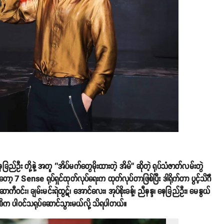
ခြည်ဦး တို့နဲ့ အတူ ‘’အိပ်မက်တွေမိုးထားတဲ့ အိမ်’’ ဆိုတဲ့ ရုပ်သံဇာတ်လမ်းတွဲ
ော့ 7 Sense ရုပ်ရှင်ထုတ်လုပ်ရေးက ထုတ်လုပ်တာဖြစ်ပြီး ဒါရိုက်တာ ပွင့်သိင်္ဂီ
ဆာကီဝင်း၊ ချမ်းမင်းရဲထွဋ်၊ အောင်လေး၊ အုပ်စိုးခန့်၊ ညီနန္ဒ၊ နေခြည်ဦး၊ မေနွယ်
့က အဓိက ပါဝင်သရုပ်ဆောင်သွားမယ်လို့ သိရပါတယ်။