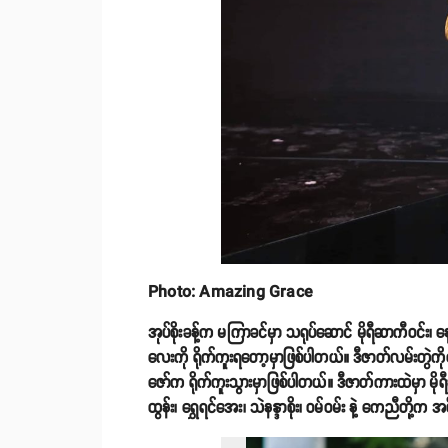
Photo: Amazing Grace
အုပ်စိုးခန့်က မကြာခင်မှာ သရုပ်ဆောင် မိုရီဆာကီဝင်း၊ နေ
လေးကို ရိုက်ကူးရတော့မှာဖြစ်ပါတယ်။ ဒီဇာတ်လမ်းတွဲကိုတ
ဇော်က ရိုက်ကူးသွားမှာဖြစ်ပါတယ်။ ဒီဇာတ်ကားထဲမှာ မိုရီ
ထွန်း၊ ရွှေရင်အေး၊ သဲနန္ဒာစိုး၊ ဝမ်ဝမ်း နဲ့ ကေညီတို