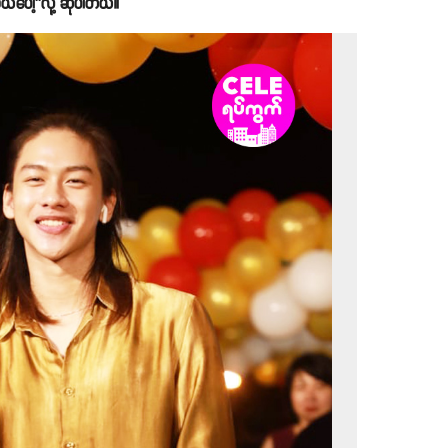
ယ်ပေါ့’’လို့ ဆိုပါတယ်။