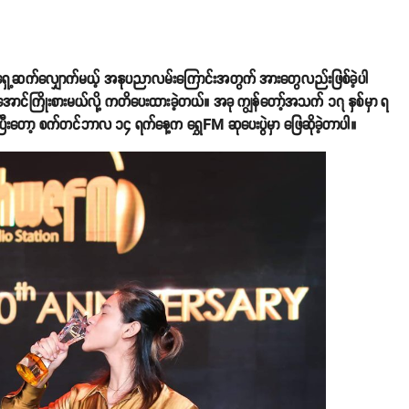
ပဲ။ ရှေ့ဆက်လျှောက်မယ့် အနုပညာလမ်းကြောင်းအတွက် အားတွေလည်းဖြစ်ခဲ့ပါ
ုရအောင်ကြိုးစားမယ်လို့ ကတိပေးထားခဲ့တယ်။ အခု ကျွန်တော့်အသက် ၁၇ နှစ်မှာ ရ
ုပြီးတော့ စက်တင်ဘာလ ၁၄ ရက်နေ့က ရွှေFM ဆုပေးပွဲမှာ ဖြေဆိုခဲ့တာပါ။