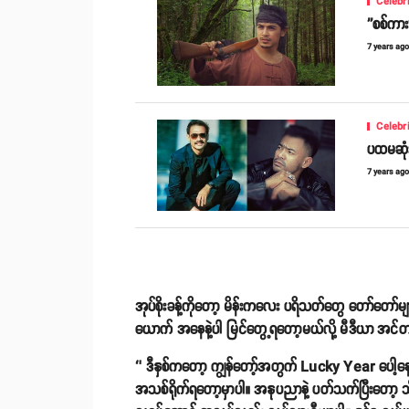
Celebr
''စစ်ကား'
7 years ag
Celebr
ပထမဆုံး
7 years ag
အုပ်စိုးခန့်ကိုတော့ မိန်းကလေး ပရိသတ်တွေ တော်တေ
ယောက် အနေနဲ့ပါ မြင်တွေ့ရတော့မယ်လို့ မီဒီယာ အင
‘’ ဒီနှစ်ကတော့ ကျွန်တော့်အတွက် Lucky Year ပေါ့န
အသစ်ရိုက်ရတော့မှာပါ။ အနုပညာနဲ့ ပတ်သက်ပြီးတော့ 