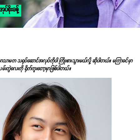
်စိုးခန့်
က်မှာသာမက သရုပ်ဆောင်အလုပ်ကိုပါ ကြိုးစားသွားမယ်လို့ ဆိုပါတယ်။ မကြာခင်မှာ
်လမ်းတွဲလေးကို ရိုက်ကူးတော့မှာဖြစ်ပါတယ်။