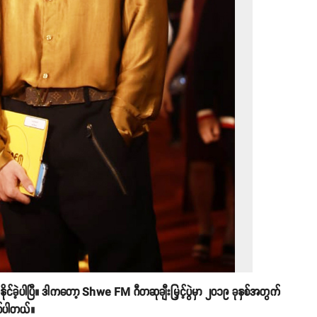
ုင်ခဲ့ပါပြီ။ ဒါကတော့ Shwe FM ဂီတဆုချီးမြှင့်ပွဲမှာ ၂၀၁၉ ခုနှစ်အတွက်
ြစ်ပါတယ်။