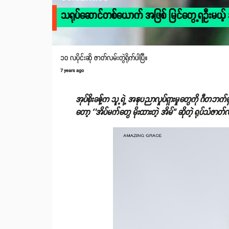
သရုပ်ဆောင်တစ်ယောက် အဖြစ် မြင်တွေ့ရဦးမယ့် အုပ
၁၀ လပိုင်းဆို ဇာတ်လမ်းတွဲရိုက်ပါပြီ။
7 years ago
အုပ်စိုးခန့်က သူ့ရဲ့ အနုပညာလှုပ်ရှားမှုတွေကို ဂီတဘ
တော့ ‘’အိပ်မက်တွေ မိုးထားတဲ့ အိမ်’’ ဆိုတဲ့ ရုပ်သံဇာတ