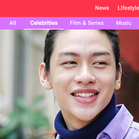
News
Lifestyl
All
Celebrities
Film & Series
Music