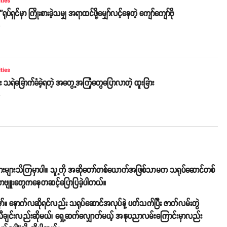
ities
'ရုပ်ရှင်မှာ ကြိုးစားခဲ့သမျှ အရာထင်ဖို့မျှော်လင့်နေတဲ့ ကျော်ကျော်ဗို
o
ities
 သရဲခြောက်ခံခဲ့ရတဲ့ အတွေ့အကြုံတွေပြောလာတဲ့ ထူးခြား
o
ာ်များများသိကြမှာပါ။ သူ့ကို အဆိုတော်တစ်ယောက်အဖြစ်သာမက သရုပ်ဆောင်တစ်
်တာဗျူးတွေကနေတဆင့်ပြောပြခဲ့ပါတယ်။
ော်။ နောက်လဆိုရင်လည်း သရုပ်ဆောင်အလုပ်နဲ့ ပတ်သက်ပြီး ဇာတ်လမ်းတွဲ
သီချင်းလည်းဆိုမယ်၊ ရှေ့ဆက်လျှောက်မယ့် အနုပညာလမ်းကြောင်းမှာလည်း