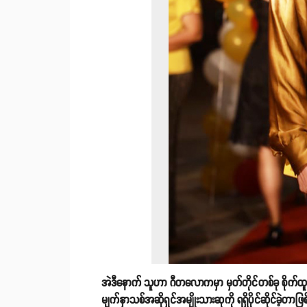
အဲဒီနောက် သူဟာ ဂီတလောကမှာ မှတ်တိုင်တစ်ခု စိုက်ထူနိ
မျက်နှာသစ်အဆိုရှင်အမျိုးသားဆုကို ရရှိပိုင်ဆိုင်ခဲ့တာဖ