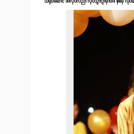
သရုပ်ဆောင် အလုပ်လည်း လုပ်သွားဦးမှာပါ။ နှစ်ခု လုပ်မ