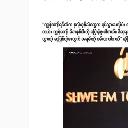
‘’ကျွန်တော့်ရင်ထဲက နှလုံးခုန်သံတွေက ရပ်သွားသလို
တယ်။ ကျွန်တော့် မိဘနှစ်ပါးကို ပြောခဲ့ဖူးပါတယ်။ ဒီဆ
သွားတဲ့ ဆုဖြစ်တဲ့အတွက် အရမ်းကို ဝမ်းသာပါတယ်’’ ဆိ