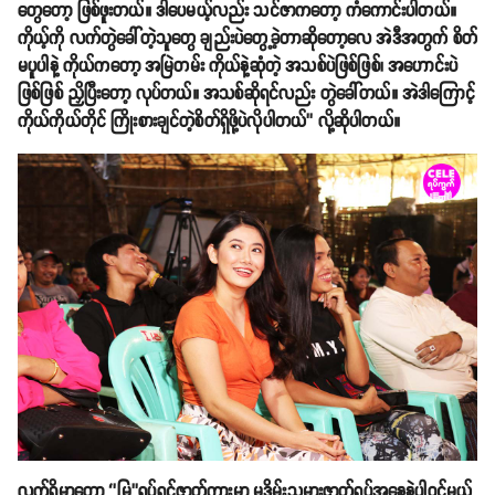
တွေတော့ ဖြစ်ဖူးတယ်။ ဒါပေမယ့်လည်း သင်ဇာကတော့ ကံကောင်းပါတယ်။
ကိုယ့်ကို လက်တွဲခေါ်တဲ့သူတွေ ချည်းပဲတွေ့ခဲ့တာဆိုတော့လေ အဲဒီအတွက် စိတ်
မပူပါနဲ့ ကိုယ်ကတော့ အမြဲတမ်း ကိုယ်နဲ့ဆုံတဲ့ အသစ်ပဲဖြစ်ဖြစ်၊ အဟောင်းပဲ
ဖြစ်ဖြစ် ညှိပြီးတော့ လုပ်တယ်။ အသစ်ဆိုရင်လည်း တွဲခေါ်တယ်။ အဲဒါကြောင့်
ကိုယ်ကိုယ်တိုင် ကြိုးစားချင်တဲ့စိတ်ရှိဖို့ပဲလိုပါတယ်’’ လို့ဆိုပါတယ်။
လက်ရှိမှာတော့ ‘’မြ’’ရုပ်ရှင်ဇာတ်ကားမှာ မုဒိမ်းသမားဇာတ်ရုပ်အနေနဲ့ပါဝင်မယ့်