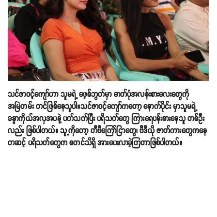
သင်ဇာဝင့်ကျော်ဟာ သူမရဲ့ ဖေ့စ်ဘွတ်မှာ ဓာတ်ပုံအလန်းစားလေးတွေကို
အမြဲတမ်း တင်ဖြစ်နေသူပါ။သင်ဇာဝင့်ကျော်ကတော့ နောက်ပိုင်း မှာသူမရဲ့
ခန္ဓာကိုယ်အလှအပနဲ့ ပတ်သက်ပြီး ပရိသတ်တွေ ကြားရေပန်းစားနေသူ တစ်ဦး
လည်း ဖြစ်ပါတယ်။ သူ့ကိုတော့ တီဗီကြော်ငြာတွေ၊ ဗီဒီယို ဇာတ်ကားတွေကနေ
တဆင့် ပရိသတ်တွေက စတင်သိရှိ အားပေးလာခဲ့ကြတာဖြစ်ပါတယ်။