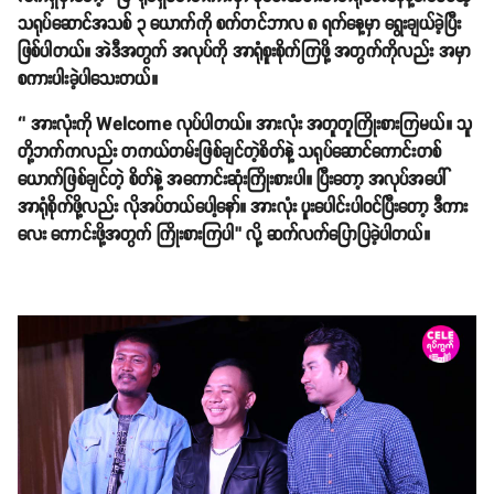
သရုပ်ဆောင်အသစ် ၃ ယောက်ကို စက်တင်ဘာလ ၈ ရက်နေ့မှာ ရွေးချယ်ခဲ့ပြီး
ဖြစ်ပါတယ်။ အဲဒီအတွက် အလုပ်ကို အာရုံစူးစိုက်ကြဖို့ အတွက်ကိုလည်း အမှာ
စကားပါးခဲ့ပါသေးတယ်။
‘’ အားလုံးကို Welcome လုပ်ပါတယ်။ အားလုံး အတူတူကြိုးစားကြမယ်။ သူ
တို့ဘက်ကလည်း တကယ်တမ်းဖြစ်ချင်တဲ့စိတ်နဲ့ သရုပ်ဆောင်ကောင်းတစ်
ယောက်ဖြစ်ချင်တဲ့ စိတ်နဲ့ အကောင်းဆုံးကြိုးစားပါ။ ပြီးတော့ အလုပ်အပေါ်
အာရုံစိုက်ဖို့လည်း လိုအပ်တယ်ပေါ့နော်။ အားလုံး ပူးပေါင်းပါဝင်ပြီးတော့ ဒီကား
လေး ကောင်းဖို့အတွက် ကြိုးစားကြပါ’’ လို့ ဆက်လက်ပြောပြခဲ့ပါတယ်။