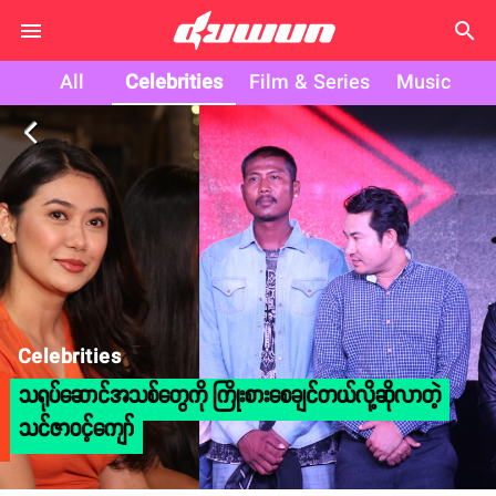
search
All
Celebrities
Film & Series
Music
arrow_back_ios
Celebrities
သရုပ်ဆောင်အသစ်တွေကို ကြိုးစားစေချင်တယ်လို့ဆိုလာတဲ့
သင်ဇာဝင့်ကျော်