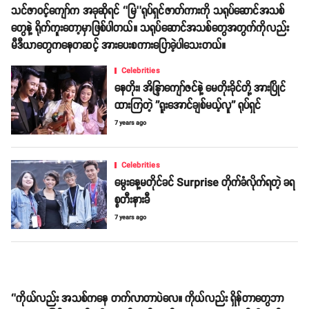
သင်ဇာဝင့်ကျော်က အခုဆိုရင် ‘’မြ’’ရုပ်ရှင်ဇာတ်ကားကို သရုပ်ဆောင်အသစ်
တွေနဲ့ ရိုက်ကူးတော့မှာဖြစ်ပါတယ်။ သရုပ်ဆောင်အသစ်တွေအတွက်ကိုလည်း
မီဒီယာတွေကနေတဆင့် အားပေးစကားပြောခဲ့ပါသေးတယ်။
Celebrities
နေတိုး၊ အိန္ဒြာကျော်ဇင်နဲ့ မေတိုးခိုင်တို့ အားပြိုင်
ထားကြတဲ့ ''ရူးအောင်ချစ်မယ့်လူ'' ရုပ်ရှင်
7 years ago
Celebrities
မွေးနေ့မတိုင်ခင် Surprise တိုက်ခံလိုက်ရတဲ့ ခရ
စ္စတီးနားခီ
7 years ago
‘’ကိုယ်လည်း အသစ်ကနေ တက်လာတာပဲလေ။ ကိုယ်လည်း ရှိန်တာတွေဘာ