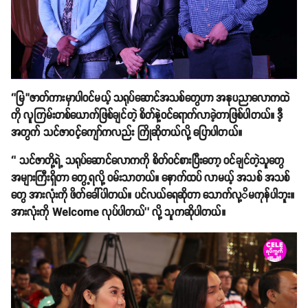
‘’မြ’’ဇာတ်ကားမှာပါဝင်မယ့် သရုပ်ဆောင်အသစ်တွေဟာ အနုပညာလောကထဲ
ကို လူကြမ်းတစ်ယောက်ဖြစ်ချင်တဲ့ စိတ်နဲ့ဝင်ရောက်လာခဲ့တာဖြစ်ပါတယ်။ ဒီ့
အတွက် သင်ဇာဝင့်ကျော်ကလည်း ကြိုဆိုတယ်လို့ ပြောပါတယ်။
‘’ သင်ဇာတို့ရဲ့ သရုပ်ဆောင်လောကကို စိတ်ဝင်စားပြီးတော့ ဝင်ချင်တဲ့သူတွေ
အများကြီးရှိတာ တွေ့ရလို့ ဝမ်းသာတယ်။ နောက်ထပ် လာမယ့် အသစ် အသစ်
တွေ အားလုံးကို ဖိတ်ခေါ်ပါတယ်။ ပင်လယ်ရေဆိုတာ သောက်လု့ိမကုန်ပါဘူး။
အားလုံးကို Welcome လုပ်ပါတယ်’’ လို့ သူကဆိုပါတယ်။