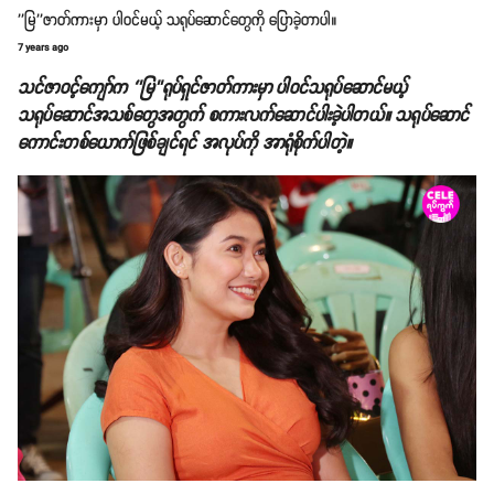
''မြ''ဇာတ်ကားမှာ ပါဝင်မယ့် သရုပ်ဆောင်တွေကို ပြောခဲ့တာပါ။
7 years ago
သင်ဇာဝင့်ကျော်က ‘’မြ’’ရုပ်ရှင်ဇာတ်ကားမှာ ပါဝင်သရုပ်ဆောင်မယ့်
သရုပ်ဆောင်အသစ်တွေအတွက် စကားလက်ဆောင်ပါးခဲ့ပါတယ်။ သရုပ်ဆောင်
ကောင်းတစ်ယောက်ဖြစ်ချင်ရင် အလုပ်ကို အာရုံစိုက်ပါတဲ့။