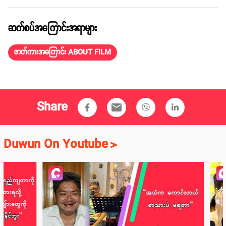
ဆက်စပ်အကြောင်းအရာများ
ဇာတ်ကားအကြောင်း ABOUT FILM
Share
email
Duwun On Youtube
>