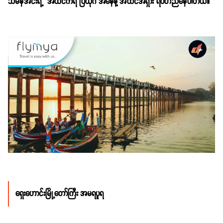
သမန်အင်းရဲ့ အထင်ကရ ပြယုဂ် အနေနဲ့ အထင်အရှား ရပ်တည်နေပါတယ်။
ရှေးဟောင်းမြို့တော်ကြီး အမရပူရ