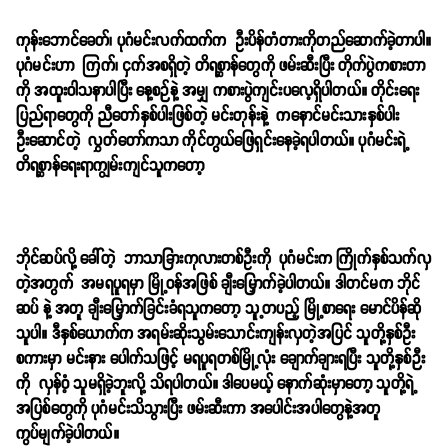
ကုန်းဘောင်ခေတ်၊ ပုဂံမင်းလက်ထက်က ဦးပိန်တံတားကိုတည်ဆောက်ခဲ့တာပါ။
ပုဂံမင်းဟာ ကြက်၊ ငှက်အစရှိတဲ့ တိရစ္ဆာန်တွေကို ဖမ်းဆီးပြီး တိုက်ပွဲကစားတာ
ကို အထူးဝါသနာပါပြီး နေ့စဉ်နဲ့ အမျှ ကစားပွဲကျင်းပလေ့ရှိပါတယ်။ တိုင်းရေး
ပြည်ရာတွေကို ညီတော်နှစ်ပါးဖြစ်တဲ့ မင်းတုန်းနဲ့ ကနောင်မင်းသားနှစ်ပါး
ဦးဆောင်တဲ့ လွှတ်တော်ကသာ ကိုင်တွယ်ဖြေရှင်းနေခဲ့ရပါတယ်။ ပုဂံမင်းရဲ့
တိရစ္ဆာန်ရေးရာကျွမ်းကျင်သူကတော့
ဘိုင်ဆပ်လို့ ခေါ်တဲ့ ဘာသာခြားကုလားတစ်ဦးကို ပုဂံမင်းက ကြိုက်နှစ်သက်လှ
တဲ့အတွက် အမရပူရမှာ မြို့ဝန်အဖြစ် ချီးမြှောက်ခဲ့ပါတယ်။ ဒါတင်မက ဘိုင်
ဆပ် နဲ့ အတူ ချီးမြှောက်ခြင်းခံရသူကတော့ သူ့တပည့် မြို့စာရေး မောင်ပိန်ဆို
သူပါ။ ဒီနှစ်ယောက်က အရမ်းဆိုးသွမ်းသောင်းကျန်းလှတဲ့အပြင် သူတို့နှစ်ဦး
စကားမှာ မင်းနား ပေါက်သဖြင့် မရပူရတစ်မြို့လုံး ချောက်ချားရပြီး သူတို့နှစ်ဉီး
ကို လှန်ဝံ့ သူမရှိခဲ့ဘူးလို့ သိရပါတယ်။ ဒါပေမယ့် နောက်ဆုံးမှာတော့ သူတို့ရဲ့
အပြစ်တွေကို ပုဂံမင်းသိသွားပြီး ဖမ်းဆီးကာ အပေါင်းအပါတွေနဲ့အတူ
ကွပ်မျက်ခဲ့ပါတယ်။