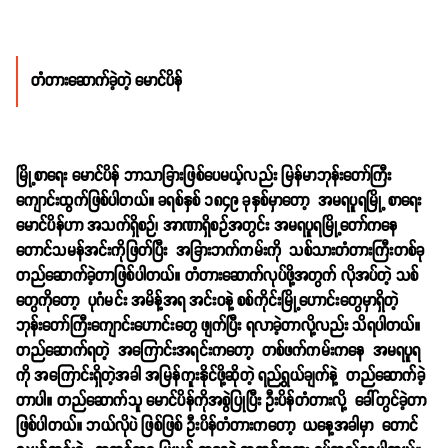
တံတားဆောက်ခဲ့တဲ့ မောင်ပိန်
မြို့စာရေး မောင်ပိန် ဘာသာခြားဖြစ်ပေမယ့်လည်း မြန်မာဘုန်းတော်ကြီး
ကျောင်းထွက်ဖြစ်ပါတယ်။ ခရစ်နှစ် ၁၈၄၉ ခုနှစ်မှာတော့ အမရပူရမြို့ စာရေး
မောင်ပိန်ဟာ အသက်ရှိစဉ်၊ အာဏာရှိစဉ်အတွင်း အမရပူရမြို့တော်ကနေ
တောင်သမန်အင်းကိုဖြတ်ပြီး အခြားဘက်ကမ်းကို သစ်သားတံတားကြီးတစ်ခု
တည်ဆောက်ခဲ့တာဖြစ်ပါတယ်။ တံတားဆောက်လုပ်ဖို့အတွက် လိုအပ်တဲ့ သစ်
တွေကိုတော့ ပုဂံမင်း အမိန့်အရ အင်းဝနဲ့ စစ်ကိုင်းမြို့ဟောင်းတွေမှာရှိတဲ့
ဘုန်းတော်ကြီးကျောင်းဟောင်းတွေ ဖျက်ပြီး ရလာခဲ့တာလို့လည်း သိရပါတယ်။
တည်ဆောက်ရတဲ့ အကြောင်းအရင်းကတော့ တစ်ဖက်ကမ်းကနေ အမရပူရ
ကို အကြောင်းရှိတဲ့အခါ အမြန်ကူးနိုင်ဖို့ဆိုတဲ့ ရည်ရွယ်ချက်နဲ့ တည်ဆောက်ခဲ့
တာပါ။ တည်ဆောက်သူ မောင်ပိန်ကိုအစွဲပြုပြီး ဦးပိန်တံတားလို့ ခေါ်တွင်ခဲ့တာ
ဖြစ်ပါတယ်။ ဘယ်လိုပဲ ဖြစ်ဖြစ် ဦးပိန်တံတားကတော့ ယနေ့အခါမှာ တောင်