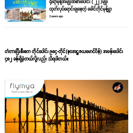
ရိုးရာမုန့်အမျိုးအစားပေါင်း ( ၂၂ )မျိုး
ထုတ်လုပ်‌ရောင်းချနေတဲ့ ခေါင်တိုင်မုန့်ရွာ
2 years ago
တံတားပြီးစီးစက တိုင်ပေါင်း ၉၈၄-တိုင်(နဝအဋ္ဌဇယမောင်ပိန်) အခန်းပေါင်း
၄၈၂ ခန်းရှိခဲ့တယ်လို့လည်း သိရပါတယ်။