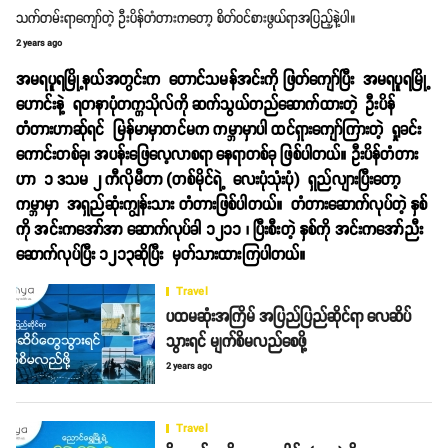
သက်တမ်းရာကျော်တဲ့ ဦးပိန်တံတားကတော့ စိတ်ဝင်စားဖွယ်ရာအပြည့်နဲ့ပါ။
2 years ago
အမရပူရမြို့နယ်အတွင်းက တောင်သမန်အင်းကို ဖြတ်ကျော်ပြီး အမရပူရမြို့
ဟောင်းနဲ့ ရတနာပုံတက္ကသိုလ်ကို ဆက်သွယ်တည်ဆောက်ထားတဲ့ ဦးပိန်
တံတားဟာဆ်ုရင် မြန်မာမှာတင်မက ကမ္ဘာမှာပါ ထင်ရှားကျော်ကြားတဲ့ ရှုခင်း
ကောင်းတစ်ခု၊ အပန်းဖြေလေ့လာစရာ နေရာတစ်ခု ဖြစ်ပါတယ်။ ဦးပိန်တံတား
ဟာ ၁ ဒသမ ၂ ကီလိုမီတာ (တစ်မိုင်ရဲ့ လေးပုံသုံးပုံ) ရှည်လျားပြီးတော့
ကမ္ဘာမှာ အရှည်ဆုံးကျွန်းသား တံတားဖြစ်ပါတယ်။ တံတားဆောက်လုပ်တဲ့ နှစ်
ကို အင်းကအော်အာ ဆောက်လုပ်ခါ ၁၂၁၁ ၊ ပြီးစီးတဲ့ နှစ်ကို အင်းကအော်ညီး
ဆောက်လုပ်ပြီး ၁၂၁၃ဆိုပြီး မှတ်သားထားကြပါတယ်။
Travel
ပထမဆုံးအကြိမ် အပြည်​​ပြည်ဆိုင်ရာ လေဆိပ်
သွားရင် မျက်စိမလည်စေဖို့
2 years ago
Travel