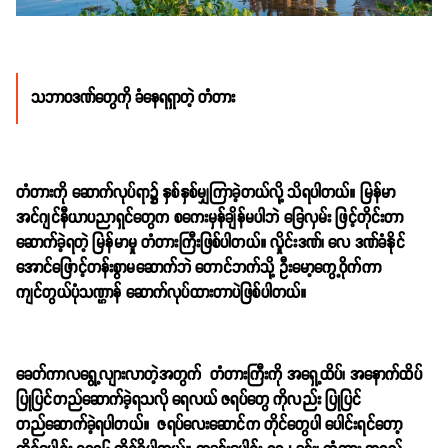
သဘာဝဒဏ်တွေကို ခံနေရရှာတဲ့ တံတား
တံတားကို ဆောက်လုပ်ရာ၌ နှစ်နှစ်မျှကြာခဲ့တယ်လို့ သိရပါတယ်။ မြန်မာ
အင်ဂျင်နီယာပညာရှင်တွေက စကေးမှန်ချိန်မပါဘဲ ခြေလှမ်း ဖြင့်တိုင်းတာ
ဆောက်ခဲ့ရတဲ့ မြန်မာမှု တံတားကြီးဖြစ်ပါတယ်။ လှိုင်းဒဏ်၊ လေ ဒဏ်ခံနိုင်
အောင်ဖြောင့်တန်းစွာမဆောက်ဘဲ တောင်ဘက်သို့ ဦးမော့ကွေ့ဝိုက်ကာ
ကျင်တွယ်ပုံသဏ္ဌာန် ဆောက်လုပ်ထားတာပဲဖြစ်ပါတယ်။
ခေတ်ကာလရွေ့လျားလာတဲ့အတွက် တံတားကြီးကို အရှေ့ထိပ်၊ အနောက်ထိပ်
ပြုပြင်တည်ဆောက်ခဲ့ရသလို ရေလယ် ဇရပ်တွေ ကိုလည်း ပြုပြင်
တည်ဆောက်ခဲ့ရပါတယ်။ ဇရပ်လေးဆောင်က တိုင်တွေပါ ပေါင်းရင်တော့