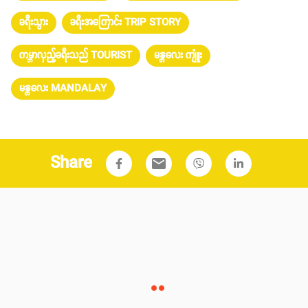
ခရီးသွား
ခရီးအကြောင်း TRIP STORY
ကမ္ဘာလှည့်ခရီးသည် TOURIST
မန္တလေး ကျူံး
မန္တလေး MANDALAY
Share
email