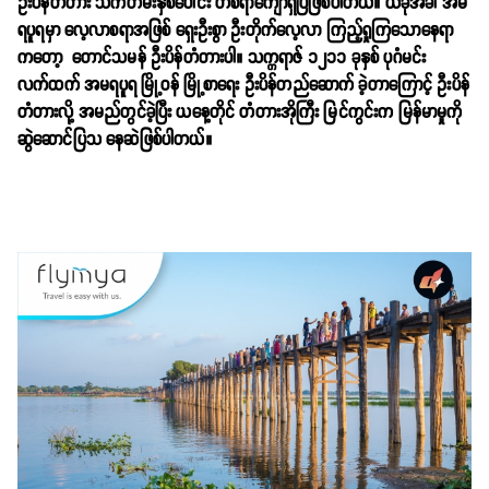
ဦးပိန်တံတား သက်တမ်းနှစ်ပေါင်း တစ်ရာကျော်ရှိပြီဖြစ်ပါတယ်။ ယခုအခါ အမ
ရပူရမှာ လေ့လာစရာအဖြစ် ရှေးဦးစွာ ဦးတိုက်လေ့လာ ကြည့်ရှုကြသောနေရာ
ကတော့ တောင်သမန် ဦးပိန်တံတားပါ။ သက္ကရာဇ် ၁၂၁၁ ခုနှစ် ပုဂံမင်း
လက်ထက် အမရပူရ မြို့ဝန် မြို့စာရေး ဦးပိန်တည်ဆောက် ခဲ့တာကြောင့် ဦးပိန်
တံတားလို့ အမည်တွင်ခဲ့ပြီး ယနေ့တိုင် တံတားအိုကြီး မြင်ကွင်းက မြန်မာမှုကို
ဆွဲဆောင်ပြသ နေဆဲဖြစ်ပါတယ်။