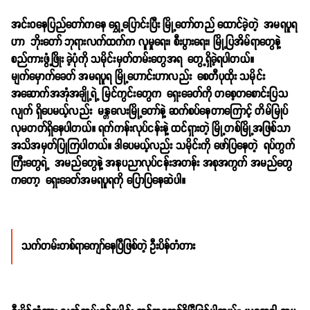
အင်းဝနေပြည်တော်ကနေ ရွှေ့ပြောင်းပြီး မြို့တော်တည် ထောင်ခဲ့တဲ့ အမရပူရ
ဟာ ဘိုးတော် ဘုရားလက်ထက်က လူမှုရေး၊ စီးပွားရေး၊ မြို့ပြအိမ်ရာတွေနဲ့
စည်ကားဖွံ့ဖြိုး ခဲ့ပုံကို သမိုင်းမှတ်တမ်းတွေအရ တွေ့ရှိခဲ့ရပါတယ်။
မျက်မှောက်ခေတ် အမရပူရ မြို့ဟောင်းဟာလည်း စေတီပုထိုး သမိုင်း
အဆောက်အအုံအချို့ရဲ့ မြင်ကွင်းတွေက ရှေးခေတ်ကို တစေ့တစောင်းပြသ
လျက် ရှိပေမယ့်လည်း မန္တလေးမြို့တော်နဲ့ ဆက်စပ်နေတာကြောင့် တိမ်မြုပ်
လုမတတ်ရှိနေပါတယ်။ ရက်ကန်းလုပ်ငန်းနဲ့ ထင်ရှားတဲ့ မြို့တစ်မြို့အဖြစ်သာ
အသိအမှတ်ပြုကြပါတယ်။ ဒါပေမယ့်လည်း သမိုင်းကို ဖော်ပြနေတဲ့ ရပ်ကွက်
ကြီးတွေရဲ့ အမည်တွေနဲ့ အနုပညာလုပ်ငန်းအတန်း အစုအကွက် အမည်တွေ
ကတော့ ရှေးခေတ်အမရပူရကို ပြောပြနေဆဲပါ။
သက်တမ်းတစ်ရာကျော်နေပြီဖြစ်တဲ့ ဦးပိန်တံတား