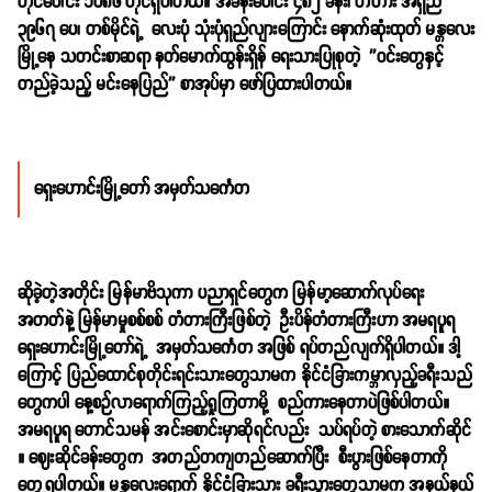
တိုင်ပေါင်း ၁ဝ၈၆ တိုင်ရှိပါတယ်။ အခန်းပေါင်း ၄၈၂ ခန်း၊ တံတား အရှည်
၃၉၆၇ ပေ၊ တစ်မိုင်ရဲ့ လေးပုံ သုံးပုံရှည်လျားကြောင်း နောက်ဆုံးထုတ် မန္တလေး
မြို့နေ သတင်းစာဆရာ နတ်မောက်ထွန်းရှိန် ရေးသားပြုစုတဲ့ ''ဝင်းတွေနှင့်
တည်ခဲ့သည့် မင်းနေပြည်'' စာအုပ်မှာ ဖော်ပြထားပါတယ်။
ရှေးဟောင်းမြို့တော် အမှတ်သင်္ကေတ
ဆိုခဲ့တဲ့အတိုင်း မြန်မာဗိသုကာ ပညာရှင်တွေက မြန်မာ့ဆောက်လုပ်ရေး
အတတ်နဲ့ မြန်မာမှုစစ်စစ် တံတားကြီးဖြစ်တဲ့ ဦးပိန်တံတားကြီးဟာ အမရပူရ
ရှေးဟောင်းမြို့တော်ရဲ့ အမှတ်သင်္ကေတ အဖြစ် ရပ်တည်လျက်ရှိပါတယ်။ ဒါ့
ကြောင့် ပြည်ထောင်စုတိုင်းရင်းသားတွေသာမက နိုင်ငံခြားကမ္ဘာလှည့်ခရီးသည်
တွေကပါ နေ့စဉ်လာရောက်ကြည့်ရှုကြတာမို့ စည်ကားနေတာပဲဖြစ်ပါတယ်။
အမရပူရ တောင်သမန် အင်းစောင်းမှာဆိုရင်လည်း သပ်ရပ်တဲ့ စားသောက်ဆိုင်
။ ဈေးဆိုင်ခန်းတွေက အတည်တကျတည်ဆောက်ပြီး စီးပွားဖြစ်နေတာကို
တွေ့ရပါတယ်။ မန္တလေးရောက် နိုင်ငံခြားသား ခရီးသွားတွေသာမက အနယ်နယ်