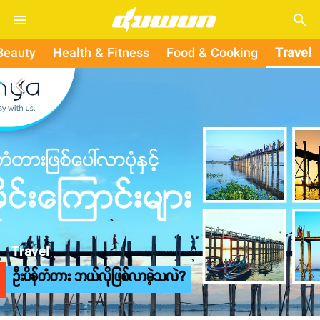
search
Beauty
Health & Fitness
Food & Cooking
Travel
arrow_back_ios
Travel
ဦးပိန်တံတား ဘယ်လိုဖြစ်လာခဲ့သလဲ?