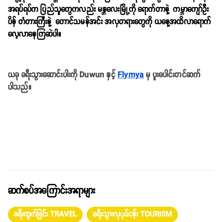
အရပ်ရပ်က ပြည်သူတွေကလည်း မန္တလေးမြို့ကို ရောက်တာနဲ့ ကမ္ဘာကျော်ဦး
ပိန် တံတားကြီးနဲ့ တောင်သမန်အင်း အလှတရားတွေကို ယနေ့အထိလာရောက်
လေ့လာနေကြဆဲပါ။
ယခု ခရီးသွားဆောင်းပါးကို Duwun နှင့်
Flymya
မှ ပူးပေါင်းတင်ဆက်
ပါသည်။
ဆက်စပ်အကြောင်းအရာများ
ခရီးထွက်ခြင်း TRAVEL
ခရီးသွားလုုပ်ငန်း TOURISM