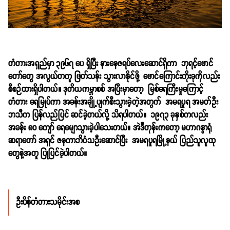
တံတားအရှည်မှာ ၃၉၆၇ ပေ ရှိပြီး နားနေဇရပ်လေးဆောင်ရှိကာ ဘုရင့်ဖောင်
တော်တွေ အလွယ်တကူ ဖြတ်သန်း သွားလာနိုင်ဖို့ ဖောင်ကြောင်းကိုးခုကိုလည်း
စီစဉ်ထားရှိပါတယ်။ ဒုတိယကမ္ဘာစစ် အပြီးမှာတော့ မြစ်ရေကြီးမှုကြောင့်
တံတား ရေမြုပ်ကာ အခန်းအချို့ပျက်စီးသွားခဲ့တဲ့အတွက် အမရပူရ အမတ်ဦး
ဘသီက ပြန်လည်ပြင် ဆင်ခဲ့တယ်လို့ သိရပါတယ်။ ၁၉၇၃ ခုနှစ်ကလည်း
အခန်း ၈ဝ ကျော် ရေမျောသွားခဲ့ပါသေးတယ်။ အဲဒီတုန်းကတော့ မဟာဂန္ဓာရုံ
ဆရာတော် အရှင် ဇနကာဘိဝံသဦးဆောင်ပြီး အမရပူရမြို့နယ် ပြည်သူလူထု
တွေနဲ့အတူ ပြုပြင်ခဲ့ပါတယ်။
ဦးပိန်တံတားသမိုင်းအစ