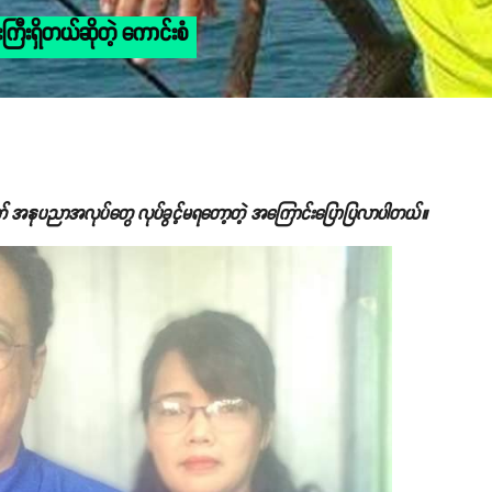
းကြီးရှိတယ်ဆိုတဲ့ ကောင်းစံ
က် အနုပညာအလုပ်တွေ လုပ်ခွင့်မရတော့တဲ့ အကြောင်းပြောပြလာပါတယ်။