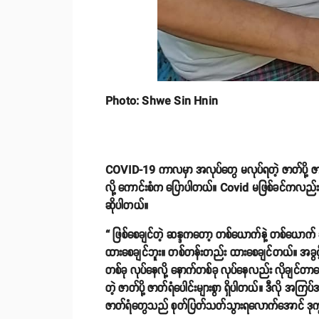
Photo: Shwe Sin Hnin
COVID-19 ကာလမှာ အလုပ်တွေ မလုပ်ရတဲ့ ဇာတ်ပို့ ဇ
လို့ ကောင်းစံက ပြောပါတယ်။ Covid မဖြစ်ခင်ကလည်း အန
ဆိုပါတယ်။
“ ဖြစ်စေချင်တဲ့ ဆန္ဒကတော့ တစ်ယောက်နဲ့ တစ်ယောက
ထားစေချင်ဘူး။ တစ်တန်းတည်း ထားစေချင်တယ်။ အခွင့်အရ
တစ်ခု လုပ်နေလို့ နောက်တစ်ခု လုပ်နေလည်း လိုချင်တာပေ
တဲ့ ဇာတ်ပို့ ဇာတ်ရံပေါင်းများစွာ ရှိပါတယ်။ ဒီလို အကြပ
ဇာတ်ရံတွေသည် စုတ်ပြတ်သတ်သွားရလောက်အောင် ဒုက္ခမ