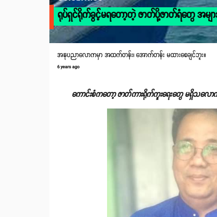
ရုပ်ရှင်ရိုက်ခွင့်မရတော့တဲ့ ဇာတ်ပို့ဇာတ်ရံတွေ အမျာ
အနုပညာလောကမှာ အထက်တန်း၊ အောက်တန်း မထားစေချင်ဘူး။
6 years ago
ကောင်းစံကတော့ ဇာတ်ကားရိုက်ကူးရေးတွေ မရှိသလော