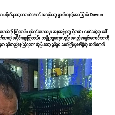
ကားမရိုက်ရတော့လောက်အောင် အလုပ်တွေ ရှားပါးနေတဲ့အကြောင်း Duwun
လောက်ကို ကြဲတာပါ။ ရုပ်ရှင်လောကမှာ အစုအဖွဲ့တွေ ရှိတယ်။ လက်သင့်ရာ ခေါ်
က်သာတဲ့ အပိုင်းရွေးကြတယ်။ တချို့ကျတော့လည်း အရည်အချင်းကောင်းတာကို
ွေက ရပ်တည်နေကြရတာ” ဆိုပြီးတော့ ရုပ်ရှင် သက်ကြီးပူဇော်ပွဲကို တက်ရောက်