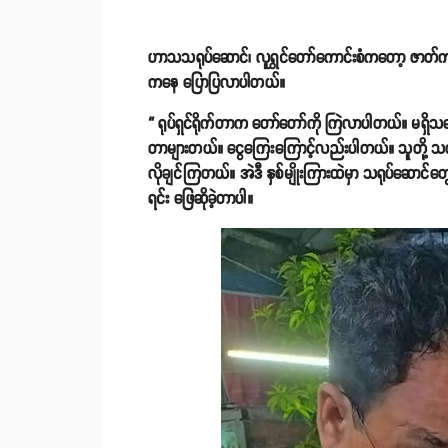
ဟာသသရုပ်ဆောင်၊ လူရွှင်တော်ကောင်းစံကတော့ ဇာတ်
ကနေ ပြောပြလာပါတယ်။
“ ရုပ်ရှင်ရိုက်တာက တော်တော်ကို ကြဲလာပါတယ်။ မရှိသ
တာများတယ်။ ငွေကြေးကြောင့်လည်းပါတယ်။ သူတို့ သ
လိုချင်ကြတယ်။ အဲဒီ နှစ်မျိုးကြားထဲမှာ သရုပ်ဆောင်တ
ရင်း ဖြေဆိုခဲ့တာပါ။