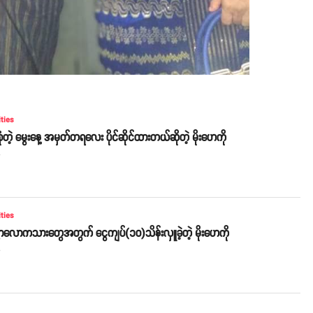
ities
်စုံတဲ့ မွေးနေ့ အမှတ်တရလေး ပိုင်ဆိုင်ထားတယ်ဆိုတဲ့ မိုးဟေကို
o
ities
လောကသားတွေအတွက် ငွေကျပ်(၁၀)သိန်းလှူခဲ့တဲ့ မိုးဟေကို
o