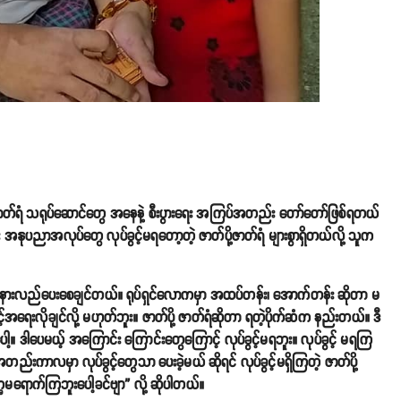
ာတ်ရံ သရုပ်ဆောင်တွေ အနေနဲ့ စီးပွားရေး အကြပ်အတည်း တော်တော်ဖြစ်ရတယ်
ုပညာအလုပ်တွေ လုပ်ခွင့်မရတော့တဲ့ ဇာတ်ပို့ဇာတ်ရံ များစွာရှိတယ်လို့ သူက
် နားလည်ပေးစေချင်တယ်။ ရုပ်ရှင်လောကမှာ အထပ်တန်း၊ အောက်တန်း ဆိုတာ မ
ေးလိုချင်လို့ မဟုတ်ဘူး။ ဇာတ်ပို့ ဇာတ်ရံဆိုတာ ရတဲ့ပိုက်ဆံက နည်းတယ်။ ဒီ
ါ့။ ဒါပေမယ့် အကြောင်း ကြောင်းတွေကြောင့် လုပ်ခွင့်မရဘူး။ လုပ်ခွင့် မရကြ
်အတည်းကာလမှာ လုပ်ခွင့်တွေသာ ပေးခဲ့မယ် ဆိုရင် လုပ်ခွင့်မရှိကြတဲ့ ဇာတ်ပို့
ရောက်ကြဘူးပေါ့ခင်ဗျာ” လို့ ဆိုပါတယ်။