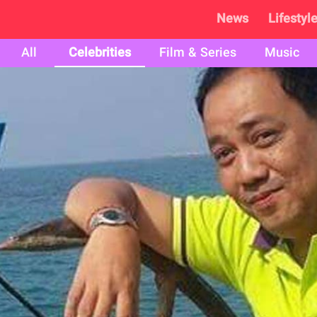
News
Lifestyl
All
Celebrities
Film & Series
Music