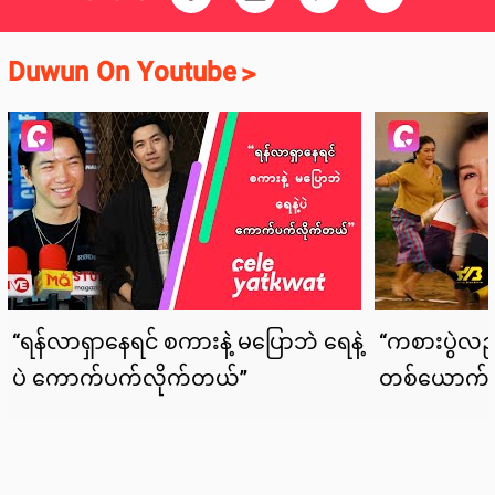
Duwun On Youtube
>