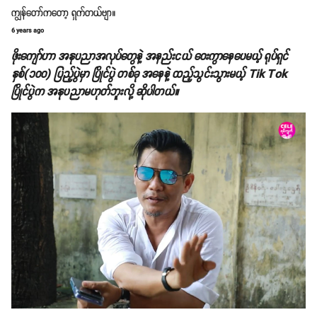
ကျွန်တော်ကတော့ ရှက်တယ်ဗျာ။
6 years ago
ဖိုးကျော်ဟာ အနုပညာအလုပ်တွေနဲ့ အနည်းငယ် ဝေးကွာနေပေမယ့် ရုပ်ရှင်
နှစ်(၁၀၀) ပြည့်ပွဲမှာ ပြိုင်ပွဲ တစ်ခု အနေနဲ့ ထည့်သွင်းသွားမယ့် Tik Tok
ပြိုင်ပွဲက အနုပညာမဟုတ်ဘူးလို့ ဆိုပါတယ်။