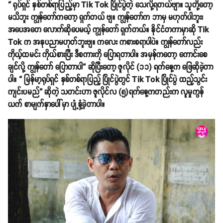
“ ရုပ်ရှင် နှစ်တစ်ရာပြည့်မှာ Tik Tok ပြိုင်ပွဲတဲ့ သေလို့ရတယ်ဗျာ။ သူတို့တော့
မသိဘူး ကျွန်တော်ကတော့ ရှက်တယ် ဗျ။ ကျွန်တော်က ဘာမှ မဟုတ်ပါဘူး၊
အပေအတေ လောက်ဆိုပေမယ့် ကျွန်တော် ရှက်တယ်။ နိုင်ငံတကာမှာဆို Tik
Tok က အနုပညာမဟုတ်ဘူးဗျ။ ကလေး ကစားစရာပါပဲ။ ကျွန်တော်လည်း
ကိုယ့်ထမင်း ကိုယ်စားပြီး ဒီစကားကို ပြောရတာပါ။ အမှန်ကတော့ ကောင်းစေ
ချင်လို့ ကျွန်တော် ပြောတာပါ” ဆိုပြီးတော့ ဇူလိုင် (၁၁) ရက်နေ့က ဖြေဆိုခဲ့တာ
ပါ။ “ မြန်မာ့ရုပ်ရှင် နှစ်တစ်ရာပြည့် ပြိုင်ပွဲတွင် Tik Tok ပြိုင်ပွဲ ထည့်သွင်း
ကျင်းပမည်” ဆိုတဲ့ သတင်းဟာ ဇူလိုင်လ (၅)ရက်နေ့ကတည်းက လူမှုကွန်
ယက် စာမျက်နှာပေါ်မှာ ပျံ့နှံ့ခဲ့တာပါ။