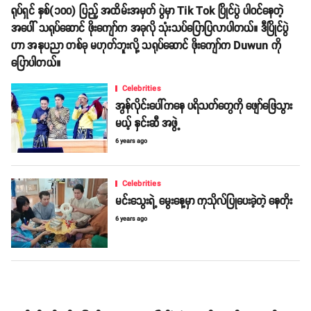
ရုပ်ရှင် နှစ်(၁၀၀) ပြည့် အထိမ်းအမှတ် ပွဲမှာ Tik Tok ပြိုင်ပွဲ ပါဝင်နေတဲ့
အပေါ် သရုပ်ဆောင် ဖိုးကျော်က အခုလို သုံးသပ်ပြောပြလာပါတယ်။ ဒီပြိုင်ပွဲ
ဟာ အနုပညာ တစ်ခု မဟုတ်ဘူးလို့ သရုပ်ဆောင် ဖိုးကျော်က Duwun ကို
ပြောပါတယ်။
Celebrities
အွန်လိုင်းပေါ်ကနေ ပရိသတ်တွေကို ဖျော်ဖြေသွား
မယ့် နှင်းဆီ အဖွဲ့
6 years ago
Celebrities
မင်းသွေးရဲ့ မွေးနေ့မှာ ကုသိုလ်ပြုပေးခဲ့တဲ့ နေတိုး
6 years ago