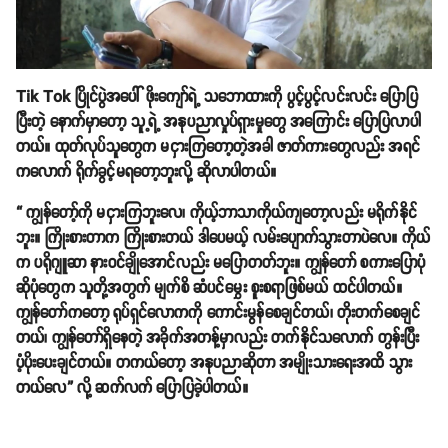
Tik Tok ပြိုင်ပွဲအပေါ် ဖိုးကျော်ရဲ့ သဘောထားကို ပွင့်ပွင့်လင်းလင်း ပြောပြ
ပြီးတဲ့ နောက်မှာတော့ သူ့ရဲ့ အနုပညာလှုပ်ရှားမှုတွေ အကြောင်း ပြောပြလာပါ
တယ်။ ထုတ်လုပ်သူတွေက မငှားကြတော့တဲ့အခါ ဇာတ်ကားတွေလည်း အရင်
ကလောက် ရိုက်ခွင့်မရတော့ဘူးလို့ ဆိုလာပါတယ်။
“ ကျွန်တော့်ကို မငှားကြဘူးလေ၊ ကိုယ့်ဘာသာကိုယ်ကျတော့လည်း မရိုက်နိုင်
ဘူး။ ကြိုးစားတာက ကြိုးစားတယ် ဒါပေမယ့် လမ်းပျောက်သွားတာပဲလေ။ ကိုယ်
က ပရိုဂျူဆာ နားဝင်ချိုအောင်လည်း မပြောတတ်ဘူး။ ကျွန်တော် စကားပြောပုံ
ဆိုပုံတွေက သူတို့အတွက် မျက်စိ ဆံပင်မွှေး စူးစရာဖြစ်မယ် ထင်ပါတယ်။
ကျွန်တော်ကတော့ ရုပ်ရှင်လောကကို ကောင်းမွန်စေချင်တယ်၊ တိုးတက်စေချင်
တယ်၊ ကျွန်တော်ရှိနေတဲ့ အခိုက်အတန့်မှာလည်း တက်နိုင်သလောက် တွန်းပြီး
ပံ့ပိုးပေးချင်တယ်။ တကယ်တော့ အနုပညာဆိုတာ အမျိုးသားရေးအထိ သွား
တယ်လေ” လို့ ဆက်လက် ပြောပြခဲ့ပါတယ်။