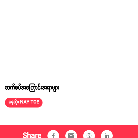
ဆက်စပ်အကြောင်းအရာများ
နေတိုး NAY TOE
Share
email