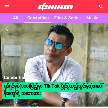
search
All
Celebrities
Film & Series
Music
arrow_back_ios
Celebrities
ရုပ်ရှင်နှစ်(၁၀၀)ပြည့်မှာ Tik Tok ပြိုင်ပွဲထည့်သွင်းခဲ့တဲ့အပေါ်
ဖိုးကျော်ရဲ့ သဘောထား