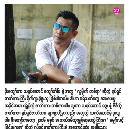
ဖိုးကျော်ဟာ သရုပ်ဆောင် ကျော်ဟိန်း နဲ့ အတူ " လူမိုက် တစ်ရာ" ဆိုတဲ့ ရုပ်ရှင်
ဇာတ်ကားကြီး ရိုက်ကူးခဲ့ဖူးသူ ဖြစ်ပါတယ်။ ဒါဟာ ပရိသတ်တွေ အားပေးမှု
အခိုင်အမာ ရရှိခဲ့တဲ့ ဇာတ်ကား တစ်ကားပါ။ သူဟာ သရုပ်ဆောင် ဒွေး နဲ့ ဗီဒီယို
ဇာတ်ကား၊ ရုပ်ရှင်ဇာတ်ကား များစွာတို့မှာလည်း အတူတွဲ သရုပ်ဆောင်ခဲ့ ဖူးသူ
ပါ။ ဖိုးကျော်ကတော့ ၂၀၀၆ ခုနှစ် အကယ်ဒမီထူးချွန်ဆုပေးပွဲကြီးမှာ " မျှော်လင့်
ခြင်းများစွာ" ဆိုတဲ့ ရုပ်ရှင်ဇာတ်ကားကြီးနဲ့ အကောင်းဆုံး အမျိုးသား