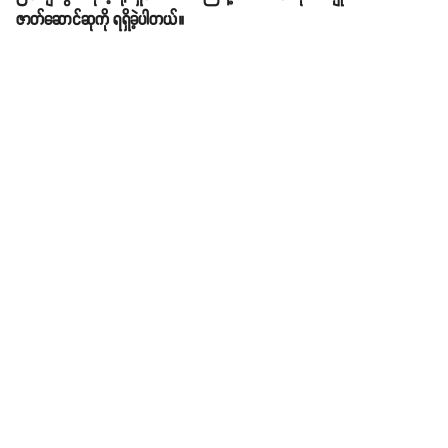
ဇာတ်ဆောင်ဆုကို ရရှိခဲ့ပါတယ်။