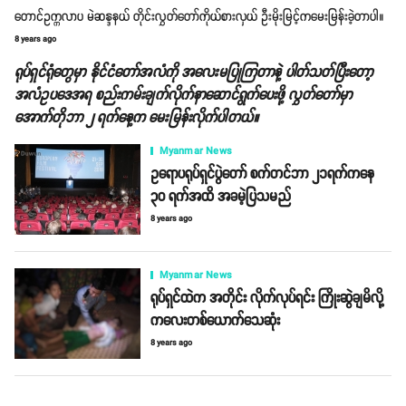
တောင်ဥက္ကလာပ မဲဆန္ဒနယ် တိုင်းလွှတ်တော်ကိုယ်စားလှယ် ဦးမိုးမြင့်ကမေးမြန်းခဲ့တာပါ။
8 years ago
ရုပ်ရှင်ရုံတွေမှာ နိုင်ငံတော်အလံကို အလေးမပြုကြတာနဲ့ ပါတ်သတ်ပြီးတော့
အလံဥပဒေအရ စည်းကမ်းချက်လိုက်နာဆောင်ရွက်ပေးဖို့ လွှတ်တော်မှာ
အောက်တိုဘာ ၂ ရက်နေ့က မေးမြန်းလိုက်ပါတယ်။
Myanmar News
ဥရောပရုပ်ရှင်ပွဲတော် စက်တင်ဘာ ၂၁ရက်ကနေ
၃၀ ရက်အထိ အခမဲ့ပြသမည်
8 years ago
Myanmar News
ရုပ်ရှင်ထဲက အတိုင်း လိုက်လုပ်ရင်း ကြိုးဆွဲချမိလို့
ကလေးတစ်ယောက်သေဆုံး
8 years ago