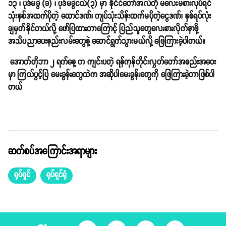
၁၃ ၊ ပုဒ်မခွဲ (ခ) ၊ ပုဒ်မခွဲငယ်(၃) မှာ နိုင်ငံတော်အလံကို မလေးမစားလုပ်ရင်
သုံးနှစ်အထက်ပိုတဲ့ ထောင်ဒဏ်၊ ကျပ်သုံးသိန်းထက်မပိုတဲ့ငွေဒဏ်၊ နှစ်ရပ်လုံး
ချမှတ်နိုင်တယ်လို့ ဖော်ပြထားတာကြောင့် ပြည်သူတွေလေးစားလိုက်နာဖို့
အသိပညာပေးနည်းလမ်းတွေနဲ့ ဆောင်ရွက်သွားမယ်လို့ ဖြေကြားခဲ့ပါတယ်။
အောက်တိုဘာ ၂ ရက်နေ့ က ကျင်းပတဲ့ ရန်ကုန်တိုင်းလွှတ်တော်အစည်းအဝေး
မှာ ကြယ်ပွင့်ပြ မေးခွန်းတွေထဲက အဆိုပါမေးခွန်းတွေကို ဖြေကြားခဲ့တာဖြစ်ပါ
တယ်
ဆက်စပ်အကြောင်းအရာများ
ရုပ်ရှင်
ရုပ်ရှင်ရုံ