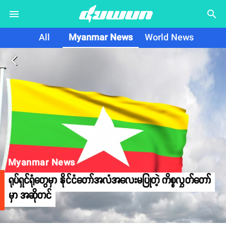
search
All
Myanmar News
World News
arrow_back_ios
Myanmar News
ရုပ်ရှင်ရုံတွေမှာ နိုင်ငံတော်အလံအလေးမပြုတဲ့ ကိစ္စလွှတ်တော်
မှာ အဆိုတင်