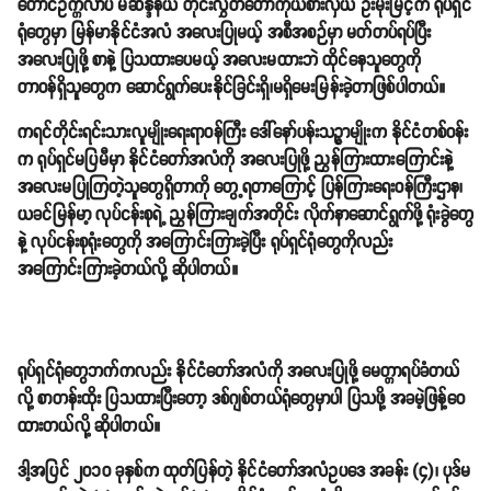
တောင်ဥက္ကလာပ မဲဆန္ဒနယ် တိုင်းလွှတ်တော်ကိုယ်စားလှယ် ဦးမိုးမြင့်က ရုပ်ရှင်
ရုံတွေမှာ မြန်မာနိုင်ငံအလံ အလေးပြုမယ့် အစီအစဉ်မှာ မတ်တပ်ရပ်ပြီး
အလေးပြုဖို့ စာနဲ့ ပြသထားပေမယ့် အလေးမထားဘဲ ထိုင်နေသူတွေကို
တာဝန်ရှိသူတွေက ဆောင်ရွက်ပေးနိုင်ခြင်းရှိ၊မရှိမေးမြန်းခဲ့တာဖြစ်ပါတယ်။
ကရင်တိုင်းရင်းသားလူမျိုးရေးရာဝန်ကြီး ဒေါ်နော်ပန်းသဉ္ဇာမျိုးက နိုင်ငံတစ်ဝန်း
က ရုပ်ရှင်မပြမီမှာ နိုင်ငံတော်အလံကို အလေးပြုဖို့ ညွှန်ကြားထားကြောင်းနဲ့
အလေးမပြုကြတဲ့သူတွေရှိတာကို တွေ့ရတာကြောင့် ပြန်ကြားရေးဝန်ကြီးဌာန၊
ယခင်မြန်မာ့ လုပ်ငန်းစုရဲ့ ညွှန်ကြားချက်အတိုင်း လိုက်နာဆောင်ရွက်ဖို့ ရုံးခွဲတွေ
နဲ့ လုပ်ငန်းစုရုံးတွေကို အကြောင်းကြားခဲ့ပြီး ရုပ်ရှင်ရုံတွေကိုလည်း
အကြောင်းကြားခဲ့တယ်လို့ ဆိုပါတယ်။
ရုပ်ရှင်ရုံတွေဘက်ကလည်း နိုင်ငံတော်အလံကို အလေးပြုဖို့ မေတ္တာရပ်ခံတယ်
လို့ စာတန်းထိုး ပြသထားပြီးတော့ ဒစ်ဂျစ်တယ်ရုံတွေမှာပါ ပြသဖို့ အခမဲ့ဖြန့်ဝေ
ထားတယ်လို့ ဆိုပါတယ်။
ဒါ့အပြင် ၂၀၁၀ ခုနှစ်က ထုတ်ပြန်တဲ့ နိုင်ငံတော်အလံဥပဒေ အခန်း (၄)၊ ပုဒ်မ