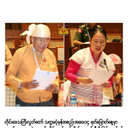
တိုင်းဒေသကြီးလွှတ်တော် သတ္တမပုံမှန်အစည်းအဝေး၁၄ ရက်မြောက်နေ့မှာ