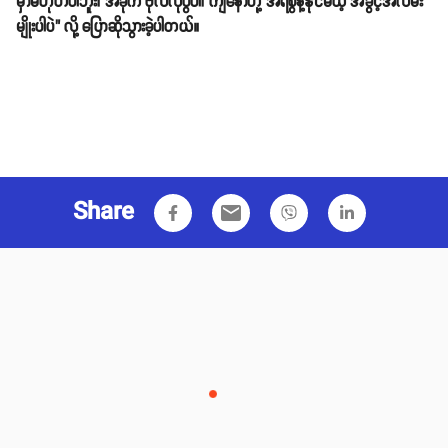
မှာမဟုတ်ပါဘူး၊ အခုက ဗိုလ်လုပွဲပါ၊ ကျနော်တို့ အရဲစွန့်နိုင်မယ့် အခွင့်အလမ်း
မျိုးပါပဲ" လို့ ပြောဆိုသွားခဲ့ပါတယ်။
Share
email