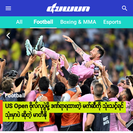
search
All
Football
Boxing & MMA
Esports
arrow_back_ios
Football
US Open ဗိုလ်လုပွဲမို့ ဒဏ်ရာရထားတဲ့ မက်ဆီကို သုံးသင့်ရင်
သုံးမှာပဲ ဆိုတဲ့ မာတီနို