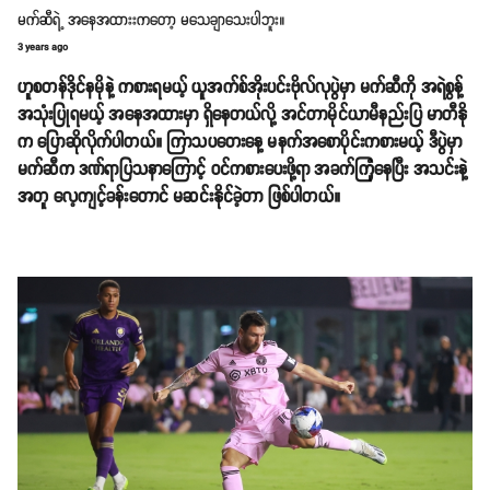
မက်ဆီရဲ့ အနေအထားးကတော့ မသေချာသေးပါဘူး။
3 years ago
ဟူစတန်ဒိုင်နမိုနဲ့ ကစားရမယ့် ယူအက်စ်အိုးပင်းဗိုလ်လုပွဲမှာ မက်ဆီကို အရဲစွန့်
အသုံးပြုရမယ့် အနေအထားမှာ ရှိနေတယ်လို့ အင်တာမိုင်ယာမီနည်းပြ မာတီနို
က ပြောဆိုလိုက်ပါတယ်။ ကြာသပတေးနေ့ မနက်အစောပိုင်းကစားမယ့် ဒီပွဲမှာ
မက်ဆီက ဒဏ်ရာပြသနာကြောင့် ဝင်ကစားပေးဖို့ရာ အခက်ကြုံနေပြီး အသင်းနဲ့
အတူ လေ့ကျင့်ခန်းတောင် မဆင်းနိုင်ခဲ့တာ ဖြစ်ပါတယ်။