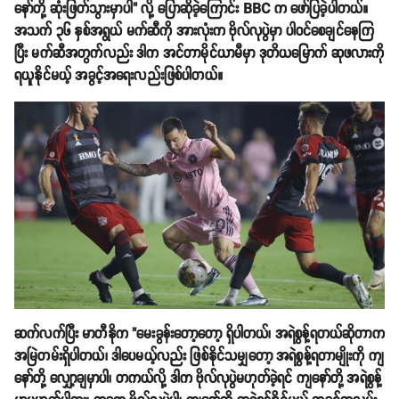
နော်တို့ ဆုံးဖြတ်သွားမှာပါ" လို့ ပြောဆိုခဲ့ကြောင်း BBC က ဖော်ပြခဲ့ပါတယ်။
အသက် ၃၆ နှစ်အရွယ် မက်ဆီကို အားလုံးက ဗိုလ်လုပွဲမှာ ပါဝင်စေချင်နေကြ
ပြီး မက်ဆီအတွက်လည်း ဒါက အင်တာမိုင်ယာမီမှာ ဒုတိယမြောက် ဆုဖလားကို
ရယူနိုင်မယ့် အခွင့်အရေးလည်းဖြစ်ပါတယ်။
ဆက်လက်ပြီး မာတီနိုက "မေးခွန်းတော့တော့ ရှိပါတယ်၊ အရဲစွန့်ရတယ်ဆိုတာက
အမြဲတမ်းရှိပါတယ်၊ ဒါပေမယ့်လည်း ဖြစ်နိုင်သမျှတော့ အရဲစွန့်ရတာမျိုးကို ကျ
နော်တို့ လျှော့ချမှာပါ၊ တကယ်လို့ ဒါက ဗိုလ်လုပွဲမဟုတ်ခဲ့ရင် ကျနော်တို့ အရဲစွန့်