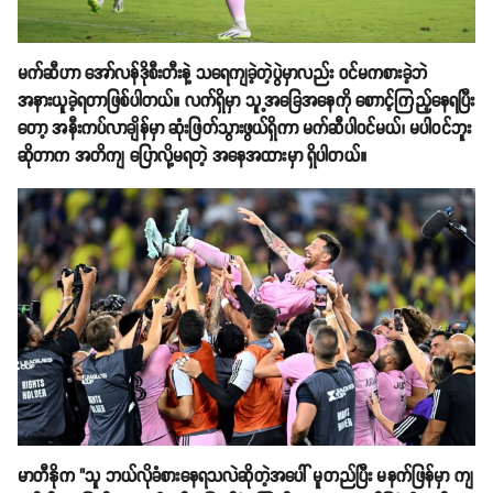
မက်ဆီဟာ အော်လန်ဒိုစီးတီးနဲ့ သရေကျခဲ့တဲ့ပွဲမှာလည်း ဝင်မကစားခဲ့ဘဲ
အနားယူခဲ့ရတာဖြစ်ပါတယ်။ လက်ရှိမှာ သူ့အခြေအနေကို စောာင့်ကြည့်နေရပြီး
တော့ အနီးကပ်လာချိန်မှာ ဆုံးဖြတ်သွားဖွယ်ရှိကာ မက်ဆီပါဝင်မယ်၊ မပါဝင်ဘူး
ဆိုတာက အတိကျ ပြောလို့မရတဲ့ အနေအထားမှာ ရှိပါတယ်။
မာတီနိုက "သူ ဘယ်လိုခံစားနေရသလဲဆိုတဲ့အပေါ် မူတည်ပြီး မနက်ဖြန်မှာ ကျ