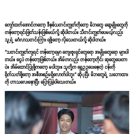
ကျော်ထက်အောင်ကတော့ ဒီနှစ်သတင်းကျွတ်ကိုတော့ မိဘတွေ ဆွေမျိုးတွေကို
ကန်တော့ရင်းဖြတ်သန်းဖြစ်မယ်လို့ ဆိုပါတယ်။ သီတင်းကျွတ်ပေမယ့်လည်း
သူ့ရဲ့ မင်္ဂလာသတင်းကြား ရဖို့တော့ လိုသေးတယ်လို့ ဆိုပါတယ်။
“သတင်းကျွတ်ကျရင် ကန်တော့ရမှာ ကျေးဇူးရှင်တွေရော အမျိုးတွေရော များပါ
တယ်။ ငွေပဲ ကန်တော့ဖြစ်တယ်။ အိမ်ကလည်း ကန်တော့တိုင်း ဆုတွေပေးတာ
ပဲ။ အိမ်ထောင်ပြုဖို့ကတော့ မပါဘူး။ သူတို့က ရွှေဥဥပေးနေတဲ့ ငန်းကို
ရိုက်သတ်ဖို့တော့ အစီအစဉ်မရှိလောက်ပါဘူး” ဆိုုပြီး မိဘတွေရဲ့ သဘောထား
ကို ဟာသလေးနှောပြီး ပြောပြခဲ့ပါသေးတယ်။