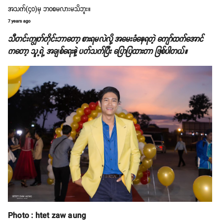
အသက်(၄၀)မှ ဘဝစမလားမသိဘူး။
7 years ago
သီတင်းကျွတ်တိုင်းဘာတော့ စားရမလဲလို့ အမေးခံနေရတဲ့ ကျော်ထက်အောင်
ကတော့ သူ့ရဲ့ အချစ်ရေးနဲ့ ပတ်သက်ပြီး ပြောပြထားတာ ဖြစ်ပါတယ်။
Photo : htet zaw aung