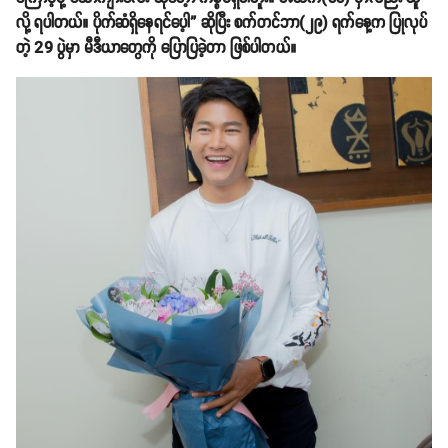
လို့ ရပါတယ်။ ပိုက်ဆံရှိနေရင်ပေ့ါ” ဆိုပြီး စက်တင်ဘာ(၂၉) ရက်နေ့က ပြုလုပ်
တဲ့ 29 ပွဲမှာ မီဒီယာတွေကို ပြောပြခဲ့တာ ဖြစ်ပါတယ်။