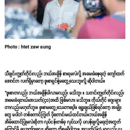
Photo : htet zaw aung
သီချင်းကျွတ်တိုင်းလည်း ဘယ်အချိန် စားရမလဲလို့ အမေးခံနေရတဲ့ ကျော်ထက်
အောင်က လက်ရှိမှာတော့ ဖူးစာရှင်နဲ့မတွေ့သေးဘူးလို့ ဆိုပါတယ်။
“ဖူးစာကလည်း ဘယ်အချိန်ပါလာမလည်း မသိဘူး ။ သတင်းကျွတ်တိုင်းလည်း
အမေးခံရတယ်။အသက်(၄၀)အထိ ဖြစ်မလား မသိဘူး။ ကိုယ်တိုင် ဂျေးများ
တာလည်းမဟုတ်ဘူး။ ဖူးစာမတွေ့သေးတာပေ့ါ။ ရွေးချယ်ဖြစ်ရင်တော့ အမျိုး
တွေ မပါဘဲ တစ်ကောင်ကြွက် ပိုကောင်းမယ်ထင်တယ်။ဘယ်အချိန်
အိမ်ထောင်ပြုမလဲဆိုတာ လုပ်ငန်းတစ်ခု လုပ်သလို ပလန်ချလို့မရတဲ့အတွက်
ကြောင့်မို့ ယောကျ်ားလေး ဆိုတေ့ာ ကိစ္စမရှိပါဘူး။ အသက်(၆၀) မှာလည်း ယူ