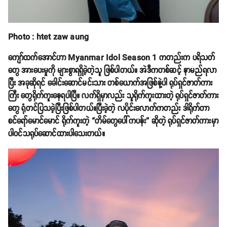
Photo : htet zaw aung
ကျော်ထက်အောင်ဟာ Myanmar Idol Season 1 ကတည်းက ပရိသတ်
တွေ အားပေးမှုကို များစွာရရှိခဲ့တဲ့သူ ဖြစ်ပါတယ်။ အဲဒီကတစ်ဆင့် နာမည်ရလာ
ပြီး အခုဆိုရင် ခေါင်းဆောင်မင်းသား တစ်ယောက်အဖြစ်နဲ့ပါ ရုပ်ရှင်ဇာတ်ကား
ကြီး တွေရိုက်ကူးနေရပါပြီ။ လက်ရှိမှာလည်း သူရိုက်ကူးထားတဲ့ ရုပ်ရှင်ဇာတ်ကား
တွေ ရုံတင်ပြသခဲ့ပြီးဖြစ်ပါတယ်။ပြီးခဲ့တဲ့ လပိုင်းလောက်ကတည်း ဒါရိုက်တာ
စင်ရော်မောင်မောင် ရိုက်ကူးတဲ့ “တိမ်တွေပေါ်ကပန်း” ဆိုတဲ့ ရုပ်ရှင်ဇာတ်ကားမှာ
ပါဝင်သရုပ်ဆောင်ထားပါသေးတယ်။