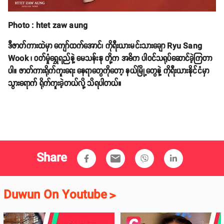
Photo : htet zaw aung
ဒီဇာတ်ကားထဲမှာ ကျော်ထက်အောင်၊ ကိုရီးယားမင်းသားချော Ryu Sang
Wook ၊ ဝတ်မှုံရွှေရည်နဲ့ မေသန်းနု တို့က အဓိက ပါဝင်သရုပ်ဆောင်ခဲ့ကြတာ
ပါ။ ဇာတ်ကားရိုက်ကူးရေး နေရာတွေကိုတော့ နယ်မြို့တွေနဲ့ ကိုရီးယားနိုင်ငံမှာ
သွားရောက် ရိုက်ကူးခဲ့တယ်လို့ သိရပါတယ်။
Share
email
Duwun On Youtube
>