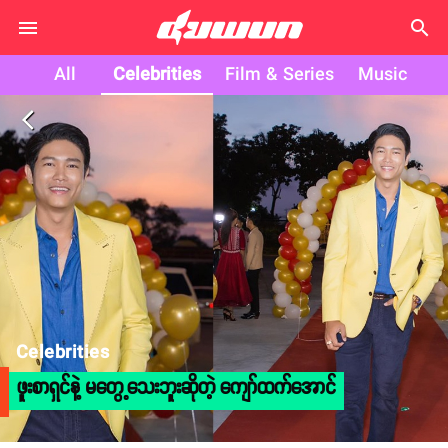
search
All
Celebrities
Film & Series
Music
arrow_back_ios
Celebrities
ဖူးစာရှင်နဲ့ မတွေ့သေးဘူးဆိုတဲ့ ကျော်ထက်အောင်