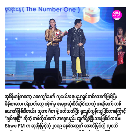
အုပ်စိုးခန့်ကတော့ ၁၀ကျော်သက် လူငယ်အနုပညာရှင်တစ်ယောက်ဖြစ်ပြီး
မိန်းကလေး ပရိသတ်တွေ ဝန်းရံမှု အများဆုံးပိုင်ဆိုင်ထားတဲ့ အဆိုတော် တစ်
ယောက်ဖြစ်ပါတယ်။ သူဟာ ဂီတ နဲ့ ပတ်သက်ပြီး ရူးသွပ်လွန်းသူဖြစ်တာကြောင့်
''ချစ်နေပြီ'' ဆိုတဲ့ တစ်ကိုယ်တော် အခွေလည်း ထွက်ရှိခဲ့ပြီးသားဖြစ်ပါတယ်။
Shwe FM က ဆုချီးမြှင့်တဲ့ ၂၀၁၉ ခုနှစ်အတွက် အောင်မြင်တဲ့ လူငယ်