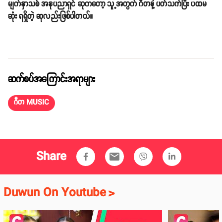
မျက်နှာသစ် အနုပညာရှင် ဆုကတော့ သူ့အတွက် ဂီတနဲ့ ပတ်သက်ပြီး ပထမ
ဆုံး ရရှိတဲ့ ဆုလည်းဖြစ်ပါတယ်။
ဆက်စပ်အကြောင်းအရာများ
ဂီတ MUSIC
Share
email
Duwun On Youtube
>