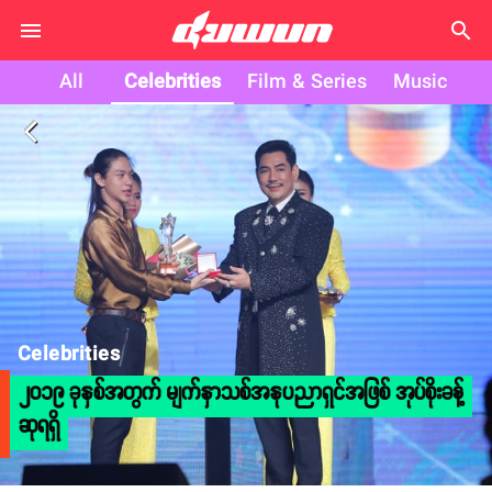
search
All
Celebrities
Film & Series
Music
arrow_back_ios
Celebrities
၂၀၁၉ ခုနှစ်အတွက် မျက်နှာသစ်အနုပညာရှင်အဖြစ် အုပ်စိုးခန့်
ဆုရရှိ