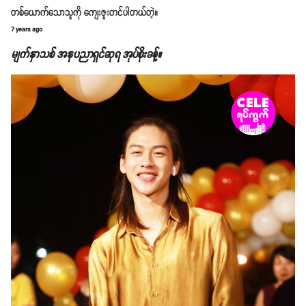
တစ်ယောက်သောသူကို ကျေးဇူးတင်ပါတယ်တဲ့။
7 years ago
မျက်နှာသစ် အနုပညာရှင်ဆုရ အုပ်စိုးခန့်။