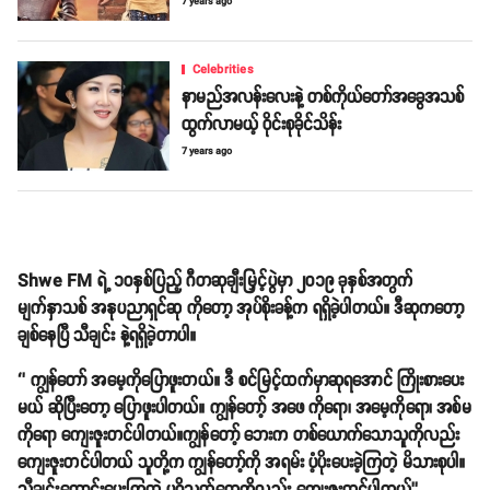
7 years ago
Celebrities
နာမည်အလန်းလေးနဲ့ တစ်ကိုယ်တော်အခွေအသစ်
ထွက်လာမယ့် ဝိုင်းစုခိုင်သိန်း
7 years ago
Shwe FM ရဲ့ ၁၀နှစ်ပြည့် ဂီတဆုချီးမြှင့်ပွဲမှာ ၂၀၁၉ ခုနှစ်အတွက်
မျက်နှာသစ် အနုပညာရှင်ဆု ကိုတော့ အုပ်စိုးခန့်က ရရှိခဲ့ပါတယ်။ ဒီဆုကတော့
ချစ်နေပြီ သီချင်း နဲ့ရရှိခဲ့တာပါ။
‘’ ကျွန်တော် အမေ့ကိုပြောဖူးတယ်။ ဒီ စင်မြင့်ထက်မှာဆုရအောင် ကြိုးစားပေး
မယ် ဆိုပြီးတော့ ပြောဖူးပါတယ်။ ကျွန်တော့် အဖေ ကိုရော၊ အမေ့ကိုရော၊ အစ်မ
ကိုရော ကျေးဇူးတင်ပါတယ်။ကျွန်တော့် ဘေးက တစ်ယောက်သောသူကိုလည်း
ကျေးဇူးတင်ပါတယ် သူတို့က ကျွန်တော့်ကို အရမ်း ပံ့ပိုးပေးခဲ့ကြတဲ့ မိသားစုပါ။