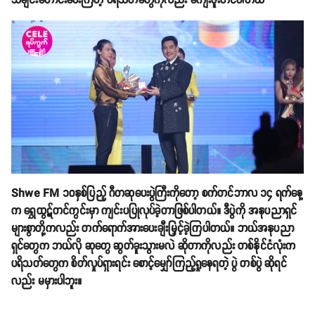
သီချင်းတောင်းပေးကြတဲ့ ပရိသတ်တွေကိုလည်း ကျေးဇူးတင်ပါတယ်’’
Shwe FM ၁၀နှစ်ပြည့် ဂီတဆုပေးပွဲကြီးကိုတော့ စက်တင်ဘာလ ၁၄ ရက်နေ့
က ရွှေထွဋ်တင်ကွင်းမှာ ကျင်းပပြုလုပ်ခဲ့တာဖြစ်ပါတယ်။ ဒီပွဲကို အနုပညာရှင်
များစွာတို့ကလည်း တက်ရောက်အားပေးချီးမြှင့်ခဲ့ကြပါတယ်။ ဘယ်အနုပညာ
ရှင်တွေက ဘယ်လို ဆုတွေ ဆွတ်ခူးသွားမလဲ ဆိုတာကိုလည်း တစ်နိုင်ငံလုံးက
ပရိသတ်တွေက စိတ်လှုပ်ရှားရင်း စောင့်မျှော်ကြည့်ရှုနေရတဲ့ ပွဲ တစ်ပွဲ ဆိုရင်
လည်း မမှားပါဘူး။