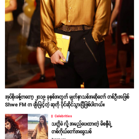
အုပ်စိုးခန့်ကတော့ ၂၀၁၉ ခုနှစ်အတွက် မျက်နှာသစ်အဆိုတော် တစ်ဦးအဖြစ်
Shwe FM က ချီးမြင့်တဲ့ ဆုကို ပိုင်ဆိုင်သွားပြီဖြစ်ပါတယ်။
Celebrities
သတ္တိခဲ လို့ အမည်ပေးထားတဲ့ မိစန္ဒီရဲ့
တစ်ကိုယ်တော်အခွေသစ်