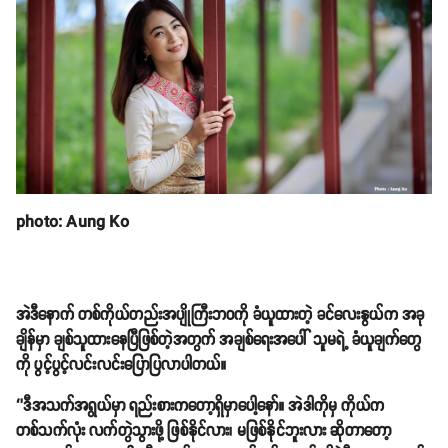
photo: Aung Ko
အဲဒီနောက် တစ်ကိုယ်တည်းအပျိုကြီးဘဝကို ခံယူထားတဲ့ ခင်လေးနွယ်က အခု
ချိန်မှာ ချစ်သူထားနေပြီဖြစ်တဲ့အတွက် အချစ်ရေးအပေါ် သူမရဲ့ ခံယူချက်တွေ
ကို ပွင့်ပွင့်လင်းလင်းပြောပြလာပါတယ်။
‘’ဒီအသက်အရွယ်မှာ ရည်းစားကတော့ရှိမှာပေါ့နော်။ အဲဒါကိုမှ ကိုယ်က
တစ်သက်လုံး လက်တွဲသွားဖို့ ဖြစ်နိုင်လား၊ မဖြစ်နိုင်ဘူးလား ဆိုတာတော့