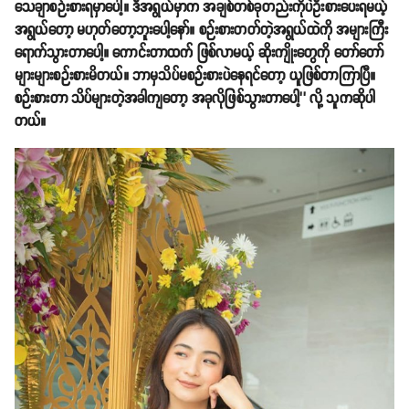
သေချာစဉ်းစားရမှာပေါ့။ ဒီအရွယ်မှာက အချစ်တစ်ခုတည်းကိုပဲဦးစားပေးရမယ့်
အရွယ်တော့ မဟုတ်တော့ဘူးပေါ့နော်။ စဉ်းစားတတ်တဲ့အရွယ်ထဲကို အများကြီး
ရောက်သွားတာပေါ့။ ကောင်းတာထက် ဖြစ်လာမယ့် ဆိုးကျိုးတွေကို တော်တော်
များများစဉ်းစားမိတယ်။ ဘာမှသိပ်မစဉ်းစားပဲနေရင်တော့ ယူဖြစ်တာကြာပြီ။
စဉ်းစားတာ သိပ်များတဲ့အခါကျတော့ အခုလိုဖြစ်သွားတာပေါ့’’ လို့ သူကဆိုပါ
တယ်။