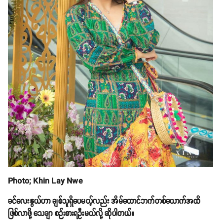
Photo; Khin Lay Nwe
ခင်လေးနွယ်ဟာ ချစ်သူရှိပေမယ့်လည်း အိမ်ထောင်ဘက်တစ်ယောက်အထိ
ဖြစ်လာဖို့ သေချာ စဉ်းစားရဦးမယ်လို့ ဆိုပါတယ်။