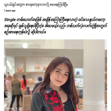
သူငယ်ချင်းတွေက စားရတော့မှာလားလို့ မေးနေကြပါပြီ။
7 years ago
Single တစ်ယောက်အဖြစ် အချိန်အကြာကြီးနေလာတဲ့ ခင်လေးနွယ်ကတော့
အခုဆိုရင် ချစ်သူရှိနေပါပြီတဲ့။ ဒါပေမယ့်လည်း တစ်သက်လုံးလက်တွဲဖို့အတွက်
စဉ်းစားနေတုန်းပဲလို့ ဆိုပါတယ်။