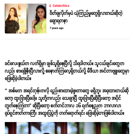
Celebrities
ဝိတ်ချလိုက်မှပဲ ယုံကြည်မှုတွေရှိလာတယ်ဆိုတဲ့
ချောရတနာ
7 years ago
ခင်လေးနွယ်က လက်ရှိမှာ ချစ်သူရှိနေပြီလို့ သိရပါတယ်။ သူငယ်ချင်းတွေက
လည်း စားရဖို့နီးပြီလားလို့ စနောက်ကြလေ့ရှိတယ်လို့ မီဒီယာ အင်တာဗျူးတွေမှာ
ဖြေဆိုခဲ့ပါတယ်။
‘’ အစ်မက အရင်တုန်းကလို ရည်းစားထားခဲ့ဖူးတာတွေ မရှိဘူး အခုထားတယ်ဆို
တော့ ထူးခြားပြီပေါ့။ သူတို့ကလည်း သေချာပြီ ထူးခြားပြီဆိုပြီးတော့ အပိုင်
တွက်နေကြတာ’’ ဆိုပြီးတော့ စက်တင်ဘာလ ၁၆ ရက်နေ့ညက ဘာလာလာ
ရုပ်ရှင်ဇာတ်ကားကြီး အထူးပြပွဲကို တက်ရောက်ရင်း ဖြေဆိုခဲ့တာဖြစ်ပါတယ်။