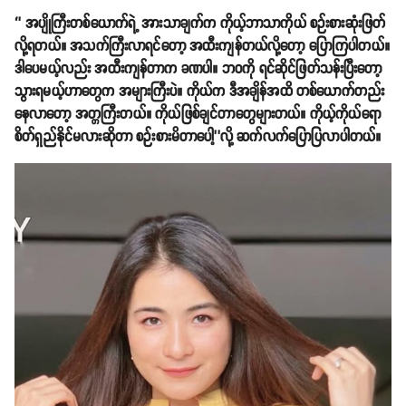
‘’ အပျိုကြီးတစ်ယောက်ရဲ့ အားသာချက်က ကိုယ့်ဘာသာကိုယ် စဉ်းစားဆုံးဖြတ်
လို့ရတယ်။ အသက်ကြီးလာရင်တော့ အထီးကျန်တယ်လို့တော့ ပြောကြပါတယ်။
ဒါပေမယ့်လည်း အထီးကျန်တာက ခဏပါ။ ဘဝကို ရင်ဆိုင်ဖြတ်သန်းပြီးတော့
သွားရမယ့်ဟာတွေက အများကြီးပဲ။ ကိုယ်က ဒီအချိန်အထိ တစ်ယောက်တည်း
နေလာတော့ အတ္တကြီးတယ်။ ကိုယ်ဖြစ်ချင်တာတွေများတယ်။ ကိုယ့်ကိုယ်ရော
စိတ်ရှည်နိုင်မလားဆိုတာ စဉ်းစားမိတာပေါ့’’လို့ ဆက်လက်ပြောပြလာပါတယ်။