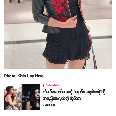
Photo; Khin Lay Nwe
Celebrities
သီချင်းအသစ်လေးကို ''နောင်တမရပါစေနဲ့''လို့
အမည်ပေးလိုက်တဲ့ ဆိုဖီယာ
7 years ago