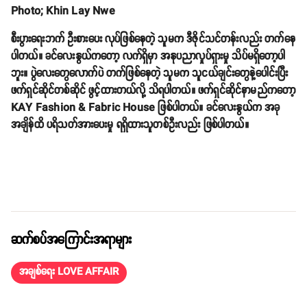
Photo; Khin Lay Nwe
စီးပွားရေးဘက် ဦးစားပေး လုပ်ဖြစ်နေတဲ့ သူမက ဒီဇိုင်သင်တန်းလည်း တက်နေ
ပါတယ်။ ခင်လေးနွယ်ကတော့ လက်ရှိမှာ အနုပညာလှုပ်ရှားမှု သိပ်မရှိတော့ပါ
ဘူး။ ပွဲလေးတွေလောက်ပဲ တက်ဖြစ်နေတဲ့ သူမက သူငယ်ချင်းတွေနဲ့ပေါင်းပြီး
ဖက်ရှင်ဆိုင်တစ်ဆိုင် ဖွင့်ထားတယ်လို့ သိရပါတယ်။ ဖက်ရှင်ဆိုင်နာမည်ကတော့
KAY Fashion & Fabric House ဖြစ်ပါတယ်။ ခင်လေးနွယ်က အခု
အချိန်ထိ ပရိသတ်အားပေးမှု ရရှိထားသူတစ်ဦးလည်း ဖြစ်ပါတယ်။
ဆက်စပ်အကြောင်းအရာများ
အချစ်ရေး LOVE AFFAIR