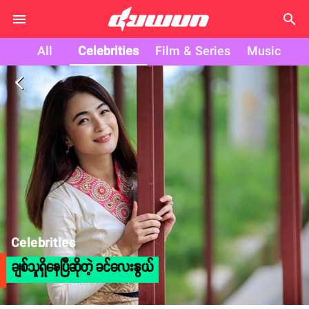
search
All
Celebrities
Film & Series
Music
arrow_back_ios
Celebrities
ချစ်သူရှိနေပြီဆိုတဲ့ ခင်လေးနွယ်