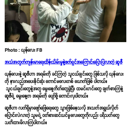
Photo : ယုန်လေး FB
အသံအတွက်ကျန်းမာရေးထိန်းသိမ်းမှုနဲ့ဖက်ရှင်အကြောင်းပြောပြလာတဲ့ ဆူဇီ
ယုန်လေးနဲ့ ဆူဇီဟာ အရမ်းကို ခင်ကြတဲ့ သူငယ်ချင်းတွေ ဖြစ်သလို ယုန်လေး
ကို နားလည်အပေးနိုင်ဆုံး ကောင်မလေးတစ် ယောက်ဖြစ် ပါတယ်။
သူငယ်ချင်းတွေနဲ့အတူ မွေးနေ့ကိတ်တွေခွဲပြီး ထမင်းဟင်းတွေ ချက်စားကြနဲ့
ဆူဇီရဲ့ မွေးနေ့က အရမ်းကို ပျော်ဖို့ ကောင်းလှပါတယ်။
ဆူဇီဟာ လက်ရှိမှာဖျော်ဖြေရေးတွေ သွားဖြစ်နေသလို အသက်အရွယ်လိုက်
ပြောင်းလဲလာတဲ့ သူမရဲ့ ဝတ်စားဆင်ယင်မှုလေးတွေကိုလည်း ပရိသတ်တွေ
သတိထားမိလာကြပါတယ်။