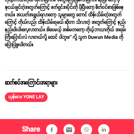
ကိုယ့်ဘာသာကိုယ် အိုလာပြီလား၊ အဘွားကြီးဖြစ်လာပြီလား ဆိုပြီး တော့ ပို
နုငယ်ချင်တဲ့အတွက်ကြောင့် ဖက်ရှင်အပိုင်းကို ပိုပြီးတော့ စိတ်ဝင်စားဖြစ်နေ
တယ်။ အသက်အရွယ်ရလာတော့ သူများတွေ တောင် ထိန်းသိမ်းတဲ့အတွက်
ကြောင့် ကိုယ်လည်း ထိန်းသိမ်းရမယ် ဆိုတာ သိလာတဲ့ အတွက်ကြောင့် နည်း
နည်းပါးပါးလေ့လာတယ်။ ဒါပေမယ့် အစ်မကတော့ ကိုယ့်ဘာသာကိုယ် အရမ်း
ကြီးပြောင်းလဲ လာတယ်လို့ မထင် ပါဘူး။'' လို့ သူက Duwun Media ကို
ပြောပြဖူးပါတယ်။
ဆက်စပ်အကြောင်းအရာများ
ယုန်လေး YONE LAY
Share
email