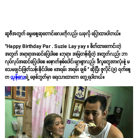
ဆူဇီအတွက် မွေးနေ့ဆုတောင်းလေးကိုလည်း ယခုလို ပြောထားပါတယ်။
"Happy Birthday Par . Suzie Lay yay ။ စိတ်ထားကောင်းတဲ့
အတွက် အရာရာအဆင်ပြေပါစေ ။ဘုရား အမြဲတန်းရှိတဲ့ အတွက်လည်း ဘာ
လုပ်လုပ်အဆင်ပြေပါစေ ။နောက်နှစ်ပေါင်းများစွာလည်း ဒီလူတွေအားလုံးနဲ့ မ
သေမချင်းဖြတ်သန်းနိုင်ပါစေ ။အရမ်း အရမ်း ချစ် " ဆိုပြီး ဇူလိုင်(၉) ရက်နေ့
က
ယုန်လေး
ရဲ့ ဖေ့စ်ဘွတ်မှာ ရေးသားထားတာ တွေ့ရပါတယ်။