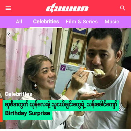
search
All
Celebrities
Film & Series
Music
arrow_back_ios
Celebrities
ဆူဇီအတွက် ယုန်လေးနဲ့ သူငယ်ချင်းတွေရဲ့ သန်းခေါင်ကျော်
Birthday Surprise