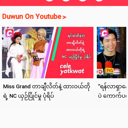
Duwun On Youtube
>