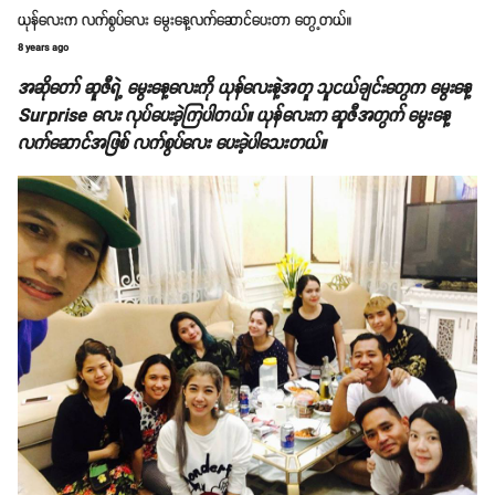
ယုန်လေးက လက်စွပ်လေး မွေးနေ့လက်ဆောင်ပေးတာ တွေ့တယ်။
8 years ago
အဆိုတော် ဆူဇီရဲ့ မွေးနေ့လေးကို ယုန်လေးနဲ့အတူ သူငယ်ချင်းတွေက မွေးနေ့
Surprise လေး လုပ်ပေးခဲ့ကြပါတယ်။ ယုန်လေးက ဆူဇီအတွက် မွေးနေ့
လက်ဆောင်အဖြစ် လက်စွပ်လေး ပေးခဲ့ပါသေးတယ်။