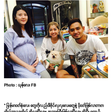
Photo : ယုန်လေး FB
" မြန်မာဝတ်စုံလေး တွေကိုလည်းဒီဇိုင်းလှလှလေးတွေနဲ့ ပိုဝတ်ဖြစ်လာတာက