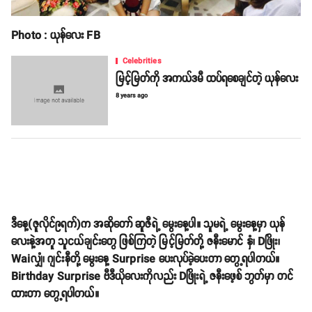
Photo : ယုန်လေး FB
Celebrities
မြင့်မြတ်ကို အကယ်ဒမီ ထပ်ရစေချင်တဲ့ ယုန်လေး
8 years ago
ဒီနေ့(ဇူလိုင်၉ရက်)က အဆိုတော် ဆူဇီရဲ့ မွေးနေ့ပါ။ သူမရဲ့ မွေးနေ့မှာ ယုန်
လေးနဲ့အတူ သူငယ်ချင်းတွေ ဖြစ်ကြတဲ့ မြင့်မြတ်တို့ ဇနီးမောင် နှံ၊ Dဖြိုး၊
Waiလျှံ၊ ဂျင်းနီတို့ မွေးနေ့ Surprise ပေးလုပ်ခဲ့ပေးတာ တွေ့ရပါတယ်။
Birthday Surprise ဗီဒီယိုလေးကိုလည်း Dဖြိုးရဲ့ ဇနီးဖေ့စ် ဘွတ်မှာ တင်
ထားတာ တွေ့ရပါတယ်။