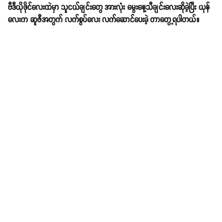
ဗီဒီယိုဖိုင်လေးထဲမှာ သူငယ်ချင်းတွေ အားလုံး မွေးနေ့သီချင်းလေးဆိုခဲ့ပြီး ယုန်
လေးက ဆူဇီအတွက် လက်စွပ်လေး လက်ဆောင်ပေးခဲ့ တာတွေ့ရပါတယ်။