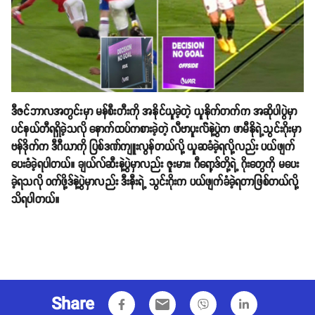
ဒီဇင်ဘာလအတွင်းမှာ မန်စီးတီးကို အနိုင်ယူခဲ့တဲ့ ယူနိုက်တက်က အဆိုပါပွဲမှာ
ပင်နယ်တီရရှိခဲ့သလို နောက်ထပ်ကစားခဲ့တဲ့ လီဗာပူးလ််နဲ့ပွဲက ဖာမီနိုရဲ့သွင်းဂိုးမှာ
ဗန်ဒိုက်က ဒီဂီယာကို ပြစ်ဒဏ်ကျူးလွန်တယ်လို့ ယူဆခံခဲ့ရလို့လည်း ပယ်ဖျက်
ပေးခံခဲ့ရပါတယ်။ ချယ်လ်ဆီးနဲ့ပွဲမှာလည်း ဇူးမား၊ ဂီရော့ဒ်တို့ရဲ့ ဂိုးတွေကို မပေး
ခဲ့ရသလို ဝက်ဖို့ဒ်နဲ့ပွဲမှာလည်း ဒီးနီးရဲ့ သွင်းဂိုးက ပယ်ဖျက်ခံခဲ့ရတာဖြစ်တယ်လို့
သိရပါတယ်။
Share
email