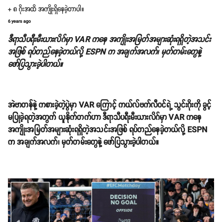
+ ၈ ဂိုးအထိ အကျိုးရှိနေခဲ့တာပါ။
6 years ago
ဒီရာသီပရီးမီးယားလိဂ်မှာ VAR ကနေ အကျိုးအမြတ်အများဆုံးရရှိတဲ့အသင်း
အဖြစ် ရပ်တည်နေခဲ့တယ်လို့ ESPN က အချက်အလက်၊ မှတ်တမ်းတွေနဲ့
ဖော်ပြသွားခဲ့ပါတယ်။
အဲဗာတန်နဲ့ ကစားခဲ့တဲ့ပွဲမှာ VAR ကြောင့် ကယ်လ်ဗက်လီဝင်ရဲ့ သွင်းဂိုးကို ခွင့်
မပြုခဲ့ရတဲ့အတွက် ယူနိုက်တက်ဟာ ဒီရာသီပရီးမီးယားလိဂ်မှာ VAR ကနေ
အကျိုးအမြတ်အများဆုံးရရှိတဲ့အသင်းအဖြစ် ရပ်တည်နေခဲ့တယ်လို့ ESPN
က အချက်အလက်၊ မှတ်တမ်းတွေနဲ့ ဖော်ပြသွားခဲ့ပါတယ်။