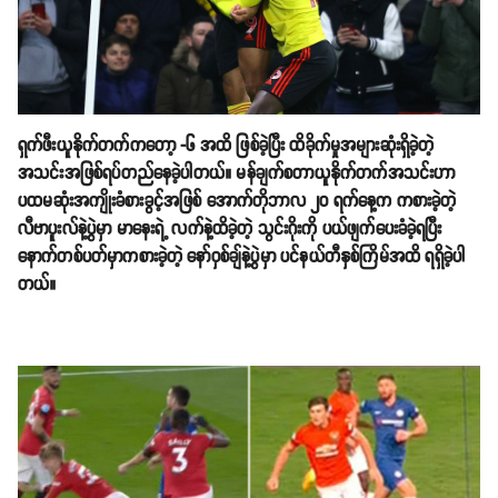
ရှက်ဖီးယူနိုက်တက်ကတော့ -၆ အထိ ဖြစ်ခဲ့ပြီး ထိခိုက်မှုအများဆုံးရှိခဲ့တဲ့
အသင်းအဖြစ်ရပ်တည်နေခဲ့ပါတယ်။ မန်ချက်စတာယူနိုက်တက်အသင်းဟာ
ပထမဆုံးအကျိုးခံစားခွင့်အဖြစ် အောက်တိုဘာလ ၂၀ ရက်နေ့က ကစားခဲ့တဲ့
လီဗာပူးလ်နဲ့ပွဲမှာ မာနေးရဲ့ လက်နဲ့ထိခဲ့တဲ့ သွင်းဂိုးကို ပယ်ဖျက်ပေးခံခဲ့ရပြီး
နောက်တစ်ပတ်မှာကစားခဲ့တဲ့ နော်ဝှစ်ချ်နဲ့ပွဲမှာ ပင်နယ်တီနှစ်ကြိမ်အထိ ရရှိခဲ့ပါ
တယ်။