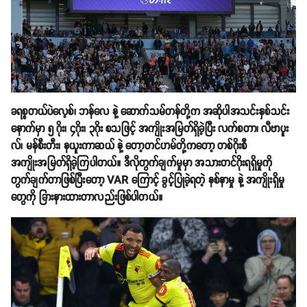
ခရစ္စတယ်ပဲလေ့စ်၊ ဘန်လေ နဲ့ ဆောက်သမ်တန်တို့က အဆိုပါအသင်းနှစ်သင်း
နောက်မှာ ၅ ဂိုး၊ ၄ဂိုး၊ ၃ဂိုး စသဖြင့် အကျိုးအမြတ်ရှိခဲ့ပြီး လက်စတာ၊ လီဗာပူး
လ်၊ မန်စီးတီး၊ နယူးကာဆယ် နဲ့ တော့တင်ဟမ်တို့ကတော့ တစ်ဂိုးစီ
အကျိုးအမြတ်ရှိခဲ့ကြပါတယ်။ ဒီလိုတွက်ချက်မှုမှာ အသားတင်ဂိုးရရှိမှုကို
တွက်ချက်တာဖြစ်ပြီးတော့ VAR ကြောင့် ခွင့်ပြုခဲ့ရတဲ့ နစ်နာမှု နဲ့ အကျိုးရှိမှု
တွေကို ခြားနားထားတာလည်းဖြစ်ပါတယ်။