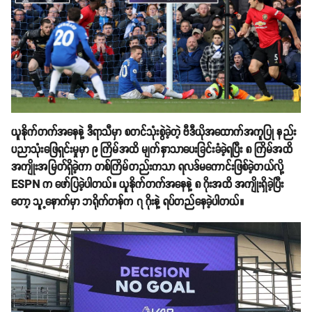
ယူနိုက်တက်အနေနဲ့ ဒီရာသီမှာ စတင်သုံးစွဲခဲ့တဲ့ ဗီဒီယိုအထောက်အကူပြု နည်း
ပညာသုံးဖြေရှင်းမှုမှာ ၉ ကြိမ်အထိ မျက်နှာသာပေးခြင်းခံခဲ့ရပြီး ၈ ကြိမ်အထိ
အကျိုးအမြတ်ရှိခဲ့ကာ တစ်ကြိမ်တည်းကသာ ရလဒ်မကောင်းဖြစ်ခဲ့တယ်လို့
ESPN က ဖော်ပြခဲ့ပါတယ်။ ယူနိုက်တက်အနေနဲ့ ၈ ဂိုးအထိ အကျိုးရှိခဲ့ပြီး
တော့ သူ့နောက်မှာ ဘရိုက်တန်က ၇ ဂိုးနဲ့ ရပ်တည်နေခဲ့ပါတယ်။