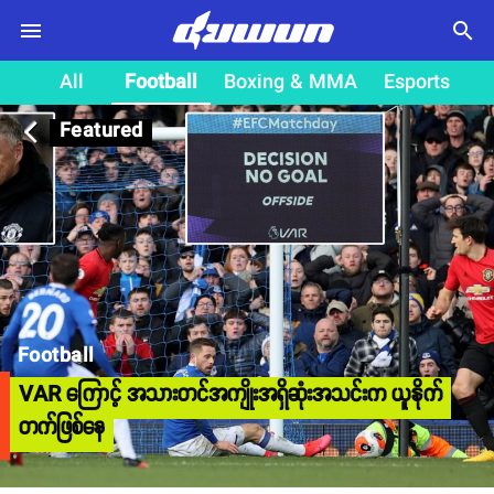
search
All
Football
Boxing & MMA
Esports
Featured
arrow_back_ios
Football
VAR ကြောင့် အသားတင်အကျိုးအရှိဆုံးအသင်းက ယူနိုက်
တက်ဖြစ်နေ