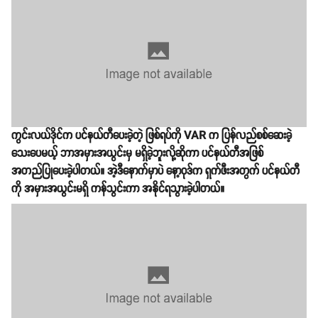
ကွင်းလယ်ဒိုင်က ပင်နယ်တီပေးခဲ့တဲ့ ဖြစ်ရပ်ကို VAR က ပြန်လည်စစ်ဆေးခဲ့
သေးပေမယ့် ဘာအမှားအယွင်းမှ မရှိခဲ့ဘူးလို့ဆိုကာ ပင်နယ်တီအဖြစ်
အတည်ပြုပေးခဲ့ပါတယ်။ အဲ့ဒီနောက်မှာပဲ နော့ဝုဒ်က ရှက်ဖီးအတွက် ပင်နယ်တီ
ကို အမှားအယွင်းမရှိ ကန်သွင်းကာ အနိုင်ရသွားခဲ့ပါတယ်။