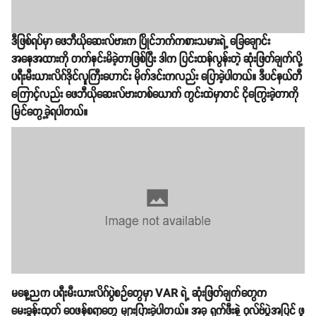
ဒီဖြစ်ရပ်မှာ ဖေဘီယိုဆေးလ်ဗားက ပြိုင်ဘက်ကစားသမားရဲ့ ခြေချောင်း
အနေအထားကို တက်နင်းမိခဲ့တာဖြစ်ပြီး ဒါက ပြင်းထန်လွန်းတဲ့ ဆုံးဖြတ်ချက်လို့
ပရီးမီးယားလိဂ်ဒိုင်လူကြီးဟောင်း မိုက်ဒင်းကလည်း ပြောခဲ့ပါတယ်။ ဒီပင်နယ်တီ
ကြောင့်လည်း ဖေဘီယိုဆေးလ်ဗားတစ်ယောက် ကွင်းထဲမှာတင် ငိုကြွေးခဲ့တာကို
မြင်တွေ့ခဲ့ရပါတယ်။
မနေ့ညက ပရီးမီးယားလိဂ်ပွဲစဉ်တွေမှာ VAR ရဲ့ ဆုံးဖြတ်ချက်တွေက
မေးခွန်းထုတ် ဝေဖန်စရာတွေ များပြားခဲ့ပါတယ်။ အခု ရှက်ဖီးနဲ့ ဝုလ်ဗ်ပွဲအပြင် ဖူ