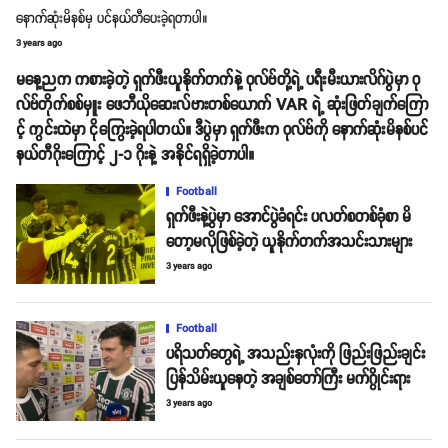
နောက်ဆုံးမိနစ်မှ ပင်နယ်တီပေးခဲ့ရတာပါ။
3 years ago
မနေ့ညက ကစားခဲ့တဲ့ ရှက်ဖီးယူနိုက်တက်နဲ့ ဝုလ်ဗ်တို့ရဲ့ ပရီးမီးယားလိဂ်ပွဲမှာ ဝု
လ်ဗ်တိုက်စစ်မှူး ဖေဘီယိုဆေးလ်ဗားတစ်ယောက် VAR ရဲ့ ဆုံးဖြတ်ချက်ကြော
င့် ကွင်းထဲမှာ ငိုကြွေးခဲ့ရပါတယ်။ ဒီပွဲမှာ ရှက်ဖီးက ဝုလ်ဗ်ကို နောက်ဆုံးမိနစ်ပင်
နယ်တီဂိုးကြောင့် ၂-၁ ဂိုးနဲ့ အနိုင်ရရှိခဲ့တာပါ။
Football
ရှက်ဖီးနဲ့ပွဲမှာ အောင်ပွဲခံရင်း ပလတ်စတစ်ခုံစာ မိ
တော့မလိုဖြစ်ခဲ့တဲ့ ယူနိုက်တက်အသင်းသားများ
3 years ago
Football
ပရိသတ်တွေရဲ့ အသည်းနှလုံးကို ဖြည်းဖြည်းချင်း
ပြန်သိမ်းယူနေတဲ့ အချစ်တော်ကြီး မက်ဂွိုင်းရား
3 years ago