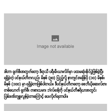
ဒါဟာ ရှက်ဖီးအတွက်တော့ ဒီရာသီ ပရီးမီးယားလိဂ်မှာ ပထမဆုံးနိုင်ပွဲဖြစ်ခဲ့ပြီး
ရရှိခဲ့တဲ့ ပင်နယ်တီကလည်း မိနစ် (၉၀) ပြည့်လို့ နာကျင်အချိန်ပို (၁၀) မိနစ်၊
မိနစ် (၁၀၀) မှာ ရရှိခဲ့တာဖြစ်ပါတယ်။ ဒီပင်နယ်တီကတော့ ဖေဘီယိုဆေးလ်ဗား
တစ်ယောက် ရှက်ဖီး ကစားသမား ဘဲလ်ဒေါ့ကို ပင်နယ်တီဧရိယာအတွင်း
ပြစ်ဒဏ်ကျူးလွန်ခဲ့တာကြောင့် ပေးလိုက်ရတာပါ။