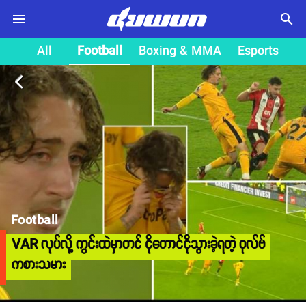
search
All
Football
Boxing & MMA
Esports
arrow_back_ios
Football
VAR လုပ်လို့ ကွင်းထဲမှာတင် ငိုတောင်ငိုသွားခဲ့ရတဲ့ ဝုလ်ဗ်
ကစားသမား