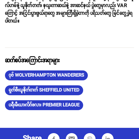
လ်ဟမ်နဲ့ ယူနိုက်တက်၊ နယူးကာဆယ်နဲ့ အာဆင်နယ် ပွဲတွေမှာလည်း VAR
ကြောင့် အငြင်းပွားဖွယ်ရာတွေ အများကြီးရှိခဲ့တာကို ပရိသတ်တွေ မြင်တွေ့ခဲ့ရ
ပါတယ်။
ဆက်စပ်အကြောင်းအရာများ
ဝုဗ် WOLVERHAMPTON WANDERERS
ရှက်ဖီးယူနိုက်တက် SHEFFIELD UNITED
ပရီးမီးယားလိဂ်ဖလား PREMIER LEAGUE
Share
email