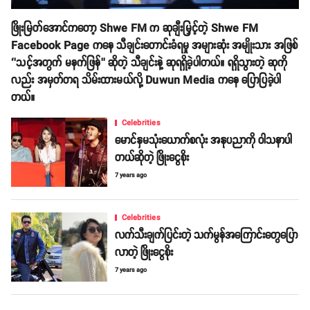
ဖြိုးမြတ်အောင်ကတော့ Shwe FM က ဆုချီးမြှင့်တဲ့ Shwe FM
Facebook Page ကနေ သီချင်းတောင်းခံရမှု အများဆုံး အမျိုးသား အဖြစ်
‘’သင့်အတွက် မနက်ဖြန်’’ ဆိုတဲ့ သီချင်းနဲ့ ဆုရရှိခဲ့ပါတယ်။ ရရှိသွားတဲ့ ဆုကို
လည်း အမှတ်တရ သိမ်းထားမယ်လို့ Duwun Media ကနေ ပြောပြခဲ့ပါ
တယ်။
Celebrities
မောင်နှမသုံးယောက်စလုံး အနုပညာကို ဝါသနာပါ
တယ်ဆိုတဲ့ ဖြိုးငွေစိုး
7 years ago
Celebrities
လက်သီးချက်ပြင်းတဲ့ သက်မွန်အကြောင်းတွေပြော
လာတဲ့ ဖြိုးငွေစိုး
7 years ago