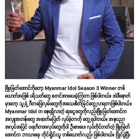
ဖြိုးမြတ်အောင်ကိုတော့ Myanmar Idol Season 3 Winner တစ်
ယောက်အဖြစ် ပရိသတ်တွေ စတင်အားပေးခဲ့ကြတာ ဖြစ်ပါတယ်။ အဲဒီနောက်
မှာတော့ သူ့ရဲ့ ဂီတခြေလှမ်းတွေကိုအသေးစိတ်မြင်တွေ့လာရတာဖြစ်ပါတယ်။
Myanmar Idol က နေရရှိလာတဲ့ ဆုငွေတွေကိုလည်းဖြိုးမြတ်အောင်က
အလှူအတန်းတွေ အဆက်မပြတ် လုပ်ခဲ့တာကို တွေ့ရပါတယ်။ အနုပညာ
အလုပ်အပြင် ပရဟိတအလုပ်တွေကိုပါ ဦးစားပေး လုပ်ကိုင်တတ်တဲ့ ဖြိုးမြတ်
အောင်က ဘာသာရေး ကိုင်းရှိုင်းသူ တစ်ယောက်လည်း ဖြစ်ပါတယ်။ ပြိုင်ပွဲပြီး