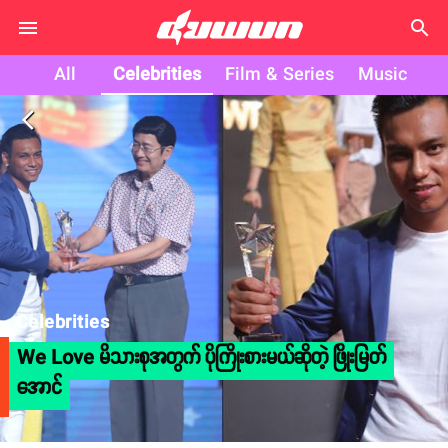
search
All
Celebrities
Film & Series
Music
arrow_back_ios
Celebrities
We Love မိသားစုအတွက် ပိုကြိုးစားမယ်ဆိုတဲ့ ဖြိုးမြတ်
အောင်