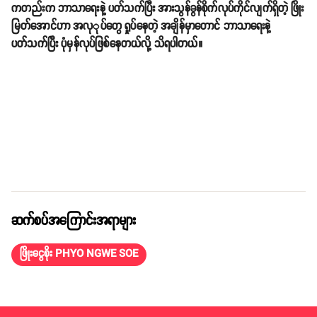
ကတည်းက ဘာသာရေးနဲ့ ပတ်သက်ပြီး အားသွန်ခွန်စိုက်လုပ်ကိုင်လျက်ရှိတဲ့ ဖြိုး
မြတ်အောင်ဟာ အလုုပ်တွေ ရှုပ်နေတဲ့ အချိန်မှာတောင် ဘာသာရေးနဲ့
ပတ်သက်ပြီး ပုံမှန်လုပ်ဖြစ်နေတယ်လို့ သိရပါတယ်။
ဆက်စပ်အကြောင်းအရာများ
ဖြိုးငွေစိုး PHYO NGWE SOE