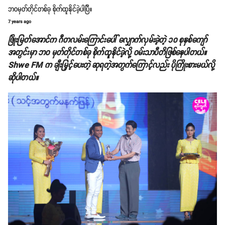
ဘဝမှတ်တိုင်တစ်ခု စိုက်ထူနိုင်ခဲ့ပါပြီ။
7 years ago
ဖြိုးမြတ်အောင်က ဂီတလမ်းကြောင်းပေါ် လျှောက်လှမ်းခဲ့တဲ့ ၁၀ စုနှစ်ကျော်
အတွင်းမှာ ဘဝ မှတ်တိုင်တစ်ခု စိုက်ထူနိုင်ခဲ့လို့ ဝမ်းသာပီတိဖြစ်နေပါတယ်။
Shwe FM က ချီးမြှင့်ပေးတဲ့ ဆုရတဲ့အတွက်ကြောင့်လည်း ပိုကြိုးစားမယ်လို့
ဆိုပါတယ်။