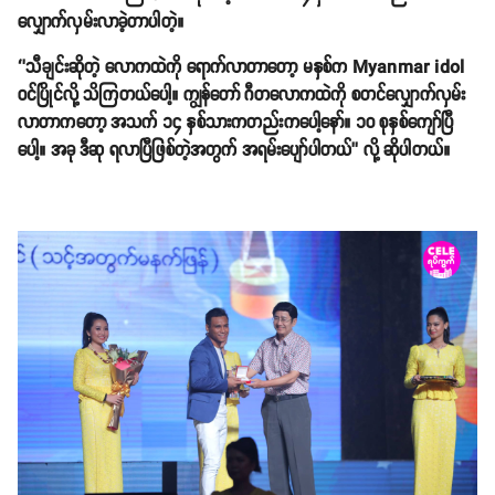
လျှောက်လှမ်းလာခဲ့တာပါတဲ့။
‘’သီချင်းဆိုတဲ့ လောကထဲကို ရောက်လာတာတော့ မနှစ်က Myanmar idol
ဝင်ပြိုင်လို့ သိကြတယ်ပေါ့။ ကျွန်တော် ဂီတလောကထဲကို စတင်လျှောက်လှမ်း
လာတာကတော့ အသက် ၁၄ နှစ်သားကတည်းကပေါ့နော်။ ၁၀ စုနှစ်ကျော်ပြီ
ပေါ့။ အခု ဒီဆု ရလာပြီဖြစ်တဲ့အတွက် အရမ်းပျော်ပါတယ်’’ လို့ ဆိုပါတယ်။