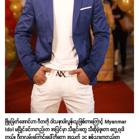
ဖြိုးမြတ်အောင်ဟာ ဂီတကို ဝါသနာပါလွန်းသူဖြစ်တာကြောင့် Myanmar
Idol မပြိုင်ခင်ကတည်းက အပြင်မှာ သီချင်းတွေ သီဆိုခဲ့ဖူးတာ တွေ့ရပါ
တယ်။ ဂီတလမ်းကြောင်းပေါ်ကိုတော့ အသက် ၁၄ နှစ်သားကတည်းက