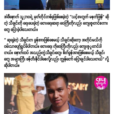
အဲဒီနောက် သူ့ဘဝရဲ့ မှတ်တိုင်တစ်ခုဖြစ်စေခဲ့တဲ့ ‘’သင့်အတွက် မနက်ဖြန်’’ ဆို
တဲ့ သီချင်းကို ရေးပေးခဲ့တဲ့ တေးရေးဆရာ ဝေကြီးကိုလည်း ကျေးဇူးတင်စကား
တွေ ပြောခဲ့ပါသေးတယ်။
‘’ ဆုရခဲ့တဲ့ သီချင်းက ခွန်အားဖြစ်စေမယ့် သီချင်းဆိုတော့ အတိုင်းမသိကို
ဝမ်းသာပျော်ရွှင်မိပါတယ်။ တေးရေး ကိုဝေကြီးကိုလည်း ကျေးဇူူးတင်ပါ
တယ်။ နောက်ထပ် အသည်းကွဲသီချင်းတွေ၊ စိတ်ခွန်အားဖြစ်စေမယ့် သီချင်း
တွေ အများကြီး ဖန်တီးနိုင်ပါစေလို့လည်း ကျွန်တော် ပြောချင်ပါသေးတယ်’’ လို့
ဆိုပါတယ်။