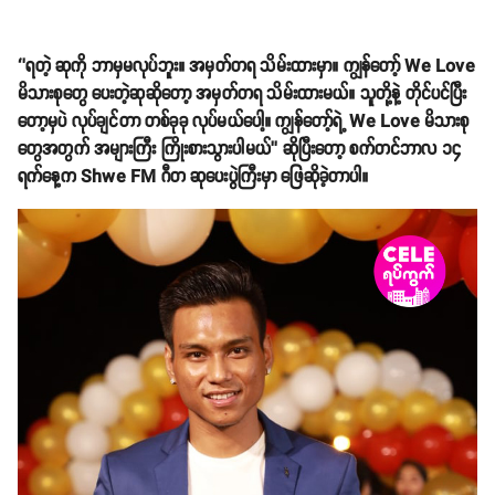
‘’ရတဲ့ ဆုကို ဘာမှမလုပ်ဘူး။ အမှတ်တရ သိမ်းထားမှာ။ ကျွန်တော့် We Love
မိသားစုတွေ ပေးတဲ့ဆုဆိုတော့ အမှတ်တရ သိမ်းထားမယ်။ သူတို့နဲ့ တိုင်ပင်ပြီး
တော့မှပဲ လုပ်ချင်တာ တစ်ခုခု လုပ်မယ်ပေါ့။ ကျွန်တော့်ရဲ့ We Love မိသားစု
တွေအတွက် အများကြီး ကြိုးစားသွားပါမယ်’’ ဆိုပြီးတော့ စက်တင်ဘာလ ၁၄
ရက်နေ့က Shwe FM ဂီတ ဆုပေးပွဲကြီးမှာ ဖြေဆိုခဲ့တာပါ။