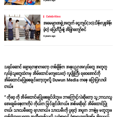
6 years ago
Celebrities
အမေများအဖွဲ့အတွက် ငွေကျပ်(၁၀)သိန်းလှူဒါန်း
ခဲ့တဲ့ ပြေတီဦးနဲ့ အိန္ဒြာကျော်ဇင်
6 years ago
သရုပ်ဆောင် ချောရတနာကတော့ တစ်ချိန်က အနုပညာအလုပ်တွေ အတူတူ
လုပ်ခဲ့သူတွေထဲကမှ အိမ်ထောင်မကျသေးတဲ့ လူပျိုကြီး ရဝေအောင်ကို
အိမ်ထောင်မပြုစေချင်တော့ဘူးလို့ Duwun Media ကနေ ပြောပြလာပါ
တယ်။
“ ကိုဝေ့ ကို အိမ်ထောင်မပြုစေချင်ပါဘူး။ ဘာကြောင့်လဲဆိုတော့ သူ့ဘာသာသူ
အေးချမ်းနေတာကိုပဲ ကိုယ်က မြင်ချင်ပါတယ်။ အစ်မဆိုရင် အိမ်ထောင်ပြု
တယ်၊ သားသမီးတွေ ရလာတယ်။ သားသမီးကို ပူရတဲ့ အပူက ဘာနဲ့မှ မတူဘူး။