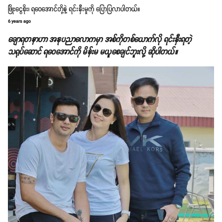
ဖြိုးငွေစိုး၊ ရဝေအောင်တို့နဲ့ ရင်းနှီးမှုကို ပြောပြလာပါတယ်။
6 years ago
ချောရတနာဟာ အနုပညာလောကမှာ အစ်ကိုတစ်ယောက်လို ရင်းနှီးရတဲ့
သရုပ်ဆောင် ရဝေအောင်ကို မိန်းမ မယူစေချင်ဘူးလို့ ဆိုပါတယ်။