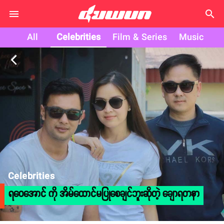
search
All
Celebrities
Film & Series
Music
arrow_back_ios
Celebrities
ရဝေအောင် ကို အိမ်ထောင်မပြုစေချင်ဘူးဆိုတဲ့ ချောရတနာ