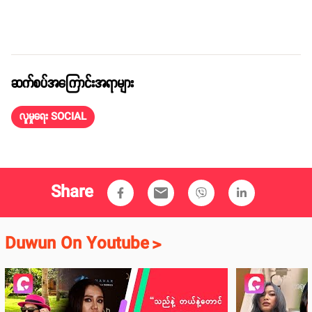
ဆက်စပ်အကြောင်းအရာများ
လူမှုရေး SOCIAL
Share
email
Duwun On Youtube
>