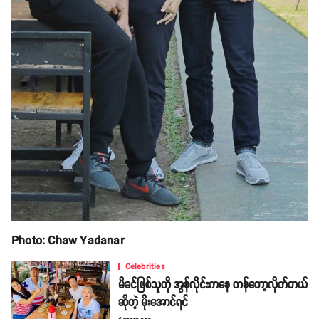
Photo: Chaw Yadanar
Celebrities
မိခင်ဖြစ်သူကို အွန်လိုင်းကနေ ကန်တော့လိုက်တယ်
ဆိုတဲ့ မိုးအောင်ရင်