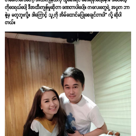
တစ်ခါတလေတော့ အထီးကျန်သလို သူခံစားရင် ခံစားရမှာပေါ့နော်။ ဒါပေမယ့်
ကိုဝေရယ်ပေါ့ ဒီအထီးကျန်မှုဆိုတာ ခဏတာပါပေါ့။ ကလေးတွေရဲ့ အပူက ဘာ
နဲ့မှ မတူဘူးလို့။ ဒါကြောင့် သူ့ကို အိမ်ထောင်မပြုစေချင်တာပါ” လို့ ဆိုပါ
တယ်။