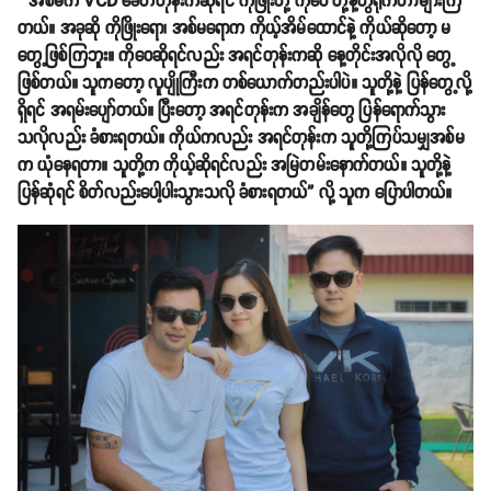
“ အစ်မက VCD ခေတ်တုန်းကဆိုရင် ကိုဖြိုးတို့ ကိုဝေ တို့နဲ့တွဲရိုက်တာများကြ
တယ်။ အခုဆို ကိုဖြိုးရော၊ အစ်မရောက ကိုယ့်အိမ်ထောင်နဲ့ ကိုယ်ဆိုတော့ မ
တွေ့ဖြစ်ကြဘူး။ ကိုဝေဆိုရင်လည်း အရင်တုန်းကဆို နေ့တိုင်းအလိုလို တွေ့
ဖြစ်တယ်။ သူကတော့ လူပျိုကြီးက တစ်ယောက်တည်းပါပဲ။ သူတို့နဲ့ ပြန်တွေ့လို့
ရှိရင် အရမ်းပျော်တယ်။ ပြီးတော့ အရင်တုန်းက အချိန်တွေ ပြန်ရောက်သွား
သလိုလည်း ခံစားရတယ်။ ကိုယ်ကလည်း အရင်တုန်းက သူတို့ကြပ်သမျှအစ်မ
က ယုံနေရတာ။ သူတို့က ကိုယ့်ဆိုရင်လည်း အမြဲတမ်းနောက်တယ်။ သူတို့နဲ့
ပြန်ဆုံရင် စိတ်လည်းပေါ့ပါးသွားသလို ခံစားရတယ်” လို့ သူက ပြောပါတယ်။