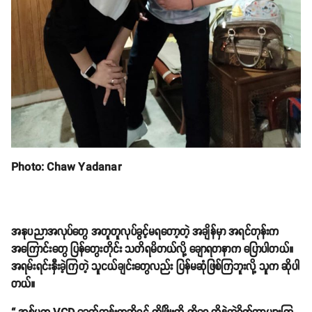
Photo: Chaw Yadanar
အနုပညာအလုပ်တွေ အတူတူလုပ်ခွင့်မရတော့တဲ့ အချိန်မှာ အရင်တုန်းက
အကြောင်းတွေ ပြန်တွေးတိုင်း သတိရမိတယ်လို့ ချောရတနာက ပြောပါတယ်။
အရမ်းရင်းနှီးခဲ့ကြတဲ့ သူငယ်ချင်းတွေလည်း ပြန်မဆုံဖြစ်ကြဘူးလို့ သူက ဆိုပါ
တယ်။