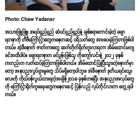
Photo: Chaw Yadanar
အသားဖြူဖြူ၊ အရပ်ရှည်ရှည် ဆံပင်ရှည်ရှည်နဲ့ ချစ်စရာကောင်းခဲ့တဲ့ ချော
ရတနာကို တီဗီကြော်ငြာတွေကနေတဆင့် ပရိသတ်တွေ အားပေးခဲ့ကြတာဖြစ်ပါ
တယ်။ အဲ့ဒီနောက် ဇာတ်ကားတွေ ဆက်တိုက်ရိုက်ကူးလာရတာ အိမ်ထောင်မကျ
ခင်အထိပါပဲ။ ချောရတနာက ခင်ပွန်းဖြစ်သူ ကိုကျော်လင်းနဲ့ ၂၀၁၂ ခုနှစ်
ကတည်းက လက်ထပ်ခဲ့ကြတာဖြစ်ပါတယ်။ အိမ်ထောင်ပြုပြီးသွားတဲ့နောက်မှာ
တော့ အနုပညာလှုပ်ရှားမှုတွေ သိပ်မရှိတော့ပါဘူး။ အဲဒီနောက် ဒုတိယရင်သွေး
လေးကို ကိုယ်ဝန်လွယ်ထားရတဲ့အချိန်၂၀၁၈ ခုနှစ်ကစပြီး အနုပညာအလုပ်တွေ
ကို ကြော်ငြာရိုက်ကူးရေးတွေကနေတဆင့် ပြန်လည် လုပ်ကိုင်လာတာ တွေ့ရပါ
တယ်။