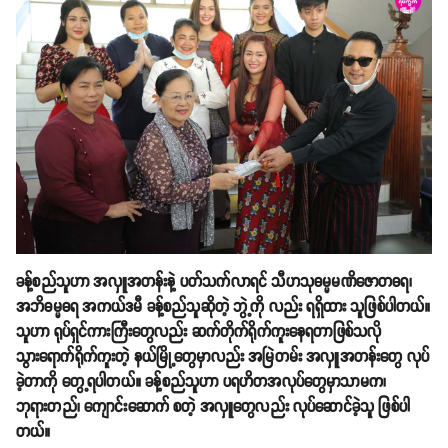
ခန့်စည်သူဟာ အလှူအတန်းနဲ့ ပတ်သက်လာရင် သီဟသုဓမ္မမဏိဇောတဓရ၊
အဘိဓမ္မဓရ အကယ်ဒမီ ခန့်စည်သူဆိုတဲ့ ဘွဲ့ကို လည်း ရရှိထား သူဖြစ်ပါတယ်။
သူဟာ ရုပ်ရှင်ကားကြီးတွေလည်း ဆက်တိုက်ရိုက်ကူးနေရတာဖြစ်သလို
သွားရောက်ရိုက်ကူးတဲ့ နယ်မြို့တွေမှာလည်း အမြဲတမ်း အလှူအတန်းတွေ လုပ်
ခဲ့တာကို တွေ့ရပါတယ်။ ခန့်စည်သူဟာ ပရဟိတအလုပ်တွေမှာသာမက၊
ဘုရားတည်၊ ကျောင်းဆောက် စတဲ့ အလှူတွေလည်း လုပ်ဆောင်ခဲ့သူ ဖြစ်ပါ
တယ်။