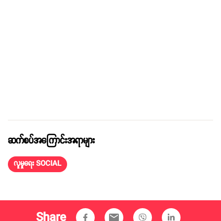
ဆက်စပ်အကြောင်းအရာများ
လူမှုရေး SOCIAL
Share
email