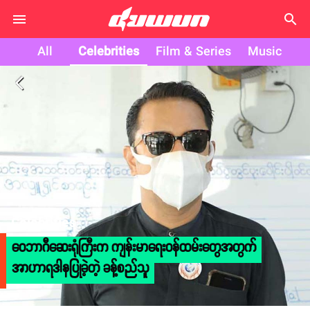
search
All
Celebrities
Film & Series
Music
arrow_back_ios
Celebrities
ဝေဘာဂီဆေးရုံကြီးက ကျန်းမာရေးဝန်ထမ်းတွေအတွက်
အာဟာရဒါနပြုခဲ့တဲ့ ခန့်စည်သူ