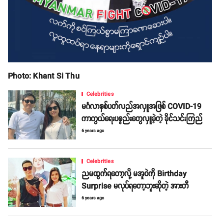
Photo: Khant Si Thu
Celebrities
မင်္ဂလာနှစ်ပတ်လည်အလှူအဖြစ် COVID-19
ကာကွယ်ရေးပစ္စည်းတွေလှူခဲ့တဲ့ ခိုင်သင်းကြည်
6 years ago
Celebrities
ညမထွက်ရတော့လို့ မအူဝဲကို Birthday
Surprise မလုပ်ရတော့ဘူးဆိုတဲ့ အားတီ
6 years ago