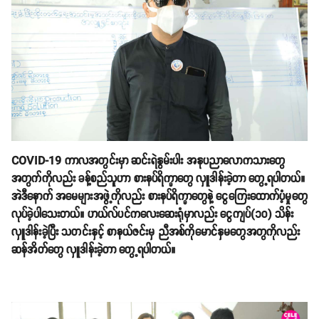
COVID-19 ကာလအတွင်းမှာ ဆင်းရဲနွမ်းပါး အနုပညာလောကသားတွေ
အတွက်ကိုလည်း ခန့်စည်သူဟာ စားနပ်ရိက္ခာတွေ လှူဒါန်းခဲ့တာ တွေ့ရပါတယ်။
အဲဒီနောက် အမေများအဖွဲ့ကိုလည်း စားနပ်ရိက္ခာတွေနဲ့ ငွေကြေးထောက်ပံ့မှုတွေ
လုပ်ခဲ့ပါသေးတယ်။ ဟယ်လ်ပင်ကလေးဆေးရုံမှာလည်း ငွေကျပ်(၁၀) သိန်း
လှူဒါန်းခဲ့ပြီး သတင်းနှင့် စာနယ်ဇင်းမှ ညီအစ်ကိုမောင်နှမတွေအတွကိုလည်း
ဆန်အိတ်တွေ လှူဒါန်းခဲ့တာ တွေ့ရပါတယ်။