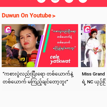
Duwun On Youtube
>