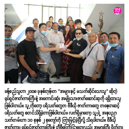
ခန့်စည်သူဟာ ၂၀၀၈ ခုနှစ်တုန်းက ‘’အများနှင့် မသက်ဆိုင်သောသူ’’ ဆိုတဲ့
ရုပ်ရှင်ဇာတ်ကားကြီးနဲ့ အကောင်းဆုံး အမျိုးသားဇာတ်ဆောင်ဆုကို ရရှိထားသူ
ဖြစ်ပါတယ်။ သူ့ကိုတော့ ပရိသတ်တွေက ဗီဒီယို ဇာတ်ကားတွေ ကနေတဆင့်
ပရိသတ်တွေ စတင်သိရှိခဲ့တာဖြစ်ပါတယ်။ လက်ရှိမှာတော့ သူ့ရဲ့ အနုပညာ
သက်တမ်းဟာ ၁၀ စုနှစ် ၂ စုကျော်ကို ကြာမြင့်ခဲ့ပြီလို့ သိရပါတယ်။ ဗီဒီယို
ဇာတ်ကား၊ ရုပ်ရှင်ဇာတ်ကားကြီးနဲ့ တီဗီကြော်ငြာတွေလည်း အများကြီး ရိုက်ကူး