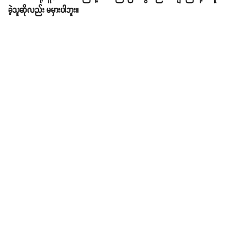
ခဲ့သူဆိုလည်း မမှားပါဘူး။