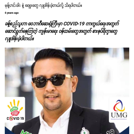
မုန့်ဟင်းခါး နဲ့ ရေဗူးတွေ လှူဒါန်းခဲ့တယ်လို့ သိရပါတယ်။
6 years ago
ခန့်စည်သူဟာ ဝေဘာဂီဆေးရုံကြီးမှာ COVID-19 ကာကွယ်ရေးအတွက်
ဆောင်ရွက်နေကြတဲ့ ကျန်းမာရေး ဝန်ထမ်းတွေအတွက် စားနပ်ရိက္ခာတွေ
လှူဒါန်းခဲ့ပါတယ်။