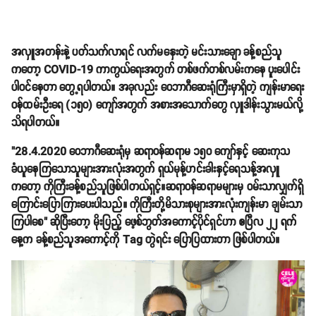
အလှူအတန်းနဲ့ ပတ်သက်လာရင် လက်မနှေးတဲ့ မင်းသားချော ခန့်စည်သူ
ကတော့ COVID-19 ကာကွယ်ရေးအတွက် တစ်ဖက်တစ်လမ်းကနေ ပူးပေါင်း
ပါဝင်နေတာ တွေ့ရပါတယ်။ အခုလည်း ဝေဘာဂီဆေးရုံကြီးမှာရှိတဲ့ ကျန်းမာရေး
ဝန်ထမ်းဦးရေ (၁၅၀) ကျော်အတွက် အစားအသောက်တွေ လှူဒါန်းသွားမယ်လို့
သိရပါတယ်။
"28.4.2020 ဝေဘာဂီဆေးရုံမှ ဆရာဝန်ဆရာမ ၁၅၀ ကျော်နှင့် ဆေးကုသ
ခံယူနေကြသောသူများအားလုံးအတွက် ရှယ်မုန့်ဟင်းခါးနှင့်ရေသန့်အလှူ
ကတော့ ကိုကြီးခန့်စည်သူဖြစ်ပါတယ်ရှင့်။ဆရာဝန်ဆရာမများမှ ဝမ်းသာလျှက်ရှိ
ကြောင်းပြောကြားပေးပါသည်။ ကိုကြီးတို့မိသားစုများအားလုံးကျန်းမာ ချမ်းသာ
ကြပါစေ" ဆိုပြီးတော့ မိုးပြည့် ဖေ့စ်ဘွတ်အကောင့်ပိုင်ရှင်ဟာ ဧပြီလ ၂၂ ရက်
နေ့က ခန့်စည်သူအကောင့်ကို Tag တွဲရင်း ပြောပြထားတာ ဖြစ်ပါတယ်။