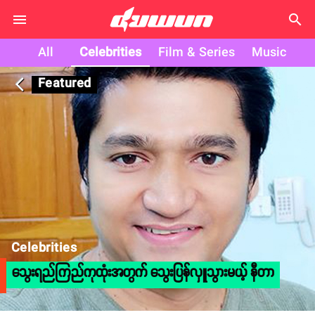
search
All
Celebrities
Film & Series
Music
Featured
arrow_back_ios
Celebrities
သွေးရည်ကြည်ကုထုံးအတွက် သွေးပြန်လှူသွားမယ့် နီတာ