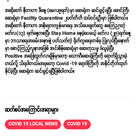
အဆိုတော် နီတာဟာ ဒီနေ့ (မေလ၉ရက်)မှာ ဆေးရုံက ဆင်းခွင့်ရပြီး ဖောင်ကြီး
ဆေးရုံမှာ Facility Quarantine ၂ပတ်တိတိ ထပ်ဝင်ရဦးမှာ ဖြစ်ပါတယ်။
အဆိုတော် နီတာဟာ အစိုးရကကျန်းမာရေး အသိပေးချက်တွေ စကြေညာတဲ့
မတ်လ(၁၃) ရက်နေ့ကစပြီး Stay Home နေခဲ့ပေမယ့် မတ်လ (၂၉)ရက်နေ့
မှာ ဘာသာရေးအခမ်းအနားနဲ့ ပတ်သက်တဲ့ ရိုက်ကူးရေးတစ်ခု ပြုလုပ်ပြီးနောက်
မှာ စောင့်ကြည့်လူနာအဖြစ် အင်းစိန်ဆေးရုံမှာ ဆေးကုသမှု ခံယူခဲ့ပြီး
Positive အဖြေထွက်လာချိန်မှာတော့ ဝေဘာဂီဆေးရုံကြီးကို ရောက်ရှိသွားခဲ့
တယ်လို့ သိရပါတယ်။အခုတော့ Covid -19 ရောဂါကြီးကို အနိုင်တိုက်ထုတ်
နိုင်ခဲ့ပြီး ဆေးရုံက ဆင်းခွင့်ရပြီဖြစ်ပါတယ်။
ဆက်စပ်အကြောင်းအရာများ
COVID 19 LOCAL NEWS
COVID 19