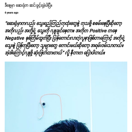
ဒီနေ့မှာ ဆေးရုံက ဆင်းခွင့်ရခဲ့ပါပြီ။
6 years ago
“ဆေးရုံမှာကလည်း သွေးရည်ကြည်ကုထုံးတွေနဲ့ ကုသဖို့ စစမ်းနေပြီဆိုတော့
အကိုလည်း အကို့ရဲ့ သွေးကို လှူချင်နေတာ။ အကိုက Positive ကနေ
Negative နှစ်ကြိမ်ထွက်ပြီး ပြန်ကောင်းလာတဲ့လူနာဖြစ်တာကြောင့် အကိုရဲ့
သွေးနဲ့ ပြန်ကုပြီးတော့ သူများတွေ ကောင်းမယ်ဆိုတော့ အရမ်းဝမ်းသာတယ်။
အဲ့ဒါကြောင့်လှူဖို့ ဆုံးဖြတ်ထားတယ်” လို့ နီတာက ပြောပါတယ်။