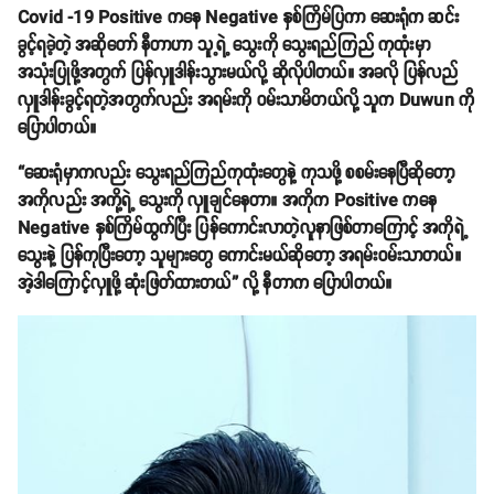
Covid -19 Positive ကနေ Negative နှစ်ကြိမ်ပြကာ ဆေးရုံက ဆင်း
ခွင့်ရခဲ့တဲ့ အဆိုတော် နီတာဟာ သူ့ရဲ့ သွေးကို သွေးရည်ကြည် ကုထုံးမှာ
အသုံးပြုဖို့အတွက် ပြန်လှူဒါန်းသွားမယ်လို့ ဆိုလိုပါတယ်။ အခလို ပြန်လည်
လှူဒါန်းခွင့်ရတဲ့အတွက်လည်း အရမ်းကို ဝမ်းသာမိတယ်လို့ သူက Duwun ကို
ပြောပါတယ်။
“ဆေးရုံမှာကလည်း သွေးရည်ကြည်ကုထုံးတွေနဲ့ ကုသဖို့ စစမ်းနေပြီဆိုတော့
အကိုလည်း အကို့ရဲ့ သွေးကို လှူချင်နေတာ။ အကိုက Positive ကနေ
Negative နှစ်ကြိမ်ထွက်ပြီး ပြန်ကောင်းလာတဲ့လူနာဖြစ်တာကြောင့် အကိုရဲ့
သွေးနဲ့ ပြန်ကုပြီးတော့ သူများတွေ ကောင်းမယ်ဆိုတော့ အရမ်းဝမ်းသာတယ်။
အဲ့ဒါကြောင့်လှူဖို့ ဆုံးဖြတ်ထားတယ်” လို့ နီတာက ပြောပါတယ်။