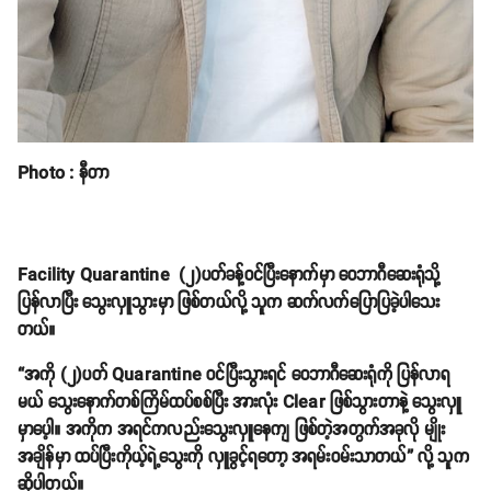
Photo : နီတာ
Facility Quarantine (၂)ပတ်ခန့်ဝင်ပြီးနောက်မှာ ဝေဘာဂီဆေးရုံသို့
ပြန်လာပြီး သွေးလှူသွားမှာ ဖြစ်တယ်လို့ သူက ဆက်လက်ပြောပြခဲ့ပါသေး
တယ်။
“အကို (၂)ပတ် Quarantine ဝင်ပြီးသွားရင် ဝေဘာဂီဆေးရုံကို ပြန်လာရ
မယ် သွေးနောက်တစ်ကြိမ်ထပ်စစ်ပြီး အားလုံး Clear ဖြစ်သွားတာနဲ့ သွေးလှူ
မှာပေ့ါ။ အကိုက အရင်ကလည်းသွေးလှူနေကျ ဖြစ်တဲ့အတွက်အခုလို မျိုး
အချိန်မှာ ထပ်ပြီးကိုယ့်ရဲ့သွေးကို လှူခွင့်ရတော့ အရမ်းဝမ်းသာတယ်” လို့ သူက
ဆိုပါတယ်။