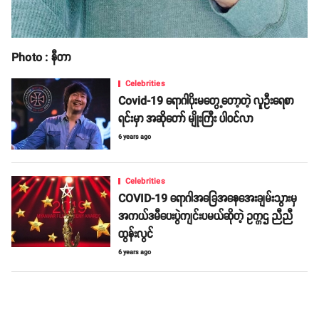
Photo : နီတာ
Celebrities
Covid-19 ရောဂါပိုးမတွေ့တော့တဲ့ လူဦးရေစာ
ရင်းမှာ အဆိုတော် မျိုးကြီး ပါဝင်လာ
6 years ago
Celebrities
COVID-19 ရောဂါအခြေအနေအေးချမ်းသွားမှ
အကယ်ဒမီပေးပွဲကျင်းပမယ်ဆိုတဲ့ ဥက္ကဌ ညီညီ
ထွန်းလွင်
6 years ago