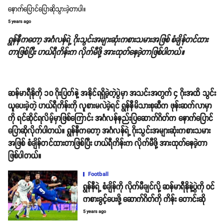
နောက်ပြောင်ပြောဆိုသွားခဲ့တာပါ။
5 years ago
ရွန်နီကတော့ အင်္ဂလန်ရဲ့ ဂိုးသွင်းအများဆုံးကစားသမားအဖြစ် စံချိန်တင်ထား
တာဖြစ်ပြီး ဟယ်ရီကိန်းက လိုက်မီဖို့ အားထုတ်နေခဲ့တာဖြစ်ပါတယ်။
ဆန်မာရီနိုကို ၁၀ ဂိုးပြတ်နဲ့ အနိုင်ရရှိခဲ့တဲ့ပွဲမှာ အသင်းအတွက် ၄ ဂိုးအထိ သွင်း
ယူပေးခဲ့တဲ့ ဟယ်ရီကိန်းကို လူစားမလဲခဲ့ရင် ရွန်နီမိသားစုဆီက ဖုန်းဆက်လာမှာ
ကို ရင်ဆိုင်ရလိမ့်မှာဖြစ်ကြောင်း အင်္ဂလန်နည်းပြဆောက်ဂိတ်က နောက်ပြောင်
ပြောဆိုလိုက်ပါတယ်။ ရွန်နီကတော့ အင်္ဂလန်ရဲ့ ဂိုးသွင်းအများဆုံးကစားသမား
အဖြစ် စံချိန်တင်ထားတာဖြစ်ပြီး ဟယ်ရီကိန်းက လိုက်မီဖို့ အားထုတ်နေခဲ့တာ
ဖြစ်ပါတယ်။
Football
ရွန်နီရဲ့ စံချိန်ကို လိုက်မီချင်လို့ ဆန်မာရီနိုနဲ့ပွဲကို ဝင်
ကစားခွင့်ပေးဖို့ ဆောက်ဂိတ်ကို ကိန်း တောင်းဆို
5 years ago