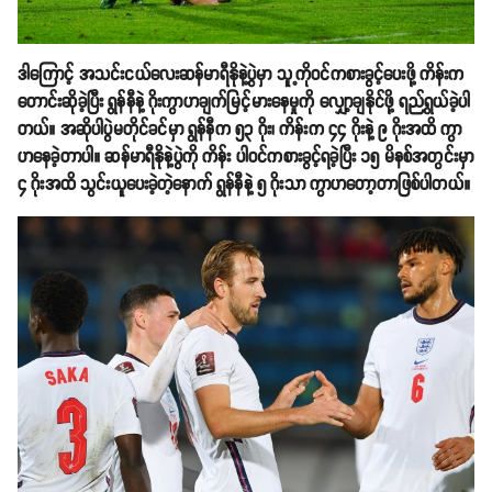
ဒါကြောင့် အသင်းငယ်လေးဆန်မာရီနိုနဲ့ပွဲမှာ သူ့ကိုဝင်ကစားခွင့်ပေးဖို့ ကိန်းက​
တောင်းဆိုခဲ့ပြီး ရွန်နီနဲ့ ဂိုးကွာဟချက်မြင့်မားနေမှုကို လျှော့ချနိုင်ဖို့ ရည်ရွယ်ခဲ့ပါ
တယ်။ အဆိုပါပွဲမတိုင်ခင်မှာ ရွန်နီက ၅၃ ဂိုး၊ ကိန်းက ၄၄ ဂိုးနဲ့ ၉ ဂိုးအထိ ကွာ
ဟနေခဲ့တာပါ။ ဆန်မာရီနိုနဲ့ပွဲကို ကိန်း ပါဝင်ကစားခွင့်ရခဲ့ပြီး ၁၅ မိနစ်အတွင်းမှာ
၄ ဂိုးအထိ သွင်းယူပေးခဲ့တဲ့နောက် ရွန်နီနဲ့ ၅ ဂိုးသာ ကွာဟတော့တာဖြစ်ပါတယ်။