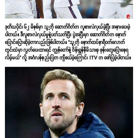
ဒုတိယပိုင်း ၆၂ မိနစ်မှာ သူ့ကို ဆောက်ဂိတ်က လူစားလဲလှယ်ခဲ့ပြီး အနားပေးခဲ့
ပါတယ်။ ဒီလူစားလဲလှယ်မှုနဲ့ပတ်သက်ပြီး ပွဲအပြီးမှာ ဆောက်ဂိတ်က နောက်
ပြောင်ပြောဆိုခဲ့တာလည်းဖြစ်ပါတယ်။ "သူ့ကို နောက်ထပ်နာရီဝက်လောက်
ကွင်းထဲမှာ လွှတ်ပေးထားရင် ကျွန်တော်နဲ့ ဝိန်းရွန်နီမိသားစု ဖုန်းတွေပြောနေရ
လိမ့်မယ်" လို့ အင်္ဂလန်နည်းပြက ကျီစယ်ခဲ့ကြောင်း ITV က ဖော်ပြခဲ့ပါတယ်။