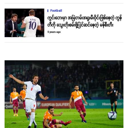
Football
ကွင်းဘေးမှာ အမြဲတမ်းအရူးမီးဝိုင်းဖြစ်နေတဲ့ ကွန်
တီကို သွေးတိုးစမ်းဖို့ပြင်ဆင်နေတဲ့ မန်စီးတီး
5 years ago