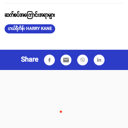
ဆက်စပ်အကြောင်းအရာများ
ဟယ်ရီကိန်း HARRY KANE
Share
email