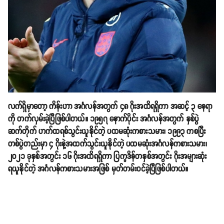
လက်ရှိမှာတော့ ကိန်းဟာ အင်္ဂလန်အတွက် ၄၈ ဂိုးအထိရရှိကာ အဆင့် ၃ နေရာ
ကို တက်လှမ်းခဲ့ပြီဖြစ်ပါတယ်။ ၁၉၅၇ နောက်ပိုင်း အင်္ဂလန်အတွက် နှစ်ပွဲ
ဆက်တိုက် ဟက်ထရစ်သွင်းယူနိုင်တဲ့ ပထမဆုံးကစားသမား၊ ၁၉၉၃ ကစပြီး
တစ်ပွဲတည်းမှာ ၄ ဂိုးနဲ့အထက်သွင်းယူနိုင်တဲ့ ပထမဆုံးအင်္ဂလန်ကစားသမား၊
၂၀၂၁ ခုနှစ်အတွင်း ၁၆ ဂိုးအထိရရှိကာ ပြက္ခဒိန်တနှစ်အတွင်း ဂိုးအများဆုံး
ရယူနိုင်တဲ့ အင်္ဂလန်ကစားသမားအဖြစ် မှတ်တမ်းဝင်ခဲ့ပြီဖြစ်ပါတယ်။