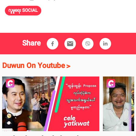
လူမှုရေး SOCIAL
Share
email
Duwun On Youtube
>