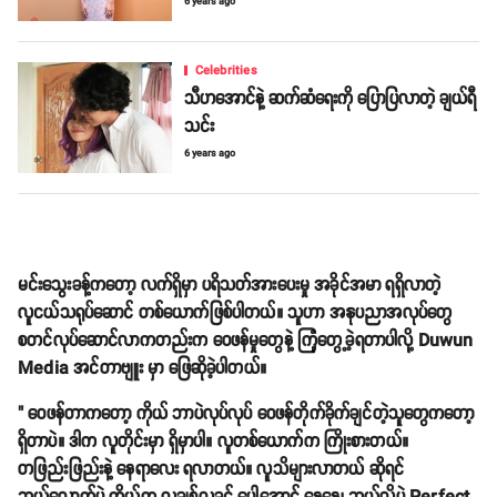
6 years ago
Celebrities
သီဟအောင်နဲ့ ဆက်ဆံရေးကို ပြောပြလာတဲ့ ချယ်ရီ
သင်း
6 years ago
မင်းသွေးခန့်ကတော့ လက်ရှိမှာ ပရိသတ်အားပေးမှု အခိုင်အမာ ရရှိလာတဲ့
လူငယ်သရုပ်ဆောင် တစ်ယောက်ဖြစ်ပါတယ်။ သူဟာ အနုပညာအလုပ်တွေ
စတင်လုပ်ဆောင်လာကတည်းက ဝေဖန်မှုတွေနဲ့ ကြုံတွေ့ခဲ့ရတာပါလို့ Duwun
Media အင်တာဗျူး မှာ ဖြေဆိုခဲ့ပါတယ်။
" ဝေဖန်တာကတော့ ကိုယ် ဘာပဲလုပ်လုပ် ဝေဖန်တိုက်ခိုက်ချင်တဲ့သူတွေကတော့
ရှိတာပဲ။ ဒါက လူတိုင်းမှာ ရှိမှာပါ။ လူတစ်ယောက်က ကြိုးစားတယ်။
တဖြည်းဖြည်းနဲ့ နေရာလေး ရလာတယ်။ လူသိများလာတယ် ဆိုရင်