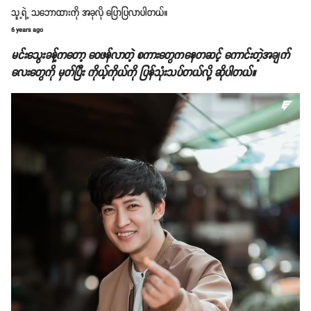
သူ့ရဲ့ သဘောထားကို အခုလို ပြောပြလာပါတယ်။
6 years ago
မင်းသွေးခန့်ကတော့ ဝေဖန်လာတဲ့ စကားတွေကနေတဆင့် ကောင်းတဲ့အချက်
လေးတွေကို မှတ်ပြီး ကိုယ့်ကိုယ်ကို ပြန်သုံးသပ်တယ်လို့ ဆိုပါတယ်။