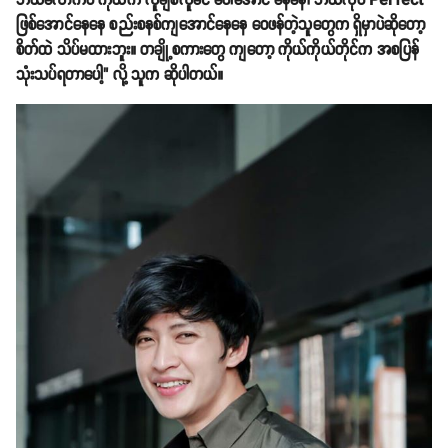
ဘယ်လောက်ပဲ ကိုယ်က လူချစ်လူခင် ပေါအောင် နေနေ၊ ဘယ်လိုပဲ Perfect
ဖြစ်အောင်နေနေ စည်းစနစ်ကျအောင်နေနေ ဝေဖန်တဲ့သူတွေက ရှိမှာပဲဆိုတော့
စိတ်ထဲ သိပ်မထားဘူး။ တချို့စကားတွေ ကျတော့ ကိုယ်ကိုယ်တိုင်က အစပြန်
သုံးသပ်ရတာပေါ့" လို့ သူက ဆိုပါတယ်။