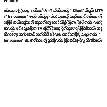
Photo: E
မင်းသွေးခန့်ကိုတော့ အဆိုတော် Ar-T သီဆိုထားတဲ့ " Slient" သီချင်း MTV
၊ " Innocence " ဇာတ်လမ်းတွဲမှာ ပါဝင်သွားမယ့် သရုပ်ဆောင် တစ်ယောက်
အဖြစ် ဆယ်ကျော်သက် ပရိသတ်တွေ စတင်သိရှိခဲ့ကြတာ ဖြစ်ပါတယ်။ လက်ရှိ
မှာလည်း မင်းသွေးခန့်ဟာ TV ကြော်ငြာတွေ ရိုက်ကူးလာရပြီဖြစ်ပါတယ်။ အခု
ဆိုရင်တော့ သရုပ်ဆောင် ဘက်ကိုပါ ခြေလှမ်း စတင်လာပြီလို့ သိရပါတယ်။ "
Innocence" BL ဇာတ်လမ်းတွဲ ရိုက်ဖို့လည်း ပြင်ဆင်နေပြီလို့ သိရပါတယ်။