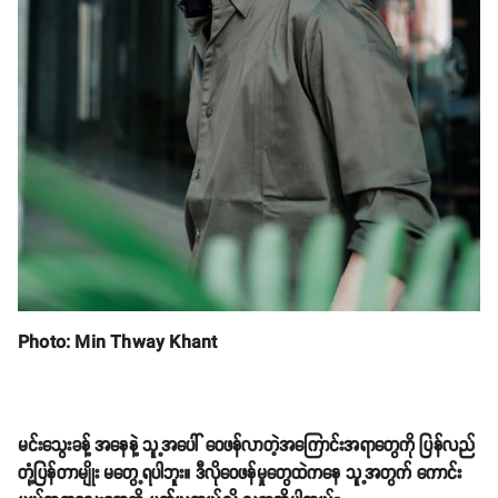
Photo: Min Thway Khant
မင်းသွေးခန့် အနေနဲ့ သူ့အပေါ် ဝေဖန်လာတဲ့အကြောင်းအရာတွေကို ပြန်လည်
တုံ့ပြန်တာမျိုး မတွေ့ရပါဘူး။ ဒီလိုဝေဖန်မှုတွေထဲကနေ သူ့အတွက် ကောင်း