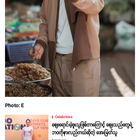
Photo: E
Celebrities
ဈေးရောင်းခဲ့ဖူးသူဖြစ်တာကြောင့် ဈေးသည်တွေရဲ့
ဘဝကိုနားလည်တယ်ဆိုတဲ့ အေးမြတ်သူ