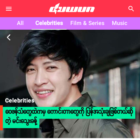
search
All
Celebrities
Film & Series
Music
arrow_back_ios
Celebrities
ဝေဖန်သံတွေထဲကမှ ‌ကောင်းတာတွေကို ပြန်အသုံးချဖြစ်တယ်ဆို
တဲ့ မင်းသွေးခန့်