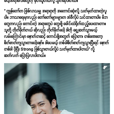
မယ့်အရာလေးတွေကို မှတ်ယူတယ်လို့ သူကဆိုပါတယ်။
" ကျွန်တော်က ဖြစ်လာသမျှ အရာရာကို အကောင်းဆုံးလို့ သတ်မှတ်ထားတဲ့လူ
ပါ။ ဘာသာရေးမှာလည်း တော်တော်များများက အဲဒီလိုပဲ သင်ထားတာပါ။ မိဘ
တွေကလည်း ကောင်းတဲ့ အရာတွေပဲ တွေးဖို့ ခေါင်းထဲရိုက်ထည့်ပေးထားတာ။
သူတို့ တိုက်ခိုက်တယ် ဆိုလည်း တိုက်ခိုက်ပေါ့ ဒါကို ရှေ့ဆက်သွားမယ့်
လမ်းကြောင်းမှာ နောက်တဆင့် ကောင်းဖို့အတွက် ပြောတာ၊ တစ်ခဏတော့
စိတ်ဓာတ်ကျသွားတာပေါ့နော်။ ဒါပေမယ့် တစ်ခါစိတ်ဓာတ်ကျသွားပြီးရင် နောက်
တစ်ခါ ပိုပြီး Strong ဖြစ်သွားတယ်လို့ပဲ သတ်မှတ်ထားပါတယ်" လို့
ဆက်လက် ပြောပြလာပါတယ်။