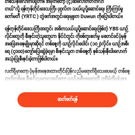
တစ်သိန်းလောက်ပဲရှိတာ။ အခုကတော့ (၄)ဆလောက်တက်လာ
တယ်”လို့ ရန်ကုန်တိုင်းဒေသကြီး ပုဂ္ဂလိက သယ်ယူပို့ဆောင်ရေး ကြီးကြပ်မှု
ကော်မတီ (YRTC ) တွဲဖက်အတွင်းရေးမှူးက Duwun ကိုပြောပါတယ်။
ရန်ကုန်တိုင်းဒေသကြီးအတွင်း အဓိကသယ်ယူပို့ဆောင်ရေးဖြစ်တဲ့ YBS ယာဉ်
လိုင်းတွေကို စီးနင်းတဲ့သူတွေဟာ နိုင်ငံတွင်း ကိုဗစ်ကူးစက်မှု မစတင်ခင်ပုံမှန်
အခြေအနေမျိုးမှာဆိုရင် တစ်နေ့ကို ယာဉ်လိုင်းပေါင်း (၁၀၂)လိုင်း၊ ယာဉ်အစီး
ရေ (၄၀၀၀)ကျော်ပြေးဆွဲခဲ့ရမှာ စီးနင်းသူက တစ်နေ့ကို နှစ်သန်းနီးပါးလောက်
အသုံးပြုစီးနင်းခဲ့တာဖြစ်ပါတယ်။
လက်ရှိမှာတော့ ပုံမှန်အနေအထားတိုင်းပြန်လည်မရောက်ရှိသေးပေမယ့် တစ်နေ့
ထက်တစ်နေ့ စီးနင်းသူများလာရင်တော့ ယာဉ်အစီးရေတွေကို ထပ််မံတိုးချဲ့ပေး
သွားမှာဖြစ်တယ်လို့ဆိုပါတယ်။
ဆက်ဖတ်ရန်