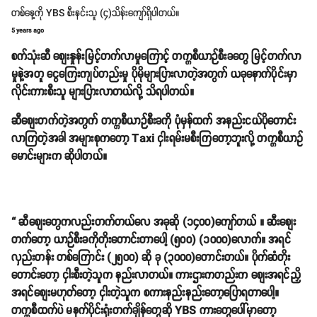
တစ်နေ့ကို YBS စီးနင်းသူ (၄)သိန်းကျော်ရှိပါတယ်။
5 years ago
စက်သုံးဆီ စျေးနှုန်းမြင့်တက်လာမှုကြောင့် တက္ကစီယာဉ်စီးခတွေ မြင့်တက်လာ
မှုနဲ့အတူ ငွေကြေးကျပ်တည်းမှု ပိုမိုများပြားလာတဲ့အတွက် ယခုနောက်ပိုင်းမှာ
လိုင်းကားစီးသူ များပြားလာတယ်လို့ သိရပါတယ်။
ဆီစျေးတက်တဲ့အတွက် တက္ကစီယာဉ်စီးခကို ပုံမှန်ထက် အနည်းငယ်ပိုတောင်း
လာကြတဲ့အခါ အများစုကတော့ Taxi ငှါးရမ်းမစီးကြတော့ဘူးလို့ တက္ကစီယာဥ်
မောင်းများက ဆိုပါတယ်။
“ ဆီစျေးတွေကလည်းတက်တယ်လေ အခုဆို (၁၄၀၀)ကျော်တယ် ။ ဆီးစျေး
တက်တော့ ယာဉ်စီးခကိုတိုးတောင်းတာပေါ့ (၅၀၀) (၁၀၀၀)လောက်။ အရင်
လှည်းတန်း တစ်ကြောင်း (၂၅၀၀) ဆို ခု (၃၀၀၀)တောင်းတယ်။ ပိုက်ဆံတိုး
တောင်းတော့ ငှါးစီးတဲ့သူက နည်းလာတယ်။ ကားဌားကတည်းက စျေးအရင်ညှိ
အရင်စျေးမဟုတ်တော့ ငှါးတဲ့သူက စကားနည်းနည်းတော့ပြောရတာပေါ့။
တက္ကစီထက်ပဲ မနက်ပိုင်းရုံးတက်ချိန်တွေဆို YBS ကားတွေပေါ်မှာတော့