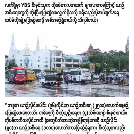
လက်ရှိမှာ YBS စီးနင်းသူက ကိုဗစ်ကာလကထက် များလာတာကြောင့် ယာဉ်
အစီးရေတွေကို တိုးပြီးပြေးဆွဲပေးလျှက်ရှိသလို ခရီးသည်လိုအပ်ချက်အရ
ထပ်မံတိုးချဲ့ပြေးဆွဲပေးဖို့ အစီအစဉ်ရှိတယ်လို့ သိရပါတယ်။
“ အခုက ယာဉ်လိုင်းပေါင်း (၉၆)လိုင်းက ယာဉ်အစီးရေ (၂၅၀၀)လောက်နေ့စဉ်
ပြေးဆွဲပေးနေတယ်။ တစ်နေ့ကို စီးတဲ့သူဦးရေက (၄)သိန်းကျော် စီးနင်းတယ်။
ကိုဗစ်တတိယလှိုင်းအထိ ရုံးတွေပိတ်ထားတဲ့အချိန်တုန်းကဆို ယာဉ်လိုင်း
(၅၀)က ယာဉ်အစီးရေ (၁၀၀၀)လောက်တာပြေးဆွဲခဲ့ရတာ။ စီးတဲ့သူကလည်း