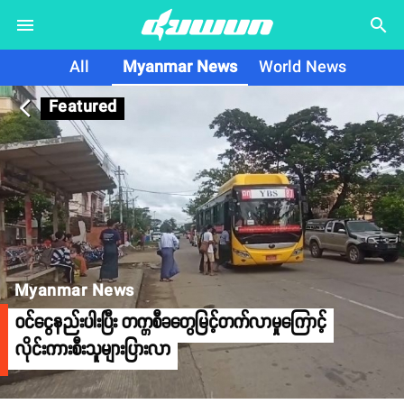
search
All
Myanmar News
World News
Featured
arrow_back_ios
Myanmar News
ဝင်ငွေနည်းပါးပြီး တက္ကစီခတွေမြင့်တက်လာမှုကြောင့်
လိုင်းကားစီးသူများပြားလာ