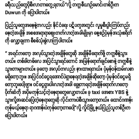
ခရီးသည်တွေပိုစီးလာတာတွေ့ရတယ်”လို့ တက္ကစီယာဉ်မောင်းတစ်ဦးက
Duwun ကို ပြောပါတယ်။
ပြည်သူတွေအနေနဲ့ကလည်း နိုင်ငံရေး ပဋိပက္ခအတွင်း လူမှုစီးပွါးကြပ်တည်း
နေတဲ့အချိန် အစစအရာရာစျေးတက်လာတဲ့အခါမျိုးမှာ နေ့စဉ်ပုံမှန်အသုံးစရိတ်
ကို လျှော့ချကာ စီစစ်သုံးစွဲလာကြပါတယ်။
“ အရင်ကတော့ အလုပ်သွားတဲ့အချိန်တွေဆို အချိန်မီရောက်ဖို့ တက္ကစီနဲ့သွား
တယ်။ တစ်ခါတစ်လေ အပြင်သွားရင်တောင် အမြန်ရောက်ချင်စောနဲ့ တက္ကစီနဲ့
သွားတာများတယ်။ ခုတော့ အလုပ်ကလည်း နားထားရတယ်။ ပုံမှန်ဝန်ထမ်းလစာ
မရှိတော့ဘူး။ အပြင်ဝင်ငွေရအောင်ပဲရှာနေရတဲ့အချိန်ဆိုတော့ ပုံမှန်ဝင်ငွေမရှိ
တော့ဘူးပေါ့ဗျာ။ ဝင်ငွေရှားပါးလာတဲ့အခါ ချွေတာရတဲ့အချိန်ရောက်လာတော့
ပိုက်ဆံကို အပိုမကုန်သင့်တဲ့နေရာတွေလျော့တယ်။ ခု taxi ခအစား YBS နဲ့
သွားလို့အဆင်ပြေတဲ့နေရာတွေဆို လိုင်းကားပဲစီးသွားတော့တယ်။ ထောင်ဂဏန်း
ကုန်မယ့်နေရာ ရာဂဏန်းပဲကုန်တော့တာပေါ့”လို့ လှိုင်မြို့နယ်ပြည်သူတစ်ဦးက
ပြောပါတယ်။