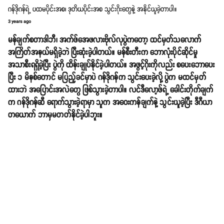
ဂန်ဒိုဂန်ရဲ့ ပထမပိုင်းအစ၊ ဒုတိယပိုင်းအစ သွင်းဂိုးတွေနဲ့ အနိုင်ယူခဲ့တာပါ။
3 years ago
မန်ချက်စတာဒါဘီ၊ အက်ဖ်အေဖလားဗိုလ်လုပွဲကတော့ ထင်မှတ်သလောက်
အကြိတ်အနယ်မရှိခဲ့ဘဲ ပြီးဆုံးခဲ့ပါတယ်။ မန်စီးတီးက ဘောလုံးပိုင်ဆိုင်မှု
အသာစီးရရှိခဲ့ပြီး ပွဲကို ထိန်းချုပ်နိုင်ခဲ့ပါတယ်။ အဖွင့်ဂိုးကိုလည်း စပေးဘောပေး
ပြီး ၁ မိနစ်တောင် မပြည့်ခင်မှာပဲ ဂန်ဒိုဂန်က သွင်းပေးခဲ့လို့ ပွဲက မထင်မှတ်
ထားဘဲ အပြောင်းအလဲတွေ ဖြစ်သွားခဲ့တာပါ။ လင်ဒီလော့ဖ်ရဲ့ ခေါင်းတိုက်ချက်
က ဂန်ဒိုဂန်ဆီ ရောက်သွားခဲ့ရာမှာ သူက အဝေးကန်ချက်နဲ့ သွင်းယူခဲ့ပြီး ဒီဂီယာ
တယောက် ဘာမှမတတ်နိုင်ခဲ့ပါဘူး။