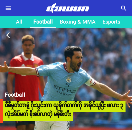
search
All
Football
Boxing & MMA
Esports
arrow_back_ios
Football
ဝီစီမှုတ်တာနဲ့ ဂိုးသွင်းကာ ယူနိုက်တက်ကို အနိုင်ယူပြီး ဖလား ၃
လုံးအိပ်မက် နီးစပ်လာတဲ့ မန်စီးတီး