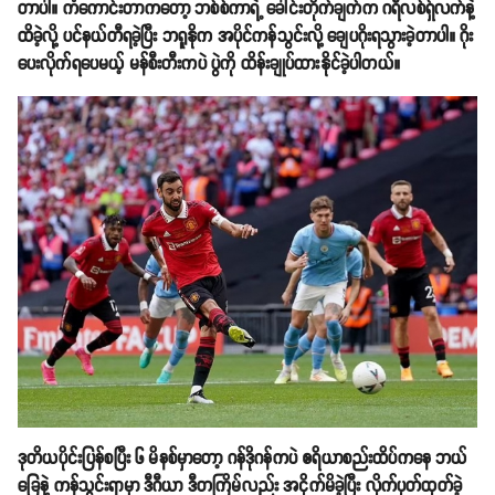
တာပါ။ ကံကောင်းတာကတော့ ဘစ်စ်ကာရဲ့ ခေါင်းတိုက်ချက်က ဂရီလစ်ရှ်လက်နဲ့
ထိခဲ့လို့ ပင်နယ်တီရခဲ့ပြီး ဘရူနိုက အပိုင်ကန်သွင်းလို့ ချေပဂိုးရသွားခဲ့တာပါ။ ဂိုး
ပေးလိုက်ရပေမယ့် မန်စီးတီးကပဲ ပွဲကို ထိန်းချုပ်ထားနိုင်ခဲ့ပါတယ်။
ဒုတိယပိုင်းပြန်စပြီး ၆ မိနစ်မှာတော့ ဂန်ဒိုဂန်ကပဲ ဧရိယာစည်းထိပ်ကနေ ဘယ်
ခြေနဲ့ ကန်သွင်းရာမှာ ဒီဂီယာ ဒီတကြိမ်လည်း အငိုက်မိခဲ့ပြီး လိုက်ပုတ်ထုတ်ခဲ့