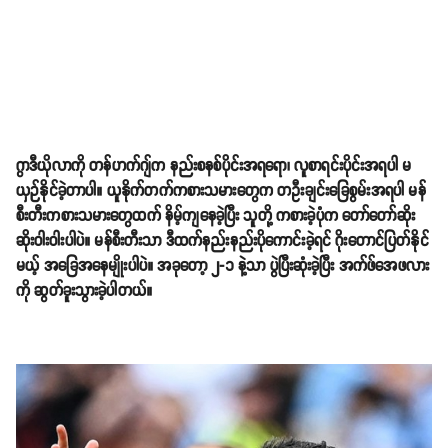
ဂွာဒီယိုလာကို တန်ဟက်ဂျ်က နည်းစနစ်ပိုင်းအရရော၊ လူစာရင်းပိုင်းအရပါ မ
ယှဉ်နိုင်ခဲ့တာပါ။ ယူနိုက်တက်ကစားသမားတွေက တဦးချင်းခြေစွမ်းအရပါ မန်
စီးတီးကစားသမားတွေထက် နိမ့်ကျနေခဲ့ပြီး သူတို့ ကစားခဲ့ပုံက တော်တော်ဆိုး
ဆိုးဝါးဝါးပါပဲ။ မန်စီးတီးသာ ဒီထက်နည်းနည်းပိုကောင်းခဲ့ရင် ဂိုးတောင်ပြတ်နိုင်
မယ့် အခြေအနေမျိုးပါပဲ။ အခုတော့ ၂-၁ နဲ့သာ ပွဲပြီးဆုံးခဲ့ပြီး အက်ဖ်အေဖလား
ကို ဆွတ်ခူးသွားခဲ့ပါတယ်။