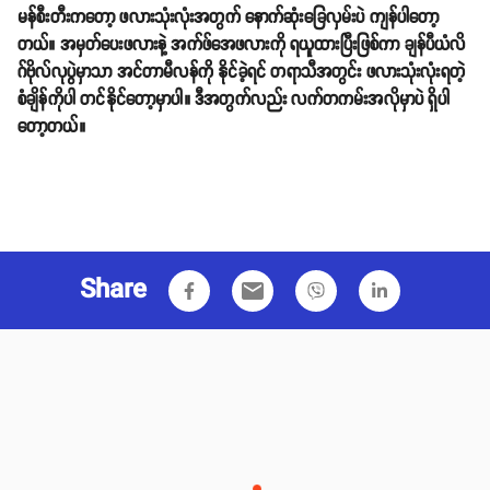
မန်စီးတီးကတော့ ဖလားသုံးလုံးအတွက် နောက်ဆုံးခြေလှမ်းပဲ ကျန်ပါတော့
တယ်။ အမှတ်ပေးဖလားနဲ့ အက်ဖ်အေဖလားကို ရယူထားပြီးဖြစ်ကာ ချန်ပီယံလိ
ဂ်ဗိုလ်လုပွဲမှာသာ အင်တာမီလန်ကို နိုင်ခဲ့ရင် တရာသီအတွင်း ဖလားသုံးလုံးရတဲ့
စံချိန်ကိုပါ တင်နိုင်တော့မှာပါ။ ဒီအတွက်လည်း လက်တကမ်းအလိုမှာပဲ ရှိပါ
တော့တယ်။
Share
email