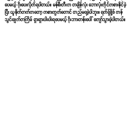
ပေမယ့် ဂိုးပေးလိုက်ရပါတယ်။ မန်စီးတီးက တချိန်လုံး ဘောလုံးကိုင်ကစားနိုင်ခဲ့
ပြီး ယူနိုက်တက်ကတော့ ကစားကွက်တောင် တည်မရခဲ့ပါဘူး။ ရက်ရှ်ဖို့ဒ် ကန်
သွင်းချက်တကြိမ် ရှားရှားပါးပါးရပေမယ့် ဂိုးဘားတန်းပေါ် ကျော်သွားခဲ့ပါတယ်။