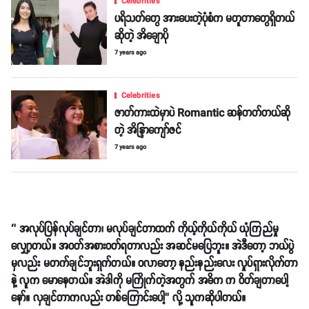
Celebrities
ပရိသတ်တွေ အားပေးတဲ့ပုံစံက မတူတာတွေရှိတယ်
ဆိုတဲ့ အိချောပို
7 years ago
Celebrities
ဇာတ်ကားထဲမှာပဲ Romantic ဆန်တတ်တယ်ဆို
တဲ့ အိန္ဒြာကျော်ဇင်
7 years ago
‘’ အလုပ်ပြန်လုပ်ချင်တာ၊ မလုပ်ချင်တာထက် ကိုယ့်ကိုယ်ကိုယ် ယုံကြည်မှု
လျှော့တယ်။ အဝတ်အစားဝတ်ရတာလည်း အဆင်မပြေဘူး။ အဲဒီတော့ ဘယ်ပွဲ
မှလည်း မတက်ချင်ဘူးရှက်တယ်။ ဝလာတော့ နည်းနည်းလေး လှုပ်ရှားလိုက်တာ
နဲ့ လူက မောနေတယ်။ အဲဒါကို မကြိုက်တဲ့အတွက် အဓိက က ဝိတ်ချတာပေါ့
နော်။ လှချင်တာကလည်း တစ်ကြောင်းပေါ့’’ လို့ သူကဆိုပါတယ်။