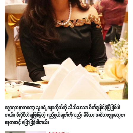
ချောရတနာကတော့ သူမရဲ့ ခန္ဓာကိုယ်ကို သိသိသာသာ ဝိတ်ချနိုင်ခဲ့ပြီဖြစ်ပါ
တယ်။ ဒီလိုဝိတ်ချဖြစ်ခဲ့တဲ့ ရည်ရွယ်ချက်ကိုလည်း မီဒီယာ အင်တာဗျူးတွေက
နေတဆင့် ပြောပြခဲ့ပါတယ်။