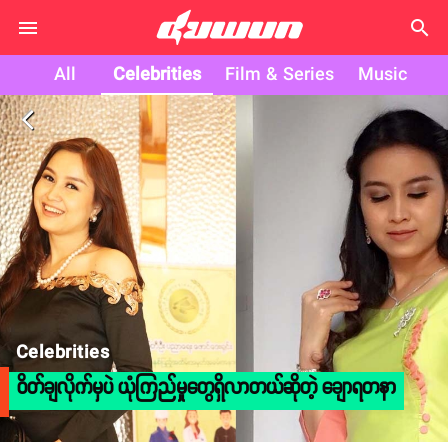
search
All
Celebrities
Film & Series
Music
arrow_back_ios
Celebrities
ဝိတ်ချလိုက်မှပဲ ယုံကြည်မှုတွေရှိလာတယ်ဆိုတဲ့ ချောရတနာ