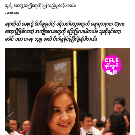
သူ့ရဲ့ အတွေ့အကြုံတွေကို ပြန်လည်မျှဝေခဲ့ပါတယ်။
7 years ago
ခန္ဓာကိုယ် ဝနေလို့ ဝိတ်ချချင်တဲ့ ပရိသတ်တွေအတွက် ချောရတနာက Gym
ဆော့လို့ဖြစ်လာတဲ့ အကျိုးလေးတွေကို ပြောပြလာပါတယ်။ သူဆိုရင်တော့
ပေါင် ၁၈၀ ကနေ ၁၃၅ အထိ ဝိတ်ချနိုင်ခဲ့ပြီလို့ဆိုပါတယ်။