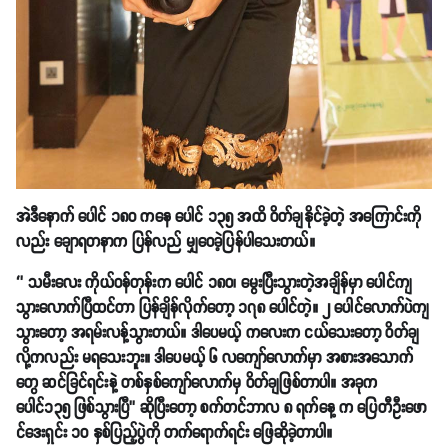
အဲဒီနောက် ပေါင် ၁၈၀ ကနေ ပေါင် ၁၃၅ အထိ ဝိတ်ချနိုင်ခဲ့တဲ့ အကြောင်းကို
လည်း ချောရတနာက ပြန်လည် မျှဝေခဲ့ပြန်ပါသေးတယ်။
‘’ သမီးလေး ကိုယ်ဝန်တုန်းက ပေါင် ၁၈၀၊ မွေးပြီးသွားတဲ့အချိန်မှာ ပေါင်ကျ
သွားလောက်ပြီထင်တာ ပြန်ချိန်လိုက်တော့ ၁၇၈ ပေါင်တဲ့။ ၂ ပေါင်လောက်ပဲကျ
သွားတော့ အရမ်းလန့်သွားတယ်။ ဒါပေမယ့် ကလေးက ငယ်သေးတော့ ဝိတ်ချ
လို့ကလည်း မရသေးဘူး။ ဒါပေမယ့် ၆ လကျော်လောက်မှာ အစားအသောက်
တွေ ဆင်ခြင်ရင်းနဲ့ တစ်နှစ်ကျော်လောက်မှ ဝိတ်ချဖြစ်တာပါ။ အခုက
ပေါင်၁၃၅ ဖြစ်သွားပြီ’’ ဆိုပြီးတော့ စက်တင်ဘာလ ၈ ရက်နေ့ က ပြေတီဦးဖော
င်ဒေးရှင်း ၁၀ နှစ်ပြည့်ပွဲကို တက်ရောက်ရင်း ဖြေဆိုခဲ့တာပါ။