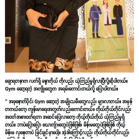
ချောရတနာက လက်ရှိ ခန္ဓာကိုယ် ကိုလည်း ယုံကြည်မှုရှိလာပြီလို့ဆိုပါတယ်။
Gym ဆော့ရတဲ့ အကျိုးတွေက အရမ်းကောင်းတယ်လို့ ပြောပါတယ်။
‘’ အခုနောက်ပိုင်း Gym ဆော့တဲ့ အမျိုးသမီးတွေလည်း များလာတယ်။ အမှန်
တကယ်တော့ ကျန်းမာရေးအတွက်လည်းကောင်းတယ်။ ကိုယ်ကိုယ်တိုင်လည်း
အဝတ်အစားဝတ်ရတာ အဆင်ပြေလာတော့ ကိုယ့်ကိုယ်ကိုယ် ယုံကြည်မှုရှိ
တယ်။ ဘာပဲပြောပြော ယောကျ်ားတွေပဲဖြစ်ဖြစ်၊ မိန်းမတွေပဲဖြစ်ဖြစ် ကိုယ့်
မိန်းမ လှနေတာပဲ မြင်ချင်မှာပေါ့။ အဲ့ဒါကြောင့်လည်း ကိုယ်ကိုယ်တိုင်လည်း