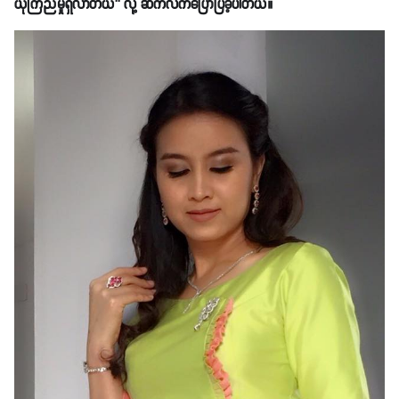
ယုံကြည်မှုရှိလာတယ်’’ လို့ ဆက်လက်ပြောပြခဲ့ပါတယ်။