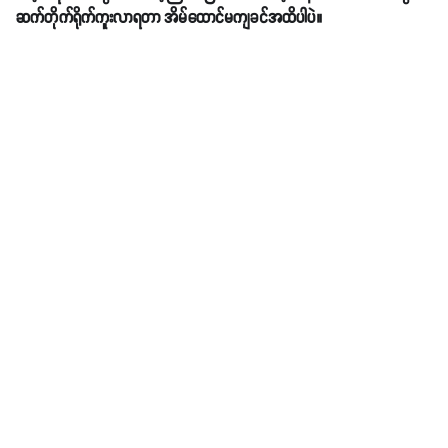
ဆက်တိုက်ရိုက်ကူးလာရတာ အိမ်ထောင်မကျခင်အထိပါပဲ။