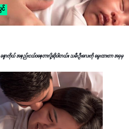
ွင်
့ ခန္ဓာကိုယ် အနည်းငယ်ဝနေတာလို့ဆိုပါတယ်။ သမီးဦးလေးကို မွေးထားတာ အခုမှ