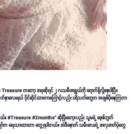
သမီးလေး Treasure ကတော့ အခုဆိုရင် ၂ လသမီးအရွယ်ကို ရောက်ရှိလို့နေပါပြီ။
တဲ့ မျက်နှာလေးရယ် ပိုင်ဆိုင်ထားတာကြောင့်လည်း ပရိသတ်တွေက အချစ်ပိုနေကြတာ
သွားတယ်။ #Treasure #2months’’ ဆိုပြီးတော့လည်း သူမရဲ့ ဖေ့စ်ဘွတ်
ော်က ရေးသားထားတာ တွေ့ရပါတယ်။ အဲဒီနောက် သမီးလေးရဲ့ အလှဓာတ်ပုံတွေ