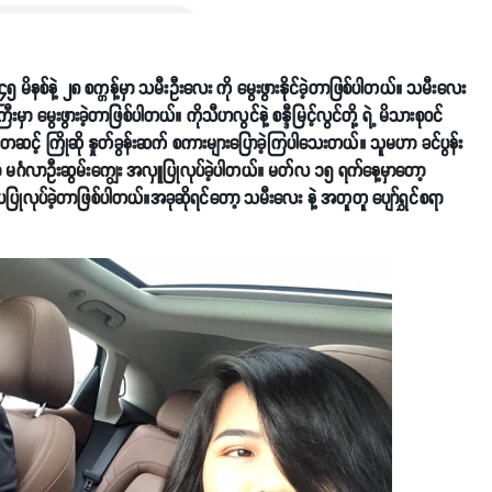
၅ မိနစ်နဲ့ ၂၈ စက္ကန့်မှာ သမီးဦးလေး ကို မွေးဖွားနိုင်ခဲ့တာဖြစ်ပါတယ်။ သမီးလေး
းမှာ မွေးဖွားခဲ့တာဖြစ်ပါတယ်။ ကိုသီဟလွင်နဲ့ စန္ဒီမြင့်လွင်တို့ ရဲ့ မိသားစုဝင်
ြိုဆို နှုတ်ခွန်းဆက် စကားများပြောခဲ့ကြပါသေးတယ်။ သူမဟာ ခင်ပွန်း
 မင်္ဂလာဦးဆွမ်းကျွေး အလှူပြုလုပ်ခဲ့ပါတယ်။ မတ်လ ၁၅ ရက်နေ့မှာတော့
းပပြုလုပ်ခဲ့တာဖြစ်ပါတယ်။
အခုဆိုရင်တော့ သမီးလေး နဲ့ အတူတူ ပျော်ရွှင်စရာ