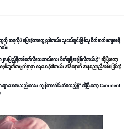
ေကို အခုလိုပဲ ပြောခဲ့တာတွေ့ရပါတယ်။ သူငယ်ချင်းဖြစ်သူ စိတ်ဓာတ်မကျစေဖို့
တယ်။
ြည့်ဖို့တစ်ပတ်လိုသေးတယ်လေ။ ဝိတ်ချဖို့အချိန်လိုတယ်ဟဲ့
’’ ဆိုပြီးတော့
ေ့စ်ဘွတ်စာမျက်နှာမှာ ရေးသားခဲ့ပါတယ်။ အဲဒီနောက် အနုပညာညီအစ်မဖြစ်တဲ့
ျားများသာစားသည်းလေး။ ကျန်တာခေါင်းထဲမထည့်နဲ့’’ ဆိုပြီးတော့ Comment
။