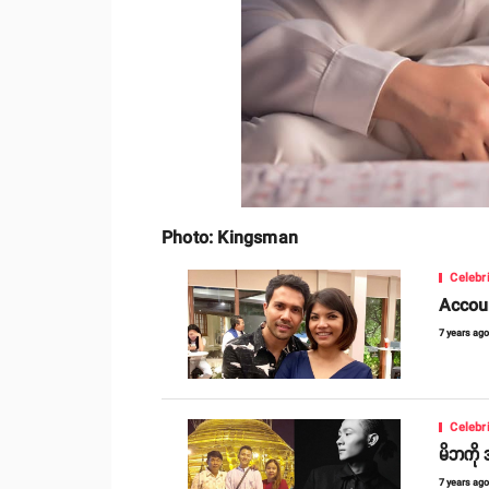
Photo: Kingsman
Celebr
Account
7 years ag
Celebr
မိဘကို အ
7 years ag