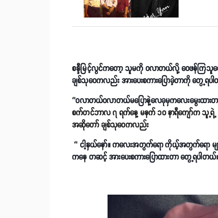
စန္ဒီမြင့်လွင်ကတော့ သူမကို ဝလာတယ်လို့ ဝေဖန်ကြသူတွ
ချစ်သုဝေကလည်း အားပေးစကားပြောခဲ့တာကို တွေ့ရပါ
‘’ဝလာတယ်ဝလာတယ်မပြောနဲ့လေခုမှကလေးမွေးထားတာ၂လပ
စက်တင်ဘာလ ၇ ရက်နေ့ မနက် ၁၀ နာရီကျော်က သူ့ရဲ့ ဖ
အဆိုတော် ချစ်သုဝေကလည်း
‘’ ငါ့နှယ်နော်။ ကလေးအတွက်ရော ကိုယ့်အတွက်ရော မ
ကနေ တဆင့် အားပေးစကားပြောထားတာ တွေ့ရပါတယ်