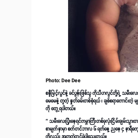
Photo: Dee Dee
စန္ဒီမြင့်လွင်နဲ့ ခင်ပွန်းဖြစ်သူ ကိုသီဟလွင်တို့ရဲ့ 
မေမေနဲ့ တူတဲ့ နှုတ်ခမ်းတစ်စုံရယ် ၊ ချစ်စရာကောင်း
ကို တွေ့ရပါတယ်။
‘’
သမီးလေးပြုံးနေရင်ကမ္ဘာကြီးတစ်ခုလုံးငြိမ်းချမ်း
စာမျက်နှာမှာ စက်တင်ဘာလ ၆ ရက်နေ့ ညနေ ၄ နာရီကျ
ကိုလည်း အတူတွဲတင်ခဲ့ပါသေးတယ်။