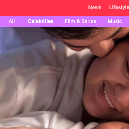
News
Lifestyl
All
Celebrities
Film & Series
Music