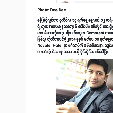
Photo: Dee Dee
စန္ဒီမြင့်လွင်ဟာ ဇူလိုင်လ ၁၄ ရက်နေ့ နေ့လယ် ၁၂ နာရီ ၄
ရဲ့ ကိုယ်အလေးချိန်ကတော့ ၆ ပေါင်ပါ။ ပန်းလှိုင် ဆေးရုံကြီ
အသစ်လေးကိုတော့ ပရိသတ်တွေက Comment ကနေတဆင့် က
ဖြစ်သူ ကိုသီဟလွင်နဲ့
၂၀၁၈ ခုနှစ် မတ်လ ၁၀ ရက်နေ့မှာ
Novotel Hotel မှာ မင်္ဂလာပွဲကို ခမ်းခမ်းနားနား ကျင်
ကောင်းတဲ့ မိသားစု ဘဝလေးကို ပိုင်ဆိုင်ထားနိုင်ပါပြီ။