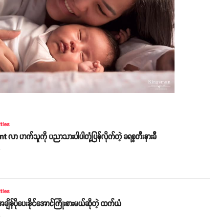
ities
 လာ ဟက်သူကို ပညာသားပါပါတုံ့ပြန်လိုက်တဲ့ ခရစ္စတီးနားခီ
o
ities
ချိန်ပိုပေးနိုင်အောင်ကြိုးစားမယ်ဆိုတဲ့ ထက်ယံ
o