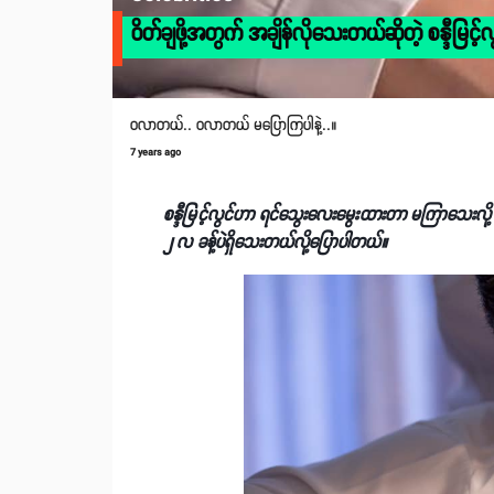
ဝိတ်ချဖို့အတွက် အချိန်လိုသေးတယ်ဆိုတဲ့ စန္ဒီမြင့်လ
ဝလာတယ်.. ဝလာတယ် မပြောကြပါနဲ့..။
7 years ago
စန္ဒီမြင့်လွင်ဟာ ရင်သွေးလေးမွေးထားတာ မကြာသေးလို
၂ လ ခန့်ပဲရှိသေးတယ်လို့ပြောပါတယ်။