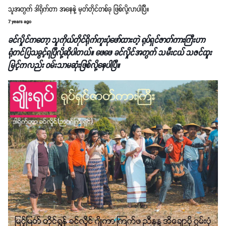
သူအတွက် ဒါရိုက်တာ အနေနဲ့ မှတ်တိုင်တစ်ခု ဖြစ်လို့လာပါပြီ။
7 years ago
ခင်လှိုင်ကတော့ သူကိုယ်တိုင်ရိုက်ကူးပုံဖော်ထားတဲ့ ရုပ်ရှင်ဇာတ်ကားကြီးဟာ
ရုံတင်ပြသခွင့်ရပြီလို့ဆိုပါတယ်။ ဖေဖေ ခင်လှိုင်အတွက် သမီးငယ် သဇင်ထူး
မြင့်ကလည်း ဝမ်းသာမဆုံးဖြစ်လို့နေပါပြီ။