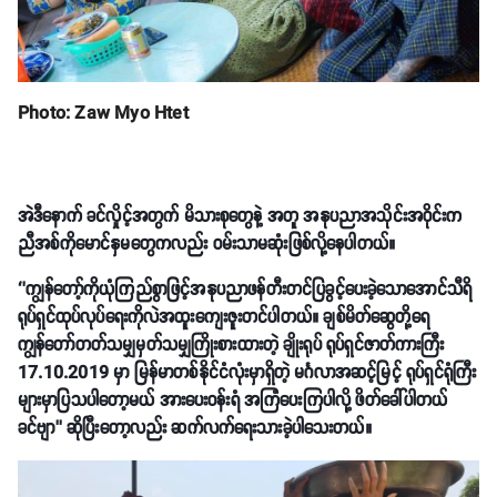
Photo: Zaw Myo Htet
အဲဒီနောက် ခင်လှိုင့်အတွက် မိသားစုတွေနဲ့ အတူ အနုပညာအသိုင်းအဝိုင်းက
ညီအစ်ကိုမောင်နှမတွေကလည်း ဝမ်းသာမဆုံးဖြစ်လို့နေပါတယ်။
‘’ကျွန်တော့်ကိုယုံကြည်စွာဖြင့်အနုပညာဖန်တီးတင်ပြခွင့်ပေးခဲ့သောအောင်သီရိ
ရုပ်ရှင်ထုပ်လုပ်ရေးကိုလဲအထူးကျေးဇူးတင်ပါတယ်။ ချစ်မိတ်ဆွေတို့ရေ
ကျွန်တော်တတ်သမျှမှတ်သမျှကြိုးစားထားတဲ့ ချိုးရုပ် ရုပ်ရှင်ဇာတ်ကားကြီး
17.10.2019 မှာ မြန်မာတစ်နိုင်ငံလုံးမှာရှိတဲ့ မင်္ဂလာအဆင့်မြင့် ရုပ်ရှင်ရုံကြီး
များမှာပြသပါတော့မယ် အားပေးဝန်းရံ အကြံပေးကြပါလို့ ဖိတ်ခေါ်ပါတယ်
ခင်ဗျာ’’ ဆိုပြီးတော့လည်း ဆက်လက်ရေးသားခဲ့ပါသေးတယ်။