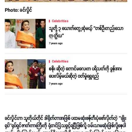
Photo: ခင်လှိုင်
Celebrities
သူတို့ ၃ ယောက်တွေ့ဆုံမယ့် ''တစ်ဦးတည်းသော
ဣတ္ထိယ''
7 years ago
Celebrities
စနိုး ဆိုတဲ့ ကောင်မလေးက ပရိသတ်ကို ခွန်အား
ပေးလိမ့်မယ်ဆိုတဲ့ ဝတ်မှုံရွှေရည်
7 years ago
ခင်လှိုင်ဟာ သူကိုယ်တိုင် ဒါရိုက်တာအဖြစ် ပထမဆုံးဖန်တီးပုံဖော်လိုက်တဲ့ ‘’ချိုး
ရုပ်’’ရုပ်ရှင်ဇာတ်ကားကြီးကို ရုံတင်ပြသခွင့်ရပြီဖြစ်လို့ ဝမ်းသာမဆုံးဖြစ်လို့နေပါ