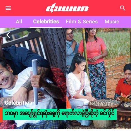
search
All
Celebrities
Film & Series
Music
arrow_back_ios
Celebrities
ဘဝမှာ အပျော်ရွှင်ရဆုံးနေ့ကို ရောက်လာခဲ့ပြီဆိုတဲ့ ခင်လှိုင်