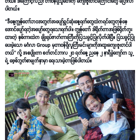
တယ်။ ဒါကြောင့်လည်း တာဝန်ရှိသူတေါကို ကျေးဇူးတင်ကြောင်းတွေ ပြောလာ
ပါတယ်။
‘’ဒီနေ့ကျွန်တော်ဘဝအတွက်အပျော်ရွှင်ဆုံးနေ့ရက်တွေထဲကရင်တွေတုန်နေ
အောင်ပျော်ရတဲ့အပျော်တွေရသောရက်ပါ။ ကျွန်တော် ဒါရိုက်တာအဖြစ်ရိုက်ကူး
ထားတဲ့ နှစ်ကားထဲက ချိုးရုပ်ဇာတ်ကားကြီးကိုပြသခွင့်ပြုလိုက်ပါပြီ။ ပြသခွင့်ပြု
ပေးခဲ့သော မင်္ဂလာ Group မှတာဝန်ရှိလူကြီးမင်းများကိုအထူးကျေးဇူးတင်ပါ
တယ်’’ လို့ အစပျိုးကာ စက်တင်ဘာလ ၂၀ ရက်နေ့ ညနေ ၂ နာရီခွဲကျော်က သူ့
ရဲ့ ဖေ့စ်ဘွတ်စာမျက်နှာမှာ ရေးသားခဲ့တာဖြစ်ပါတယ်။