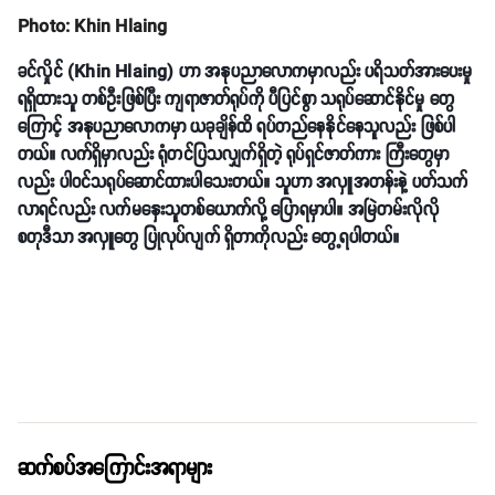
Photo: Khin Hlaing
ခင်လှိုင် (Khin Hlaing) ဟာ အနုပညာလောကမှာလည်း ပရိသတ်အားပေးမှု
ရရှိထားသူ တစ်ဦးဖြစ်ပြီး ကျရာဇာတ်ရုပ်ကို ပီပြင်စွာ သရုပ်ဆောင်နိုင်မှု တွေ
ကြောင့် အနုပညာလောကမှာ ယခုချိန်ထိ ရပ်တည်နေနိုင်နေသူလည်း ဖြစ်ပါ
တယ်။ လက်ရှိမှာလည်း ရုံတင်ပြသလျှက်ရှိတဲ့ ရုပ်ရှင်ဇာတ်ကား ကြီးတွေမှာ
လည်း ပါဝင်သရုပ်ဆောင်ထားပါသေးတယ်။ သူဟာ အလှူအတန်းနဲ့ ပတ်သက်
လာရင်လည်း လက်မနှေးသူတစ်ယောက်လို့ ပြောရမှာပါ။ အမြဲတမ်းလိုလို
စတုဒီသာ အလှူတွေ ပြုလုပ်လျက် ရှိတာကိုလည်း တွေ့ရပါတယ်။
ဆက်စပ်အကြောင်းအရာများ