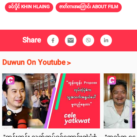
ခင်လှိုင် KHIN HLAING
ဇာတ်ကားအကြောင်း ABOUT FILM
Share
email
Duwun On Youtube
>