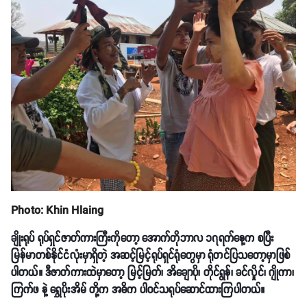
Photo: Khin Hlaing
ချိုးရုပ် ရုပ်ရှင်ဇာတ်ကားကြီးကိုတော့ အောက်တိုဘာလ ၁၇ရက်နေ့က စပြီး
မြန်မာတစ်နိုင်ငံလုံးမှာရှိတဲ့ အဆင့်မြင့်ရုပ်ရှင်ရုံတွေမှာ ရုံတင်ပြသတော့မှာဖြစ်
ပါတယ်။ ဒီဇာတ်ကားထဲမှာတော့ မြင့်မြတ်၊ အိချောပို၊ တိုင်ရွန်၊ ခင်လှိုင်၊ ဂျိုကာ၊
ကြက်ဖ နဲ့ ရွှေပိုးအိမ် တို့က အဓိက ပါဝင်သရုပ်ဆောင်ထားကြပါတယ်။