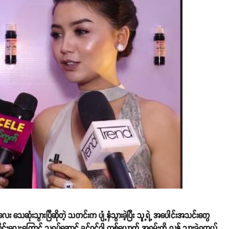
ေး သေဆုံးသွားပြီဆိုတဲ့ သတင်းက ပျံ့နှံသွားခဲ့ပြီး သူ့ရဲ့ အပေါင်းအသင်းတွေ
ုင်းလေးကြောင့် သရုပ်ဆောင် ခင်ဝင့်ဝါ တစ်ယောက် အရမ်းကို လန့် သွားခဲ့ရတယ်