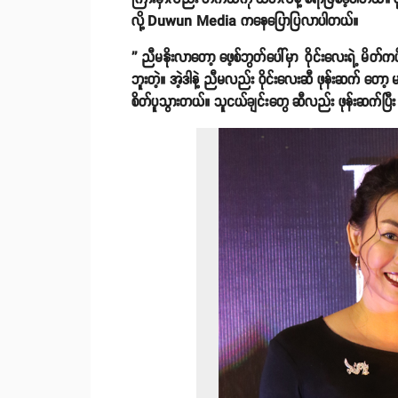
လို့ Duwun Media ကနေပြောပြလာပါတယ်။
'' ညီမနိုးလာတော့ ဖေ့စ်ဘွတ်ပေါ်မှာ ဝိုင်းလေးရဲ့ 
ဘူးတဲ့။ အဲ့ဒါနဲ့ ညီမလည်း ဝိုင်းလေးဆီ ဖုန်းဆက် တော
စိတ်ပူသွားတယ်။ သူငယ်ချင်းတွေ ဆီလည်း ဖုန်းဆက်ပြီး