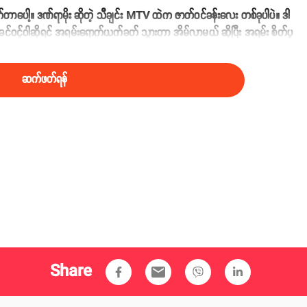
လိုက်တာပေါ့။ ဒဏ်ရာမိုး ဆိုတဲ့ သီချင်း MTV ထဲက ဇာတ်ဝင်ခန်းလေး တစ်ခုပါပဲ။ ဒါ
 ခင်ဝင့်ဝါဆိုရင် အရမ်းရောက်ယက်ခတ် သွားတာ အိမ်လာမယ် ဆိုပြီး အရမ်း စိတ်ပူ
န်ပြောလိုက်တာပါ'' လို့ ဝိုင်းလေးက ပြောပါတယ်။
ဆက်ဖတ်ရန်
Share
email