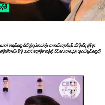
င့်ဝါ
်ယောက် အရမ်းတွေ စိတ်ပူခဲ့ရပါတယ်တဲ့။ တကယ်မဟုတ်မှန်း သိလိုက်ရ ချိန်မှာ
့ ပြောပါတယ်။ ဒီလို သတင်းတွေဖြစ်လာခဲ့တဲ့ ဝိုင်းလေးကလည်း သူငယ်ချင်းတွေကို