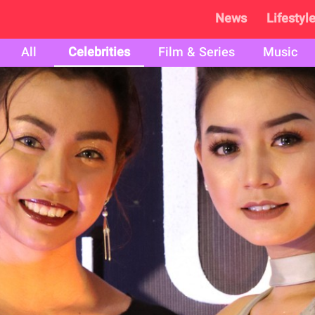
News
Lifestyl
All
Celebrities
Film & Series
Music