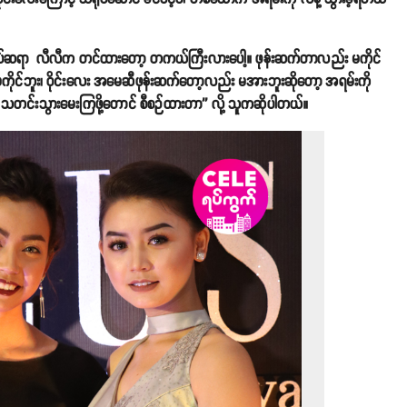
မိတ်ကပ်ဆရာ လီလီက တင်ထားတော့ တကယ်ကြီးလားပေါ့။ ဖုန်းဆက်တာလည်း မကိုင်
့ မကိုင်ဘူး၊ ဝိုင်းလေး အမေဆီဖုန်းဆက်တော့လည်း မအားဘူးဆိုတော့ အရမ်းကို
 သတင်းသွားမေးကြဖို့တောင် စီစဉ်ထားတာ'' လို့ သူကဆိုပါတယ်။