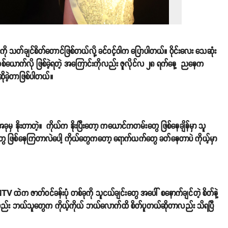
းကို သတ်ချင်စိတ်တောင်ဖြစ်တယ်လို့ ခင်ဝင့်ဝါက ပြောပါတယ်။ ဝိုင်းလေး သေဆုံး
ူးတစ်ယောက်လို ဖြစ်ခဲ့ရတဲ့ အကြောင်းကိုလည်း ဇူလိုင်လ ၂၈ ရက်နေ့ ညနေက
ုခဲ့တာဖြစ်ပါတယ်။
 နိုးတာတဲ့။ ကိုယ်က နိုးပြီးတော့ ကယောင်ကတမ်းတွေ ဖြစ်နေချိန်မှာ သူ
တွေ ဖြစ်နေကြတာလဲပေါ့ ကိုယ်တွေကတော့ ရောက်ယက်တွေ ခတ်နေတာပဲ ကိုယ့်မှာ
TV ထဲက ဇာတ်ဝင်ခန်းပုံ တစ်ခုကို သူငယ်ချင်းတွေ အပေါ် စနောက်ချင်တဲ့ စိတ်နဲ့
ိန်မှာလည်း ဘယ်သူတွေက ကိုယ့်ကိုယ် ဘယ်လောက်ထိ စိတ်ပူတယ်ဆိုတာလည်း သိရပြီ