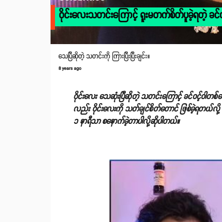
ဝိုင်းလေးသတင်းကြောင့် ရူးမတက်စိတ်ပူခဲ့ရတဲ့ ခင်ဝ
သေပြီဆိုတဲ့ သတင်းကို ကြားပြီးပြီးချင်း။
8 years ago
ဝိုင်းလေး သေဆုံးပြီဆိုတဲ့ သတင်းကြောင့် ခင်ဝင့်ဝါတစ
လည်း ဝိုင်းလေးကို သတ်ချင်စိတ်တောင် ဖြစ်ခဲ့ရတယ်လို
၁ နာရီသာ စနောက်ခဲ့တာပါလို့ဆိုပါတယ်။