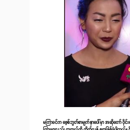
မကြာခင်က ဖေ့စ်ဘွတ်စာမျက်နှာပေါ်မှာ အဆိုတော် ဝိုင်းလ
ကြားမှာလည်း တကယ်ကို ထိတ်လန့် စရာဖြစ်ခဲ့ပါတယ်။ ဝိ