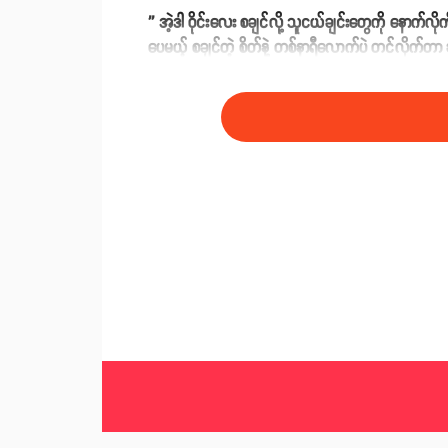
'' အဲ့ဒါ ဝိုင်းလေး စချင်လို့ သူငယ်ချင်းတွေကို နောက်
ပေမယ့် စချင်တဲ့ စိတ်နဲ့ တစ်နာရီလောက်ပဲ တင်လိုက်တာ
သွားတာ အဲ့ဒါနဲ့ အားလည်း အားနာတော့ ခဏအတွင်းမှာ ပြ