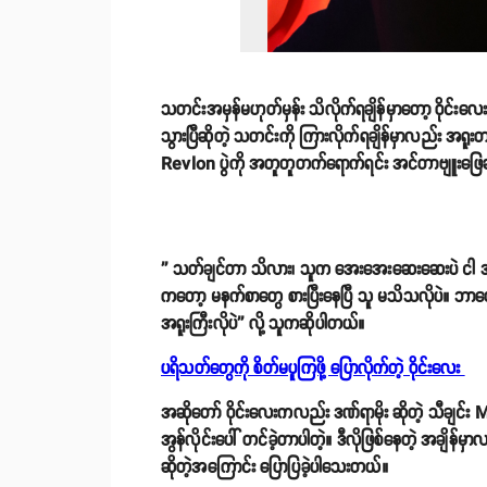
သတင်းအမှန်မဟုတ်မှန်း သိလိုက်ရချိန်မှာတော့ ဝိုင်းလေ
သွားပြီဆိုတဲ့ သတင်းကို ကြားလိုက်ရချိန်မှာလည်း အရ
Revlon ပွဲကို အတူတူတက်ရောက်ရင်း အင်တာဗျူးဖြေဆိ
'' သတ်ချင်တာ သိလား၊ သူက အေးအေးဆေးဆေးပဲ ငါ အခုမှ
ကတော့ မနက်စာတွေ စားပြီးနေပြီ သူ မသိသလိုပဲ။ ဘာ
အရူးကြီးလိုပဲ'' လို့ သူကဆိုပါတယ်။
ပရိသတ်တွေကို စိတ်မပူကြဖို့ ပြောလိုက်တဲ့ ဝိုင်းလေး
အဆိုတော် ဝိုင်းလေးကလည်း ဒဏ်ရာမိုး ဆိုတဲ့ သီချင်း M
အွန်လိုင်းပေါ် တင်ခဲ့တာပါတဲ့။ ဒီလိုဖြစ်နေတဲ့ အချ
ဆိုတဲ့အကြောင်း ပြောပြခဲ့ပါသေးတယ်။