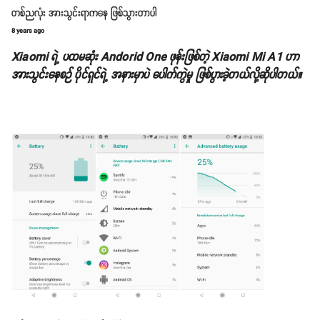
တစ်ညလုံး အားသွင်းရာကနေ ဖြစ်သွားတာပါ
8 years ago
Xiaomi ရဲ့ ပထမဆုံး Andorid One ဖုန်းဖြစ်တဲ့ Xiaomi Mi A1 ဟာ
အားသွင်းနေစဉ် ပိုင်ရှင်ရဲ့ အနားမှာပဲ ပေါက်ကွဲမှု ဖြစ်ပွားခဲ့တယ်လို့ဆိုပါတယ်။