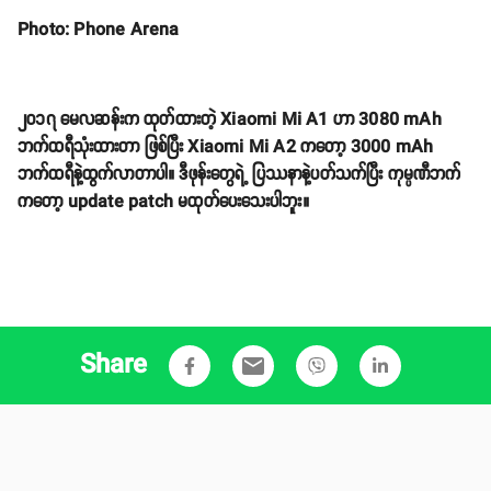
Photo: Phone Arena
၂၀၁၇ မေလဆန်းက ထုတ်ထားတဲ့ Xiaomi Mi A1 ဟာ 3080 mAh
ဘက်ထရီသုံးထားတာ ဖြစ်ပြီး Xiaomi Mi A2 ကတော့ 3000 mAh
ဘက်ထရီနဲ့ထွက်လာတာပါ။ ဒီဖုန်းတွေရဲ့ ပြဿနာနဲ့ပတ်သက်ပြီး ကုမ္ပဏီဘက်
ကတော့ update patch မထုတ်ပေးသေးပါဘူး။
Share
email