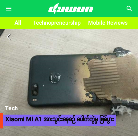
search
All
Technopreneurship
Mobile Reviews
arrow_back_ios
Tech
Xiaomi Mi A1 အားသွင်းနေစဉ် ပေါက်ကွဲမှု ဖြစ်ပွား