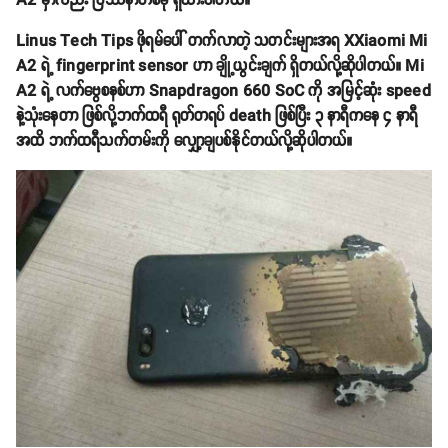
A2 မှာလည်း ပြဿနာတစ်ခု ရှိထားပါတယ်။
Linus Tech Tips ဖိုရမ်ပေါ် တက်လာတဲ့ သတင်းများအရ XXiaomi Mi
A2 ရဲ့ fingerprint sensor ဟာ ချို့ယွင်းချက် ရှိတယ်လို့ဆိုပါတယ်။ Mi
A2 ရဲ့ လက်ဗွေစနစ်ဟာ Snapdragon 660 SoC ကို အမြင့်ဆုံး speed
နဲ့သုံးနေတာ ဖြစ်လို့ဘက်ထရီ ရုတ်တရပ် death ဖြစ်ပြီး ၃ နာရီကနေ ၄ နာရီ
အထိ ဘက်ထရီသက်တမ်းကို လျှော့ချပစ်နိုင်တယ်လို့ဆိုပါတယ်။