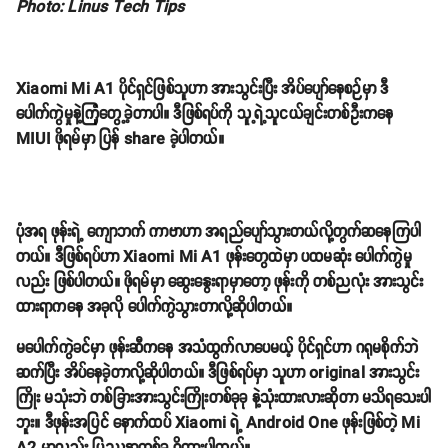
Photo: Linus Tech Tips
Xiaomi Mi A1 ပိုင်ရှင်ဖြစ်သူဟာ အားသွင်းပြီး အိပ်ပျော်နေစဉ်မှာ ဒီ
ပေါက်ကွဲမှုနဲ့ကြုံတွေ့ခဲ့တာပါ။ ဒီဖြစ်ရပ်ကို သူ့ရဲ့သူငယ်ချင်းတစ်ဦးကနေ
MIUI ဖိုရမ်မှာ ပြန် share ခဲ့ပါတယ်။
ပုံအရ ဖုန်းရဲ့ ကျောဘက် ကာဗာဟာ အရည်ပျော်သွားတယ်လို့တွက်ဆနေကြပါ
တယ်။ ဒီဖြစ်ရပ်ဟာ Xiaomi Mi A1 ဖုန်းတွေထဲမှာ ပထမဆုံး ပေါက်ကွဲမှု
လည်း ဖြစ်ပါတယ်။ ဖိုရမ်မှာ ဆွေးနွေးရာမှာတော့ ဖုန်းကို တစ်ညလုံး အားသွင်း
ထားရာကနေ အခုလို ပေါက်ကွဲသွားတာလို့ဆိုပါတယ်။
မပေါက်ကွဲခင်မှာ ဖုန်းဆီကနေ အသံထွက်လာပေမယ့် ပိုင်ရှင်ဟာ ဂရုမစိုက်ဘဲ
ဆက်ပြီး အိပ်နေခဲ့တာလို့ဆိုပါတယ်။ ဒီဖြစ်ရပ်မှာ သူဟာ original အားသွင်း
ကြိုး မသုံးဘဲ တစ်ခြားအားသွင်းကြိုးတစ်ခုခု နဲ့သုံးထားလားဆိုတာ မသိရသေးပါ
ဘူး။ ဒီဖုန်းအပြင် နောက်ထပ် Xiaomi ရဲ့ Android One ဖုန်းဖြစ်တဲ့ Mi