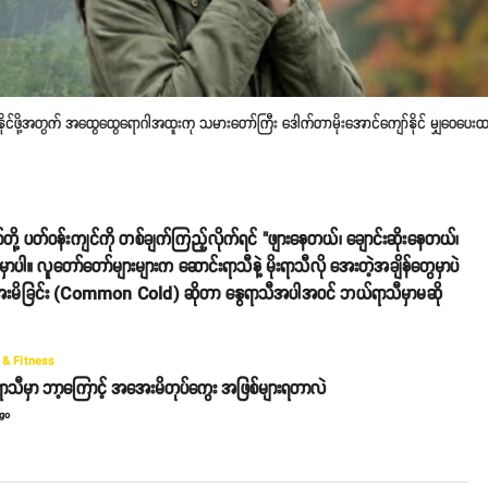
ြတ်နိုင်ဖို့အတွက် အထွေထွေရောဂါအထူးကု သမားတော်ကြီး ဒေါက်တာမိုးအောင်ကျော်နိုင် မျှဝေပေးထာ
ို့ ပတ်ဝန်းကျင်ကို တစ်ချက်ကြည့်လိုက်ရင် "ဖျားနေတယ်၊ ချောင်းဆိုးနေတယ်၊
ာပါ။ လူတော်တော်များများက ဆောင်းရာသီနဲ့ မိုးရာသီလို အေးတဲ့အချိန်တွေမှာပဲ
မိခြင်း (Common Cold) ဆိုတာ နွေရာသီအပါအဝင် ဘယ်ရာသီမှာမဆို
 & Fitness
ာသီမှာ ဘာ့ကြောင့် အအေးမိတုပ်ကွေး အဖြစ်များရတာလဲ
ago