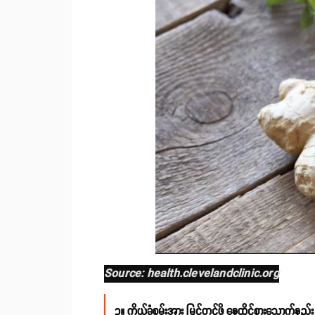
Source: health.clevelandclinic.org
၃။ ကိုယ်ခံစွမ်းအား မြှင့်တင်ဖို့ နေထိုင်စားသောက်