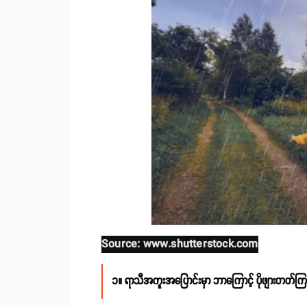
Source: www.shutterstock.com
၁။ ရာသီအကူးအပြောင်းမှာ ဘာကြောင့် ပိုဖျားတတ်