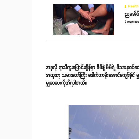
Health
ညမအိပ်ခ
9 years ag
အခုလို ရာသီကူးပြောင်းချိန်မှာ မိမိနဲ့ မိမိရဲ့ မိသားစုဝင
အထူးကု သမားတော်ကြီး ဒေါက်တာမိုးအောင်ကျော်နိုင်
မျ
မျှဝေပေးလိုက်ရပါတယ်။