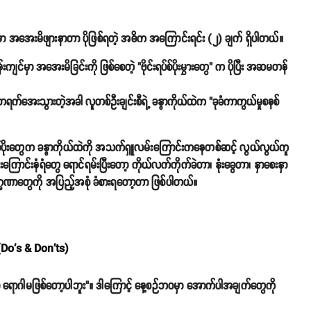
ာ အအေးမိဖျားနာတာ ပိုဖြစ်ရတဲ့ အဓိက အကြောင်းရင်း (၂) ချက် ရှိပါတယ်။
မှာ အအေးမိခြင်းကို ဖြစ်စေတဲ့ "ဗိုင်းရပ်စ်ပိုးမွှားတွေ" က ပိုပြီး အဆမတန်
တရက်အေးသွားတဲ့အခါ လူတစ်ဦးချင်းစီရဲ့ ခန္ဓာကိုယ်ထဲက "ခုခံကာကွယ်မှုစနစ်
းရပ်စ်ပိုးတွေက ခန္ဓာကိုယ်ထဲကို အသက်ရှူလမ်းကြောင်းကနေတစ်ဆင့် လွယ်လွယ်ကူ
်းနံရံတွေ ရောင်ရမ်းပြီးတော့ ကိုယ်လက်ကိုက်ခဲတာ၊ နုံးခွေတာ၊ နှာစေးနှာ
္ခဏာတွေကို အပြည့်အစုံ ခံစားရတော့တာ ဖြစ်ပါတယ်။
(Do's & Don'ts)
 ရောဂါမဖြစ်တော့ပါဘူး"။ ဒါကြောင့် နေ့စဉ်ဘဝမှာ အောက်ပါအချက်တွေကို