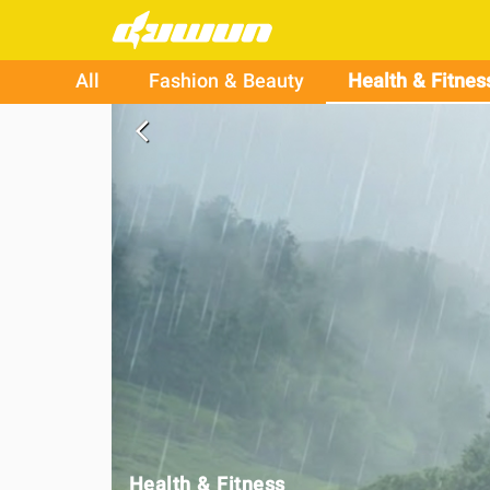
All
Fashion & Beauty
Health & Fitnes
arrow_back_ios
Health & Fitness