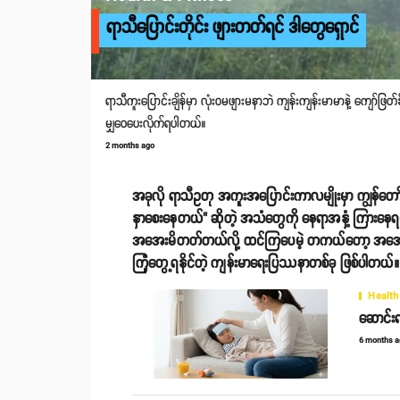
ရာသီပြောင်းတိုင်း ဖျားတတ်ရင် ဒါတွေရှောင်
ရာသီကူးပြောင်းချိန်မှာ လုံးဝမဖျားမနာဘဲ ကျန်းကျန်းမာမာနဲ့ ကျော်ဖ
မျှဝေပေးလိုက်ရပါတယ်။
2 months ago
အခုလို ရာသီဥတု အကူးအပြောင်းကာလမျိုးမှာ ကျွန်တော်တ
နှာစေးနေတယ်" ဆိုတဲ့ အသံတွေကို နေရာအနှံ့ ကြားနေရမှ
အအေးမိတတ်တယ်လို့ ထင်ကြပေမဲ့ တကယ်တော့ အအေး
ကြုံတွေ့ရနိုင်တဲ့ ကျန်းမာရေးပြဿနာတစ်ခု ဖြစ်ပါတယ်။
Health
ဆောင်းရ
6 months 