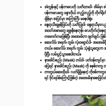
အဲကွန်းနှင့် ပန်ကာလေကို သတိထားပါ-
အိမ်မှာ အ
ပန်ကာလေတွေ ခန္ဓာကိုယ် တည့်တည့်ကို တိုက်ရိုက်
ချိန်မှာ အပြင်မှာ အကြာကြီး မနေပါနဲ့။
နွေရာသီချွေးစိုခြင်းကို သတိပြုပါ-
နွေရာသီမှာလည်
အဝတ်အစားတွေ ချွေးစိုနေတုန်း လေတိုက်တဲ့နေရာ ဒ
ကမောက်ကမဖြစ်ပြီး အအေးမိတာ ချက်ချင်း ဖြစ်န
ဆေးလိပ်၊ အရက်၊ ကွမ်း လုံးဝရှောင်ပါ-
အအေးမိဗို
တယ်။ ဆေးလိပ်၊ အရက်၊ ကွမ်း သုံးစွဲသူတွေဟာ အာခေ
ပိုပြီး လမ်းပွင့်သွားစေပါတယ်။
နှာခေါင်းစည်း (Mask) တပ်ပါ-
ပတ်ဝန်းကျင်မှာ 
ပြေရင် နှာခေါင်းစည်း (Mask) ကို စနစ်တကျ 
ကာကွယ်ဆေးထိုးပါ-
လက်ရှိရှိနေတဲ့ ကိုဗစ်ကာကွ
ရင် ဗိုင်းရပ်စ်ကြောင့်ဖြစ်တဲ့ အအေးမိနှာစေးခြင