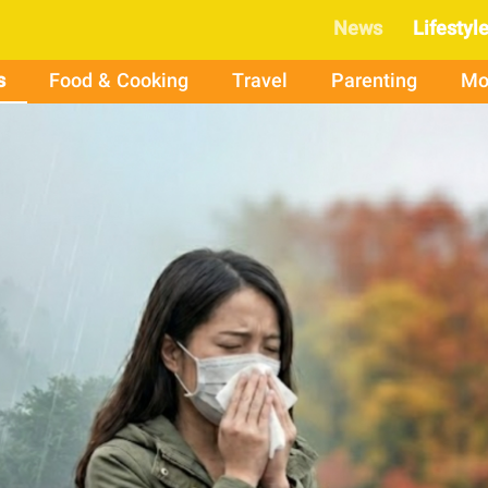
News
Lifestyl
s
Food & Cooking
Travel
Parenting
Mo