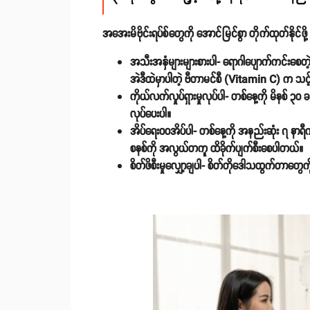
အအေးမိဗိုင်းရပ်စ်တွေကို အောင်မြင်စွာ တိုက်ထုတ်နိ
အသီးအနှံများများစားပါ-
ရောဂါပျောက်ကင်းစေတဲ့ 
အဲဒီထဲမှာပါတဲ့ ဗီတာမင်စီ (Vitamin C) က သင့
ကိုယ်လက်လှုပ်ရှားမှုလုပ်ပါ-
တစ်နေ့ကို မိနစ် ၃၀ ခ
လုပ်ပေးပါ။
အိပ်ရေးဝဝအိပ်ပါ-
တစ်နေ့ကို အနည်းဆုံး ၇ နာရီ
စနစ်ကို အလွယ်တကူ ထိခိုက်ပျက်စီးစေပါတယ်။
စိတ်ဖိစီးမှုလျှော့ချပါ-
စိတ်တိုဒေါသထွက်တာတွေကို လျ