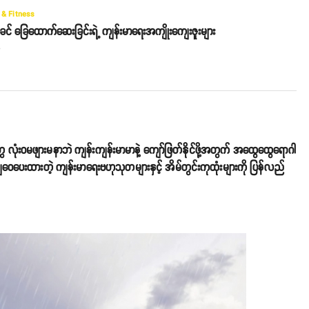
 & Fitness
င် ခြေထောက်ဆေးခြင်းရဲ့ ကျန်းမာရေးအကျိုးကျေးဇူးများ
o
်တွေ လုံးဝမဖျားမနာဘဲ ကျန်းကျန်းမာမာနဲ့ ကျော်ဖြတ်နိုင်ဖို့အတွက်
အထွေထွေရောဂါ
ှဝေပေးထားတဲ့ ကျန်းမာရေးဗဟုသုတများနှင့် အိမ်တွင်းကုထုံးများကို ပြန်လည်