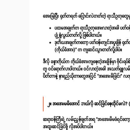
အေးမြပြီး ရုတ်တရက် ပြောင်းလဲတတ်တဲ့ ရာသီဥတုတွေမှ
ပထမအချက်က
ရာသီဥတုအေးလာတဲ့အခါ ပတ်ဝန်းကျင်
ပျံ့နှံ့လွယ်တတ်လို့ ဖြစ်ပါတယ်။
ဒုတိယအချက်ကတော့
ပတ်ဝန်းကျင်အပူချိန် ရုတ်
(ကိုယ်ခံအား)" က ကျဆင်းသွားတတ်လို့ပါပဲ။
ဒီလို ခန္ဓာကိုယ်က ကိုယ်ခံအားကျနေတဲ့အချိန်မှာ ဗိုင်
ကူ ဝင်ရောက်လာပါတယ်။ ဝင်လာတဲ့အခါ အသက်ရှူလမ်းကြောင
ပိတ်တာနဲ့ နှာရည်ယိုတာတွေအပြင် "အအေးမိခြင်း" လက
၂။ အအေးမမိအောင် ဘယ်လို ဆင်ခြင်နေထိုင်မလဲ? 
ဆရာဝန်ကြီးရဲ့ လမ်းညွှန်ချက်အရ "အအေးမိမခံရင်တော့
အထူးဆင်ခြင်ဖို့ လိုအပ်ပါတယ်။