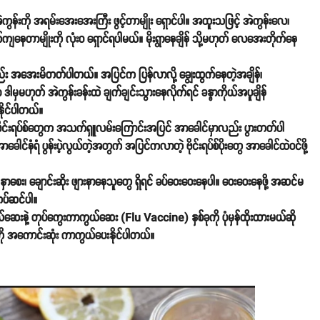
ဲကွန်းကို အရမ်းအေးအေးကြီး ဖွင့်တာမျိုး ရှောင်ပါ။ အထူးသဖြင့် အဲကွန်းလေ၊
ကျနေတာမျိုးကို လုံးဝ ရှောင်ရပါမယ်။ မိုးရွာနေချိန် သို့မဟုတ် လေအေးတိုက်နေ
း အအေးမိတတ်ပါတယ်။ အပြင်က ပြန်လာလို့ ချွေးထွက်နေတဲ့အချိန်၊
ါမှမဟုတ် အဲကွန်းခန်းထဲ ချက်ချင်းသွားနေလိုက်ရင် ခန္ဓာကိုယ်အပူချိန်
ိုင်ပါတယ်။
င်းရပ်စ်တွေက အသက်ရှူလမ်းကြောင်းအပြင် အာခေါင်မှာလည်း ပွားတတ်ပါ
ါင်နံရံ ပွန်းပဲ့လွယ်တဲ့အတွက် အပြင်ကလာတဲ့ ဗိုင်းရပ်စ်ပိုးတွေ အာခေါင်ထဲဝင်ဖို့
နှာစေး၊ ချောင်းဆိုး ဖျားနာနေသူတွေ ရှိရင် ခပ်ဝေးဝေးနေပါ။ ဝေးဝေးနေဖို့ အဆင်မ
တပ်ဆင်ပါ။
ယ်ဆေးနဲ့ တုပ်ကွေးကာကွယ်ဆေး (Flu Vaccine) နှစ်ခုကို ပုံမှန်ထိုးထားမယ်ဆို
်းကို အကောင်းဆုံး ကာကွယ်ပေးနိုင်ပါတယ်။