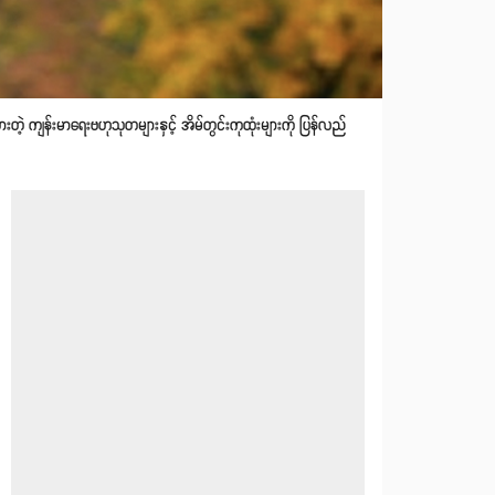
းတဲ့ ကျန်းမာရေးဗဟုသုတများနှင့် အိမ်တွင်းကုထုံးများကို ပြန်လည်