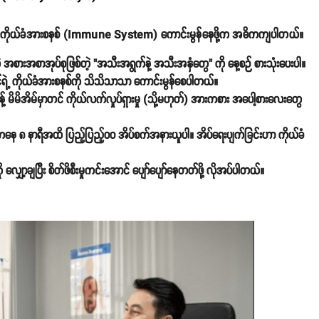
ုင်ဖို့ ကိုယ်ခံအားစနစ် (Immune System) ကောင်းမွန်နေဖို့က အဓိကကျပါတယ်။
အစားအစာအုပ်စုဖြစ်တဲ့ "အသီးအရွက်နဲ့ အသီးအနှံတွေ" ကို နေ့စဉ် စားသုံးပေးပါ။
်ရဲ့ ကိုယ်ခံအားစနစ်ကို သိသိသာသာ ကောင်းမွန်စေပါတယ်။
န့် မိမိအိမ်မှာတင် ကိုယ်လက်လှုပ်ရှားမှု (သို့မဟုတ်) အားကစား အပေါ့စားလေးတွေ
ကနေ ၈ နာရီအထိ ပြည့်ပြည့်ဝဝ အိပ်စက်အနားယူပါ။ အိပ်ရေးပျက်ခြင်းဟာ ကိုယ်ခံ
ှော့ချပြီး စိတ်ဖိစီးမှုကင်းအောင် ပျော်ပျော်နေတတ်ဖို့ လိုအပ်ပါတယ်။