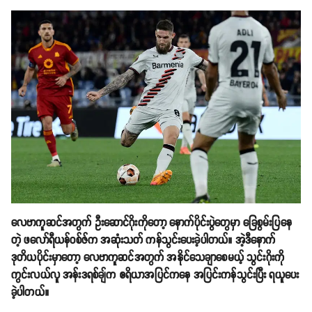
လေဗာကူဆင်အတွက် ဦးဆောင်ဂိုးကိုတော့ နောက်ပိုင်းပွဲတွေမှာ ခြေစွမ်းပြနေ
တဲ့ ဖလော်ရီယန်ဝစ်ဇ်က အဆုံးသတ် ကန်သွင်းပေးခဲ့ပါတယ်။ အဲ့ဒီနောက်
ဒုတိယပိုင်းမှာတော့ လေဗာကူဆင်အတွက် အနိုင်သေချာစေမယ့် သွင်းဂိုးကို
ကွင်းလယ်လူ အန်းဒရစ်ချ်က ဧရိယာအပြင်ကနေ အပြင်းကန်သွင်းပြီး ရယူပေး
ခဲ့ပါတယ်။