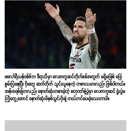
ဖလော်ရီယန်ဝစ်ဇ်က ဒီရာသီမှာ လေဗာကူဆင်တိုက်စစ်အတွက် မရှိမဖြစ် ခြေ
စွမ်းပြနေပြီး ဂိုးတွေ ဆက်တိုက် သွင်းယူနေတဲ့ ကစားသမားလည်း ဖြစ်ပါတယ်။
အန်းဒရစ်ချ်ကလည်း နောက်ဆုံးကစားခဲ့တဲ့ စတုဂတ်နဲ့ပွဲမှာ လေဗာကူဆင် ရှုံးပွဲမ
ကြုံတွေ့အောင် နောက်ဆုံးမိနစ်သွင်းဂိုးနဲ့ ကယ်တင်ပေးခဲ့သေးတာပါ။