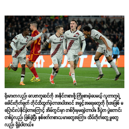
ရိုးမားကလည်း လေဗာကူဆင်ကို အနိုင်ကစားဖို့ ကြိုးစားခဲ့ပေမယ့် လူကာကူရဲ့
ခေါင်းတိုက်ချက် တိုင်ထိထွက်ခဲ့တာအပါအဝင် အခွင့်အရေးတွေကို ဂိုးအဖြစ် မ
ပြောင်းလဲနိုင်ခဲ့တာကြောင့် အိမ်ကွင်းမှာ တစ်ဂိုးမှမရခဲ့တာပါ။ ဒီပွဲက ပွဲကောင်း
တစ်ပွဲလည်း ဖြစ်ခဲ့ပြီး နှစ်ဖက်ကစားသမားတွေအကြား ထိပ်တိုက်တွေ့မှုတွေ
လည်း ရှိခဲ့ပါတယ်။