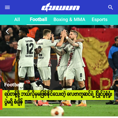
search
All
Football
Boxing & MMA
Esports
arrow_back_ios
Football
ရပ်တန့်ဖို့ ဘယ်လိုမှမဖြစ်နိုင်သေးတဲ့ လေဗာကူဆင်ရဲ့ ပြိုင်ပွဲစုံရှုံး
ပွဲမရှိ စံချိန်