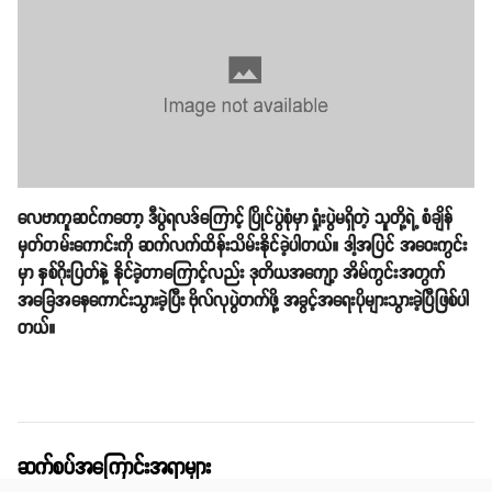
လေဗာကူဆင်ကတော့ ဒီပွဲရလဒ်ကြောင့် ပြိုင်ပွဲစုံမှာ ရှုံးပွဲမရှိတဲ့ သူတို့ရဲ့ စံချိန်
မှတ်တမ်းကောင်းကို ဆက်လက်ထိန်းသိမ်းနိုင်ခဲ့ပါတယ်။ ဒါ့အပြင် အဝေးကွင်း
မှာ နှစ်ဂိုးပြတ်နဲ့ နိုင်ခဲ့တာကြောင့်လည်း ဒုတိယအကျော့ အိမ်ကွင်းအတွက်
အခြေအနေကောင်းသွားခဲ့ပြီး ဗိုလ်လုပွဲတက်ဖို့ အခွင့်အရေးပိုများသွားခဲ့ပြီဖြစ်ပါ
တယ်။
ဆက်စပ်အကြောင်းအရာများ