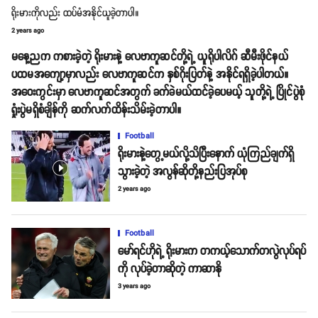
ရိုးမားကိုလည်း ထပ်မံအနိုင်ယူခဲ့တာပါ။
2 years ago
မနေ့ညက ကစားခဲ့တဲ့ ရိုးမားနဲ့ လေဗာကူဆင်တို့ရဲ့ ယူရိုပါလိဂ် ဆီမီးဖိုင်နယ်
ပထမအကျော့မှာလည်း လေဗာကူဆင်က နှစ်ဂိုးပြတ်နဲ့ အနိုင်ရရှိခဲ့ပါတယ်။
အဝေးကွင်းမှာ လေဗာကူဆင်အတွက် ခက်ခဲမယ်ထင်ခဲ့ပေမယ့် သူတို့ရဲ့ ပြိုင်ပွဲစုံ
ရှုံးပွဲမရှိစံချိန်ကို ဆက်လက်ထိန်းသိမ်းခဲ့တာပါ။
Football
ရိုးမားနဲ့တွေ့မယ်လို့သိပြီးနောက် ယုံကြည်ချက်ရှိ
သွားခဲ့တဲ့ အလွန်ဆိုတို့နည်းပြအုပ်စု
2 years ago
Football
မော်ရင်ဟိုရဲ့ ရိုးမားက တကယ့်သောက်တလွဲလုပ်ရပ်
ကို လုပ်ခဲ့တာဆိုတဲ့ ကာဆာနို
3 years ago