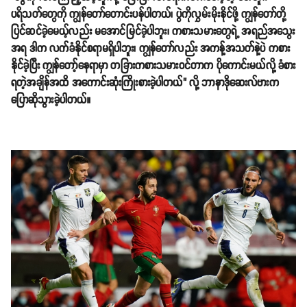
ပရိသတ်တွေကို ကျွန်တော်တောင်းပန်ပါတယ်၊ ပွဲကိုလွှမ်းမိုးနိုင်ဖို့ ကျွန်တော်တို့
ပြင်ဆင်ခဲ့မေယ့်လည်း မအောင်မြင်ခဲ့ပါဘူး၊ ကစားသမားတွေရဲ့ အရည်အသွေး
အရ ဒါက လက်ခံနိုင်စရာမရှိပါဘူး၊ ကျွန်တော်လည်း အကန့်အသတ်နဲ့ပဲ ကစား
နိုင်ခဲ့ပြီး ကျွန်တော့်နေရာမှာ တခြားကစားသမားဝင်တာက ပိုကောင်းမယ်လို့ ခံစား
ရတဲ့အချိန်အထိ အကောင်းဆုံးကြိုးစားခဲ့ပါတယ်" လို့ ဘာနာဒိုဆေးလ်ဗားက
ပြောဆိုသွားခဲ့ပါတယ်။