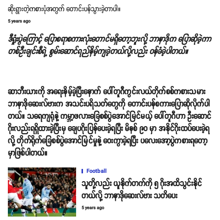
ဆိုးရွားတဲ့ကစားပုံအတွက် တောင်းပန်သွားခဲ့တာပါ။
5 years ago
ဒီရှုံးပွဲကြောင့် ပြောစရာစကားလုံးတောင်မရှိတော့ဘူးလို့ ဘာနာဒိုက ပြောဆိုခဲ့ကာ
တစ်ဦးချင်းစီရဲ့ စွမ်းဆောင်ရည်နိမ့်ကျခဲ့တယ်လို့လည်း ဝန်ခံခဲ့ပါတယ်။
ဆာဘီးယားကို အရေးနိမ့်ခဲ့ပြီးနောက် ပေါ်တူဂီကွင်းလယ်တိုက်စစ်ကစားသမား
ဘာနာဒိုဆေးလ်ဗားက အသင်းပရိသတ်တွေကို တောင်းပန်စကားပြောဆိုလိုက်ပါ
တယ်။ သရေကျရုံနဲ့ ကမ္ဘာ့ဖလားခြေစစ်ပွဲအောင်မြင်မယ့် ပေါ်တူဂီဟာ ဦးဆောင်
ဂိုးလည်းရရှိထားခဲ့ပြီးမှ ချေပဂိုးပြန်ပေးခဲ့ရပြီး မိနစ် ၉၀ မှာ အနိုင်ဂိုးထပ်ပေးခဲ့ရ
လို့ တိုက်ရိုက်ခြေစစ်ပွဲအောင်မြင်မှုနဲ့ ဝေးကွာခဲ့ရပြီး ပလေးအော့ပွဲကစားရတော့
မှာဖြစ်ပါတယ်။
Football
သူတို့လည်း ယူနိုက်တက်ကို ၅ ဂိုးအထိသွင်းနိုင်
တယ်လို့ ဘာနာဒိုဆေးလ်ဗား သတိပေး
5 years ago