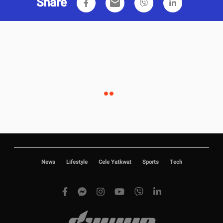
Share
email
News
Lifestyle
Cele Yatkwat
Sports
Tech