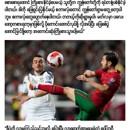
စောစောရအောင် ကြိုးစားနိုင်ခဲ့ပေမယ့် သူတို့က ကျွန်တော်တို့ကို ရပ်တန့်ပစ်နိုင်ခဲ့
ပါတယ်၊ ဒါကို ဖြေရှင်းပြနိုင်မယ့် စကားလုံးတောင် ကျွန်တော်ရှာမတွေ့တော့ပါ
ဘူး၊ စကားလုံးတွေပျောက်နေပါတယ်၊ တကယ့်ကိုဆိုးရွားမှုပါ၊ မတ်လမှာ ပလေး
အော့ကစားရတာ့မှာဖြစ်လို့ ပိုကောင်းအောင်လုပ်ဖို့ လိုအပ်ပြီး ခြေစစ်ပွဲ
အောင်မြင်ဖို့တော့ အကောင်းဆုံးကြိုးစားသွားပါ့မယ်"
"ဒီပွဲကို လာမကြည့်သင့်ဘူးလို့ ပြောပြီး လာရောက်အားပေးခဲ့တဲ့ ပေါ်တူဂီ