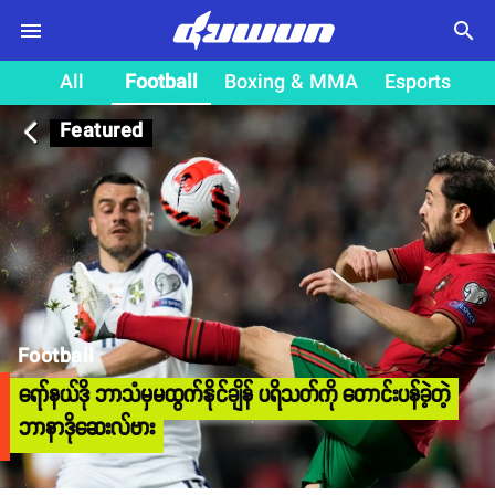
search
All
Football
Boxing & MMA
Esports
Featured
arrow_back_ios
Football
ရော်နယ်ဒို ဘာသံမှမထွက်နိုင်ချိန် ပရိသတ်ကို တောင်းပန်ခဲ့တဲ့
ဘာနာဒိုဆေးလ်ဗား