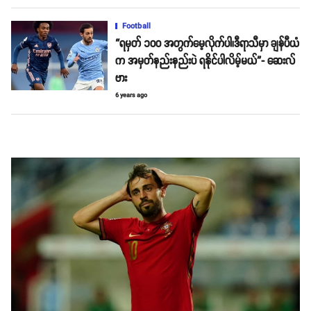
Football
“ရမှတ် ၁၀၀ အတွက်မေ့လိုက်ပါ၊ဒီရာသီမှာ ချန်ပီယံ
က အမှတ်နည်းနည်းပဲ ရနိုင်ပါလိမ့်မယ်”- ဆေးလ်
ဗား
6 years ago