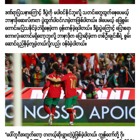
ဒဏ်ရာပြသနာကြောင့် ဒီပွဲကို မပါဝင်နိုင်ဘူးလို့ သတင်းတွေထွက်နေပေမယ့်
ဘာနာဒိုဆေးလ်ဗားက ပွဲထွက်ပါဝင်လာခဲ့တာဖြစ်ပါတယ်။ ဒါပေမယ့် ခြေစွမ်း
ကောင်းမပြသနိုင်ခဲ့ဘဲရှိနေခဲ့ကာ ရုန်းကန်ခဲ့ရပါတယ်။ ဒီရှုံးပွဲကြောင့် ပြောစရာ
စကားလုံးတောင်မရှိတော့ဘူးလို့ ဘာနာဒိုက ပြောဆိုခဲ့ကာ တစ်ဦးချင်းစီရဲ့ စွမ်း
ဆောင်ရည်နိမ့်ကျခဲ့တယ်လို့လည်း ဝန်ခံခဲ့ပါတယ်။
"ပေါ်တူဂီအတွက်တော့ တကယ့်ဆိုးရွားတဲ့ပွဲဖြစ်ခဲ့ပါတယ်၊ ကျွန်တော်တို့ ဂိုး