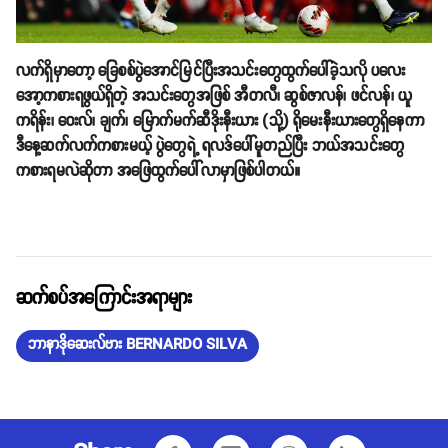
လက်ရှိမှာတော့ ခြေစစ်ပွဲအောင်မြင်ပြီးအသင်းတွေထွက်ပေါ်ခဲ့သလို ပလေး
အော့ကစားရဖွယ်ရှိတဲ့ အသင်းတွေအဖြစ် အီတလီ၊ ဆွစ်ဇာလန်၊ ဖင်လန်၊ ယူ
ကရိန်း၊ ဝေးလ်၊ ချက်၊ မြောက်မက်ဆီဒိုးနီးယား (သို့) ရိုမေးနီးယားတွေရှိနေကာ
ဒီနေ့ဆက်လက်ကစားမယ့် ပွဲတွေရဲ့ ရလဒ်ပေါ်မူတည်ပြီး ဘယ်အသင်းတွေ
ကစားရမလဲဆိုတာ အဖြေထွက်ပေါ်လာမှာဖြစ်ပါတယ်။
ဆက်စပ်အကြောင်းအရာများ
ဘာနာဒိုဆေးလ်ဗား BERNARDO SILVA