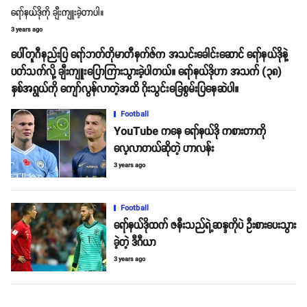
ရော်နယ်ဒိုကို ချီးကျူးခဲ့တာပါ။
3 years ago
ပေါ်တူဂီနည်းပြ ရော်ဘတ်တိုမာတီနက်ဇ်က အသင်းခေါင်းဆောင် ရော်နယ်ဒိုနဲ့
ပတ်သက်လို့ ချီးကျူးပြောကြားသွားခဲ့ပါတယ်။ ရော်နယ်ဒိုဟာ အသက် (၃၈)
နှစ်အရွယ်ကို ကျော်လွန်လာတဲ့အထိ ဂိုးသွင်းခြေစွမ်းပြနေဆဲပါ။
Football
YouTube ကနေ ရော်နယ်ဒို ကစားတာကို
လေ့လာတယ်ဆိုတဲ့ ဟာလန်း
3 years ago
Football
ရော်နယ်ဒိုထက် ဇနီးသည်ရဲ့ဆန္ဒကိုပဲ ဦးစားပေးသွား
ခဲ့တဲ့ ဒီဂီယာ
3 years ago