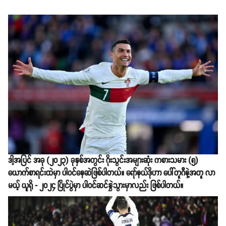
ဒါ့အပြင် အခု (၂၀၂၃) ခုနှစ်အတွင်း ဂိုးသွင်းအများဆုံး ကစားသမား (၅)​
ယောက်စာရင်းထဲမှာ ပါဝင်နေဆဲဖြစ်ပါတယ်။ ရော်နယ်ဒိုဟာ ပေါ်တူဂီနဲ့အတူ လာ
မယ့် ယူရို - ၂၀၂၄ ပြိုင်ပွဲမှာ ပါဝင်ဆင်နွှဲသွားမှာလည်း ဖြစ်ပါတယ်။