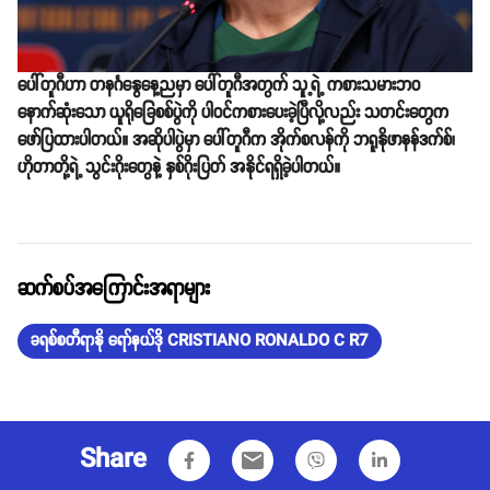
ပေါ်တူဂီဟာ တနင်္ဂနွေနေ့ညမှာ ပေါ်တူဂီအတွက် သူ့ရဲ့ ကစားသမားဘဝ
နောက်ဆုံးသော ယူရိုခြေစစ်ပွဲကို ပါဝင်ကစားပေးခဲ့ပြီလို့လည်း သတင်းတွေက
ဖော်ပြထားပါတယ်။ အဆိုပါပွဲမှာ ပေါ်တူဂီက အိုက်စလန်ကို ဘရူနိုဖာနန်ဒက်စ်၊
ဟိုတာတို့ရဲ့ သွင်းဂိုးတွေနဲ့ နှစ်ဂိုးပြတ် အနိုင်ရရှိခဲ့ပါတယ်။
ဆက်စပ်အကြောင်းအရာများ
ခရစ်စတီရာနို ရော်နယ်ဒို CRISTIANO RONALDO C R7
Share
email