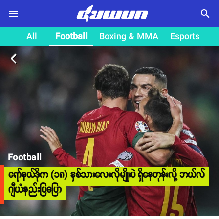
search
All
Football
Boxing & MMA
Esports
arrow_back_ios
Football
ရော်နယ်ဒိုက (၁၈) နှစ်သားလေးလိုမျိုးပဲ ရှိနေတုန်းလို့ ဘယ်လ်
ဂျီယံနည်းပြပြော