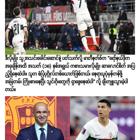
ဒီလိုမျိုး သူ့အသင်းခေါင်းဆောင်နဲ့ ပတ်သက်လို့ မာတီနက်ဇ်က “ရော်နယ်ဒိုက
အခုချိန်အထိ အသက် (၁၈) နှစ်အရွယ် ကစားသမားလိုမျိုး ဆာလောင်စိတ် အပြ
ည့်ရှိနေဆဲပါ။ သူက စံပြပုဂ္ဂိုလ်တစ်ယောက်ဖြစ်တယ်၊ နေရာယူပုံမှန်ကန်ဖို့
အမြဲတမ်း ကြိုးစားနေပြီး သွင်းဂိုးတွေကို ရှာဖွေနေဆဲပါ” လို့ ချီးကျူးသွားခဲ့ပါ
တယ်။