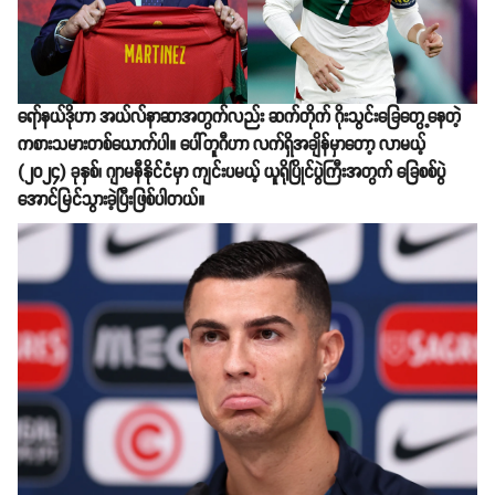
ရော်နယ်ဒိုဟာ အယ်လ်နာဆာအတွက်လည်း ဆက်တိုက် ဂိုးသွင်းခြေတွေ့နေတဲ့
ကစားသမားတစ်ယောက်ပါ။ ပေါ်တူဂီဟာ လက်ရှိအချိန်မှာတော့ လာမယ့်
(၂၀၂၄) ခုနှစ်၊ ဂျာမနီနိုင်ငံမှာ ကျင်းပမယ့် ယူရိုပြိုင်ပွဲကြီးအတွက် ခြေစစ်ပွဲ
အောင်မြင်သွားခဲ့ပြီးဖြစ်ပါတယ်။