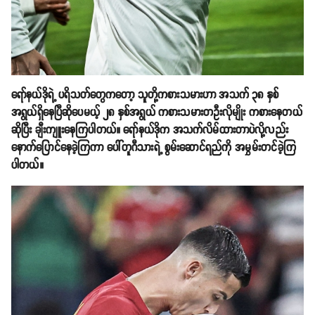
ရော်နယ်ဒိုရဲ့ ပရိသတ်တွေကတော့ သူတို့ကစားသမားဟာ အသက် ၃၈ နှစ်
အရွယ်ရှိနေပြီဆိုပေမယ့် ၂၈ နှစ်အရွယ် ကစားသမားတဦးလိုမျိုး ကစားနေတယ်
ဆိုပြီး ချီးကျူးနေကြပါတယ်။ ရော်နယ်ဒိုက အသက်လိမ်ထားတာပဲလို့လည်း
နောက်ပြောင်နေခဲ့ကြကာ ပေါ်တူဂီသားရဲ့ စွမ်းဆောင်ရည်ကို အမွှမ်းတင်ခဲ့ကြ
ပါတယ်။