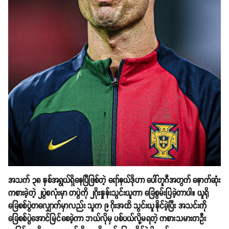
အသက် ၃၈ နှစ်အရွယ်ရှိနေပြီဖြစ်တဲ့ ရော်နယ်ဒိုဟာ ပေါ်တူဂီအတွက် နောက်ဆုံး
ကစားခဲ့တဲ့ ၂ပွဲစလုံးမှာ တပွဲကို ၂ဂိုးနှုန်းသွင်းယူကာ ခြေစွမ်းပြခဲ့တာပါ။ ယူရို
ခြေစစ်ပွဲတလျှောက်မှာလည်း သူက ၉ ဂိုးအထိ သွင်းယူနိုင်ခဲ့ပြီး အသင်းကို​
ခြေစစ်ပွဲအောင်မြင်စေခဲ့ကာ ဘယ်လိုမှ ပစ်ပယ်လို့မရတဲ့ ကစားသမားတဦး