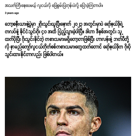
အသက်ကြီးနေပေမယ့် လူငယ်လို ခြေစွမ်းပြတုန်းပဲလို့ ပြောခဲ့ကြတာပါ။
3 years ago
ဘော့စနီးယားနဲ့ပွဲမှာ ၂ဂိုးသွင်းယူပြီးနောက် ၂၀၂၃ အတွင်းမှာပဲ ရော်နယ်ဒိုရဲ့
ကလပ်နဲ့ နိုင်ငံသွင်းဂိုး ၄၀ အထိ ပြည့်သွားခဲ့ပါပြီ။ ဒါဟာ ဒီနှစ်အတွင်း သူ့
ထက်ပိုပြီး ဂိုးသွင်းနိုင်တဲ့ ကစားသမားမရှိတော့တာဖြစ်ပြီး ဟာလန်းနဲ့ ဘတ်ပီတို့
လို နာမည်ကျော်လူငယ်တိုက်စစ်ကစားသမားတွေထက်တောင် ရော်နယ်ဒိုက ဂိုးပို
သွင်းထားနိုင်တာလည်း ဖြစ်ပါတယ်။