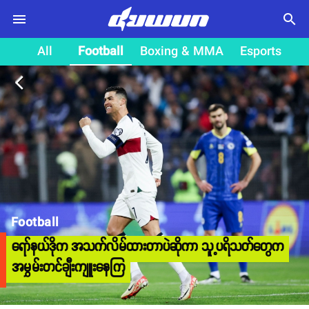
search
All
Football
Boxing & MMA
Esports
arrow_back_ios
Football
ရော်နယ်ဒိုက အသက်လိမ်ထားတာပဲဆိုကာ သူ့ပရိသတ်တွေက
အမွှမ်းတင်ချီးကျူးနေကြ