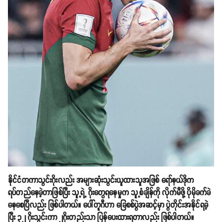
နိုင်ငံတကာသွင်းဂိုးလည်း အများဆုံးသွင်းယူထားသူအဖြစ် ရော်နယ်ဒိုက
ရပ်တည်နေခဲ့တာဖြစ်ပြီး သူ့ရဲ့ ဂိုးတွေရနေမှုက သူ့စံချိန်ကို လိုက်မီဖို့ ပိုမိုခက်ခဲ
နေစေပြီလည်း ဖြစ်ပါတယ်။ ပေါ်တူဂီဟာ ခြေစစ်ပွဲအဆင့်မှာ ပွဲတိုင်းအနိုင်ရခဲ့
ပြီး ၃၂ ဂိုးသွင်းကာ ၂ဂိုးတည်းသာ ပြန်ပေးထားရတာလည်း ဖြစ်ပါတယ်။