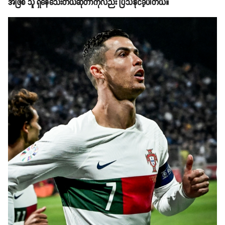
အဖြစ် သူ ရှိနေသေးတယ်ဆိုတာကိုလည်း ပြသနိုင်ခဲ့ပါတယ်။