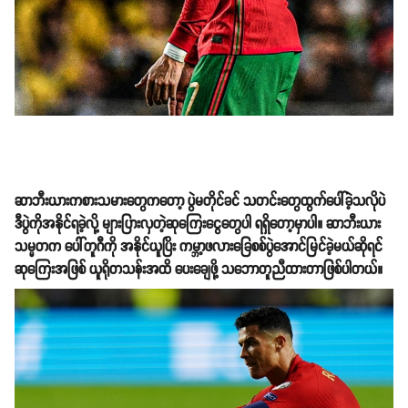
ဆာဘီးယားကစားသမားတွေကတော့ ပွဲမတိုင်ခင် သတင်းတွေထွက်ပေါ်ခဲ့သလိုပဲ
ဒီပွဲကိုအနိုင်ရခဲ့လို့ များပြားလှတဲ့ဆုကြေးငွေတွေပါ ရရှိတော့မှာပါ။ ဆာဘီးယား
သမ္မတက ပေါ်တူဂီကို အနိုင်ယူပြိး ကမ္ဘာ့ဖလားခြေစစ်ပွဲအောင်မြင်ခဲ့မယ်ဆိုရင်
ဆုကြေးအဖြစ် ယူရိုတသန်းအထိ ပေးချေဖို့ သဘောတူညီထားတာဖြစ်ပါတယ်။