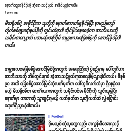
နောက်ကျအနိင်ဂိုးနဲ့ အံ့အားသင့်ဖွယ် အနိုင်ယူခဲ့တာပါ။
5 years ago
မီထရိုဗစ်ရဲ့ အနိုင်ဂိုးက သူတို့ကို နောက်ကောက်ချနိုင်ခဲ့ပြီး နာမည်ကျော်
တိုက်စစ်မှူးရော်နယ်ဒိုကို ကွင်းထဲမှာပါ ထိုင်မှိုင်နေစေခဲ့ကာ ဆာဘီးယားတို့
သမိုင်းတလျှောက် ပထမဆုံးအကြိမ် ကမ္ဘာ့ဖလားခြေစစ်ပွဲကို အောင်မြင်ခဲ့ပါ
တယ်။
ကမ္ဘာ့ဖလားခြေစစ်ပွဲအောင်မြင်ဖို့အတွက် အရေးကြီးတဲ့ ပွဲစဉ်မှာမှ ပေါ်တူဂီဟာ
ဆာဘီးယားကို အိမ်ကွင်းမှာပဲ အံ့အားသင့်ဖွယ်ရာအရေးနိမ့်သွားခဲ့ပါတယ်။ မိနစ်
၉၀ အထိ ခြေစစ်ပွဲအောင်မြင်တဲ့လက်မှတ်က ပေါ်တူဂီလက်ထဲမှာ ရှိနေခဲ့ပေ
မယ့် မီထရိုဗစ်က ဆာဘိးယားအတွက် သမိုင်းဝင်အနိုင်ဂိုးကို သွင်းယူခဲ့ပြီး
နောက်မှာ ကာတာကို သွားခွင့်ရမယ့် လက်မှတ်က သူတို့လက်ထဲ လွှဲပြောင်း
ရောက်ရှိသွားခဲ့ပါတယ်။
Football
ဂိုးမသွင်းတဲ့သူတွေလည်း ဘလွန်းဒီအောရသင့်