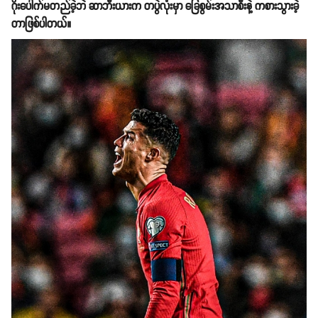
ဂိုးပေါက်မတည်ခဲ့ဘဲ ဆာဘီးယားက တပွဲလုံးမှာ ခြေစွမ်းအသာစီးနဲ့ ကစားသွားခဲ့
တာဖြစ်ပါတယ်။