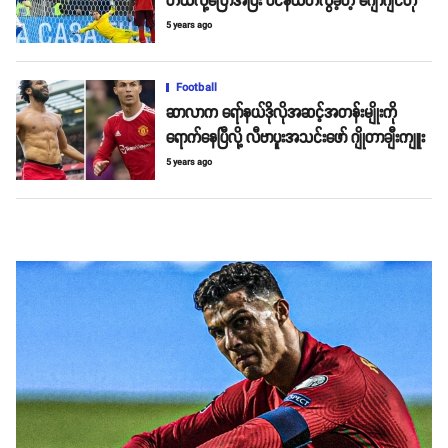
တယ်လို့ပြောအပြီး ပင်နယ်တီလွဲခဲ့တဲ့ ဂျော်ဂျင်ဟို
5 years ago
Football
ဆာလာက ရော်နယ်ဒိုလိုအဆင့်အတန်းမျိုးကို
ရောက်နေပြီလို့ လီဗာပူးအသင်းဖော် ဂျိုတာချီးကျူး
5 years ago