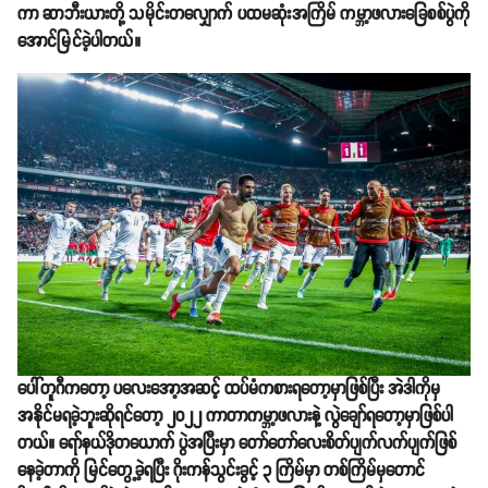
ကာ ဆာဘီးယားတို့ သမိုင်းတလျှောက် ပထမဆုံးအကြိမ် ကမ္ဘာ့ဖလားခြေစစ်ပွဲကို
အောင်မြင်ခဲ့ပါတယ်။
ပေါ်တူဂီကတော့ ပလေးအော့အဆင့် ထပ်မံကစားရတော့မှာဖြစ်ပြီး အဲဒါကိုမှ
အနိုင်မရခဲ့ဘူးဆိုရင်တော့ ၂၀၂၂ ကာတာကမ္ဘာ့ဖလားနဲ့ လွဲချော်ရတော့မှာဖြစ်ပါ
တယ်။ ရော်နယ်ဒိုတယောက် ပွဲအပြီးမှာ တော်တော်လေးစိတ်ပျက်လက်ပျက်ဖြစ်
နေခဲ့တာကို မြင်တွေ့ခဲ့ရပြီး ဂိုးကန်သွင်းခွင့် ၃ ကြိမ်မှာ တစ်ကြိမ်မှတောင်