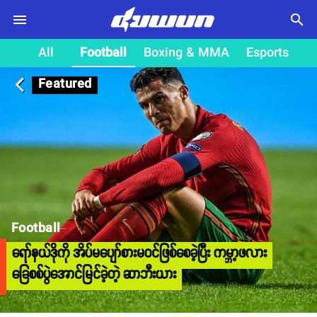
search
All
Football
Boxing & MMA
Esports
Featured
arrow_back_ios
Football
ရော်နယ်ဒိုကို အိပ်မပျော်စားမဝင်ဖြစ်စေခဲ့ပြီး ကမ္ဘာ့ဖလား
ခြေစစ်ပွဲအောင်မြင်ခဲ့တဲ့ ဆာဘီးယား