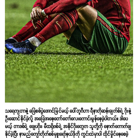
သရေကျတာနဲ့ ခြေစစ်ပွဲအောင်မြင်မယ့် ပေါ်တူဂီဟာ ရီနာတိုဆန်းချက်စ်ရဲ့ ဂိုးနဲ့
ဦးဆောင်နိုင်ခဲ့လို့ အခြေအနေတော်တော်လေးကောင်းမွန်နေခဲ့ပါတယ်။ ဒါပေ
မယ့် တာဒစ်ရဲ့ ချေပဂိုး၊ မီထရိုဗစ်ရဲ့ အနိုင်ဂိုးတွေက သူတို့ကို နောက်ကောက်ချ
နိုင်ခဲ့ပြီး နာမည်ကျော်တိုက်စစ်မှူးရော်နယ်ဒိုကို ကွင်းထဲမှာပါ ထိုင်မှိုင်နေစေခဲ့