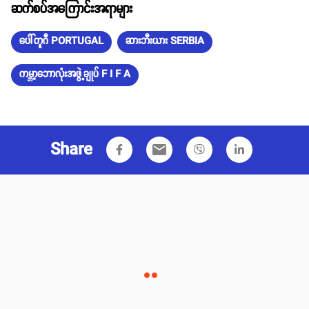
ဆက်စပ်အကြောင်းအရာများ
ပေါ်တူဂီ PORTUGAL
ဆားဘီးယား SERBIA
ကမ္ဘာ့ဘောလုံးအဖွဲ့ချုပ် F I F A
Share
email