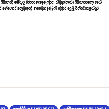
ဂီယာကို ခေါ်ယူဖို့ စိတ်ဝင်စားနေကြောင်း သိရှိရပါတယ်။ ဒီဂီယာကတော့ အယ်
်ဟောင်းတွေရှိနေတဲ့ အမေရိကန်မြေကို ပြောင်းရွှေ့ဖို့ စိတ်ဝင်စားဖွယ်ရှိပါ