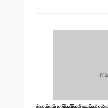
ဒါပေမယ့်လည်း လက်ရှိအချိန်အထိ အသင်းသစ် မရရှိသေ