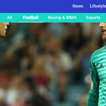
News
Lifestyl
All
Football
Boxing & MMA
Esports