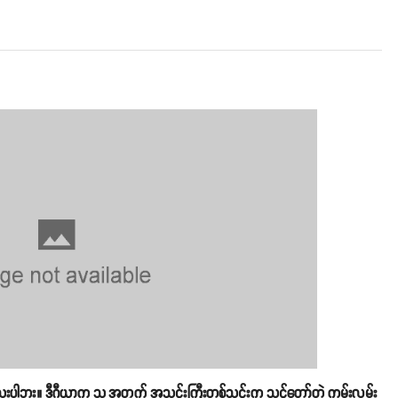
းပါဘူး။ ဒီဂီယာက သူ့အတွက် အသင်းကြီးတစ်သင်းက သင့်တော်တဲ့ ကမ်းလှမ်း