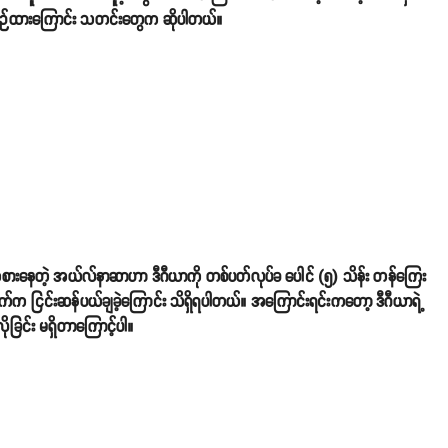
စီစဉ်ထားကြောင်း သတင်းတွေက ဆိုပါတယ်။
စားနေတဲ့ အယ်လ်နာဆာဟာ ဒီဂီယာကို တစ်ပတ်လုပ်ခ ပေါင် (၅) သိန်း တန်ကြေး
ားဘက်က ငြင်းဆန်ပယ်ချခဲ့ကြောင်း သိရှိရပါတယ်။ အကြောင်းရင်းကတော့ ဒီဂီယာရဲ့
ိုခြင်း မရှိတာကြောင့်ပါ။