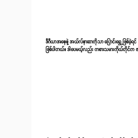
ဒီဂီယာအနေနဲ့ အယ်လ်နာဆာကိုသာ ပြောင်းရွှေ့ဖြစ်ခဲ့ရင်
ဖြစ်ပါတယ်။​ ဒါပေမယ့်လည်း ကစားသမားကိုယ်တိုင်က ဇနီ