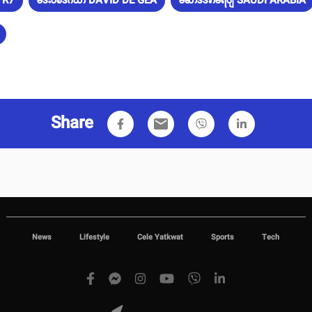
C R7
ဒေးဗစ်ဒီဂီယာ DAVID DE GEA
ဆော်ဒီအာရေဗျ SAUDI ARABIA
Share
email
News
Lifestyle
Cele Yatkwat
Sports
Tech