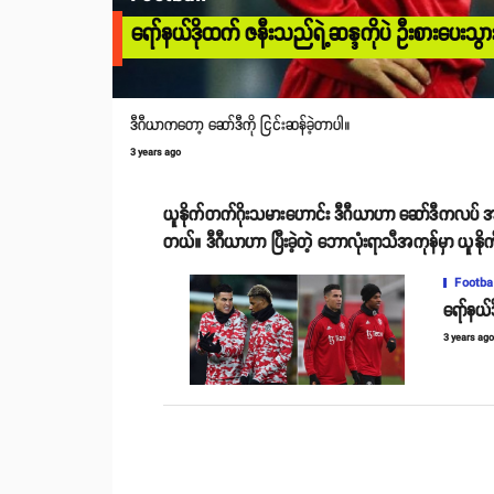
ရော်နယ်ဒိုထက် ဇနီးသည်ရဲ့ဆန္ဒကိုပဲ ဦးစားပေးသွားခ
ဒီဂီယာကတော့ ဆော်ဒီကို ငြင်းဆန်ခဲ့တာပါ။
3 years ago
ယူနိုက်တက်ဂိုးသမားဟောင်း ဒီဂီယာဟာ ဆော်ဒီကလပ် အယ်လ်
တယ်။ ဒီဂီယာဟာ ပြီးခဲ့တဲ့ ဘောလုံးရာသီအကုန်မှာ ယူနိုက
Footba
ရော်နယ်ဒ
3 years ag