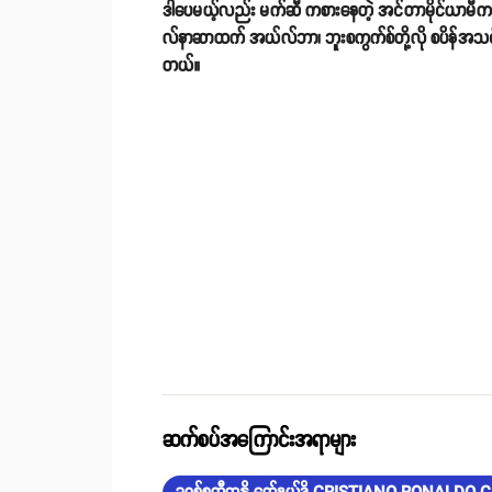
ဒါပေမယ့်လည်း မက်ဆီ ကစားနေတဲ့ အင်တာမိုင်ယာမီက ဒီ
လ်နာဆာထက် အယ်လ်ဘာ၊ ဘူးစကွက်စ်တို့လို စပိန်အသင်းဖော
တယ်။
ဆက်စပ်အကြောင်းအရာများ