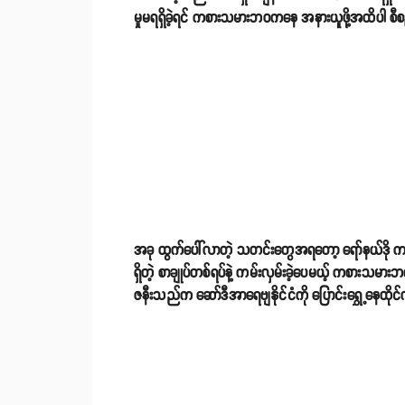
မှုမရရှိခဲ့ရင် ကစားသမားဘဝကနေ အနားယူဖို့အထိပါ 
အခု ထွက်ပေါ်လာတဲ့ သတင်းတွေအရတော့ ရော်နယ်ဒို က
ရှိတဲ့ စာချုပ်တစ်ရပ်နဲ့ ကမ်းလှမ်းခဲ့ပေမယ့် ကစားသမ
ဇနီးသည်က ဆော်ဒီအာရေဗျနိုင်ငံကို ပြောင်းရွှေ့နေထိုင်လ