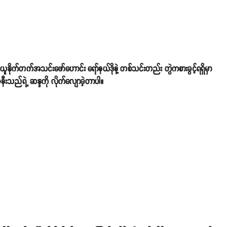
 ယူနိုက်တက်အသင်းဖော်ဟောင်း ရော်နယ်ဒိုနဲ့ တစ်သင်းတည်း တွဲကစားခွင့်ရရှိမှာ
းသည်ရဲ့ ဆန္ဒကို လိုက်လျောခဲ့တာပါ။