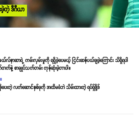
ဲ့တဲ့ ဒီဂီယာ
နာဆာရဲ့ ကမ်းလှမ်းမှုကို ရရှိခဲ့ပေမယ့် ငြင်းဆန်ပယ်ချခဲ့ကြောင်း သိရှိရပါ
်တက်နဲ့ စာချုပ်သက်တမ်း ကုန်ဆုံးခဲ့တာပါ။
ll
ိုပေးတဲ့ လက်ဆောင်နှစ်ခုကို အထိမခံဘဲ သိမ်းထားတဲ့ ရပ်ရှ်ဖို့ဒ်
o