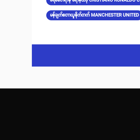
ခရစ်စတီရာနို ရော်နယ်ဒို CRISTIANO RONALDO 
မန်ချက်စတာယူနိုက်တက် MANCHESTER UNITED