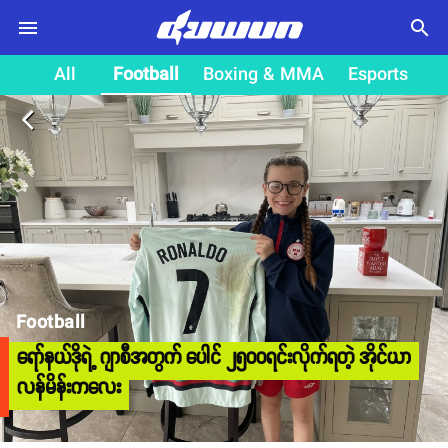
search
All
Football
Boxing & MMA
Esports
arrow_back_ios
Football
ရော်နယ်ဒိုရဲ့ ဂျာစီအတွက် ပေါင် ၂၅၀၀ရင်းလိုက်ရတဲ့ အိုင်ယာ
လန်မိန်းကလေး