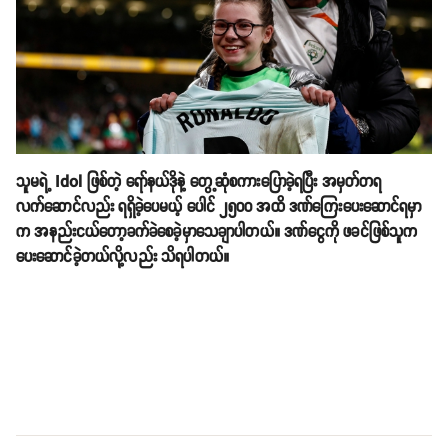
သူမရဲ့ Idol ဖြစ်တဲ့ ရော်နယ်ဒိုနဲ့ တွေ့ဆုံစကားပြောခဲ့ရပြီး အမှတ်တရ
လက်ဆောင်လည်း ရရှိခဲ့ပေမယ့် ပေါင် ၂၅၀၀ အထိ ဒဏ်ကြေးပေးဆောင်ရမှာ
က အနည်းငယ်တော့ခက်ခဲစေခဲ့မှာသေချာပါတယ်။ ဒဏ်ငွေကို ဖခင်ဖြစ်သူက
ပေးဆောင်ခဲ့တယ်လို့လည်း သိရပါတယ်။