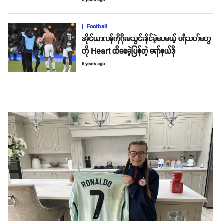
5 years ago
Football
အိုင်ယာလန်ကိုဂိုးမသွင်းနိုင်ခဲ့ပေမယ့် ပရိသတ်တွေ
ကို Heart ထိစေခဲ့ပြန်တဲ့ ရော်နယ်ဒို
5 years ago