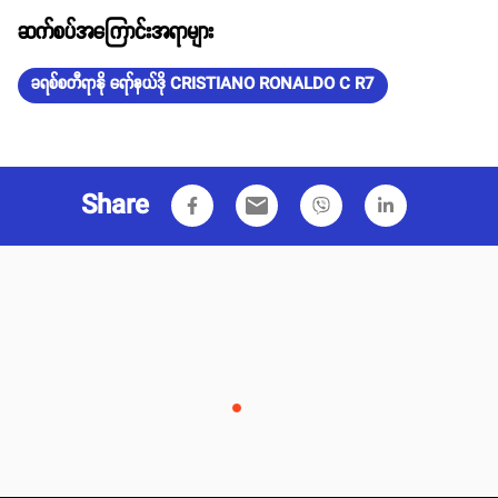
ဆက်စပ်အကြောင်းအရာများ
ခရစ်စတီရာနို ရော်နယ်ဒို CRISTIANO RONALDO C R7
Share
email