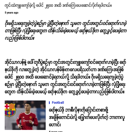
ကွင်းထဲကျူးကျော်ခဲ့လို့ ပေါင် ၂၅၀၀ အထိ ဒဏ်ကြေးပေးဆောင်လိုက်ရပါတယ်။
5 years ago
ဂိုးမရှိသရေကျခဲ့တဲ့ပွဲစဉ်မှာ ပွဲပြီးတဲ့နောက် သူမက ကွင်းအတွင်းဝင်ရောက်လာခဲ့
တာဖြစ်ပြီး လုံခြုံရေးတွေက ထိန်းသိမ်းခဲ့ပေမယ့် ရော်နယ်ဒိုက တွေ့ခွင့်ပေးခဲ့တာ
လည်းဖြစ်ပါတယ်။
အိုင်ယာလန်နဲ့ ပေါ်တူဂီပွဲစဉ်မှာ ကွင်းအတွင်းကျူးကျော်ဝင်ရောက်လာခဲ့ပြီး ရော်
နယ်ဒိုကို လာတွေ့ခဲ့တဲ့ အိုင်ယာလန်မိန်းကလေးပရိသတ်ဟာ ဒဏ်ကြေးအဖြစ်
ပေါင် ၂၅၀၀ အထိ ပေးဆောင်ခဲ့ရတယ်လို့ သိရပါတယ်။ ဂိုးမရှိသရေကျခဲ့တဲ့ပွဲ
စဉ်မှာ ပွဲပြီးတဲ့နောက် သူမက ကွင်းအတွင်းဝင်ရောက်လာခဲ့တာဖြစ်ပြီး လုံခြုံရေး
တွေက ထိန်းသိမ်းခဲ့ပေမယ့် ရော်နယ်ဒိုက တွေ့ခွင့်ပေးခဲ့တာလည်းဖြစ်ပါတယ်။
Football
ရော်နယ်ဒို ဘာစီလိုနာကိုပြောင်းကစားဖို့
အချိန်ကောင်းပဲလို့ မြှောက်ပေးလိုက်တဲ့ ဘာကာလူ
ဟောင်း