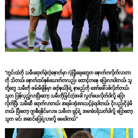
"ကွင်းထဲကို သမီးရောက်ခဲ့တဲ့နောက်မှာ လုံခြုံရေးတွေက နောက်ကလိုက်လာတာ
ကို သိတယ်၊ နောက်ထပ်နှစ်ယောက်ကလည်း ထောင့်ကနေ ပြေးလာပါတယ်၊ သူ
တို့တွေ သမီးကို ဖမ်းမိချိန်မှာ ရော်နယ်ဒိုရဲ့ နာမည်ကို အော်ခေါ်ပစ်လိုက်တယ်၊
သူက ပြန်လှည့်လာပြိးတော့ သမီးကိုမြင်တဲ့အခါ လွှတ်ပေးလိုက်ပါလို့ ပြော
လိုက်ပြီး သမီးဆီ ရောက်လာတယ်၊ အရမ်းအံ့အားသင့်ခဲ့ရပါတယ်၊ ငိုလည်းငိုခဲ့မိ
တယ်၊ ပြီးတော့ ဂျာစီရနိုင်မလား၊ သမီးက ရှင့်ရဲ့ အမာခံပရိသတ်ပါလို့ ပြောတော့
သူက မင်း အဆင်ပြေရဲ့လားလို့ မေးပါတယ်"