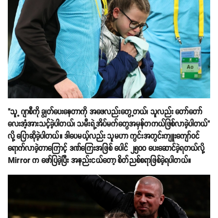
"သူ့ ဂျာစီကို ချွတ်ပေးနေတာကို အဖေလည်းတွေ့တယ်၊ သူလည်း တော်တော်
လေးအံ့အားသင့်ခဲ့ပါတယ်၊ သမီးရဲ့အိပ်မက်တွေအမှန်တကယ်ဖြစ်လာခဲ့ပါတယ်"
လို့ ပြောဆိုခဲ့ပါတယ်။ ဒါပေမယ့်လည်း သူမဟာ ကွင်းအတွင်းကျူးကျော်ဝင်
ရောက်လာခဲ့တာကြောင့် ဒဏ်ကြေးအဖြစ် ပေါင် ၂၅၀၀ ပေးဆောင်ခဲ့ရတယ်လို့
Mirror က ဖော်ပြခဲ့ပြီး အနည်းငယ်တော့ စိတ်ညစ်စရာဖြစ်ခဲ့ရပါတယ်။