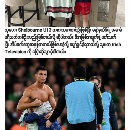
သူမဟာ Shelbourne U13 ကစားသမားတစ်ဦးဖြစ်ပြီး ရော်နယ်ဒိုရဲ့ အမာခံ
ပရိသတ်တစ်ဦးလည်းဖြစ်တယ်လို့ ဆိုပါတယ်။ ဒီအဖြစ်အပျက်နဲ့ ပတ်သက်
ပြီး အိပ်မက်တွေအမှန်တကယ်ဖြစ်လာခဲ့လို့ ပျော်ရွှင်ခဲ့ရတယ်လို့ သူမက Irish
Television ကို ပြောဆိုသွားခဲ့ပါတယ်။