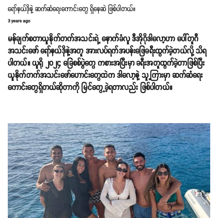
ရော်နယ်ဒိုနဲ့ ဆက်ဆံရေးကောင်းတွေ ရှိနေဆဲ ဖြစ်ပါတယ်။
3 years ago
မန်ချက်စတာယူနိုက်တက်အသင်းရဲ့ နောက်ခံလူ ဒီအိုဂိုဒါလော့ဟာ ပေါ်တူဂီ
အသင်းဖော် ရော်နယ်ဒိုနဲ့အတူ အားလပ်ရက်အပန်းဖြေခရီးထွက်ခဲ့တယ်လို့ သိရ
ပါတယ်။ ယူရို ၂၀၂၄ ခြေစစ်ပွဲတွေ ကစားအပြီးမှာ ခရီးအတူထွက်ခဲ့တာဖြစ်ပြီး
ယူနိုက်တက်အသင်းဖော်ဟောင်းတွေထဲက ဒါလော့နဲ့ သူ့ကြားမှာ ဆက်ဆံရေး
ကောင်းတွေရှိတယ်ဆိုတာကို မြင်တွေ့ခဲ့ရတာလည်း ဖြစ်ပါတယ်။