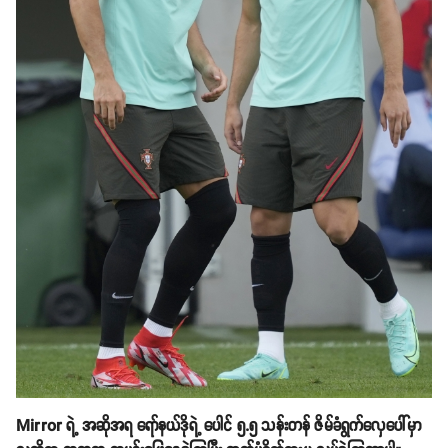
Mirror ရဲ့ အဆိုအရ ရော်နယ်ဒိုရဲ့ ပေါင် ၅.၅ သန်းတန် ဇိမ်ခံရွက်လှေပေါ်မှာ