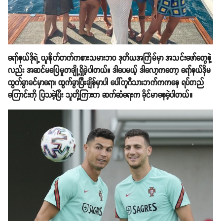
ရော်နယ်ဒိုရဲ့ ယူနိုက်တက်ကစားသမားဘ၀ ဒုတိယအကြိမ်မှာ အသင်းဖော်​တွေနဲ့
လည်း အဆင်မပြေမှုတချို့ရှိခဲ့ပါတယ်။ ဒါပေမယ့် ဒါလော့ကတော့ ရော်နယ်ဒိုမ
ထွက်ခွာခင်မှာရော၊ ထွက်ခွာပြီးချိန်မှာပါ ပေါ်တူဂီသားဘက်ကကနေ ရပ်တည်
ကြောင်းကို ပြသခဲ့ပြီး သူတို့ကြားက ဆက်ဆံရေးက ခိုင်မာနေခဲ့ပါတယ်။