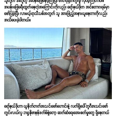
သူတို့က အတူတူ အပန်းဖြေနေခဲ့ကြပြီး ဓာတ်ပုံရိုက်ကူးမှု လုပ်ခဲ့ကြတာပါ။
အပန်းဖြေခရီးထွက်နေတဲ့အကြောင်းကိုလည်း ရော်နယ်ဒိုက အင်စတာဂရမ်မှာ
ဖော်ပြခဲ့ပြီး လာမယ့်ရာသီသစ်အတွက် သူ အားဖြည့်အနားယူနေတာကိုလည်း
အသိပေးခဲ့ပါတယ်။
ရော်နယ်ဒိုဟာ ယူနိုက်တက်အသင်းဖော်ဟောင်းနဲ့ လက်ရှိပေါ်တူဂီအသင်းဖော်
ကွင်းလယ်လူ ဘရူနိုဖာနန်ဒက်စ်နဲ့တော့ ဆက်ဆံရေးအေးစက်မှုတွေ ရှိနေတယ်