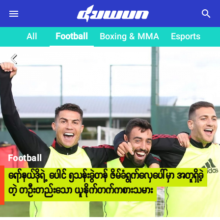
search
All
Football
Boxing & MMA
Esports
arrow_back_ios
Football
ရော်နယ်ဒိုရဲ့ ပေါင် ၅သန်းခွဲတန် ဇိမ်ခံရွက်လှေပေါ်မှာ အတူရှိခဲ့
တဲ့ တဦးတည်းသော ယူနိုက်တက်ကစားသမား