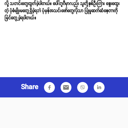
လို့ သတင်းတွေထွက်ခဲ့ပါတယ်။ ပေါ်တူဂီမှာလည်း သူတို့နှစ်ဦးကြား နွေးထွေး
တဲ့ ပုံစံမျိုးမတွေ့ရှိခဲ့ရဘဲ ပုံမှန်အသင်းဖော်တွေလိုသာ ပြုမူဆက်ဆံနေတာကို
မြင်တွေ့ခဲ့ရပါတယ်။
Share
email