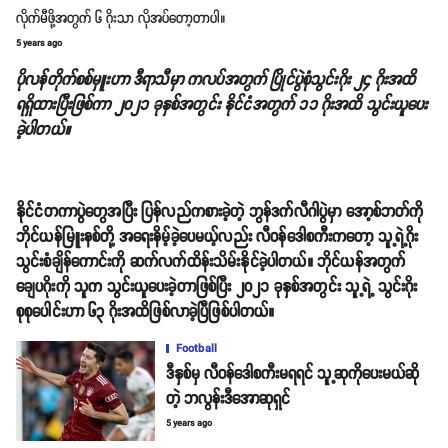
လိုက်မီဖို့အတွက် ၆ ဂိုးသာ လိုအပ်တော့တာပါ။
5 years ago
ပိုလန်တိုက်စစ်မှူးဟာ ဒီရာသီမှာ ကလပ်အတွက် ပြိုင်ပွဲစုံသွင်းဂိုး ၂၄ ဂိုးအထိ
ရရှိထားပြီးဖြစ်ကာ ၂၀၂၁ ခုနှစ်အတွင်း နိုင်ငံအတွက် ၁၁ ဂိုးအထိ သွင်းယူပေး
ခဲ့ပါတယ်။
နိုင်ငံတကာပွဲတွေအပြီး ပြန်လည်ကစားခဲ့တဲ့ ဘွန်ဒက်လီဂါပွဲမှာ အော့စ်ဘတ်ကို
ဘိုင်ယန်မြူးနစ်တို့ အရေးနိမ့်ခဲ့ပေမယ့်လည်း လီဝန်ဒေါစကီးကတော့ သူ့ရဲ့ဂိုး
သွင်းစံချိန်ကောင်းကို ဆက်လက်ထိန်းသိမ်းနိုင်ခဲ့ပါတယ်။ ဘိုင်ယန်အတွက်
ချေပဂိုးကို သူက သွင်းယူပေးခဲ့တာဖြစ်ပြီး ၂၀၂၁ ခုနှစ်အတွင်း သူ့ရဲ့ သွင်းဂိုး
စုစုပေါင်းဟာ ၆၃ ဂိုးအထိဖြစ်လာခဲ့ပြီဖြစ်ပါတယ်။
Football
ဒီနှစ်မှ လီဝန်ဒေါစကီးမရရင် သူ့ဆုကိုပေးမယ်ဆို
တဲ့ ဘလွန်းဒီအောဆုရှင်
5 years ago