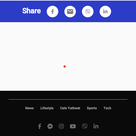
Share
email
News
Lifestyle
Cele Yatkwat
Sports
Tech