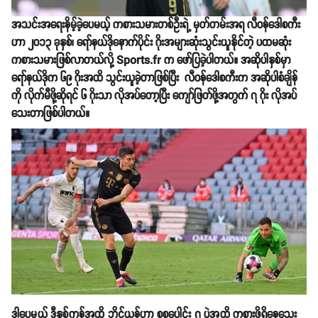
အသင်းအရေးနိမ့်ခဲ့ပေမယ့် ကစားသမားတစ်ဦးရဲ့ မှတ်တမ်းအရ လီဝန်ဒေါစကီး
ဟာ ၂၀၁၃ ခုနှစ်၊ ရော်နယ်ဒိုနောက်ပိုင်း ဂိုးအများဆုံးသွင်းယူနိုင်တဲ့ ပထမဆုံး
ကစားသမားဖြစ်လာတယ်လို့ Sports.fr က ဖော်ပြခဲ့ပါတယ်။ အဆိုပါနှစ်မှာ
ရော်နယ်ဒိုက ၆၉ ဂိုးအထိ သွင်းယူခဲ့တာဖြစ်ပြီး လီဝန်ဒေါစကီးက အဆိုပါစံချိန်
ကို လိုက်မီဖို့ဆိုရင် ၆ ဂိုးသာ လိုအပ်တော့ပြီး ကျော်ဖြတ်ဖို့အတွက် ၇ ဂိုး လိုအပ်
သေးတာဖြစ်ပါတယ်။
ဒါပေမယ့် ဒီနှစ်ကုန်အထိ ဘိုင်ယန်ဟာ စုစုပေါင်း ၇ ပွဲအထိ ကစားဖို့ရှိနေသေး