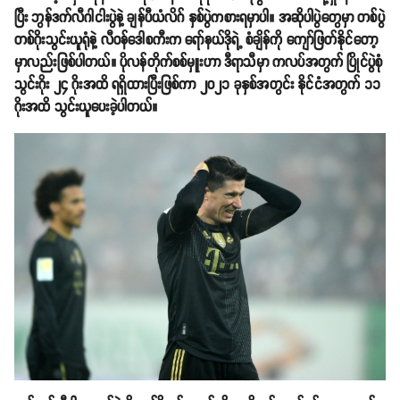
ပြီး ဘွန်ဒက်လီဂါငါးပွဲနဲ့ ချန်ပီယံလိဂ် နှစ်ပွဲကစားရမှာပါ။ အဆိုပါပွဲတွေမှာ တစ်ပွဲ
တစ်ဂိုးသွင်းယူရုံနဲ့ လီဝန်ဒေါစကီးက ရော်နယ်ဒိုရဲ့ စံချိန်ကို ကျော်ဖြတ်နိုင်တော့
မှာလည်းဖြစ်ပါတယ်။ ပိုလန်တိုက်စစ်မှူးဟာ ဒီရာသီမှာ ကလပ်အတွက် ပြိုင်ပွဲစုံ
သွင်းဂိုး ၂၄ ဂိုးအထိ ရရှိထားပြီးဖြစ်ကာ ၂၀၂၁ ခုနှစ်အတွင်း နိုင်ငံအတွက် ၁၁
ဂိုးအထိ သွင်းယူပေးခဲ့ပါတယ်။