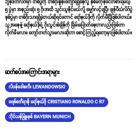
ဘွန်ဒက်လီဂါမှာ တစ်ပွဲကို တစ်ဂိုးနှုန်းကျော်ရရှိနေလို့ နှစ်မကုန်ခင်ကစားရမယ့်
၅ ပွဲမှာ အနည်းဆုံး ၅ ဂိုးအထိ သွင်းယူနိုင်မယ်လို့ မျှော်လင့်ရပြီး ချန်ပီယံလိဂ်ပွဲ
နှစ်ပွဲမှာ တစ်ဂိုးသာရရှိခဲ့တယ်ဆိုရင်တောင် ရော်နယ်ဒိုကို လိုက်မီပြီဖြစ်ပါတယ်။
သူ့အနေနဲ့ ရော်နယ်ဒိုရဲ့ ဂိုးသွင်းစံချိန်ကို ခြိမ်းခြောက်နေတာလည်းဖြစ်ကာ
လိုက်မီမလား၊ ကျော်တက်သွားမလားဆိုတာ စောင့်ကြည့်ရတော့မှာဖြစ်ပါတယ်။
ဆက်စပ်အကြောင်းအရာများ
လီဝန်ဒေါစကီး LEWANDOWSKI
ခရစ်စတီရာနို ရော်နယ်ဒို CRISTIANO RONALDO C R7
ဘိုင်ယန်မြူးနစ် BAYERN MUNICH