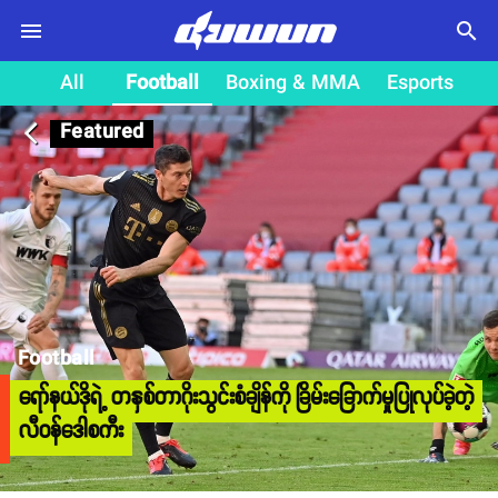
search
All
Football
Boxing & MMA
Esports
Featured
arrow_back_ios
Football
ရော်နယ်ဒိုရဲ့ တနှစ်တာဂိုးသွင်းစံချိန်ကို ခြိမ်းခြောက်မှုပြုလုပ်ခဲ့တဲ့
လီဝန်ဒေါစကီး