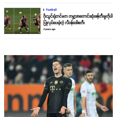
Football
ဂိုးသွင်းရုံတင်မက ကမ္ဘာ့အကောင်းဆုံးဖန်တီးမှုကိုပါ
ပြုလုပ်ပေးခဲ့တဲ့ လီဝန်ဒေါစကီး
5 years ago