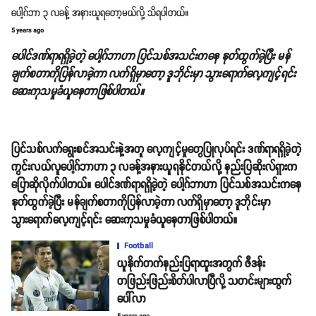
ပေါ့ဂ်ဘာ ၃ လခန့် အနားယူရတော့မယ်လို့ သိရပါတယ်။
5 years ago
ပေါင်ဒဏ်ရာရရှိခဲ့တဲ့ ပေါ့ဂ်ဘာဟာ ပြင်သစ်အသင်းကနေ နုတ်ထွက်ခဲ့ပြီး မန်
ချက်စတာကိုပြန်လာခဲ့ကာ လက်ရှိမှာတော့ ဒူဘိုင်းမှာ သွားရောက်လေ့ကျင့်ရင်း
ဆေးကုသမှုခံယူနေတာဖြစ်ပါတယ်။
ပြင်သစ်လက်ရွေးစင်အသင်းနဲ့အတူ လေ့ကျင့်မှုတွေပြုလုပ်ရင်း ဒဏ်ရာရရှိခဲ့တဲ့
ကွင်းလယ်လူပေါ့ဂ်ဘာဟာ ၃ လခန့်အနားယူရနိုင်တယ်လို့ နည်းပြဆိုးလ်ရှားက
ပြောဆိုလိုက်ပါတယ်။ ပေါင်ဒဏ်ရာရရှိခဲ့တဲ့ ပေါ့ဂ်ဘာဟာ ပြင်သစ်အသင်းကနေ
နုတ်ထွက်ခဲ့ပြီး မန်ချက်စတာကိုပြန်လာခဲ့ကာ လက်ရှိမှာတော့ ဒူဘိုင်းမှာ
သွားရောက်လေ့ကျင့်ရင်း ဆေးကုသမှုခံယူနေတာဖြစ်ပါတယ်။
Football
ယူနိုက်တက်နည်းပြရာထူးအတွက် ဇီဒန်း
တဖြည်းဖြည်းစိတ်ပါလာပြီလို့ သတင်းများထွက်
ပေါ်လာ