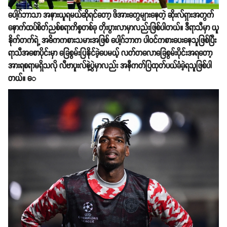
ပေါ့ဂ်ဘာသာ အနားယူရမယ်ဆိုရင်တော့ ဖိအားတွေများနေတဲ့ ဆိုးလ်ရှားအတွက်
နောက်ထပ်စိတ်ညစ်စရာကိစ္စတစ်ခု တိုးပွားလာမှာလည်းဖြစ်ပါတယ်။ ဒီရာသီမှာ ယူ
နိုက်တက်ရဲ့ အဓိကကစားသမားအဖြစ် ပေါ့ဂ်ဘာက ပါဝင်ကစားပေးနေသူဖြစ်ပြီး
ရာသီအစောပိုင်းမှာ ခြေစွမ်းပြနိုင်ခဲ့ပေမယ့် လတ်တလောခြေစွမ်းပိုင်းအရတော့
အားရစရာမရှိသလို လီဗာပူးလ်နဲ့ပွဲမှာလည်း အနီကတ်ပြထုတ်ပယ်ခံခဲ့ရသူဖြစ်ပါ
တယ်။ ​ေ