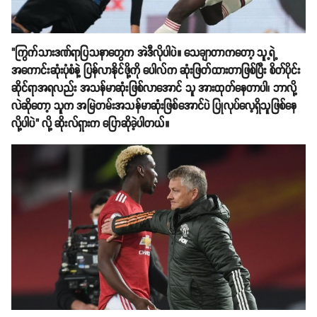
"ကြွက်သားဒဏ်ရာပြသနာတွေက အဲဒီလိုပါပဲ။ သေချာတာကတော့ သူ့ရဲ့
အကောင်းဆုံးပုံစံနဲ့ ပြန်လာနိုင်ဖို့ကို ပေါလ်က ဆုံးဖြတ်ထားတာဖြစ်ပြီး စိတ်ပိုင်း
ဆိုင်ရာအရလည်း အသန်မာဆုံးဖြစ်လာအောင် သူ အားထုတ်နေတာပါ၊ ဘာလို့
လဲဆိုတော့ သူက အမြဲတမ်းအသန်မာဆုံးဖြစ်အောင်ပဲ ပြုလုပ်လေ့ရှိသူဖြစ်နေ
လို့ပါပဲ" လို့ ဆိုးလ်ရှားက ပြောဆိုခဲ့ပါတယ်။