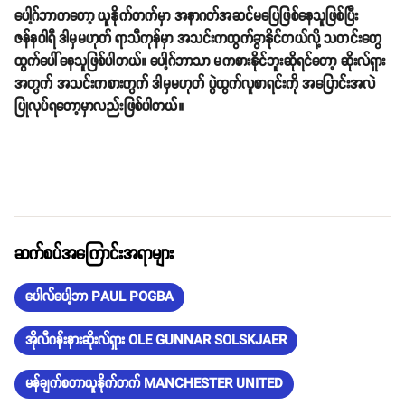
ပေါ့ဂ်ဘာကတော့ ယူနိုက်တက်မှာ အနာဂတ်အဆင်မပြေဖြစ်နေသူဖြစ်ပြီး
ဇန်နဝါရီ ဒါမှမဟုတ် ရာသီကုန်မှာ အသင်းကထွက်ခွာနိုင်တယ်လို့ သတင်းတွေ
ထွက်ပေါ်နေသူဖြစ်ပါတယ်။ ပေါ့ဂ်ဘာသာ မကစားနိုင်ဘူးဆိုရင်တော့ ဆိုးလ်ရှား
အတွက် အသင်းကစားကွက် ဒါမှမဟုတ် ပွဲထွက်လူစာရင်းကို အပြောင်းအလဲ
ပြုလုပ်ရတော့မှာလည်းဖြစ်ပါတယ်။
ဆက်စပ်အကြောင်းအရာများ
ပေါလ်ပေါ့ဘာ PAUL POGBA
အိုလီဂန်းနားဆိုးလ်ရှား OLE GUNNAR SOLSKJAER
မန်ချက်စတာယူနိုက်တက် MANCHESTER UNITED