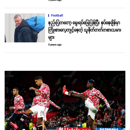
5 years ago
Football
နည်းပြကတော့ မွေးရပ်မြေပြန်ပြီး နှပ်နေချိန်မှာ
ကြိုးစားလေ့ကျင့်နေတဲ့ ယူနိုက်တက်ကစားသမား
များ
5 years ago