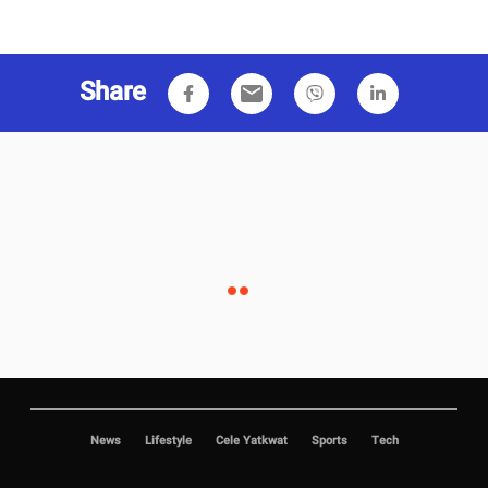
Share
email
News
Lifestyle
Cele Yatkwat
Sports
Tech