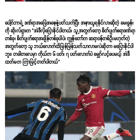
ပေါ့ဂ်ဘာရဲ့ ဒဏ်ရာအခြေအနေနဲ့ပတ်သက်ပြီး အနားယူရနိုင်လားဆိုတဲ့ မေးခွန်း
ကို ဆိုးလ်ရှားက "​အဲဒီလိုပြောနိုင်ပါတယ်၊ သူ့အတွက်တော့ စိတ်ပျက်စရာဒဏ်ရာ
တစ်ခု၊ စိတ်ပျက်စရာအချိန်တစ်ခုပါပဲ၊ ကျွန်တော်က ဆရာဝန်တစ်ဦးမဟုတ်တဲ့
အတွက်တော့ သူ ဘယ်လောက်ထိမြန်မြန်သက်သာလာမလဲဆိုတာ မပြောနိုင်ပါ
ဘူး၊ တခါတလေမှာ ကိုယ်က ၆ ပတ်၊ ၇ ပတ်လောက်ပဲ မျှော်လင့်ပေမယ့် အဲဒီ
ထက်မက ကြာမြင့်တတ်ပါတယ်"