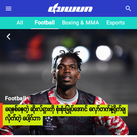
search
All
Football
Boxing & MMA
Esports
arrow_back_ios
Football
ရေနစ်နေတဲ့ ဆိုးလ်ရှားကို​ စုံးစုံးမြုပ်အောင် လှော်တက်နဲ့ရိုက်ချ
လိုက်တဲ့ ပေါ့ဂ်ဘာ