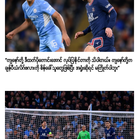
“ကျနော်တို့ ဒီထက်ပိုကောင်းအောင် လုပ်ပြနိုင်တာကို သိပါတယ်။ ကျနော်တို့က
ချန်ပီယံလိဂ်ဖလားကို စိန်ခေါ်သူတွေဖြစ်ပြီး အရှုံးဆိုရင် မကြိုက်ပါဘူး”