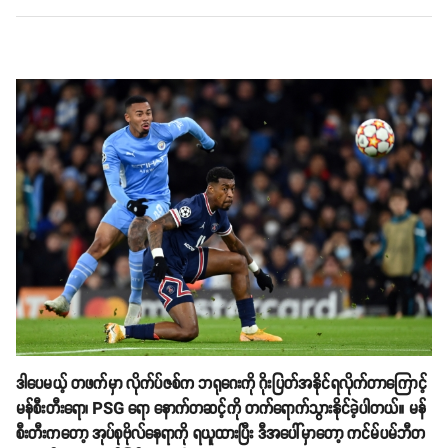
ဒါပေမယ့် တဖက်မှာ လိုက်ပ်ဇစ်က ဘရုဂေးကို ဂိုးပြတ်အနိုင်ရလိုက်တာကြောင့်
မန်စီးတီးရော၊ PSG ရော နောက်တဆင့်ကို တက်ရောက်သွားနိုင်ခဲ့ပါတယ်။ မန်
စီးတီးကတော့ အုပ်စုဗိုလ်နေရာကို ရယူထားပြီး ဒီအပေါ်မှာတော့ ကင်မ်ပမ်ဘီတ