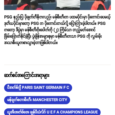
PSG နည်းပြ ပိုချက်တီနိုကလည်း မန်စီးတီးက ပထမပိုင်းမှာ ပိုကောင်းပေမယ့်
ဒုတိယပိုင်းမှာတော့ PSG က ပိုကောင်းတယ်လို့ ပြောကြားခဲ့ပါတယ်။ PSG
ကတော့ ဒီပွဲမှာ မန်စီးတီးဂိုးပေါက်ကို (၂) ကြိမ်သာ တည့်မတ်အောင်
ခြိမ်းခြောက်နိုင်ခဲ့ပြီး ပွဲချိန်အများစုမှာ မန်စီးတီးကသာ PSG ကို လွှမ်းမိုး
အသာစီးယူကစားသွားခဲ့တာဖြစ်ပါတယ်။
ဆက်စပ်အကြောင်းအရာများ
ပီအက်စ်ဂျီ PARIS SAINT GERMAIN F C
မန်ချက်စတာစီးတီး MANCHESTER CITY
ယူအီးအက်ဖ်အေ ချန်ပီယံလိဂ် U E F A CHAMPIONS LEAGUE