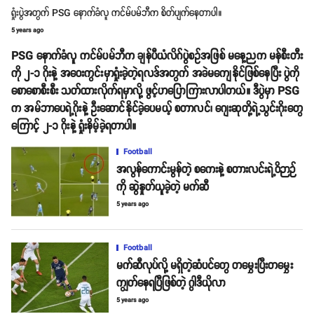
ရှုံးပွဲအတွက် PSG နောက်ခံလူ ကင်မ်ပမ်ဘီက စိတ်ပျက်နေတာပါ။
5 years ago
PSG နောက်ခံလူ ကင်မ်ပမ်ဘီက ချန်ပီယံလိဂ်ပွဲစဥ်အဖြစ် မနေ့ညက မန်စီးတီး
ကို ၂-၁ ဂိုးနဲ့ အဝေးကွင်းမှာရှုံးခဲ့တဲ့ရလဒ်အတွက် အခဲမကျေနိုင်ဖြစ်နေပြီး ပွဲကို
စောစောစီးစီး သတ်ထားလိုက်ရမှာလို့ ဖွင့်ဟပြောကြားလာပါတယ်။ ဒီပွဲမှာ PSG
က အမ်ဘာပေရဲ့ဂိုးနဲ့ ဦးဆောင်နိုင်ခဲ့ပေမယ့် စတာလင်၊ ဂျေးဆုတို့ရဲ့သွင်းဂိုးတွေ
ကြောင့် ၂-၁ ဂိုးနဲ့ ရှုံးနိမ့်ခဲ့ရတာပါ။
Football
အလွန်ကောင်းမွန်တဲ့ စကေးနဲ့ စတားလင်းရဲ့ဝိဉာဉ်
ကို ဆွဲနှုတ်ယူခဲ့တဲ့ မက်ဆီ
5 years ago
Football
မက်ဆီလုပ်လို့ မရှိတဲ့ဆံပင်တွေ တမွှေးပြီးတမွှေး
ကျွတ်နေရပြီဖြစ်တဲ့ ဂွါဒီယိုလာ
5 years ago