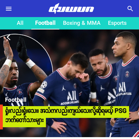
search
All
Football
Boxing & MMA
Esports
arrow_back_ios
Football
ရှုံးလည်းရှုံးသေး၊ အသံကလည်းကျယ်သေးလို့ဆိုရမယ့် PSG
ဘက်တော်သားများ