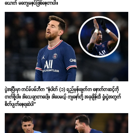
ယောက် မကျေမနပ်ဖြစ်နေတာပါ။
ပွဲအပြီးမှာ ကင်မ်ပမ်ဘီက “နံပါတ် (၁) ရည်မှန်းချက်က နောက်တဆင့်ကို
တက်ဖို့ပါ။ ဒါသေချာတာပေါ့။ ဒါပေမယ့် ကျနော်တို့ အခုချိန်ထိ ရှုံးပွဲအတွက်
စိတ်ပျက်နေရဆဲပါ”