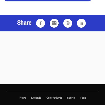
Share
email
News
Lifestyle
Cele Yatkwat
Sports
Tech