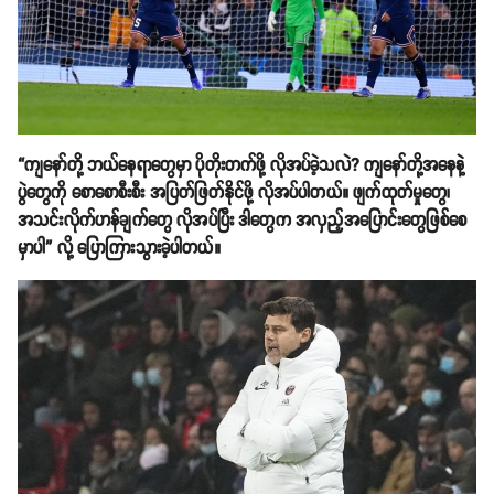
“ကျနော်တို့ ဘယ်နေရာတွေမှာ ပိုတိုးတက်ဖို့ လိုအပ်ခဲ့သလဲ? ကျနော်တို့အနေနဲ့
ပွဲတွေကို စောစောစီးစီး အပြတ်ဖြတ်နိုင်ဖို့ လိုအပ်ပါတယ်။ ဖျက်ထုတ်မှုတွေ၊
အသင်းလိုက်ဟန်ချက်တွေ လိုအပ်ပြီး ဒါတွေက အလှည့်အပြောင်းတွေဖြစ်စေ
မှာပါ” လို့ ပြောကြားသွားခဲ့ပါတယ်။