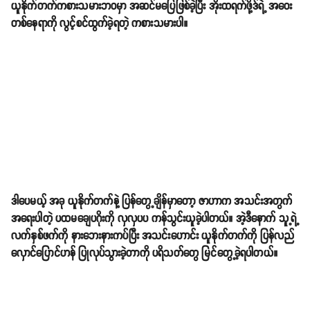
ယူနိုက်တက်ကစားသမားဘဝမှာ အဆင်မပြေဖြစ်ခဲ့ပြီး အိုးထရက်ဖို့ဒ်ရဲ့ အဝေး
တစ်နေရာကို လွင့်စင်ထွက်ခဲ့ရတဲ့ ကစားသမားပါ။
ဒါပေမယ့် အခု ယူနိုက်တက်နဲ့ ပြန်တွေ့ချိန်မှာတော့ ဇာဟာက အသင်းအတွက်
အရေးပါတဲ့ ပထမချေပဂိုးကို လှလှပပ ကန်သွင်းယူခဲ့ပါတယ်။ အဲ့ဒီနောက် သူ့ရဲ့
လက်နှစ်ဖက်ကို နားဘေးနားကပ်ပြီး အသင်းဟောင်း ယူနိုက်တက်ကို ပြန်လည်
လှောင်ပြောင်ဟန် ပြုလုပ်သွားခဲ့တာကို ပရိသတ်တွေ မြင်တွေ့ခဲ့ရပါတယ်။