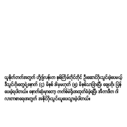
ယူနိုက်တက်အတွက် ဟို့ဂျ်လန်းက နှစ်ကြိမ်တိုင်တိုင် ဦးဆောင်ဂိုးသွင်းခဲ့ပေမယ့်
ဒီသွင်းဂိုးတွေရဲ့နောက် (၄) မိနစ် ဒါမှမဟုတ် (၅) မိနစ်သာခြားပြီး ချေပဂိုး ပြန်
ပေးခဲ့ရပါတယ်။ နောက်ဆုံးမှာတော့ ကက်စ်မဲရိုးအထုတ်ခံခဲ့ရပြီး အီကာဒီက ဂါ
လာတာစာရေးအတွက် အနိုင်ဂိုးသွင်းယူပေးသွားခဲ့ပါတယ်။