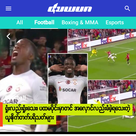
search
All
Football
Boxing & MMA
Esports
arrow_back_ios
Football
ရှုံးလည်းရှုံးသေး၊ ပထမပိုင်းမှာတင် အလှောင်လည်းခံခဲ့ရသေးတဲ့
ယူနိုက်တက်ပရိသတ်များ