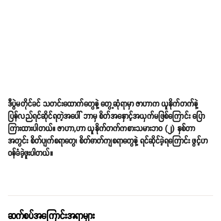
ဒီပွဲမတိုင်ခင် သတင်းထောက်တွေနဲ့ တွေ့ဆုံရာမှာ ဇာဟာက ယူနိုက်တက်နဲ့
ပြန်လည်ရင်ဆိုင်ရတဲ့အပေါ် ဘာမှ စိတ်အနှောင့်အယှက်မဖြစ်ကြောင်း ပြော
ကြားထားပါတယ်။ ဇာဟာ,ဟာ ယူနိုက်တက်ကစားသမားဘဝ (၂) နှစ်တာ
အတွင်း စိတ်ပျက်စရာတွေ၊ စိတ်ဓာတ်ကျစရာတွေနဲ့ ရင်ဆိုင်ခဲ့ရကြောင်း ဖွင့်ဟ
ဝန်ခံခဲ့ဖူးပါတယ်။
ဆက်စပ်အကြောင်းအရာများ