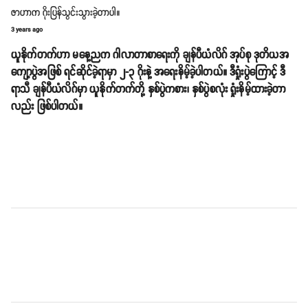
ဇာဟာက ဂိုးပြန်သွင်းသွားခဲ့တာပါ။
3 years ago
ယူနိုက်တက်ဟာ မနေ့ညက ဂါလာတာစာရေးကို ချန်ပီယံလိဂ် အုပ်စု ဒုတိယအ
ကျော့ပွဲအဖြစ် ရင်ဆိုင်ခဲ့ရာမှာ ၂-၃ ဂိုးနဲ့ အရေးနိမ့်ခဲ့ပါတယ်။ ဒီရှုံးပွဲကြောင့် ဒီ
ရာသီ ချန်ပီယံလိဂ်မှာ ယူနိုက်တက်တို့ နှစ်ပွဲကစား၊ နှစ်ပွဲစလုံး ရှုံးနိမ့်ထားခဲ့တာ
လည်း ဖြစ်ပါတယ်။