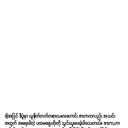
ဒါ့အပြင် ဒီပွဲမှာ ယူနိုက်တက်ကစားသမားဟောင်း ဇာဟာကလည်း အသင်း
အတွက် အရေးပါတဲ့ ပထမချေပဂိုးကို သွင်းယူပေးခဲ့ပါသေးတယ်။ ဇာဟာ,ဟာ