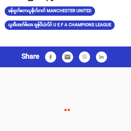
မန်ချက်စတာယူနိုက်တက် MANCHESTER UNITED
ယူအီးအက်ဖ်အေ ချန်ပီယံလိဂ် U E F A CHAMPIONS LEAGUE
Share
email