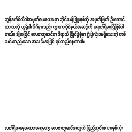
ဘွန်ဒက်စ်လီဂါအမှတ်ပေးဇယားမှာ ဘိုင်ယန်မြူးနစ်ကို အမှတ်ဖြတ် ဦးဆောင်
ထားသလို ယူရိုပါလိဂ်မှာလည်း ကွာတားဖိုင်နယ်အဆင့်ကို ရောက်ရှိနေပြီဖြစ်ပါ
တယ်။ ဒါ့အပြင် လေဗာကူဆင်က ဒီရာသီ ပြိုင်ပွဲစုံမှာ ရှုံးပွဲလုံးဝမရှိသေးတဲ့ တစ်
သင်းတည်းသော အသင်းအဖြစ် ရပ်တည်နေတာပါ။
လက်ရှိအနေအထားအရတော့ လေဗာကူဆင်အတွက် ပြည်တွင်းဖလားနှစ်လုံး