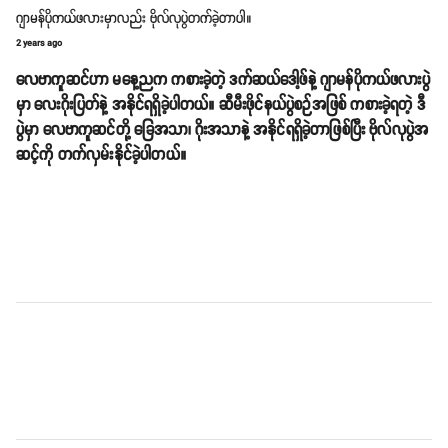
ဂျာမန်ပိုကယ်ဖလားမှာလည်း ဗိုလ်လုပွဲတက်ခဲ့တာပါ။
2 years ago
လေဗာကူဆင်ဟာ မနေ့ညက ကစားခဲ့တဲ့ ဒက်ဆယ်ဒေါ့ဖ်နဲ့ ဂျာမန်ပိုကယ်ဖလားပွဲ
မှာ လေးဂိုးပြတ်နဲ့ အနိုင်ရရှိခဲ့ပါတယ်။ ဆီမီးဖိုင်နယ်ပွဲစဉ်အဖြစ် ကစားခဲ့ရတဲ့ ဒီ
ပွဲမှာ လေဗာကူဆင်တို့ ခြေအသာ၊ ဂိုးအသာနဲ့ အနိုင်ရရှိခဲ့တာဖြစ်ပြီး ဗိုလ်လုပွဲအ
ဆင့်ကို တက်လှမ်းနိုင်ခဲ့ပါတယ်။