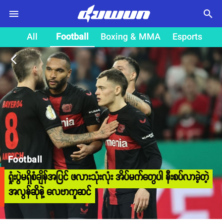
search
All
Football
Boxing & MMA
Esports
arrow_back_ios
Football
ရှုံးပွဲမရှိစံချိန်အပြင် ဖလားသုံးလုံး အိပ်မက်တွေပါ နီးစပ်လာခဲ့တဲ့
အလွန်ဆိုနဲ့ လေဗာကူဆင်