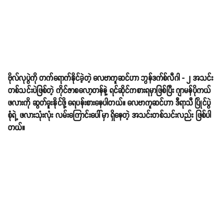
ဗိုလ်လုပွဲကို တက်ရောက်နိုင်ခဲ့တဲ့ လေဗာကူဆင်ဟာ ဘွန်ဒက်စ်လီဂါ - ၂ အသင်း
တစ်သင်းပဲဖြစ်တဲ့ ကိုင်ဇာစလော့တန်နဲ့ ရင်ဆိုင်ကစားရမှာဖြစ်ပြီး ဂျာမန်ပိုကယ်
ဖလားကို ဆွတ်ခူးနိုင်ဖို့ ရေပန်းစားနေပါတယ်။ လေဗာကူဆင်ဟာ ဒီရာသီ ပြိုင်ပွဲ
စုံရဲ့ ဖလားသုံးလုံး လမ်းကြောင်းပေါ်မှာ ရှိနေတဲ့ အသင်းတစ်သင်းလည်း ဖြစ်ပါ
တယ်။