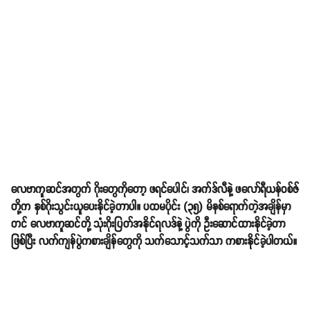
လေဗာကူဆင်အတွက် ဂိုးတွေကိုတော့ ဖရင်ပေါင်၊ အက်ဒ်လီနဲ့ ဖလော်ရီယန်ဝစ်ဇ်
တို့က နှစ်ဂိုးသွင်းယူပေးနိုင်ခဲ့တာပါ။ ပထမပိုင်း (၃၅) မိနစ်ရောက်တဲ့အချိန်မှာ
တင် လေဗာကူဆင်တို့ သုံးဂိုးပြတ်အနိုင်ရလဒ်နဲ့ ပွဲကို ဦးဆောင်ထားနိုင်ခဲ့တာ
ဖြစ်ပြီး လက်ကျန်ပွဲကစားချိန်တွေကို သက်သောင့်သက်သာ ကစားနိုင်ခဲ့ပါတယ်။