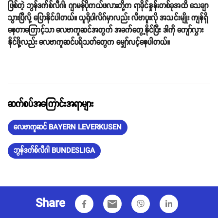
ဖြစ်တဲ့ ဘွန်ဒက်စ်လီဂါ၊ ဂျာမန်ပိုကယ်ဖလားတို့က ရာခိုင်နှုန်းတစ်ခုအထိ သေချာ
သွားပြီလို့ ပြောနိုင်ပါတယ်။ ယူရိုပါလိဂ်မှာလည်း လီဗာပူးလို အသင်းမျိုး ကျန်ရှိ
နေတာကြောင့်သာ လေဗာကူဆင်အတွက် အခက်တွေ့နိုင်ပြီး ဒါကို ကျော်လွှား
နိုင်ဖို့လည်း လေဗာကူဆင်ပရိသတ်တွေက မျှော်လင့်နေပါတယ်။
ဆက်စပ်အကြောင်းအရာများ
လေဗာကူဆင် BAYERN LEVERKUSEN
ဘွန်ဒက်စ်လီဂါ BUNDESLIGA
Share
email