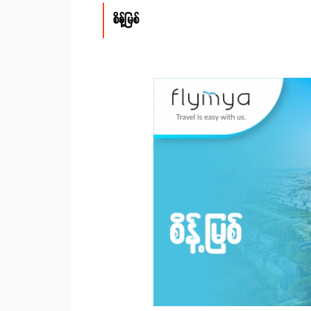
စိန့်မြစ်