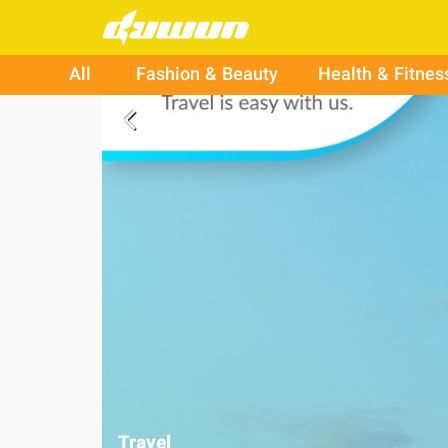
All
Fashion & Beauty
Health & Fitnes
arrow_back_ios
Travel