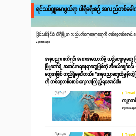
ရင်သပ်ရှူမောဖွယ်ရာ ပါရီခရီးစဉ် အလည်တစ်ခေ
ပြင်သစ်နိုင်ငံ၊ ပါရီမြို့က လည်ပတ်စရာနေရာတွေကို တစ်စေ့တစ်စောင
2 years ago
အနုပညာ၊ ဖက်ရှင်၊ အစားအသောက်နဲ့ ယဉ်ကျေးမှုတွေ ကြွယ
မြို့တော်ရဲ့ အထင်ကရနေရာတွေဖြစ်တဲ့ အီဖယ်မျှော်စင်
တွေအဖြစ် တည်ရှိနေပါတယ်။ "အနုပညာတွေထုံမွှန်းတဲ့မြို
ကို တစ်စေ့တစ်စောင်းလေ့လာကြည့်ရအောင်ပါ။
Travel
ကမ္ဘာတစ
2 years ag
Travel