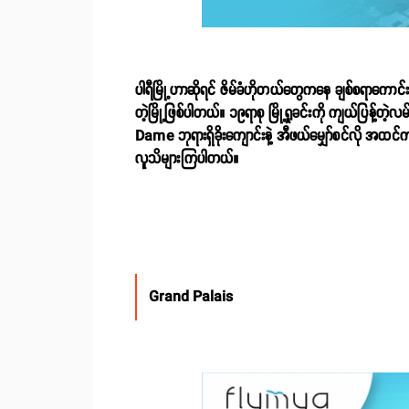
ပါရီမြို့ဟာဆိုရင် ဇိမ်ခံဟိုတယ်တွေကနေ ချစ်စရာကောင်းတဲ
တဲ့မြို့ဖြစ်ပါတယ်။ ၁၉ရာစု မြို့ရှုခင်းကို ကျယ်ပြန့
Dame ဘုရားရှိခိုးကျောင်းနဲ့ အီဖယ်မျှော်စင်လို အထ
လူသိများကြပါတယ်။
Grand Palais