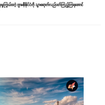
မှုကြွယ်ဝတဲ့ ဂျာမနီနိုင်ငံကို သွားရောက်လည်ပတ်ကြည့်ကြရအောင်
o