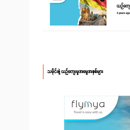
ယဉ်ကျေး
2 years ag
သမိုင်းနဲ့ ယဉ်ကျေးမှုအမွေအနှစ်များ