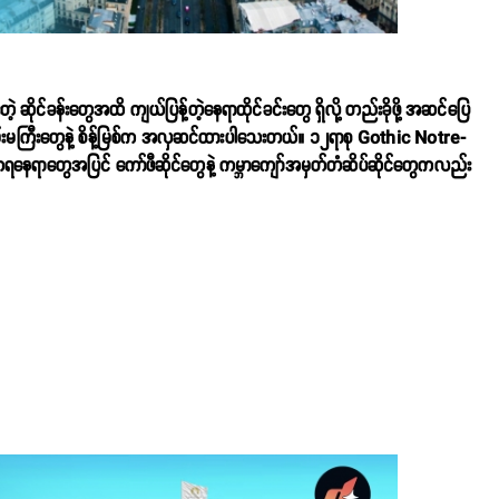
့ ဆိုင်ခန်းတွေအထိ ကျယ်ပြန့်တဲ့နေရာထိုင်ခင်းတွေ ရှိလို့ တည်းခိုဖို့ အဆင်ပြေ
်တဲ့လမ်းမကြီးတွေနဲ့ စိန့်မြစ်က အလှဆင်ထားပါသေးတယ်။ ၁၂ရာစု Gothic Notre-
င်ကရနေရာတွေအပြင် ကော်ဖီဆိုင်တွေနဲ့ ကမ္ဘာကျော်အမှတ်တံဆိပ်ဆိုင်တွေကလည်း