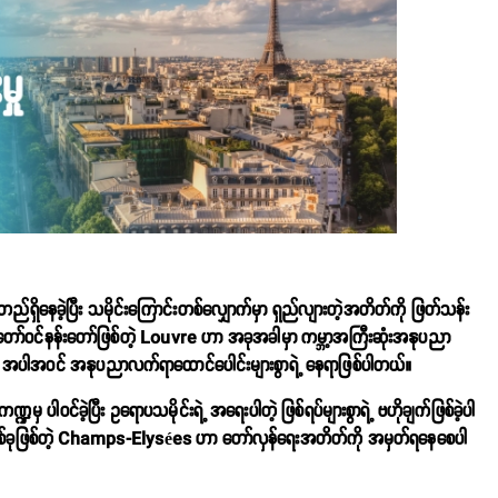
တည်ရှိနေခဲ့ပြီး သမိုင်းကြောင်းတစ်လျှောက်မှာ ရှည်လျားတဲ့အတိတ်ကို ဖြတ်သန်း
တော်ဝင်နန်းတော်ဖြစ်တဲ့ Louvre ဟာ အခုအခါမှာ ကမ္ဘာ့အကြီးဆုံးအနုပညာ
 အပါအဝင် အနုပညာလက်ရာထောင်ပေါင်းများစွာရဲ့ နေရာဖြစ်ပါတယ်။
 ပါဝင်ခဲ့ပြီး ဥရောပသမိုင်းရဲ့ အရေးပါတဲ့ ဖြစ်ရပ်များစွာရဲ့ ဗဟိုချက်ဖြစ်ခဲ့ပါ
တစ်ခုဖြစ်တဲ့ Champs-Elysées ဟာ တော်လှန်ရေးအတိတ်ကို အမှတ်ရနေစေပါ