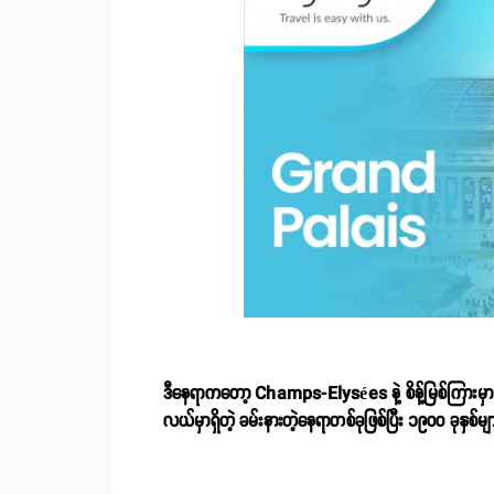
ဒီနေရာကတော့ Champs-Elysées နဲ့ စိန့်မြစ်ကြားမှာ ရှိ
လယ်မှာရှိတဲ့ ခမ်းနားတဲ့နေရာတစ်ခုဖြစ်ပြီး ၁၉၀၀ ခုနှစ