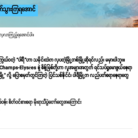
ါက်သွားကြရအောင်
်းလေ့လာကြည့်ရအောင်ပါ။
်ဝတဲ့ “ပါရီ”ဟာ သမိုင်းထဲက လှပတဲ့မြို့တစ်မြို့ဆိုရင်လည်း မမှားပါဘူး။
၊ Champs-Elysées နဲ့ စိန့်မြစ်တို့ဟာ လူအများအတွက် ရင်သပ်ရှုမောဖွယ်နေရာ
့" လို့ ပြောစမှတ်တွင်ကြတဲ့ ပြင်သစ်နိုင်ငံ၊ ပါရီမြို့က လည်ပတ်စရာနေရာတွေ
်ဝန်း စိတ်ဝင်စားစရာ မိုးရာသီပွဲတော်တွေအကြောင်း
o