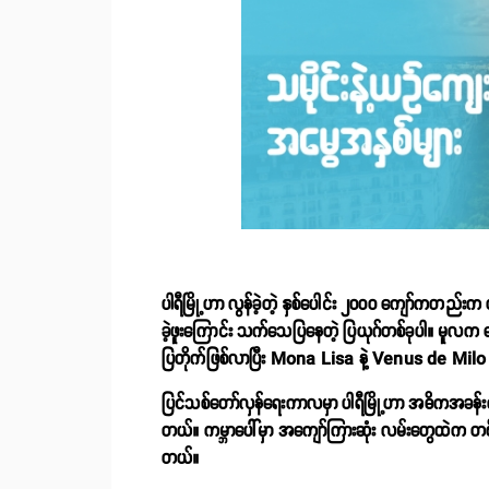
ပါရီမြို့ဟာ လွန်ခဲ့တဲ့ နှစ်ပေါင်း ၂၀၀၀ ကျော်ကတည်းက 
ခဲ့ဖူးကြောင်း သက်သေပြနေတဲ့ ပြယုဂ်တစ်ခုပါ။ မူလက 
ပြတိုက်ဖြစ်လာပြီး Mona Lisa နဲ့ Venus de Milo
ပြင်သစ်တော်လှန်ရေးကာလမှာ ပါရီမြို့ဟာ အဓိကအခန်းကဏ္ဍမှ
တယ်။ ကမ္ဘာပေါ်မှာ အကျော်ကြားဆုံး လမ်းတွေထဲက 
တယ်။