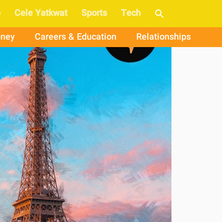
e
Cele Yatkwat
Sports
Tech
ney
Careers & Education
Relationships