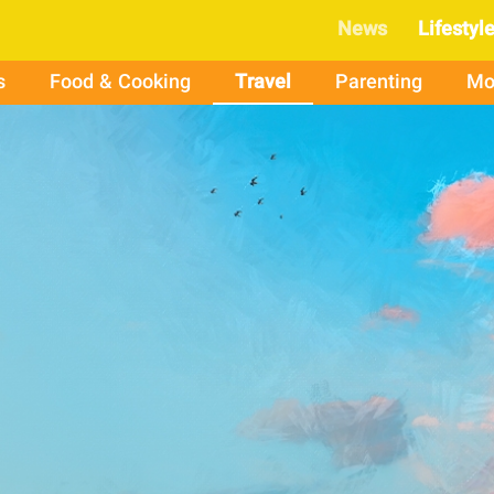
News
Lifestyl
s
Food & Cooking
Travel
Parenting
Mo