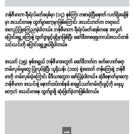
ဘန်ဇီမာဟာ ရီးရဲလ်မက်ဒရစ်မှာ (၁၄) နှစ်ကြာ ကစားခဲ့ပြီးနောက် လက်ရှိအချိန်
မှာ အသင်းကနေ ထွက်ခွာတော့မှာဖြစ်ကြောင်း အသင်းဘက်က တရားဝင်
အတည်ပြုကြေညာခဲ့ပါတယ်။ ဘန်ဇီမာဟာ ရီးရဲလ်မက်ဒရစ်ကနေ အလွတ်
ပြောင်းရွှေ့ကြေးနဲ့ ထွက်ခွာခွင့်ရရှိမှာဖြစ်ပြီး ဆော်ဒီအာရေဗျကလပ်အသင်းတစ်
သင်းသင်းကို ပြောင်းရွှေ့ဖွယ်ရှိပါတယ်။
အသက် (၃၅) နှစ်အရွယ် ဘန်ဇီမာအတွက် ‌ဆော်ဒီဘက်က မက်လောက်စရာ
ကမ်းလှမ်းမှုတွေ ပြုလုပ်ခဲ့ပြီး ယူရိုသန်း (၁၀၀) နဲ့အထက် တန်ကြေးနဲ့ ဘန်ဇီ
မာကို ကမ်းလှမ်းခဲ့ကြောင်း မီဒီယာတွေက ဖော်ပြခဲ့ပါတယ်။ အဲ့ဒီနောက်မှာတော့
ဘန်ဇီမာက အသင်းနဲ့ နောက်ထပ်တစ်နှစ် စာချုပ်သက်တမ်းတိုးခွင့်ကို မရယူ
တော့ဘဲ အသင်းကနေ ထွက်ခွာဖို့ ဆုံးဖြတ်ခဲ့တာဖြစ်ပါတယ်။