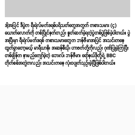
ဒါ့အပြင် ဒီပွဲက ရီးရဲလ်မက်ဒရစ်ပရိသတ်တွေအတွက် ကစားသမား (၄)
ယောက်လောက်ကို တစ်ပြိုင်နက်တည်း နှုတ်ဆက်ခဲ့ရတဲ့ပွဲတစ်ပွဲဖြစ်ခဲ့ပါတယ်။ ပွဲ
အပြီးမှာ ရီးရဲလ်မက်ဒရစ် ကစားသမားတွေက ဘန်ဇီမာအပြင် အသင်းကနေ
ထွက်ခွာတော့မယ့် မာရီယာနို၊ အဆန်စီယို၊ ဟာဇက်တို့ကိုလည်း ဂုဏ်ပြုခဲ့ကြပြီး
တစ်ချိန်က နာမည်ကျော်ခဲ့တဲ့ ဘေးလ်၊ ဘန်ဇီမာ၊ ရော်နယ်ဒိုတို့ရဲ့ BBC
တိုက်စစ်အတွဲကလည်း အသင်းကနေ လုံးဝပျက်သုဥ်းခဲ့ပြီဖြစ်ပါတယ်။
ဆက်စပ်အကြောင်းအရာများ
ကရင်း ဘန်ဇီးမား KARIM BENZEMA
ရီးရဲမက်ဒရစ် REAL MADRID