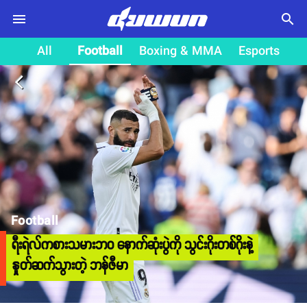
search
All
Football
Boxing & MMA
Esports
arrow_back_ios
Football
ရီးရဲလ်ကစားသမားဘဝ နောက်ဆုံးပွဲကို သွင်းဂိုးတစ်ဂိုးနဲ့
နှုတ်ဆက်သွားတဲ့ ဘန်ဇီမာ