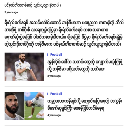
ပင်နယ်တီကတစ်ဆင့် သွင်းယူသွားခဲ့တာပါ။
3 years ago
ရီးရဲလ်မက်ဒရစ် အသင်းခေါင်းဆောင် ဘန်ဇီမာဟာ မနေ့ညက ကစားခဲ့တဲ့ ဘီလ်
ဘာအိုနဲ့ တစ်ဂိုးစီ သရေကျခဲ့တဲ့ပွဲမှာ ရီးရဲလ်မက်ဒရစ် ကစားသမားဘဝ
နောက်ဆုံးပွဲအဖြစ် ပါဝင်ကစားခဲ့ပါတယ်။ ဒါ့အပြင် ဒီပွဲမှာ ရီးရဲလ်မက်ဒရစ်ရရှိခဲ့
တဲ့သွင်းဂိုးတစ်ဂိုးကို ဘန်ဇီမာက ပင်နယ်တီကတစ်ဆင့် သွင်းယူသွားခဲ့ပါတယ်။
Football
အွန်လိုင်းပေါ်က သတင်းတွေကို လျှောက်မယုံကြနဲ့
လို့ ဘန်ဇီမာ ပရိသတ်တွေကို သတိပေး
3 years ago
Football
ကမ္ဘာ့ဖလားကန်ချင်လို့ ကျောင်းပြေးနေတဲ့ ဘလွန်း
ဒီအော်ဆုရှင်ကြီး ဝေဖန်ပြစ်တင်ခံနေရ
4 years ago