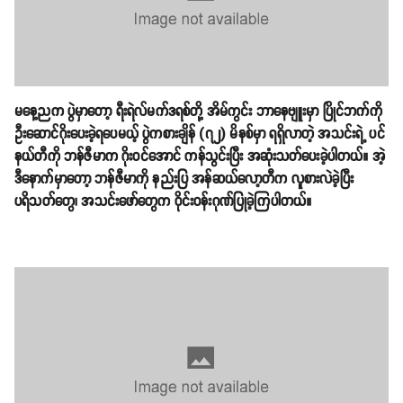
မနေ့ညက ပွဲမှာတော့ ရီးရဲလ်မက်ဒရစ်တို့ အိမ်ကွင်း ဘာနေဗျူးမှာ ပြိုင်ဘက်ကို
ဦးဆောင်ဂိုးပေးခဲ့ရပေမယ့် ပွဲကစားချိန် (၇၂) မိနစ်မှာ ရရှိလာတဲ့ အသင်းရဲ့ ပင်
နယ်တီကို ဘန်ဇီမာက ဂိုးဝင်အောင် ကန်သွင်းပြီး အဆုံးသတ်ပေးခဲ့ပါတယ်။ အဲ့
ဒီနောက်မှာတော့ ဘန်ဇီမာကို နည်းပြ အန်ဆယ်လော့တီက လူစားလဲခဲ့ပြီး
ပရိသတ်တွေ၊ အသင်းဖော်တွေက ဝိုင်းဝန်းဂုဏ်ပြုခဲ့ကြပါတယ်။