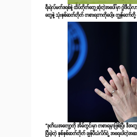
ရီးရဲလ်မက်ဒရစ်နဲ့ ထိပ်တိုက်တွေ့ဆုံတဲ့အပေါ်မှာ ဂွါဒီယိုလာက 
တွေနဲ့ သုံးနှစ်ဆက်တိုက် ကစားရတာကိုပေါ့။ ကျွန်တော်တို
“ဒုတိယအကျော့ကို အိမ်ကွင်းမှာ ကစားရမှာဖြစ်ပြီး ဒီအတွက
ပြီးခဲ့တဲ့ နှစ်နှစ်ဆက်တိုက် ချန်ပီယံလိဂ်ရဲ့ အရေးပါတဲ့အ