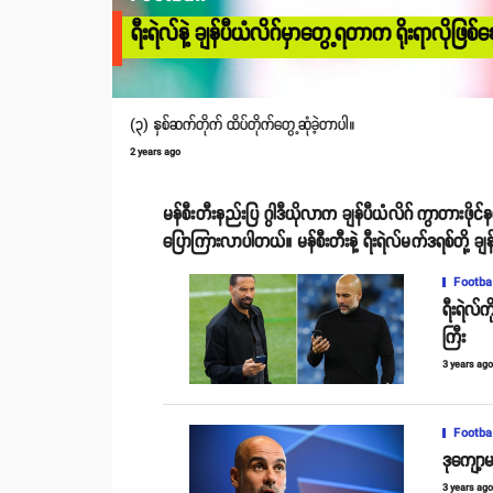
ရီးရဲလ်နဲ့ ချန်ပီယံလိဂ်မှာတွေ့ရတာက ရိုးရာလိုဖြစ်နေ
(၃) နှစ်ဆက်တိုက် ထိပ်တိုက်တွေ့ဆုံခဲ့တာပါ။
2 years ago
မန်စီးတီးနည်းပြ ဂွါဒီယိုလာက ချန်ပီယံလိဂ် ကွာတားဖိုင်န
ပြောကြားလာပါတယ်။ မန်စီးတီးနဲ့ ရီးရဲလ်မက်ဒရစ်တို့ ချ
Footba
ရီးရဲလ်
ကြီး
3 years ag
Footba
ဒုကျော့မ
3 years ag