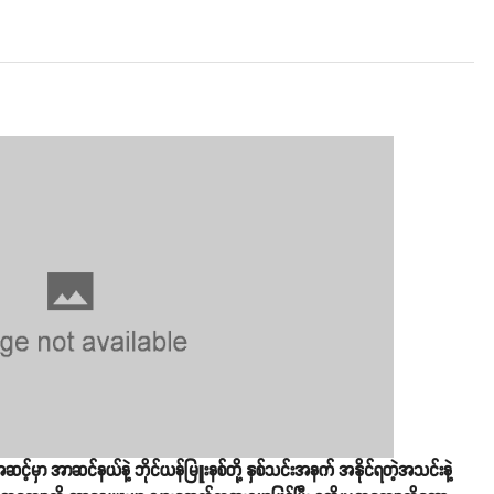
အဆင့်မှာ အာဆင်နယ်နဲ့ ဘိုင်ယန်မြူးနစ်တို့ နှစ်သင်းအနက် အနိုင်ရတဲ့အသင်းနဲ့