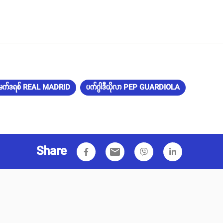
ရဲမက်ဒရစ် REAL MADRID
ပက်ဂွါဒီယိုလာ PEP GUARDIOLA
Share
email