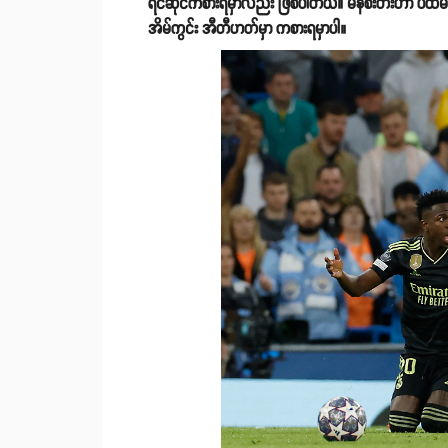
ရင်ဆိုင်ကစားရမှာလည်း ဖြစ်ပါတယ်။ မန်စီးတီးဟာ ပထမအ
အိမ်ကွင်း အီတီဟတ်မှာ ကစားရမှာပါ။