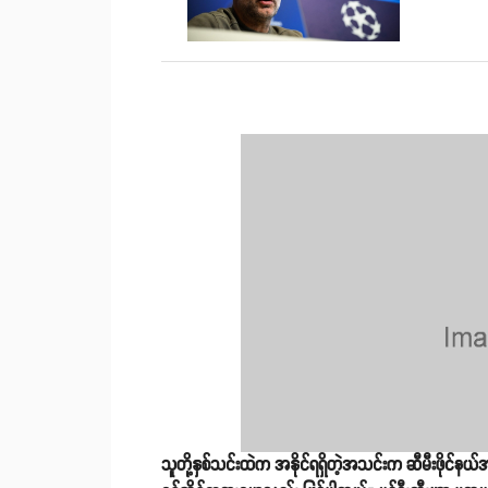
သူတို့နှစ်သင်းထဲက အနိုင်ရရှိတဲ့အသင်းက ဆီမီးဖိုင်နယ်