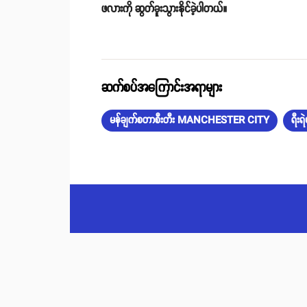
ဖလားကို ဆွတ်ခူးသွားနိုင်ခဲ့ပါတယ်။
ဆက်စပ်အကြောင်းအရာများ
မန်ချက်စတာစီးတီး MANCHESTER CITY
ရီး