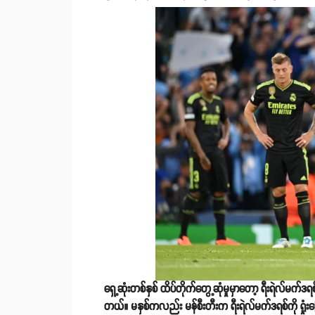
ရှေ့ဆုံးတစ်နှစ် ထိပ်တိုက်တွေ့ဆုံမှုမှာတော့ ရီးရဲလ်မက်ဒရစ
တယ်။ မနှစ်ကလည်း မန်စီးတီးက ရီးရဲလ်မက်ဒရစ်ကို ရှုံးကြ