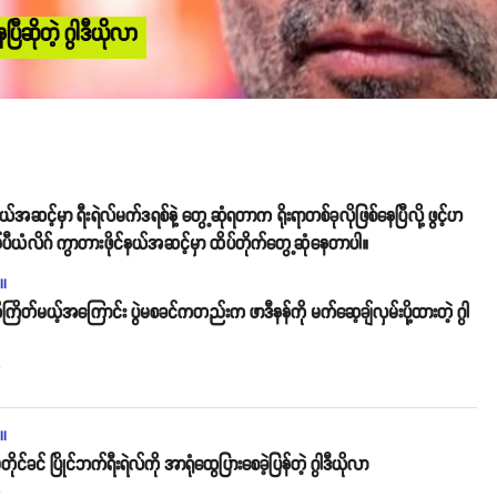
ပြီဆိုတဲ့ ဂွါဒီယိုလာ
ယ်အဆင့်မှာ ရီးရဲလ်မက်ဒရစ်နဲ့ တွေ့ဆုံရတာက ရိုးရာတစ်ခုလိုဖြစ်နေပြီလို့ ဖွင့်ဟ
န်ပီယံလိဂ် ကွာတားဖိုင်နယ်အဆင့်မှာ ထိပ်တိုက်တွေ့ဆုံနေတာပါ။
ll
ကိုကြိတ်မယ့်အကြောင်း ပွဲမစခင်ကတည်းက ဖာဒီနန်ကို မက်ဆေ့ချ်လှမ်းပို့ထားတဲ့ ဂွါ
o
ll
တိုင်ခင် ပြိုင်ဘက်ရီးရဲလ်ကို အာရုံထွေပြားစေခဲ့ပြန်တဲ့ ဂွါဒီယိုလာ
o