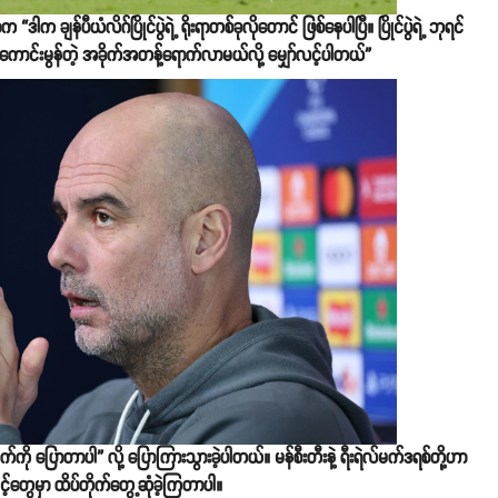
“ဒါက ချန်ပီယံလိဂ်ပြိုင်ပွဲရဲ့ ရိုးရာတစ်ခုလိုတောင် ဖြစ်နေပါပြီ။ ပြိုင်ပွဲရဲ့ ဘုရင်
့ ကောင်းမွန်တဲ့ အခိုက်အတန့်ရောက်လာမယ်လို့ မျှော်လင့်ပါတယ်”
်ကို ပြောတာပါ” လို့ ပြောကြားသွားခဲ့ပါတယ်။ မန်စီးတီးနဲ့ ရီးရဲလ်မက်ဒရစ်တို့ဟာ
ဆင့်တွေမှာ ထိပ်တိုက်တွေ့ဆုံခဲ့ကြတာပါ။