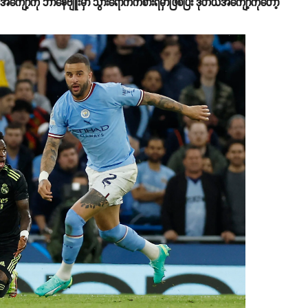
ကျော့ကို ဘာနေဗျူးမှာ သွားရောက်ကစားရမှာဖြစ်ပြီး ဒုတိယအကျော့ကိုတော့