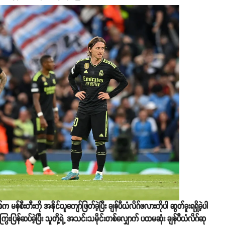
်က မန်စီးတီးကို အနိုင်ယူကျော်ဖြတ်ခဲ့ပြီး ချန်ပီယံလိဂ်ဖလားကိုပါ ဆွတ်ခူးရရှိခဲ့ပါ
ွေးပြန်ဆပ်ခဲ့ပြီး သူတို့ရဲ့ အသင်းသမိုင်းတစ်လျှောက် ပထမဆုံး ချန်ပီယံလိဂ်ဆု